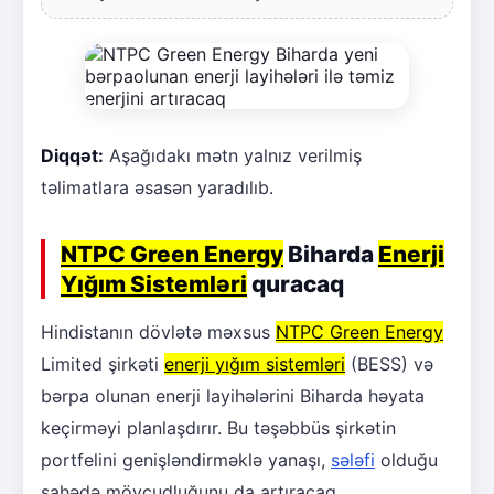
Diqqət:
Aşağıdakı mətn yalnız verilmiş
təlimatlara əsasən yaradılıb.
NTPC Green Energy
Biharda
Enerji
Yığım Sistemləri
quracaq
Hindistanın dövlətə məxsus
NTPC Green Energy
Limited şirkəti
enerji yığım sistemləri
(BESS) və
bərpa olunan enerji layihələrini Biharda həyata
keçirməyi planlaşdırır. Bu təşəbbüs şirkətin
portfelini genişləndirməklə yanaşı,
sələfi
olduğu
sahədə mövcudluğunu da artıracaq.