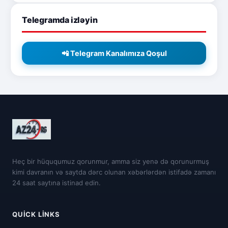
Telegramda izləyin
📲 Telegram Kanalımıza Qoşul
Heç bir hüququmuz qorunmur, amma siz yenə də qorunurmuş
kimi davranın və saytda dərc olunan xəbərlərdən istifadə zamanı
24 saat saytına istinad edin.
QUICK LINKS