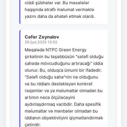
ciddi şübhələr var. Bu məsələlər
haqqında ətraflı məlumat verməklə
yazını daha da əhatəli etmək olardı.
Cəfər Zeynalov
29.İyul.2025 13:52
Məqalədə NTPC Green Energy
şirkətinin bu təşəbbüsün "sələfi olduğu
sahədə mövcudluğunu artıracağı" iddia
olunur. Bu, olduqca ümumi bir ifadədir.
"Sələfi olduğu sahə"nin nə olduğunu
və bu iddianı dəstəkləyən konkret
rəqəmlər və ya məlumatlar olmadan bu
artımın necə ölçüləcəyini
aydınlaşdırmaq vacibdir. Daha spesifik
məlumatlar və mənbələr olmadan bu
iddianın obyektivliyini qiymətləndirmək
çətindir.