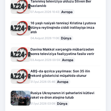
Tanınmış televiziya ulduzu Stiven Ber
saxlanılıb
Avropa
07.Avqust.2026 10:43
16 yaşlı rusiyalı tennisçi Kristina Lyutova
dünya reytinqində ciddi irəliləyişə imza
atdı
Dünya
04.Avqust.2026 11:06
Davina Makkol xərçənglə mübarizədən
sonra televiziya fəaliyyətinə fasilə verir
Avropa
03.Avqust.2026 00:59
ABŞ-da qızılca yayılması: Son 35 ilin
rekord göstəricisi müşahidə olunur
Avropa
31.İyul.2026 05:46
Rusiya Ukraynanın iri şəhərlərini kütləvi
raket və dron atəşinə tutub
Dünya
31.İyul.2026 03:09