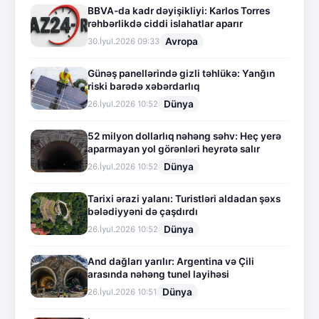
BBVA-da kadr dəyişikliyi: Karlos Torres
rəhbərlikdə ciddi islahatlar aparır
Avropa
30.İyul.2026 09:33
Günəş panellərində gizli təhlükə: Yanğın
riski barədə xəbərdarlıq
Dünya
26.İyul.2026 10:52
52 milyon dollarlıq nəhəng səhv: Heç yerə
aparmayan yol görənləri heyrətə salır
Dünya
26.İyul.2026 10:52
Tarixi ərazi yalanı: Turistləri aldadan şəxs
bələdiyyəni də çaşdırdı
Dünya
26.İyul.2026 10:52
And dağları yarılır: Argentina və Çili
arasında nəhəng tunel layihəsi
Dünya
26.İyul.2026 10:51