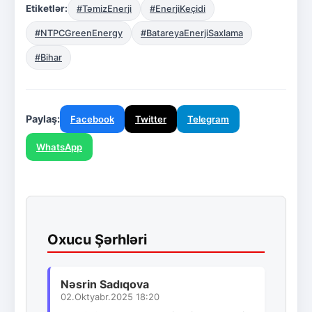
Etiketlər:
#TəmizEnerji
#EnerjiKeçidi
#NTPCGreenEnergy
#BatareyaEnerjiSaxlama
#Bihar
Paylaş:
Facebook
Twitter
Telegram
WhatsApp
Oxucu Şərhləri
Nəsrin Sadıqova
02.Oktyabr.2025 18:20