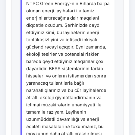
NTPC Green Energy-nin Biharda bərpa
olunan enerji layihələri ilə təmiz
enerjini artıracağına dair məqaləni
diqqətlə oxudum. Şərhinizdə qeyd
etdiyiniz kimi, bu layihələrin enerji
təhlükəsizliyini və iqtisadi inkişafı
gücləndirəcəyi açıqdır. Eyni zamanda,
ekoloji təsirlər və potensial risklər
barədə qeyd etdiyiniz məqamlar çox
dəyərlidir. BESS sistemlərinin tərkib
hissələri və onların istismardan sonra
yaranacaq tullantılarla bağlı
narahatlıqlarınız və bu cür layihələrdə
ətraflı ekoloji qiymətləndirmənin və
ictimai müzakirələrin əhəmiyyəti ilə
tamamilə razıyam. Layihənin
uzunmüddətli davamlılığı və enerji
ədaləti məsələlərinə toxunmanız, bu
mövzunun daha ətraflı araşdırılması