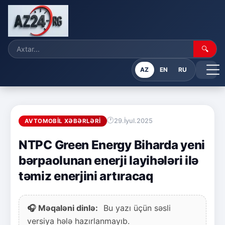
🔍
AZ
EN
RU
29.İyul.2025
AVTOMOBIL XƏBƏRLƏRI
NTPC Green Energy Biharda yeni
bərpaolunan enerji layihələri ilə
təmiz enerjini artıracaq
🎧 Məqaləni dinlə:
Bu yazı üçün səsli
versiya hələ hazırlanmayıb.