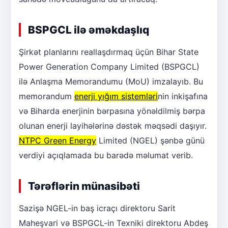
BSPGCL ilə əməkdaşlıq
Şirkət planlarını reallaşdırmaq üçün Bihar State
Power Generation Company Limited (BSPGCL)
ilə Anlaşma Memorandumu (MoU) imzalayıb. Bu
memorandum
enerji yığım sistemləri
nin inkişafına
və Biharda enerjinin bərpasına yönəldilmiş bərpa
olunan enerji layihələrinə dəstək məqsədi daşıyır.
NTPC Green Energy
Limited (NGEL) şənbə günü
verdiyi açıqlamada bu barədə məlumat verib.
Tərəflərin münasibəti
Sazişə NGEL-in baş icraçı direktoru Sarit
Maheşvari və BSPGCL-in Texniki direktoru Abdeş