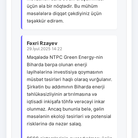
üçün əla bir nöqtədir. Bu mühüm
məsələlərə diqqət çəkdiyiniz üçün
təşəkkür edirəm.
Fəxri Rzayev
29.İyul.2025 14:22
Məqalədə NTPC Green Energy-nin
Biharda bərpa olunan enerji
layihələrinə investisiya qoymasının
müsbət təsirləri haqlı olaraq vurğulanır.
Şirkətin bu addımının Biharda enerji
təhlükəsizliyinin artırılmasına və
iqtisadi inkişafa töhfə verəcəyi inkar
olunmaz. Ancaq bununla belə, gəlin
məsələnin ekoloji təsirləri və potensial
risklərinə də nəzər salaq.