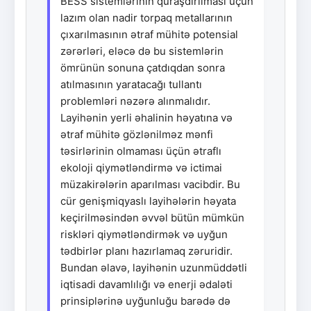
BESS sistemlərinin quraşdırılması üçün
lazım olan nadir torpaq metallarının
çıxarılmasının ətraf mühitə potensial
zərərləri, eləcə də bu sistemlərin
ömrünün sonuna çatdıqdan sonra
atılmasının yaratacağı tullantı
problemləri nəzərə alınmalıdır.
Layihənin yerli əhalinin həyatına və
ətraf mühitə gözlənilməz mənfi
təsirlərinin olmaması üçün ətraflı
ekoloji qiymətləndirmə və ictimai
müzakirələrin aparılması vacibdir. Bu
cür genişmiqyaslı layihələrin həyata
keçirilməsindən əvvəl bütün mümkün
riskləri qiymətləndirmək və uyğun
tədbirlər planı hazırlamaq zəruridir.
Bundan əlavə, layihənin uzunmüddətli
iqtisadi davamlılığı və enerji ədaləti
prinsiplərinə uyğunluğu barədə də