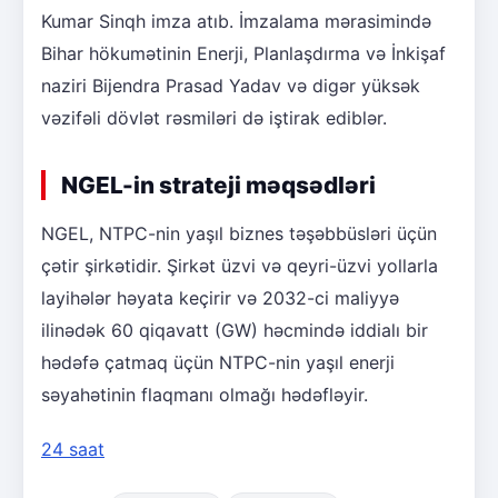
Kumar Sinqh imza atıb. İmzalama mərasimində
Bihar hökumətinin Enerji, Planlaşdırma və İnkişaf
naziri Bijendra Prasad Yadav və digər yüksək
vəzifəli dövlət rəsmiləri də iştirak ediblər.
NGEL-in strateji məqsədləri
NGEL, NTPC-nin yaşıl biznes təşəbbüsləri üçün
çətir şirkətidir. Şirkət üzvi və qeyri-üzvi yollarla
layihələr həyata keçirir və 2032-ci maliyyə
ilinədək 60 qiqavatt (GW) həcmində iddialı bir
hədəfə çatmaq üçün NTPC-nin yaşıl enerji
səyahətinin flaqmanı olmağı hədəfləyir.
24 saat