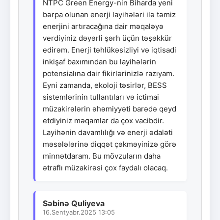
NTPC Green Energy-nin Biharda yeni
bərpa olunan enerji layihələri ilə təmiz
enerjini artıracağına dair məqaləyə
verdiyiniz dəyərli şərh üçün təşəkkür
edirəm. Enerji təhlükəsizliyi və iqtisadi
inkişaf baxımından bu layihələrin
potensialına dair fikirlərinizlə razıyam.
Eyni zamanda, ekoloji təsirlər, BESS
sistemlərinin tullantıları və ictimai
müzakirələrin əhəmiyyəti barədə qeyd
etdiyiniz məqamlar da çox vacibdir.
Layihənin davamlılığı və enerji ədaləti
məsələlərinə diqqət çəkməyinizə görə
minnətdaram. Bu mövzuların daha
ətraflı müzakirəsi çox faydalı olacaq.
Səbinə Quliyeva
16.Sentyabr.2025 13:05