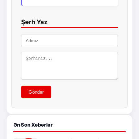
Şərh Yaz
Göndər
Ən Son Xəbərlər