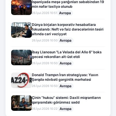
İspaniyada meşə yanğınları səbəbindən 19
min nəfər təxliyə olunub
Avropa
26.İyul.2026 10:51
Dünya birjaları korporativ hesabatlara
fokuslanıb: Neft və faiz dərəcələrinin təsiri
altında cari vəziyyət
Avropa
26.İyul.2026 10:50
İbay Llanosun "La Velada del Año 6" boks
gecəsi rekordları alt-üst etdi
Avropa
26.İyul.2026 10:50
Donald Trampın İran strategiyası: Yaxın
Şərqdə növbəti gərginlik mərhələsi
Avropa
26.İyul.2026 10:50
Çinin “hukou” sistemi: Daxili miqrantların
qarşısındakı görünməz sədd
Avropa
26.İyul.2026 10:22