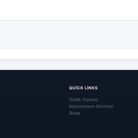
QUICK LINKS
Gizlilik Siyasəti
Məlumatların Silinməsi
Əlaqə