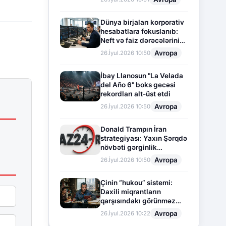
Dünya birjaları korporativ
hesabatlara fokuslanıb:
Neft və faiz dərəcələrinin
təsiri altında cari vəziyyət
Avropa
26.İyul.2026 10:50
İbay Llanosun "La Velada
del Año 6" boks gecəsi
rekordları alt-üst etdi
Avropa
26.İyul.2026 10:50
Donald Trampın İran
strategiyası: Yaxın Şərqdə
növbəti gərginlik
mərhələsi
Avropa
26.İyul.2026 10:50
Çinin “hukou” sistemi:
Daxili miqrantların
qarşısındakı görünməz
sədd
Avropa
26.İyul.2026 10:22