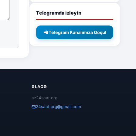
Telegramda izləyin
📲 Telegram Kanalımıza Qoşul
ƏLAQƏ
az24saat.org
24saat.org@gmail.com