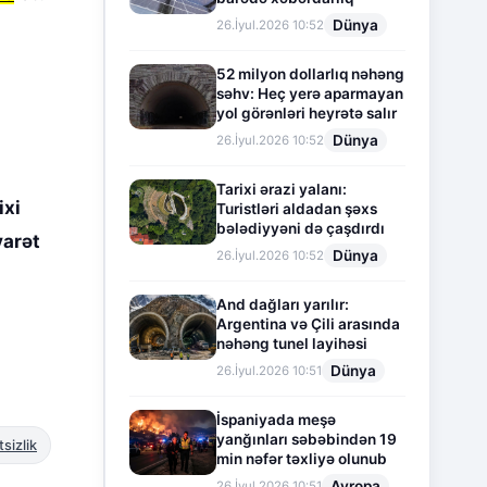
Dünya
26.İyul.2026 10:52
52 milyon dollarlıq nəhəng
səhv: Heç yerə aparmayan
yol görənləri heyrətə salır
Dünya
26.İyul.2026 10:52
Tarixi ərazi yalanı:
ixi
Turistləri aldadan şəxs
bələdiyyəni də çaşdırdı
yarət
Dünya
26.İyul.2026 10:52
And dağları yarılır:
Argentina və Çili arasında
nəhəng tunel layihəsi
Dünya
26.İyul.2026 10:51
İspaniyada meşə
yanğınları səbəbindən 19
sizlik
min nəfər təxliyə olunub
Avropa
26.İyul.2026 10:51