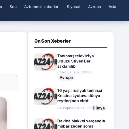
m
Şou
Avtomobil xəbərləri
Siyasət
Avropa
Asia
Ən Son Xəbərlər
Tanınmış televiziya
ulduzu Stiven Ber
saxlanılıb
07.Avqust.2026 10:43
Avropa
16 yaşlı rusiyalı tennisçi
Kristina Lyutova dünya
reytinqində ciddi
irəliləyişə imza atdı
Dünya
04.Avqust.2026 11:06
Davina Makkol xərçənglə
mübarizədən sonra