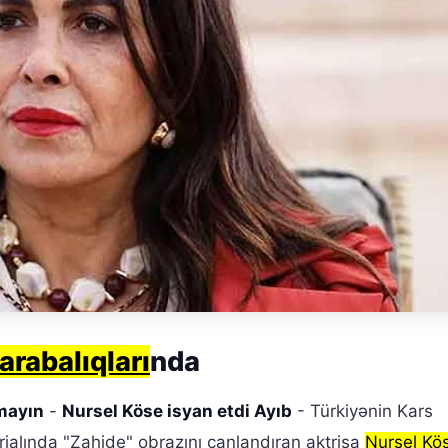
arabalıqları
nda
zmayın
-
Nursel Köse isyan etdi Ayıb
- Türkiyənin Kars
rialında "Zahide" obrazını canlandıran aktrisa
Nursel Kö