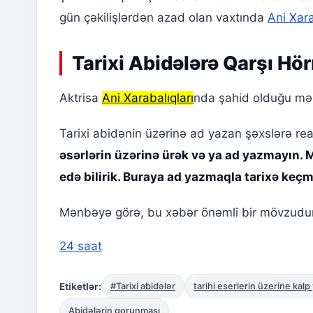
gün çəkilişlərdən azad olan vaxtında
Ani Xara
Tarixi Abidələrə Qarşı Hör
Aktrisa
Ani Xarabalıqları
nda şahid olduğu mənz
Tarixi abidənin üzərinə ad yazan şəxslərə re
əsərlərin üzərinə ürək və ya ad yazmayın. Mi
edə bilirik. Buraya ad yazmaqla tarixə keçmi
Mənbəyə görə, bu xəbər önəmli bir mövzudur. 
24 saat
Etiketlər:
#Tarixi abidələr
tarihi eserlerin üzerine kal
Abidələrin qorunması