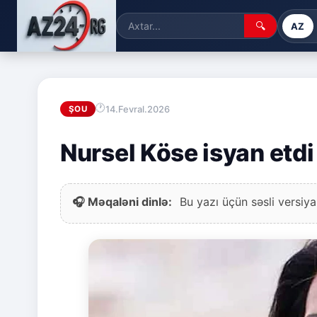
🔍
AZ
14.Fevral.2026
ŞOU
Nursel Köse isyan etdi
🎧 Məqaləni dinlə:
Bu yazı üçün səsli versiya