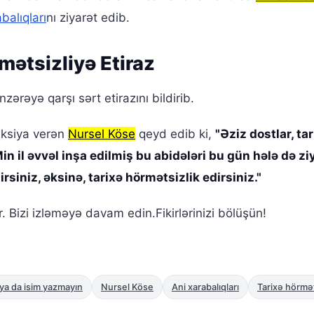
balıqları
nı ziyarət edib.
mətsizliyə Etiraz
ərəyə qarşı sərt etirazını bildirib.
aksiya verən
Nursel Köse
qeyd edib ki,
"Əziz dostlar, tar
n il əvvəl inşa edilmiş bu abidələri bu gün hələ də zi
rsiniz, əksinə, tarixə hörmətsizlik edirsiniz."
Bizi izləməyə davam edin.Fikirlərinizi bölüşün!
p ya da isim yazmayın
Nursel Köse
Ani xarabalıqları
Tarixə hörmət