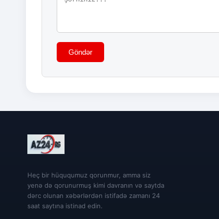
Göndər
Heç bir hüququmuz qorunmur, amma siz
yenə də qorunurmuş kimi davranın və saytda
dərc olunan xəbərlərdən istifadə zamanı 24
saat saytına istinad edin.