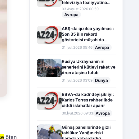
televiziya fəaliyyətinə
fasilə verir
03.Avqust.2026 00:59
Avropa
ABŞ-da qızılca yayılması:
Son 35 ilin rekord
göstəricisi müşahidə
olunur
Avropa
31.İyul.2026 05:46
Rusiya Ukraynanın iri
şəhərlərini kütləvi raket və
dron atəşinə tutub
Dünya
31.İyul.2026 03:09
BBVA-da kadr dəyişikliyi:
Karlos Torres rəhbərlikdə
ciddi islahatlar aparır
Avropa
30.İyul.2026 09:33
Günəş panellərində gizli
təhlükə: Yanğın riski
se
ötən
barədə xəbərdarlıq