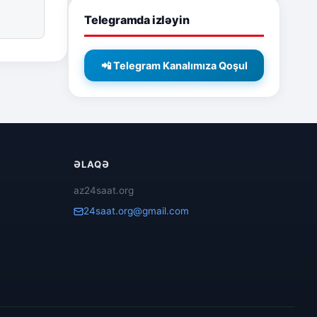
Telegramda izləyin
📲 Telegram Kanalımıza Qoşul
ƏLAQƏ
az24saat.org
24saat.org@gmail.com