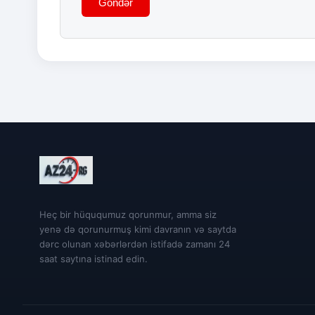
Göndər
Heç bir hüququmuz qorunmur, amma siz
yenə də qorunurmuş kimi davranın və saytda
dərc olunan xəbərlərdən istifadə zamanı 24
saat saytına istinad edin.