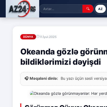
🔍
AZ
11.İyul.2025
DÜNYA
Okeanda gözlə görünmə
bildiklərimizi dəyişdi
🎧 Məqaləni dinlə:
Bu yazı üçün səsli versiya