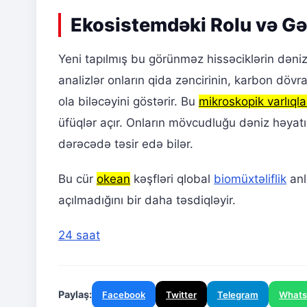
Ekosistemdəki Rolu və Gəl
Yeni tapılmış bu görünməz hissəciklərin dəniz 
analizlər onların qida zəncirinin, karbon döv
ola biləcəyini göstərir. Bu
mikroskopik varlıqla
üfüqlər açır. Onların mövcudluğu dəniz həyatı
dərəcədə təsir edə bilər.
Bu cür
okean
kəşfləri qlobal
biomüxtəliflik
anl
açılmadığını bir daha təsdiqləyir.
24 saat
Paylaş:
Facebook
Twitter
Telegram
What