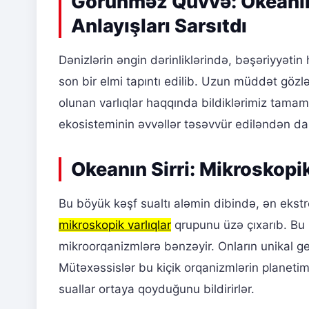
Görünməz Qüvvə: Okeanın 
Anlayışları Sarsıtdı
Dənizlərin əngin dərinliklərində, bəşəriyyətin 
son bir elmi tapıntı edilib. Uzun müddət göz
olunan varlıqlar haqqında bildiklərimiz tamami
ekosisteminin əvvəllər təsəvvür ediləndən da
Okeanın Sirri: Mikroskopik
Bu böyük kəşf sualtı aləmin dibində, ən eks
mikroskopik varlıqlar
qrupunu üzə çıxarıb. Bu z
mikroorqanizmlərə bənzəyir. Onların unikal gen
Mütəxəssislər bu kiçik orqanizmlərin planeti
suallar ortaya qoyduğunu bildirirlər.