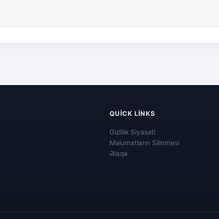
QUICK LINKS
Gizlilik Siyasəti
Məlumatların Silinməsi
Əlaqə