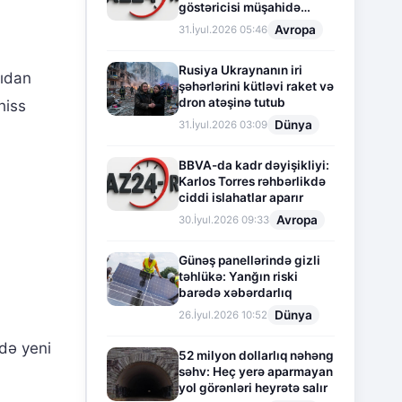
göstəricisi müşahidə
olunur
Avropa
31.İyul.2026 05:46
Rusiya Ukraynanın iri
sıdan
şəhərlərini kütləvi raket və
dron atəşinə tutub
hiss
Dünya
31.İyul.2026 03:09
BBVA-da kadr dəyişikliyi:
Karlos Torres rəhbərlikdə
ciddi islahatlar aparır
Avropa
30.İyul.2026 09:33
Günəş panellərində gizli
təhlükə: Yanğın riski
barədə xəbərdarlıq
Dünya
26.İyul.2026 10:52
də yeni
52 milyon dollarlıq nəhəng
səhv: Heç yerə aparmayan
yol görənləri heyrətə salır