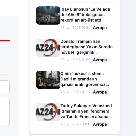
İbay Llanosun "La Velada
del Año 6" boks gecəsi
rekordları alt-üst etdi
Avropa
26.İyul.2026 10:50
Donald Trampın İran
strategiyası: Yaxın Şərqdə
növbəti gərginlik
mərhələsi
Avropa
26.İyul.2026 10:50
Çinin “hukou” sistemi:
Daxili miqrantların
qarşısındakı görünməz
sədd
Avropa
26.İyul.2026 10:22
Tadey Pokaçar: Velosiped
idmanının yeni fenomeni
və Tur de Fransın əfsanəvi
səhifəsi
Avropa
26.İyul.2026 09:31