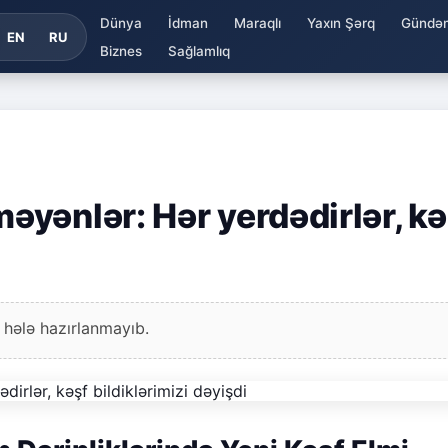
Dünya
İdman
Maraqlı
Yaxın Şərq
Gündə
EN
RU
Biznes
Sağlamlıq
yənlər: Hər yerdədirlər, kə
 hələ hazırlanmayıb.