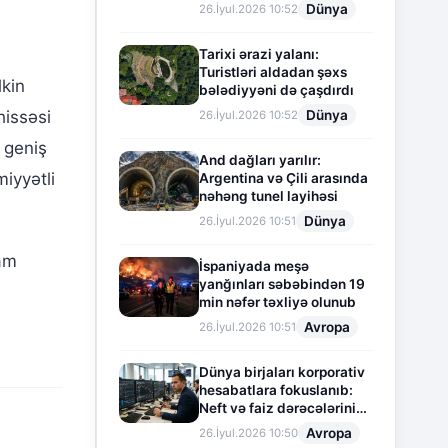
Dünya
26.İyul.2026 10:52
Tarixi ərazi yalanı:
Turistləri aldadan şəxs
lkin
bələdiyyəni də çaşdırdı
Dünya
hissəsi
26.İyul.2026 10:52
 geniş
And dağları yarılır:
iyyətli
Argentina və Çili arasında
nəhəng tunel layihəsi
Dünya
26.İyul.2026 10:51
tam
İspaniyada meşə
yanğınları səbəbindən 19
min nəfər təxliyə olunub
Avropa
26.İyul.2026 10:51
Dünya birjaları korporativ
hesabatlara fokuslanıb:
Neft və faiz dərəcələrinin
təsiri altında cari vəziyyət
Avropa
26.İyul.2026 10:50