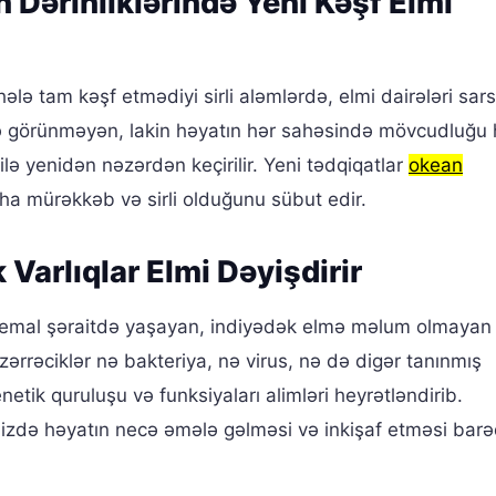
Dərinliklərində Yeni Kəşf Elmi
hələ tam kəşf etmədiyi sirli aləmlərdə, elmi dairələri sar
lə görünməyən, lakin həyatın hər sahəsində mövcudluğu 
lə yenidən nəzərdən keçirilir. Yeni tədqiqatlar
okean
ha mürəkkəb və sirli olduğunu sübut edir.
 Varlıqlar Elmi Dəyişdirir
tremal şəraitdə yaşayan, indiyədək elmə məlum olmayan
ərrəciklər nə bakteriya, nə virus, nə də digər tanınmış
etik quruluşu və funksiyaları alimləri heyrətləndirib.
mizdə həyatın necə əmələ gəlməsi və inkişaf etməsi barə