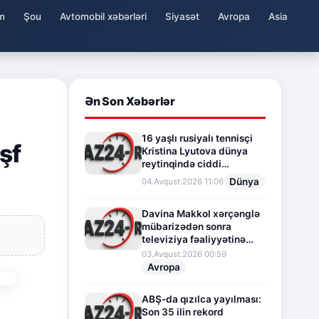
m
Şou
Avtomobil xəbərləri
Siyasət
Avropa
Asia
Ən Son Xəbərlər
16 yaşlı rusiyalı tennisçi
şf
Kristina Lyutova dünya
reytinqində ciddi
irəliləyişə imza atdı
Dünya
04.Avqust.2026 11:06
Davina Makkol xərçənglə
mübarizədən sonra
televiziya fəaliyyətinə
fasilə verir
03.Avqust.2026 00:59
Avropa
ABŞ-da qızılca yayılması:
Son 35 ilin rekord