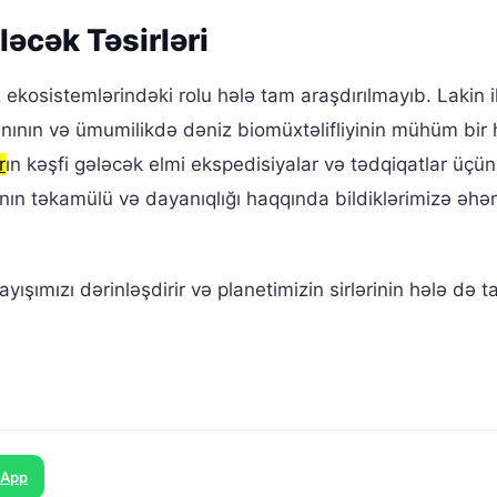
əcək Təsirləri
ekosistemlərindəki rolu hələ tam araşdırılmayıb. Lakin i
ranının və ümumilikdə dəniz biomüxtəlifliyinin mühüm bir 
r
ın kəşfi gələcək elmi ekspedisiyalar və tədqiqatlar üçün
nın təkamülü və dayanıqlığı haqqında bildiklərimizə əhəm
ayışımızı dərinləşdirir və planetimizin sirlərinin hələ də 
sApp