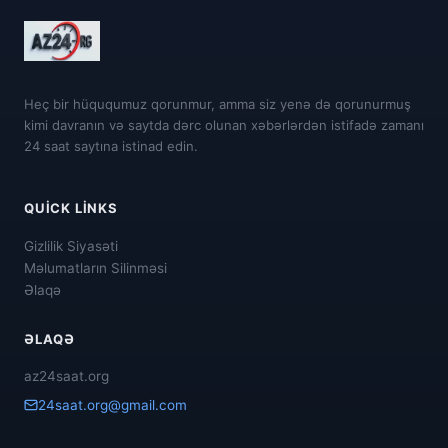
Heç bir hüququmuz qorunmur, amma siz yenə də qorunurmuş
kimi davranın və saytda dərc olunan xəbərlərdən istifadə zamanı
24 saat saytına istinad edin.
QUICK LINKS
Gizlilik Siyasəti
Məlumatların Silinməsi
Əlaqə
ƏLAQƏ
az24saat.org
24saat.org@gmail.com