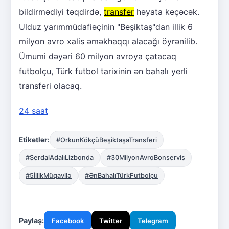
bildirmədiyi təqdirdə,
transfer
həyata keçəcək.
Ulduz yarımmüdafiəçinin "Beşiktaş"dan illik 6
milyon avro xalis əməkhaqqı alacağı öyrənilib.
Ümumi dəyəri 60 milyon avroya çatacaq
futbolçu, Türk futbol tarixinin ən bahalı yerli
transferi olacaq.
24 saat
Etiketlər:
#OrkunKökçüBeşiktaşaTransferi
#SerdalAdalıLizbonda
#30MilyonAvroBonservis
#5İllikMüqavilə
#ƏnBahalıTürkFutbolçu
Paylaş:
Facebook
Twitter
Telegram