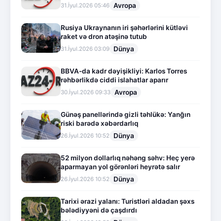
Avropa
31.İyul.2026 05:46
Rusiya Ukraynanın iri şəhərlərini kütləvi
raket və dron atəşinə tutub
Dünya
31.İyul.2026 03:09
BBVA-da kadr dəyişikliyi: Karlos Torres
rəhbərlikdə ciddi islahatlar aparır
Avropa
30.İyul.2026 09:33
Günəş panellərində gizli təhlükə: Yanğın
riski barədə xəbərdarlıq
Dünya
26.İyul.2026 10:52
52 milyon dollarlıq nəhəng səhv: Heç yerə
aparmayan yol görənləri heyrətə salır
Dünya
26.İyul.2026 10:52
Tarixi ərazi yalanı: Turistləri aldadan şəxs
bələdiyyəni də çaşdırdı