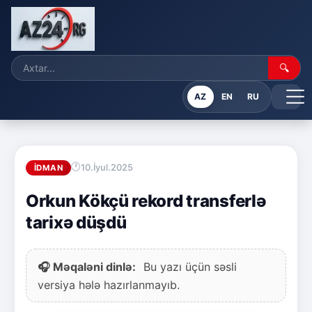
🔍
AZ
EN
RU
10.İyul.2025
İDMAN
Orkun Kökçü rekord transferlə
tarixə düşdü
🎧 Məqaləni dinlə:
Bu yazı üçün səsli
versiya hələ hazırlanmayıb.