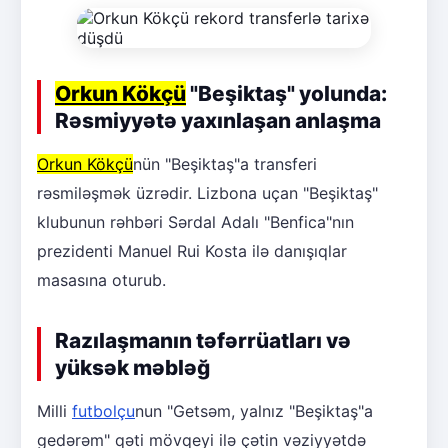
Orkun Kökçü
"Beşiktaş" yolunda:
Rəsmiyyətə yaxınlaşan anlaşma
Orkun Kökçü
nün "Beşiktaş"a transferi
rəsmiləşmək üzrədir. Lizbona uçan "Beşiktaş"
klubunun rəhbəri Sərdal Adalı "Benfica"nın
prezidenti Manuel Rui Kosta ilə danışıqlar
masasına oturub.
Razılaşmanın təfərrüatları və
yüksək məbləğ
Milli
futbolçu
nun "Getsəm, yalnız "Beşiktaş"a
gedərəm" qəti mövqeyi ilə çətin vəziyyətdə