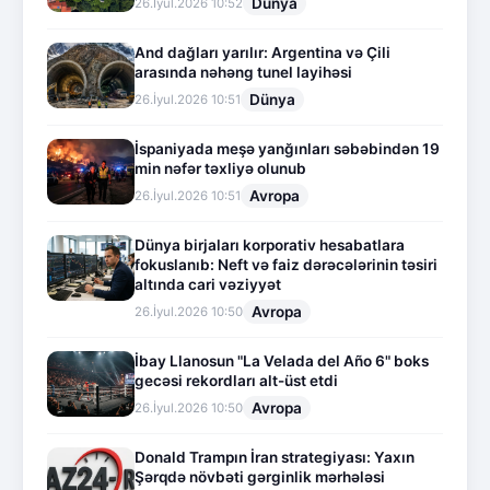
Dünya
26.İyul.2026 10:52
And dağları yarılır: Argentina və Çili
arasında nəhəng tunel layihəsi
Dünya
26.İyul.2026 10:51
İspaniyada meşə yanğınları səbəbindən 19
min nəfər təxliyə olunub
Avropa
26.İyul.2026 10:51
Dünya birjaları korporativ hesabatlara
fokuslanıb: Neft və faiz dərəcələrinin təsiri
altında cari vəziyyət
Avropa
26.İyul.2026 10:50
İbay Llanosun "La Velada del Año 6" boks
gecəsi rekordları alt-üst etdi
Avropa
26.İyul.2026 10:50
Donald Trampın İran strategiyası: Yaxın
Şərqdə növbəti gərginlik mərhələsi