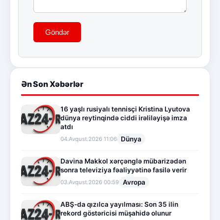
Göndər
Ən Son Xəbərlər
16 yaşlı rusiyalı tennisçi Kristina Lyutova
dünya reytinqində ciddi irəliləyişə imza
atdı
Dünya
04.Avqust.2026 11:06
Davina Makkol xərçənglə mübarizədən
sonra televiziya fəaliyyətinə fasilə verir
Avropa
03.Avqust.2026 00:59
ABŞ-da qızılca yayılması: Son 35 ilin
rekord göstəricisi müşahidə olunur