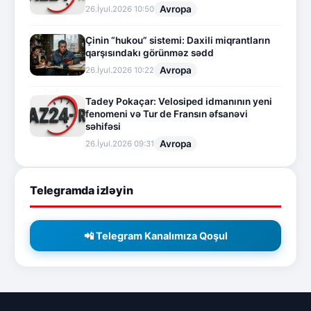
Avropa
26.İyul.2026 10:50
Çinin “hukou” sistemi: Daxili miqrantların
qarşısındakı görünməz sədd
Avropa
26.İyul.2026 10:22
Tadey Pokaçar: Velosiped idmanının yeni
fenomeni və Tur de Fransın əfsanəvi
səhifəsi
Avropa
26.İyul.2026 09:31
Telegramda izləyin
📲 Telegram Kanalımıza Qoşul