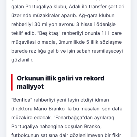
qalan Portuqaliya klubu, Adalı ilə transfer şərtləri
üzərində müzakirələr aparıb. Ağ-qara klubun
rəhbərliyi 30 milyon avronu 3 hissəli ödənişlə
təklif edib. "Beşiktaş" rəhbərliyi onunla 1 ili icarə
müqaviləsi olmaqla, ümumilikdə 5 illik sözləşmə
barədə razılığa gəlib və işin sabah rəsmiləşəcəyi
gözlənilir.
Orkunun illik gəliri və rekord
maliyyət
"Benfica" rəhbərliyi yeni təyin etdiyi idman
direktoru Mario Branko ilə bu məsələni son dəfə
müzakirə edəcək. "Fənərbağça"dan ayrılaraq
Portuqaliya nəhənginə qoşulan Branko,
futbolçunun satışına dair gözlənilməyən bir fikir