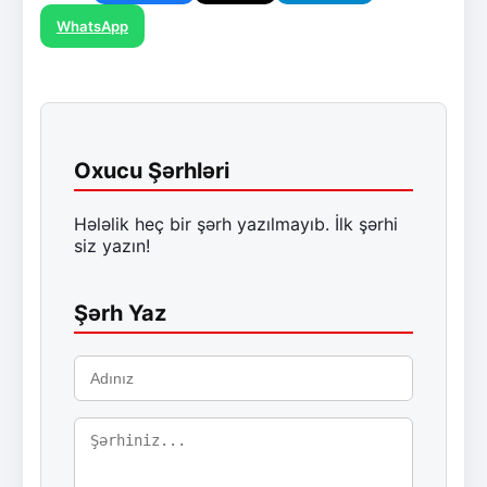
WhatsApp
Oxucu Şərhləri
Hələlik heç bir şərh yazılmayıb. İlk şərhi
siz yazın!
Şərh Yaz