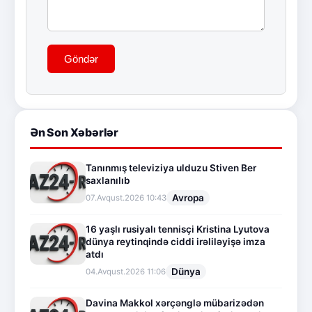
Göndər
Ən Son Xəbərlər
Tanınmış televiziya ulduzu Stiven Ber
saxlanılıb
Avropa
07.Avqust.2026 10:43
16 yaşlı rusiyalı tennisçi Kristina Lyutova
dünya reytinqində ciddi irəliləyişə imza
atdı
Dünya
04.Avqust.2026 11:06
Davina Makkol xərçənglə mübarizədən