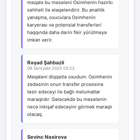
məqalə bu məsələni Osimhenin hazırkı
səhhəti ilə əlaqələndirir. Bu analitik
yanaşma, oxuculara Osimhenin
karyerası və potensial transferləri
haqqında daha dərin fikir yürütməyə
imkan verir.
Rəşad Şahbazli
08.Sentyabr.2025 03:23
Məqaləni diqqətlə oxudum. Osimhenin
zədəsinin onun transfer prosesinə
təsir edəcəyi ilə bağlı məlumatlar
maraqlıdır. Gələcəkdə bu məsələnin
necə inkişaf edəcəyini görmək maraqlı
olacaq.
Sevinc Nəsirova