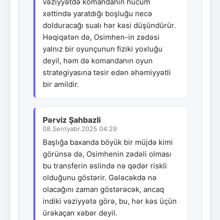
vəziyyətdə komandanın hücum
xəttində yaratdığı boşluğu necə
dolduracağı sualı hər kəsi düşündürür.
Həqiqətən də, Osimhen-in zədəsi
yalnız bir oyunçunun fiziki yoxluğu
deyil, həm də komandanın oyun
strategiyasına təsir edən əhəmiyyətli
bir amildir.
Pərviz Şahbazli
08.Sentyabr.2025 04:29
Başlığa baxanda böyük bir müjdə kimi
görünsə də, Osimhenin zədəli olması
bu transferin əslində nə qədər riskli
olduğunu göstərir. Gələcəkdə nə
olacağını zaman göstərəcək, ancaq
indiki vəziyyətə görə, bu, hər kəs üçün
ürəkaçan xəbər deyil.