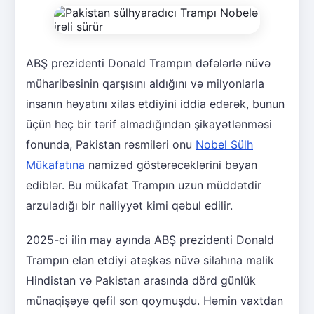
ABŞ prezidenti Donald Trampın dəfələrlə nüvə
müharibəsinin qarşısını aldığını və milyonlarla
insanın həyatını xilas etdiyini iddia edərək, bunun
üçün heç bir tərif almadığından şikayətlənməsi
fonunda, Pakistan rəsmiləri onu
Nobel Sülh
Mükafatına
namizəd göstərəcəklərini bəyan
ediblər. Bu mükafat Trampın uzun müddətdir
arzuladığı bir nailiyyət kimi qəbul edilir.
2025-ci ilin may ayında ABŞ prezidenti Donald
Trampın elan etdiyi atəşkəs nüvə silahına malik
Hindistan və Pakistan arasında dörd günlük
münaqişəyə qəfil son qoymuşdu. Həmin vaxtdan