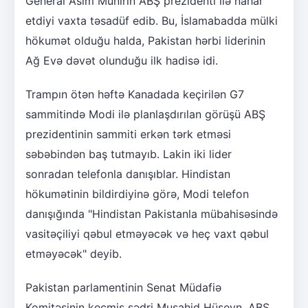
General Asim Munirin ABŞ prezidenti ilə nahar
etdiyi vaxta təsadüf edib. Bu, İslamabadda mülki
hökumət olduğu halda, Pakistan hərbi liderinin
Ağ Evə dəvət olunduğu ilk hadisə idi.
Trampın ötən həftə Kanadada keçirilən G7
sammitində Modi ilə planlaşdırılan görüşü ABŞ
prezidentinin sammiti erkən tərk etməsi
səbəbindən baş tutmayıb. Lakin iki lider
sonradan telefonla danışıblar. Hindistan
hökumətinin bildirdiyinə görə, Modi telefon
danışığında "Hindistan Pakistanla mübahisəsində
vasitəçiliyi qəbul etməyəcək və heç vaxt qəbul
etməyəcək" deyib.
Pakistan parlamentinin Senat Müdafiə
Komitəsinin keçmiş sədri Muşahid Hüseyn, ABŞ