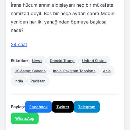
İrana hücumlarının alqışlayanı heç bir mükafata
namizəd deyil. Bəs bir neçə aydan sonra Modini
yenidən hər iki yanağından öpməyə başlasa
necə?"
24 saat
Etiketlər:
News
Donald Trump
United States
US &amp; Canada
India-Pakistan Tensions
Asia
India
Pakistan
Paylaş:
Facebook
Twitter
Telegram
WhatsApp