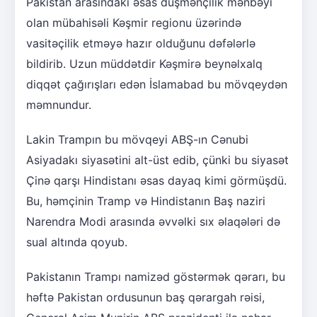
Pakistan arasındakı əsas düşmənçilik mənbəyi
olan mübahisəli Kəşmir regionu üzərində
vasitəçilik etməyə hazır olduğunu dəfələrlə
bildirib. Uzun müddətdir Kəşmirə beynəlxalq
diqqət çağırışları edən İslamabad bu mövqeydən
məmnundur.
Lakin Trampın bu mövqeyi ABŞ-ın Cənubi
Asiyadakı siyasətini alt-üst edib, çünki bu siyasət
Çinə qarşı Hindistanı əsas dayaq kimi görmüşdü.
Bu, həmçinin Tramp və Hindistanın Baş naziri
Narendra Modi arasında əvvəlki sıx əlaqələri də
sual altında qoyub.
Pakistanın Trampı namizəd göstərmək qərarı, bu
həftə Pakistan ordusunun baş qərargah rəisi,