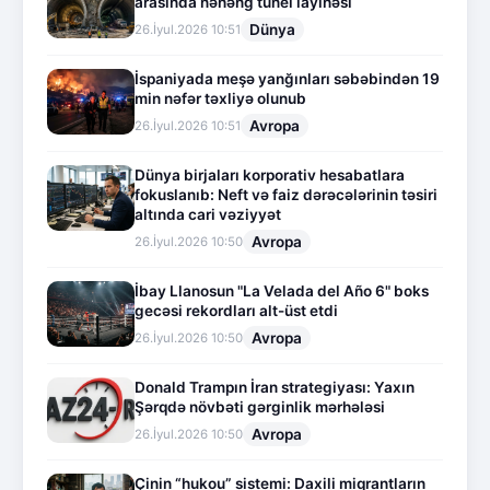
arasında nəhəng tunel layihəsi
Dünya
26.İyul.2026 10:51
İspaniyada meşə yanğınları səbəbindən 19
min nəfər təxliyə olunub
Avropa
26.İyul.2026 10:51
Dünya birjaları korporativ hesabatlara
fokuslanıb: Neft və faiz dərəcələrinin təsiri
altında cari vəziyyət
Avropa
26.İyul.2026 10:50
İbay Llanosun "La Velada del Año 6" boks
gecəsi rekordları alt-üst etdi
Avropa
26.İyul.2026 10:50
Donald Trampın İran strategiyası: Yaxın
Şərqdə növbəti gərginlik mərhələsi
Avropa
26.İyul.2026 10:50
Çinin “hukou” sistemi: Daxili miqrantların