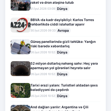
raket və dron atəşinə tutub
Dünya
31.İyul.2026 03:09
BBVA-da kadr dəyişikliyi: Karlos Torres
rəhbərlikdə ciddi islahatlar aparır
Avropa
30.İyul.2026 09:33
Günəş panellərində gizli təhlükə: Yanğın
riski barədə xəbərdarlıq
Dünya
26.İyul.2026 10:52
52 milyon dollarlıq nəhəng səhv: Heç yerə
aparmayan yol görənləri heyrətə salır
Dünya
26.İyul.2026 10:52
Tarixi ərazi yalanı: Turistləri aldadan şəxs
bələdiyyəni də çaşdırdı
Dünya
26.İyul.2026 10:52
And dağları yarılır: Argentina və Çili