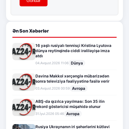
Göndər
Ən Son Xəbərlər
16 yaşlı rusiyalı tennisçi Kristina Lyutova
dünya reytinqində ciddi irəliləyişə imza
atdı
Dünya
04.Avqust.2026 11:06
Davina Makkol xərçənglə mübarizədən
sonra televiziya fəaliyyətinə fasilə verir
Avropa
03.Avqust.2026 00:59
ABŞ-da qızılca yayılması: Son 35 ilin
rekord göstəricisi müşahidə olunur
Avropa
31.İyul.2026 05:46
Rusiya Ukraynanın iri şəhərlərini kütləvi