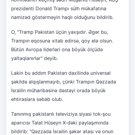
prezidenti Donald Trampı sülh mükafatına
namizəd göstərməyin haqlı olduğunu bildirib.
O, "Tramp Pakistan üçün yaxşıdır. Əgər bu,
Trampın eqosuna xitab edirsə, qoy elə olsun.
Bütün Avropa liderləri ona böyük ölçüdə
yaltaqlanırlar" deyib.
Lakin bu addım Pakistan daxilində universal
şəkildə alqışlanmayıb, çünki Trampın Qəzzada
İsrailin müharibəsinə dəstəyi orada böyük
ehtiraslara səbəb olub.
Tanınmış pakistanlı televiziya siyasi tok-şou
aparıcısı Talat Hüseyn X-dəki paylaşımında
bildirib: "Qəzzada İsrailin şəkər atası və onun