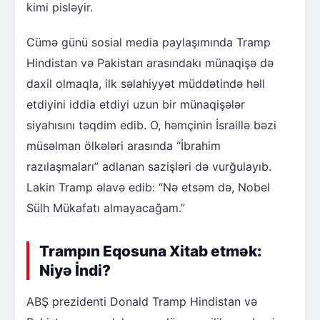
kimi pisləyir.
Cümə günü sosial media paylaşımında Tramp
Hindistan və Pakistan arasındakı münaqişə də
daxil olmaqla, ilk səlahiyyət müddətində həll
etdiyini iddia etdiyi uzun bir münaqişələr
siyahısını təqdim edib. O, həmçinin İsraillə bəzi
müsəlman ölkələri arasında “İbrahim
razılaşmaları” adlanan sazişləri də vurğulayıb.
Lakin Tramp əlavə edib: “Nə etsəm də, Nobel
Sülh Mükafatı almayacağam.”
Trampın Eqosuna Xitab etmək:
Niyə İndi?
ABŞ prezidenti Donald Tramp Hindistan və