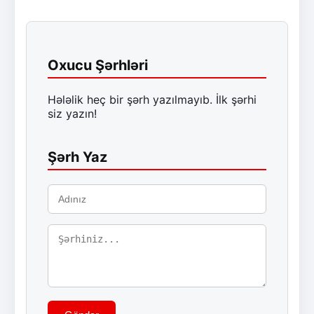
Oxucu Şərhləri
Hələlik heç bir şərh yazılmayıb. İlk şərhi
siz yazın!
Şərh Yaz