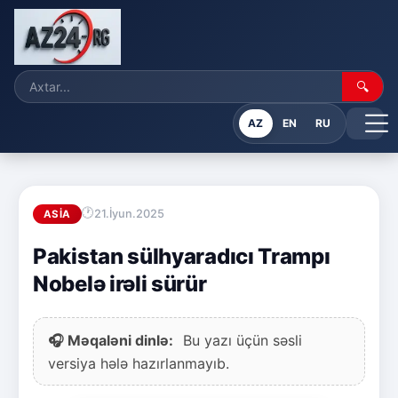
🔍
AZ
EN
RU
21.İyun.2025
ASIA
Pakistan sülhyaradıcı Trampı
Nobelə irəli sürür
🎧 Məqaləni dinlə:
Bu yazı üçün səsli
versiya hələ hazırlanmayıb.