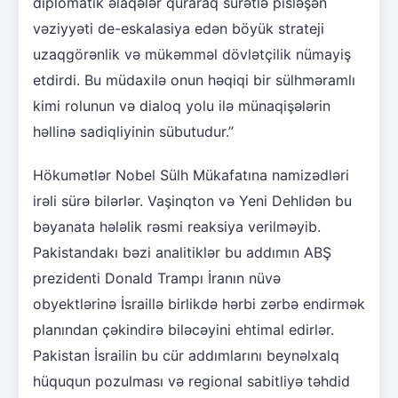
diplomatik əlaqələr quraraq sürətlə pisləşən
vəziyyəti de-eskalasiya edən böyük strateji
uzaqgörənlik və mükəmməl dövlətçilik nümayiş
etdirdi. Bu müdaxilə onun həqiqi bir sülhməramlı
kimi rolunun və dialoq yolu ilə münaqişələrin
həllinə sadiqliyinin sübutudur.”
Hökumətlər Nobel Sülh Mükafatına namizədləri
irəli sürə bilərlər. Vaşinqton və Yeni Dehlidən bu
bəyanata hələlik rəsmi reaksiya verilməyib.
Pakistandakı bəzi analitiklər bu addımın ABŞ
prezidenti Donald Trampı İranın nüvə
obyektlərinə İsraillə birlikdə hərbi zərbə endirmək
planından çəkindirə biləcəyini ehtimal edirlər.
Pakistan İsrailin bu cür addımlarını beynəlxalq
hüququn pozulması və regional sabitliyə təhdid