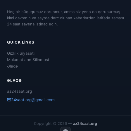
Heç bir hüququmuz qorunmur, amma siz yenə də qorunurmuş
kimi davranın və saytda dərc olunan xəbərlərdən istifadə zamanı
24 saat saytına istinad edin.
QUICK LINKS
Gizlilik Siyasəti
Məlumatların Silinməsi
Əlaqə
ƏLAQƏ
az24saat.org
24saat.org@gmail.com
Copyright © 2026 —
az24saat.org