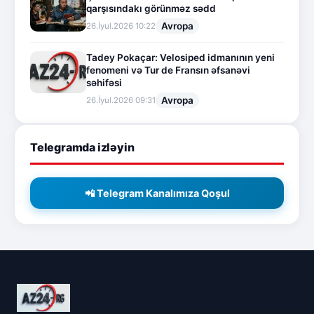
qarşısındakı görünməz sədd
Avropa
26.İyul.2026 10:22
Tadey Pokaçar: Velosiped idmanının yeni
fenomeni və Tur de Fransın əfsanəvi
səhifəsi
Avropa
26.İyul.2026 09:31
Telegramda izləyin
📲 Telegram Kanalımıza Qoşul