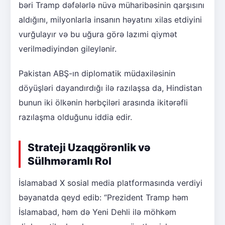
bəri Tramp dəfələrlə nüvə müharibəsinin qarşısını
aldığını, milyonlarla insanın həyatını xilas etdiyini
vurğulayır və bu uğura görə lazımi qiymət
verilmədiyindən gileylənir.
Pakistan ABŞ-ın diplomatik müdaxiləsinin
döyüşləri dayandırdığı ilə razılaşsa da, Hindistan
bunun iki ölkənin hərbçiləri arasında ikitərəfli
razılaşma olduğunu iddia edir.
Strateji Uzaqgörənlik və
Sülhməramlı Rol
İslamabad X sosial media platformasında verdiyi
bəyanatda qeyd edib: “Prezident Tramp həm
İslamabad, həm də Yeni Dehli ilə möhkəm