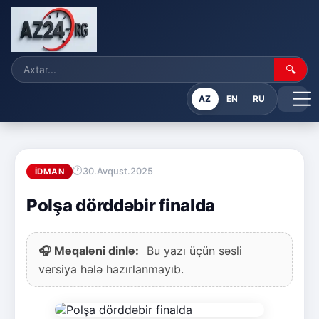
🔍
AZ
EN
RU
30.Avqust.2025
İDMAN
Polşa dörddəbir finalda
🎧 Məqaləni dinlə:
Bu yazı üçün səsli
versiya hələ hazırlanmayıb.