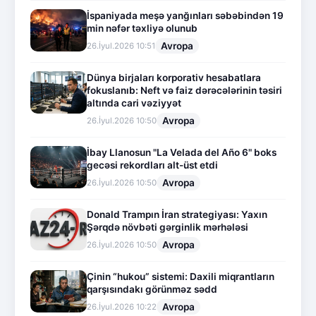
İspaniyada meşə yanğınları səbəbindən 19
min nəfər təxliyə olunub
Avropa
26.İyul.2026 10:51
Dünya birjaları korporativ hesabatlara
fokuslanıb: Neft və faiz dərəcələrinin təsiri
altında cari vəziyyət
Avropa
26.İyul.2026 10:50
İbay Llanosun "La Velada del Año 6" boks
gecəsi rekordları alt-üst etdi
Avropa
26.İyul.2026 10:50
Donald Trampın İran strategiyası: Yaxın
Şərqdə növbəti gərginlik mərhələsi
Avropa
26.İyul.2026 10:50
Çinin “hukou” sistemi: Daxili miqrantların
qarşısındakı görünməz sədd
Avropa
26.İyul.2026 10:22