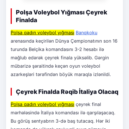
Polşa Voleybol Yığması Çeyrek
Finalda
Polşa qadın voleybol yığması
Banqkoku
arenasında keçirilən Dünya Çempionatının son 16
turunda Belçika komandasını 3-2 hesabı ilə
məğlub edərək çeyrek finala yüksəlib. Gərgin
mübarizə şəraitində keçən oyun voleybol
azarkeşləri tərəfindən böyük maraqla izlənildi.
Çeyrek Finalda Rəqib İtaliya Olacaq
Polşa qadın voleybol yığması
çeyrek final
mərhələsində İtaliya komandası ilə qarşılaşacaq.
Bu görüş sentyabrın 3-də baş tutacaq. Hər iki