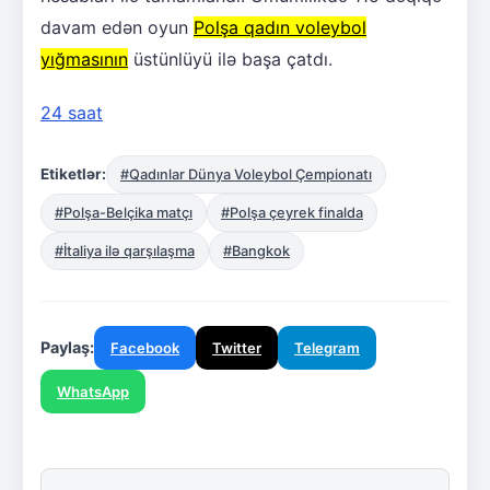
davam edən oyun
Polşa qadın voleybol
yığmasının
üstünlüyü ilə başa çatdı.
24 saat
Etiketlər:
#Qadınlar Dünya Voleybol Çempionatı
#Polşa-Belçika matçı
#Polşa çeyrek finalda
#İtaliya ilə qarşılaşma
#Bangkok
Paylaş:
Facebook
Twitter
Telegram
WhatsApp