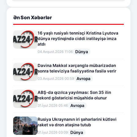
Ən Son Xəbərlər
16 yaşlı rusiyalı tennisçi Kristina Lyutova
dünya reytinqində ciddi irəliləyişə imza
atdı
Dünya
04.Avqust.2026 11:06
Davina Makkol xərçənglə mübarizədən
sonra televiziya fəaliyyətinə fasilə verir
Avropa
03.Avqust.2026 00:59
ABŞ-da qızılca yayılması: Son 35 ilin
rekord göstəricisi müşahidə olunur
Avropa
31.İyul.2026 05:46
Rusiya Ukraynanın iri şəhərlərini kütləvi
raket və dron atəşinə tutub
Dünya
31.İyul.2026 03:09