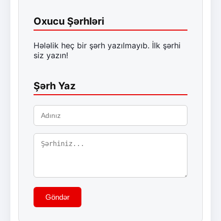
Oxucu Şərhləri
Hələlik heç bir şərh yazılmayıb. İlk şərhi
siz yazın!
Şərh Yaz
Göndər