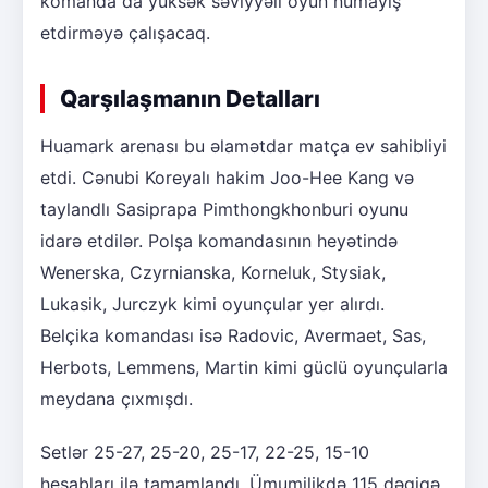
komanda da yüksək səviyyəli oyun nümayiş
etdirməyə çalışacaq.
Qarşılaşmanın Detalları
Huamark arenası bu əlamətdar matça ev sahibliyi
etdi. Cənubi Koreyalı hakim Joo-Hee Kang və
taylandlı Sasiprapa Pimthongkhonburi oyunu
idarə etdilər. Polşa komandasının heyətində
Wenerska, Czyrnianska, Korneluk, Stysiak,
Lukasik, Jurczyk kimi oyunçular yer alırdı.
Belçika komandası isə Radovic, Avermaet, Sas,
Herbots, Lemmens, Martin kimi güclü oyunçularla
meydana çıxmışdı.
Setlər 25-27, 25-20, 25-17, 22-25, 15-10
hesabları ilə tamamlandı. Ümumilikdə 115 dəqiqə