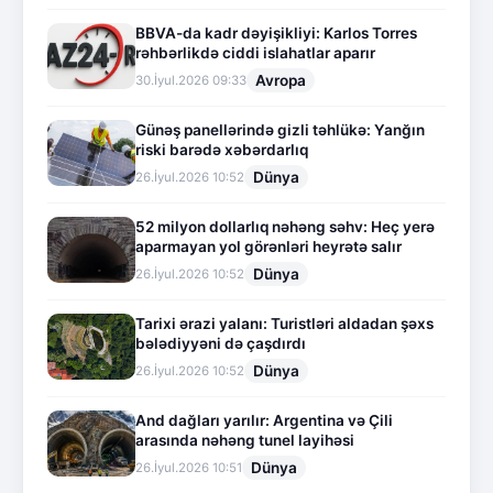
BBVA-da kadr dəyişikliyi: Karlos Torres
rəhbərlikdə ciddi islahatlar aparır
Avropa
30.İyul.2026 09:33
Günəş panellərində gizli təhlükə: Yanğın
riski barədə xəbərdarlıq
Dünya
26.İyul.2026 10:52
52 milyon dollarlıq nəhəng səhv: Heç yerə
aparmayan yol görənləri heyrətə salır
Dünya
26.İyul.2026 10:52
Tarixi ərazi yalanı: Turistləri aldadan şəxs
bələdiyyəni də çaşdırdı
Dünya
26.İyul.2026 10:52
And dağları yarılır: Argentina və Çili
arasında nəhəng tunel layihəsi
Dünya
26.İyul.2026 10:51