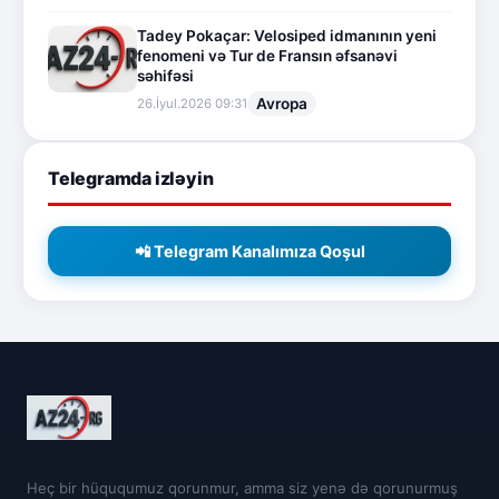
Tadey Pokaçar: Velosiped idmanının yeni
fenomeni və Tur de Fransın əfsanəvi
səhifəsi
Avropa
26.İyul.2026 09:31
Telegramda izləyin
📲 Telegram Kanalımıza Qoşul
Heç bir hüququmuz qorunmur, amma siz yenə də qorunurmuş