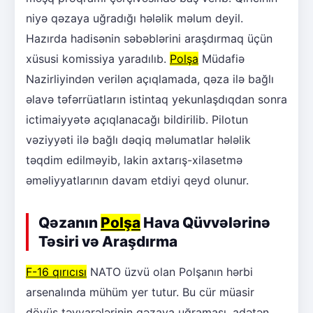
niyə qəzaya uğradığı hələlik məlum deyil.
Hazırda hadisənin səbəblərini araşdırmaq üçün
xüsusi komissiya yaradılıb.
Polşa
Müdafiə
Nazirliyindən verilən açıqlamada, qəza ilə bağlı
əlavə təfərrüatların istintaq yekunlaşdıqdan sonra
ictimaiyyətə açıqlanacağı bildirilib. Pilotun
vəziyyəti ilə bağlı dəqiq məlumatlar hələlik
təqdim edilməyib, lakin axtarış-xilasetmə
əməliyyatlarının davam etdiyi qeyd olunur.
Qəzanın
Polşa
Hava Qüvvələrinə
Təsiri və Araşdırma
F-16 qırıcısı
NATO üzvü olan Polşanın hərbi
arsenalında mühüm yer tutur. Bu cür müasir
döyüş təyyarələrinin qəzaya uğraması, adətən,