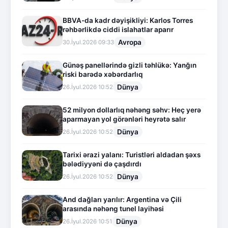
BBVA-da kadr dəyişikliyi: Karlos Torres
rəhbərlikdə ciddi islahatlar aparır
Avropa
30.İyul.2026 09:33
Günəş panellərində gizli təhlükə: Yanğın
riski barədə xəbərdarlıq
Dünya
26.İyul.2026 10:52
52 milyon dollarlıq nəhəng səhv: Heç yerə
aparmayan yol görənləri heyrətə salır
Dünya
26.İyul.2026 10:52
Tarixi ərazi yalanı: Turistləri aldadan şəxs
bələdiyyəni də çaşdırdı
Dünya
26.İyul.2026 10:52
And dağları yarılır: Argentina və Çili
arasında nəhəng tunel layihəsi
Dünya
26.İyul.2026 10:51