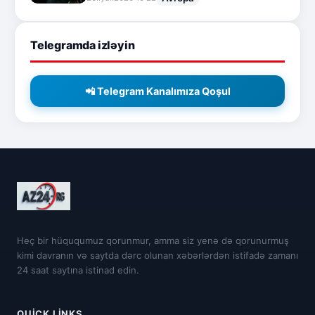
Telegramda izləyin
📲 Telegram Kanalımıza Qoşul
Heç bir hüququmuz qorunmur, amma siz yenə də qorunurmuş
kimi davranın və saytda dərc olunan xəbərlərdən istifadə zamanı
24 saat saytına istinad edin.
QUICK LINKS