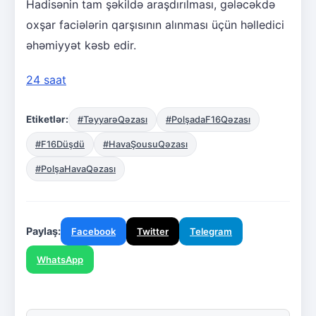
Hadisənin tam şəkildə araşdırılması, gələcəkdə
oxşar faciələrin qarşısının alınması üçün həlledici
əhəmiyyət kəsb edir.
24 saat
Etiketlər:
#TəyyarəQəzası
#PolşadaF16Qəzası
#F16Düşdü
#HavaŞousuQəzası
#PolşaHavaQəzası
Paylaş:
Facebook
Twitter
Telegram
WhatsApp