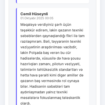
Cəmil Hüseynli
01.Oktyabr.2025 00:05
Məqaləyə verdiyiniz şərh üçün
təşəkkür edirəm, lakin qəzanın texniki
səbəblərdən qaynaqlandığı fikri ilə tam
razılaşmıram. Bəli, təyyarənin texniki
vəziyyətinin araşdırılması vacibdir,
lakin Polşada baş verən bu cür
hadisələrdə, xüsusilə də hava şousu
hazırlıqları zamanı, pilotun vəziyyəti,
təlimlərin təhlükəsizlik standartları və
hətta hava şəraiti kimi digər amillər də
qəzanın baş verməsində rol oynaya
bilər. Hadisənin səbəbləri tam
aydınlaşmadan yalnız texniki
məsələlərə fokuslanmaq tələskənlik
olardı.