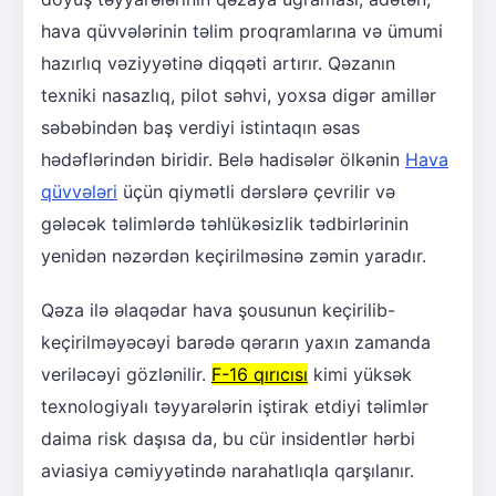
hava qüvvələrinin təlim proqramlarına və ümumi
hazırlıq vəziyyətinə diqqəti artırır. Qəzanın
texniki nasazlıq, pilot səhvi, yoxsa digər amillər
səbəbindən baş verdiyi istintaqın əsas
hədəflərindən biridir. Belə hadisələr ölkənin
Hava
qüvvələri
üçün qiymətli dərslərə çevrilir və
gələcək təlimlərdə təhlükəsizlik tədbirlərinin
yenidən nəzərdən keçirilməsinə zəmin yaradır.
Qəza ilə əlaqədar hava şousunun keçirilib-
keçirilməyəcəyi barədə qərarın yaxın zamanda
veriləcəyi gözlənilir.
F-16 qırıcısı
kimi yüksək
texnologiyalı təyyarələrin iştirak etdiyi təlimlər
daima risk daşısa da, bu cür insidentlər hərbi
aviasiya cəmiyyətində narahatlıqla qarşılanır.