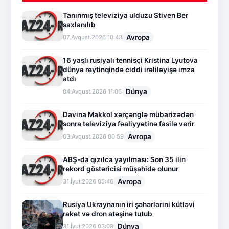
Tanınmış televiziya ulduzu Stiven Ber
saxlanılıb
Avropa
07.Avqust.2026 10:43
16 yaşlı rusiyalı tennisçi Kristina Lyutova
dünya reytinqində ciddi irəliləyişə imza
atdı
Dünya
04.Avqust.2026 11:06
Davina Makkol xərçənglə mübarizədən
sonra televiziya fəaliyyətinə fasilə verir
Avropa
03.Avqust.2026 00:59
ABŞ-da qızılca yayılması: Son 35 ilin
rekord göstəricisi müşahidə olunur
Avropa
31.İyul.2026 05:46
Rusiya Ukraynanın iri şəhərlərini kütləvi
raket və dron atəşinə tutub
Dünya
31.İyul.2026 03:09