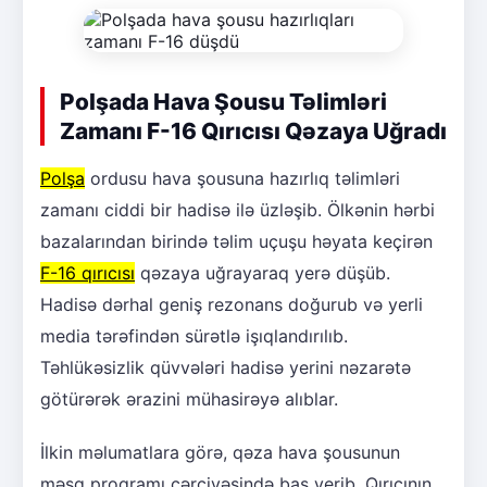
Polşada Hava Şousu Təlimləri
Zamanı F-16 Qırıcısı Qəzaya Uğradı
Polşa
ordusu hava şousuna hazırlıq təlimləri
zamanı ciddi bir hadisə ilə üzləşib. Ölkənin hərbi
bazalarından birində təlim uçuşu həyata keçirən
F-16 qırıcısı
qəzaya uğrayaraq yerə düşüb.
Hadisə dərhal geniş rezonans doğurub və yerli
media tərəfindən sürətlə işıqlandırılıb.
Təhlükəsizlik qüvvələri hadisə yerini nəzarətə
götürərək ərazini mühasirəyə alıblar.
İlkin məlumatlara görə, qəza hava şousunun
məşq proqramı çərçivəsində baş verib. Qırıcının