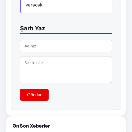
verəcək.
Şərh Yaz
Göndər
Ən Son Xəbərlər