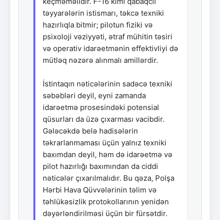
keçməməlidir. F-16 kimi qabaqcıl
təyyarələrin istismarı, təkcə texniki
hazırlıqla bitmir; pilotun fiziki və
psixoloji vəziyyəti, ətraf mühitin təsiri
və operativ idarəetmənin effektivliyi də
mütləq nəzərə alınmalı amillərdir.
İstintaqın nəticələrinin sadəcə texniki
səbəbləri deyil, eyni zamanda
idarəetmə prosesindəki potensial
qüsurları da üzə çıxarması vacibdir.
Gələcəkdə belə hadisələrin
təkrarlanmaması üçün yalnız texniki
baxımdan deyil, həm də idarəetmə və
pilot hazırlığı baxımından da ciddi
nəticələr çıxarılmalıdır. Bu qəza, Polşa
Hərbi Hava Qüvvələrinin təlim və
təhlükəsizlik protokollarının yenidən
dəyərləndirilməsi üçün bir fürsətdir.