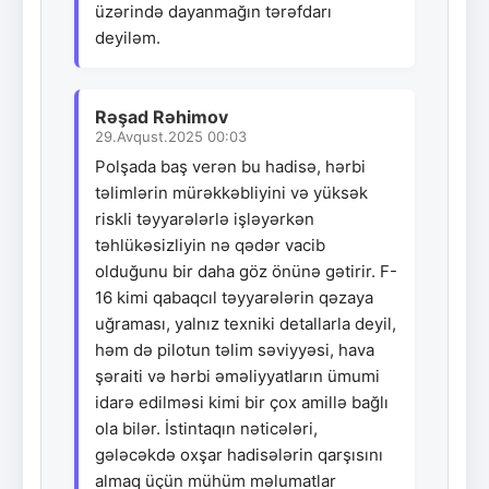
üzərində dayanmağın tərəfdarı
deyiləm.
Rəşad Rəhimov
29.Avqust.2025 00:03
Polşada baş verən bu hadisə, hərbi
təlimlərin mürəkkəbliyini və yüksək
riskli təyyarələrlə işləyərkən
təhlükəsizliyin nə qədər vacib
olduğunu bir daha göz önünə gətirir. F-
16 kimi qabaqcıl təyyarələrin qəzaya
uğraması, yalnız texniki detallarla deyil,
həm də pilotun təlim səviyyəsi, hava
şəraiti və hərbi əməliyyatların ümumi
idarə edilməsi kimi bir çox amillə bağlı
ola bilər. İstintaqın nəticələri,
gələcəkdə oxşar hadisələrin qarşısını
almaq üçün mühüm məlumatlar