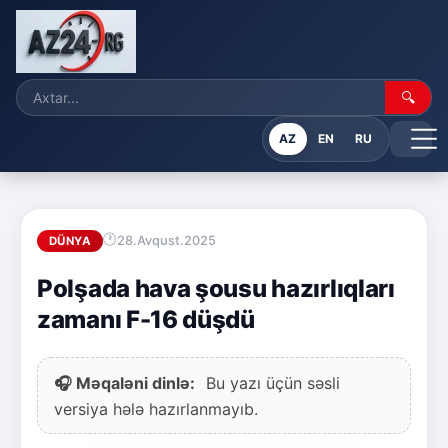
🔍
AZ
EN
RU
28.Avqust.2025
DÜNYA
Polşada hava şousu hazırlıqları
zamanı F-16 düşdü
🎧 Məqaləni dinlə:
Bu yazı üçün səsli
versiya hələ hazırlanmayıb.