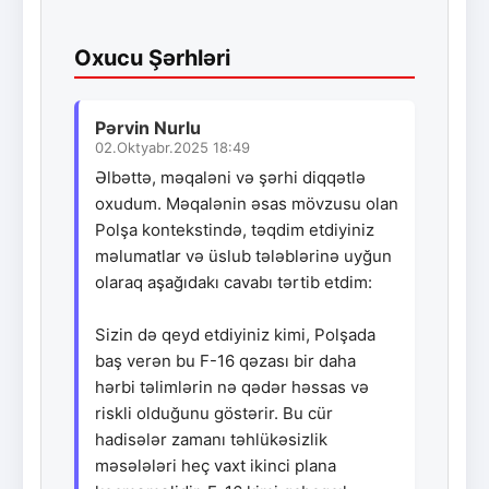
Oxucu Şərhləri
Pərvin Nurlu
02.Oktyabr.2025 18:49
Əlbəttə, məqaləni və şərhi diqqətlə
oxudum. Məqalənin əsas mövzusu olan
Polşa kontekstində, təqdim etdiyiniz
məlumatlar və üslub tələblərinə uyğun
olaraq aşağıdakı cavabı tərtib etdim:
Sizin də qeyd etdiyiniz kimi, Polşada
baş verən bu F-16 qəzası bir daha
hərbi təlimlərin nə qədər həssas və
riskli olduğunu göstərir. Bu cür
hadisələr zamanı təhlükəsizlik
məsələləri heç vaxt ikinci plana