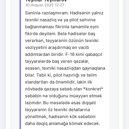
30.Avqust.2025 12:27
Səninlə razılaşmıram. Hadisənin yalnız
texniki nasazlıq və ya pilot səhvinə
bağlanmaması fikrinlə tamamilə eyni
fikirdə deyiləm. Belə hadisələr baş
verərkən, təyyarənin özünün texniki
vəziyyətini araşdırmaq ən vacib
addımlardan biridir. F-16 kimi qabaqcıl
təyyarələrdə baş verən qəzalar,
əsasən, texniki nasazlıqdan qaynaqlana
bilər. Təbii ki, pilot hazırlığı və təlim
standartları da önəmlidir, lakin ilk
növbədə qəzaya səbəb olan *konkret*
səbəbin nə olduğunu müəyyən etmək
lazımdır. Bu məsələdə əsas diqqəti
təyyarənin öz texniki detallarına
yönəltmək, hadisənin kök səbəbini
daha dəqiq anlamağa kömək edəcək.