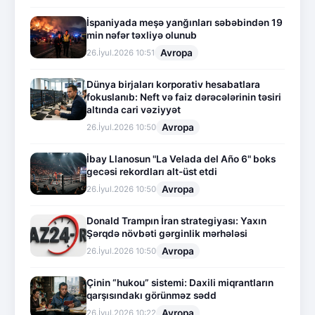
İspaniyada meşə yanğınları səbəbindən 19
min nəfər təxliyə olunub
Avropa
26.İyul.2026 10:51
Dünya birjaları korporativ hesabatlara
fokuslanıb: Neft və faiz dərəcələrinin təsiri
altında cari vəziyyət
Avropa
26.İyul.2026 10:50
İbay Llanosun "La Velada del Año 6" boks
gecəsi rekordları alt-üst etdi
Avropa
26.İyul.2026 10:50
Donald Trampın İran strategiyası: Yaxın
Şərqdə növbəti gərginlik mərhələsi
Avropa
26.İyul.2026 10:50
Çinin “hukou” sistemi: Daxili miqrantların
qarşısındakı görünməz sədd
Avropa
26.İyul.2026 10:22