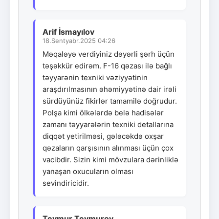
Arif İsmayılov
18.Sentyabr.2025 04:26
Məqaləyə verdiyiniz dəyərli şərh üçün
təşəkkür edirəm. F-16 qəzası ilə bağlı
təyyarənin texniki vəziyyətinin
araşdırılmasının əhəmiyyətinə dair irəli
sürdüyünüz fikirlər tamamilə doğrudur.
Polşa kimi ölkələrdə belə hadisələr
zamanı təyyarələrin texniki detallarına
diqqət yetirilməsi, gələcəkdə oxşar
qəzaların qarşısının alınması üçün çox
vacibdir. Sizin kimi mövzulara dərinliklə
yanaşan oxucuların olması
sevindiricidir.
Teymur Teymurov