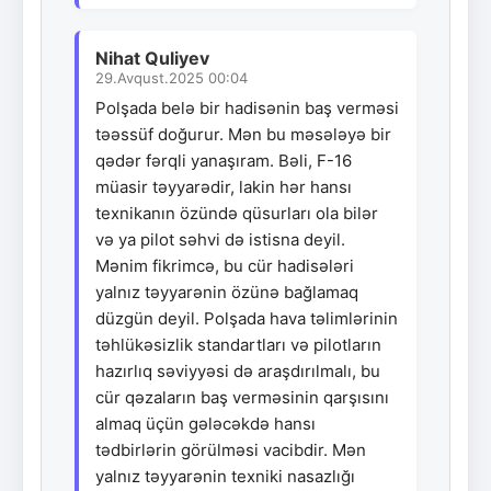
Nihat Quliyev
29.Avqust.2025 00:04
Polşada belə bir hadisənin baş verməsi
təəssüf doğurur. Mən bu məsələyə bir
qədər fərqli yanaşıram. Bəli, F-16
müasir təyyarədir, lakin hər hansı
texnikanın özündə qüsurları ola bilər
və ya pilot səhvi də istisna deyil.
Mənim fikrimcə, bu cür hadisələri
yalnız təyyarənin özünə bağlamaq
düzgün deyil. Polşada hava təlimlərinin
təhlükəsizlik standartları və pilotların
hazırlıq səviyyəsi də araşdırılmalı, bu
cür qəzaların baş verməsinin qarşısını
almaq üçün gələcəkdə hansı
tədbirlərin görülməsi vacibdir. Mən
yalnız təyyarənin texniki nasazlığı