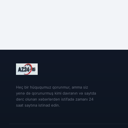
Heç bir hüququmuz qorunmur, amma siz
yenə də qorunurmuş kimi davranın və saytda
dərc olunan xəbərlərdən istifadə zamanı 24
saat saytına istinad edin.