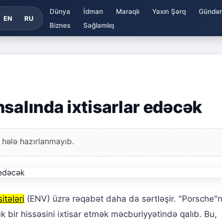
Dünya
İdman
Maraqlı
Yaxın Şərq
Gündə
EN
RU
Biznes
Sağlamlıq
salında ixtisarlar edəcək
 hələ hazırlanmayıb.
itələri
(ENV) üzrə rəqabət daha da sərtləşir. "Porsche"n
k bir hissəsini ixtisar etmək məcburiyyətində qalıb. Bu,