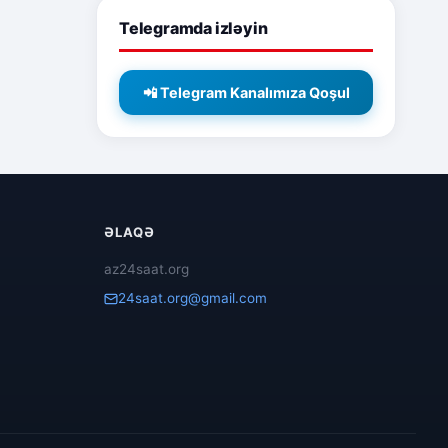
Telegramda izləyin
📲 Telegram Kanalımıza Qoşul
ƏLAQƏ
az24saat.org
24saat.org@gmail.com