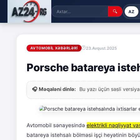
🔍
AZ
23.Avqust.2025
AVTOMOBIL XƏBƏRLƏRI
Porsche batareya isteh
🎧 Məqaləni dinlə:
Bu yazı üçün səsli versiya
Avtomobil sənayesində
elektrikli nəqliyyat vas
batareya istehsalı bölməsi işçi heyətinin böyü