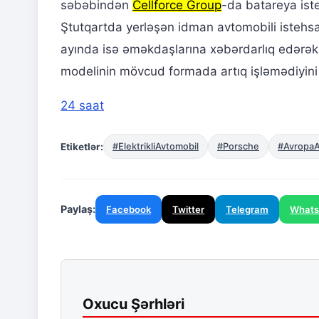
səbəbindən
Cellforce Group
-da batareya iste
Ştutqartda yerləşən idman avtomobili istehsalçı
ayında isə əməkdaşlarına xəbərdarlıq edərək
modelinin mövcud formada artıq işləmədiyini
24 saat
Etiketlər:
#ElektrikliAvtomobil
#Porsche
#AvropaA
Paylaş:
Facebook
Twitter
Telegram
What
Oxucu Şərhləri