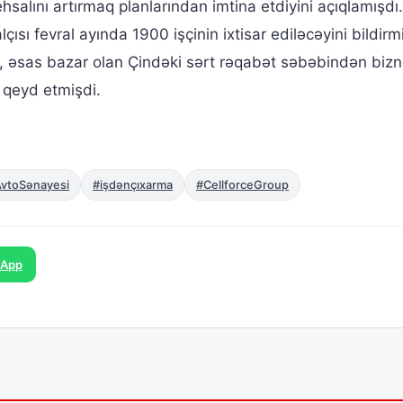
hsalını artırmaq planlarından imtina etdiyini açıqlamışdı.
sı fevral ayında 1900 işçinin ixtisar ediləcəyini bildirmi
, əsas bazar olan Çindəki sərt rəqabət səbəbindən biz
 qeyd etmişdi.
vtoSənayesi
#işdənçıxarma
#CellforceGroup
sApp