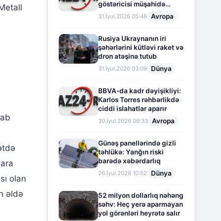
göstəricisi müşahidə
 Metall
olunur
Avropa
31.İyul.2026 05:46
Rusiya Ukraynanın iri
şəhərlərini kütləvi raket və
dron atəşinə tutub
Dünya
31.İyul.2026 03:09
BBVA-da kadr dəyişikliyi:
Karlos Torres rəhbərlikdə
ciddi islahatlar aparır
sab
Avropa
30.İyul.2026 09:33
Günəş panellərində gizli
ətdə
təhlükə: Yanğın riski
barədə xəbərdarlıq
lara
Dünya
26.İyul.2026 10:52
sı olan
ən əldə
52 milyon dollarlıq nəhəng
səhv: Heç yerə aparmayan
yol görənləri heyrətə salır