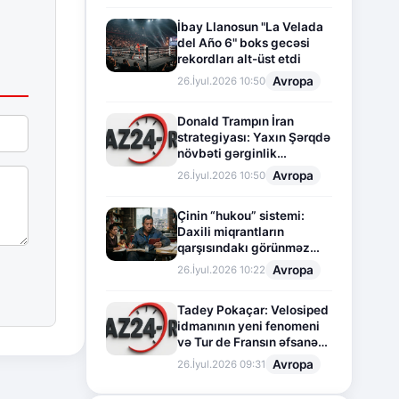
İbay Llanosun "La Velada
del Año 6" boks gecəsi
rekordları alt-üst etdi
Avropa
26.İyul.2026 10:50
Donald Trampın İran
strategiyası: Yaxın Şərqdə
növbəti gərginlik
mərhələsi
Avropa
26.İyul.2026 10:50
Çinin “hukou” sistemi:
Daxili miqrantların
qarşısındakı görünməz
sədd
Avropa
26.İyul.2026 10:22
Tadey Pokaçar: Velosiped
idmanının yeni fenomeni
və Tur de Fransın əfsanəvi
səhifəsi
Avropa
26.İyul.2026 09:31