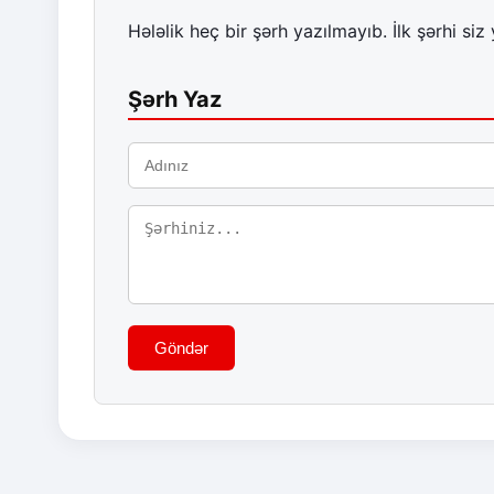
Hələlik heç bir şərh yazılmayıb. İlk şərhi siz 
Şərh Yaz
Göndər