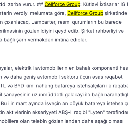
ddi zərbə vurur. ##
Cellforce Group
: Kütləvi İxtisarlar IG
rterin verdiyi məlumata görə,
Cellforce Group
şirkətində
 çıxarılacaq. Lamparter, rəsmi qurumların bu barədə
verilməsinin gözlənildiyini qeyd edib. Şirkət rəhbərliyi və
ə bağlı şərh verməkdən imtina ediblər.
lar, elektrikli avtomobillərin ən bahalı komponenti he
arı və daha geniş avtomobil sektoru üçün əsas rəqabət
ATL və BYD kimi nəhəng batareya istehsalçıları ilə rəqab
il sənayesinin uzunmüddətli gələcəyi ilə bağlı narahatlıq
 Bu ilin mart ayında İsveçin ən böyük batareya istehsalçı
in aktivlərinin əksəriyyəti ABŞ-lı rəqibi "Lyten" tərəfind
omobillərə olan tələbin gözləniləndən daha aşağı olması