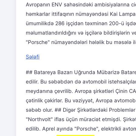
Avropanın ENV sahəsindəki ambisiyalarına ci
həmkarlar ittifaqının nümayəndəsi Kai Lampa
ümumilikdə 286 işçidən təxminən 200-ü işdən
məlumatlandırıldığını və işçilərə bildirişlərin 
"Porsche" nümayəndələri hələlik bu məsələ il
Sələfi
## Batareya Bazarı Uğrunda Mübarizə Batareya
edilir. Bu səbəbdən də avtomobil istehsalçıl
meydanına çevrilib. Avropa şirkətləri Çinin C
çətinlik çəkirlər. Bu vəziyyət, Avropa avtomob
səbəb olur. ## Digər Şirkətlərdəki Problemlər
"Northvolt" iflas üçün müraciət etmişdi. Şirkət
edilib. Aprel ayında "Porsche", elektrikli avt