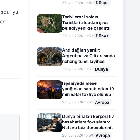
Dünya
26.İyul.2026 10:52
şdi. İyul
Tarixi ərazi yalanı:
nes
Turistləri aldadan şəxs
bələdiyyəni də çaşdırdı
Dünya
26.İyul.2026 10:52
And dağları yarılır:
Argentina və Çili arasında
nəhəng tunel layihəsi
Dünya
26.İyul.2026 10:51
İspaniyada meşə
yanğınları səbəbindən 19
min nəfər təxliyə olunub
Avropa
26.İyul.2026 10:51
Dünya birjaları korporativ
hesabatlara fokuslanıb:
Neft və faiz dərəcələrinin
təsiri altında cari vəziyyət
Avropa
26.İyul.2026 10:50