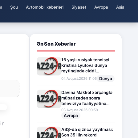
m
Şou
Avtomobil xəbərləri
Siyasət
Avropa
Asia
Ən Son Xəbərlər
16 yaşlı rusiyalı tennisçi
Kristina Lyutova dünya
reytinqində ciddi
irəliləyişə imza atdı
Dünya
04.Avqust.2026 11:06
Davina Makkol xərçənglə
mübarizədən sonra
televiziya fəaliyyətinə
fasilə verir
03.Avqust.2026 00:59
Avropa
in
ABŞ-da qızılca yayılması:
Son 35 ilin rekord