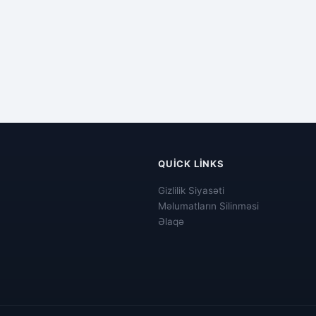
QUICK LINKS
Gizlilik Siyasəti
Məlumatların Silinməsi
Əlaqə