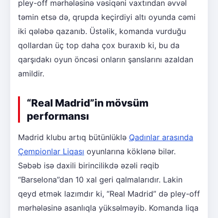
pley-off mərhələsinə vəsiqəni vaxtından əvvəl
təmin etsə də, qrupda keçirdiyi altı oyunda cəmi
iki qələbə qazanıb. Üstəlik, komanda vurduğu
qollardan üç top daha çox buraxıb ki, bu da
qarşıdakı oyun öncəsi onların şanslarını azaldan
amildir.
“Real Madrid”in mövsüm
performansı
Madrid klubu artıq bütünlüklə
Qadınlar arasında
Çempionlar Liqası
oyunlarına köklənə bilər.
Səbəb isə daxili birincilikdə əzəli rəqib
“Barselona”dan 10 xal geri qalmalarıdır. Lakin
qeyd etmək lazımdır ki, “Real Madrid” də pley-off
mərhələsinə asanlıqla yüksəlməyib. Komanda liqa