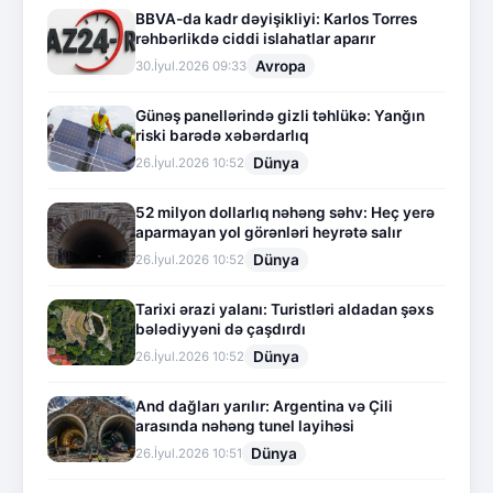
BBVA-da kadr dəyişikliyi: Karlos Torres
rəhbərlikdə ciddi islahatlar aparır
Avropa
30.İyul.2026 09:33
Günəş panellərində gizli təhlükə: Yanğın
riski barədə xəbərdarlıq
Dünya
26.İyul.2026 10:52
52 milyon dollarlıq nəhəng səhv: Heç yerə
aparmayan yol görənləri heyrətə salır
Dünya
26.İyul.2026 10:52
Tarixi ərazi yalanı: Turistləri aldadan şəxs
bələdiyyəni də çaşdırdı
Dünya
26.İyul.2026 10:52
And dağları yarılır: Argentina və Çili
arasında nəhəng tunel layihəsi
Dünya
26.İyul.2026 10:51