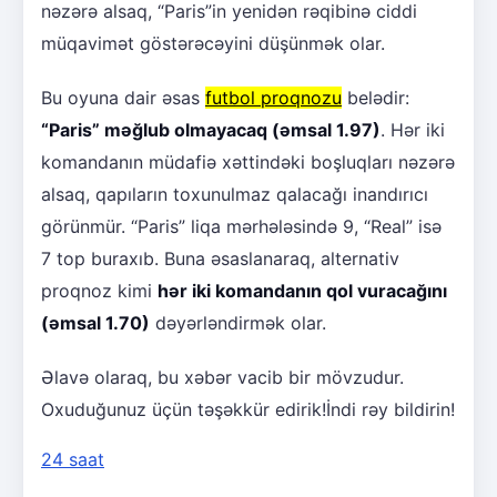
nəzərə alsaq, “Paris”in yenidən rəqibinə ciddi
müqavimət göstərəcəyini düşünmək olar.
Bu oyuna dair əsas
futbol proqnozu
belədir:
“Paris” məğlub olmayacaq (əmsal 1.97)
. Hər iki
komandanın müdafiə xəttindəki boşluqları nəzərə
alsaq, qapıların toxunulmaz qalacağı inandırıcı
görünmür. “Paris” liqa mərhələsində 9, “Real” isə
7 top buraxıb. Buna əsaslanaraq, alternativ
proqnoz kimi
hər iki komandanın qol vuracağını
(əmsal 1.70)
dəyərləndirmək olar.
Əlavə olaraq, bu xəbər vacib bir mövzudur.
Oxuduğunuz üçün təşəkkür edirik!İndi rəy bildirin!
24 saat