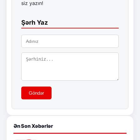
siz yazın!
Şərh Yaz
Göndər
Ən Son Xəbərlər