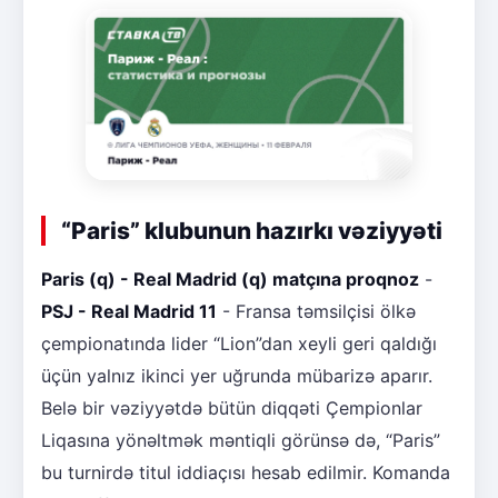
“Paris” klubunun hazırkı vəziyyəti
Paris (q) - Real Madrid (q) matçına proqnoz
-
PSJ - Real Madrid 11
- Fransa təmsilçisi ölkə
çempionatında lider “Lion”dan xeyli geri qaldığı
üçün yalnız ikinci yer uğrunda mübarizə aparır.
Belə bir vəziyyətdə bütün diqqəti Çempionlar
Liqasına yönəltmək məntiqli görünsə də, “Paris”
bu turnirdə titul iddiaçısı hesab edilmir. Komanda