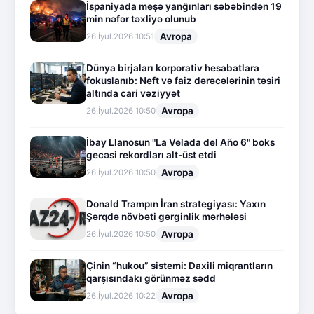
İspaniyada meşə yanğınları səbəbindən 19
min nəfər təxliyə olunub
Avropa
26.İyul.2026 10:51
Dünya birjaları korporativ hesabatlara
fokuslanıb: Neft və faiz dərəcələrinin təsiri
altında cari vəziyyət
Avropa
26.İyul.2026 10:50
İbay Llanosun "La Velada del Año 6" boks
gecəsi rekordları alt-üst etdi
Avropa
26.İyul.2026 10:50
Donald Trampın İran strategiyası: Yaxın
Şərqdə növbəti gərginlik mərhələsi
Avropa
26.İyul.2026 10:50
Çinin “hukou” sistemi: Daxili miqrantların
qarşısındakı görünməz sədd
Avropa
26.İyul.2026 10:22