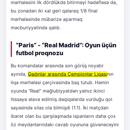
mərhələsini ilk dördlükdə bitirməyi hədəfləsə də,
bu zonadan iki xal geri qalaraq 1/8 final
mərhələsində mübarizə aparmaq
məcburiyyətində qalıb.
“Paris” - “Real Madrid”: Oyun üçün
futbol proqnozu
Bu komandalar arasında son görüş noyabr
ayında,
Qadınlar arasında Çempionlar Liqası
nın
liqa mərhələsi çərçivəsində baş tutub. Həmin
oyunda “Real” məğlubiyyətdən yalnız ikinci
hissəyə əlavə edilmiş dəqiqələrdə vurduğu qol
sayəsində xilas ola bilmişdi (1:1). İki matçdan
ibarət olan bu qarşılaşmada ispanların daha çox
öz meydanlarındakı cavab oyununa güvənəcəyini