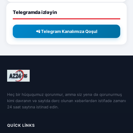
Telegramda izləyin
📲 Telegram Kanalımıza Qoşul
Heç bir hüququmuz qorunmur, amma siz yenə də qorunurmuş
kimi davranın və saytda dərc olunan xəbərlərdən istifadə zamanı
24 saat saytına istinad edin.
QUICK LINKS