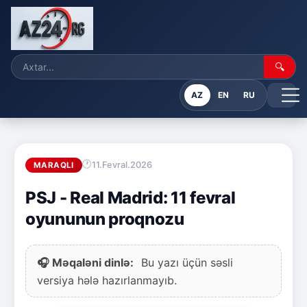
🔍
AZ
EN
RU
11.Fevral.2026
MARAQLI
PSJ - Real Madrid: 11 fevral
oyununun proqnozu
🎧 Məqaləni dinlə:
Bu yazı üçün səsli
versiya hələ hazırlanmayıb.