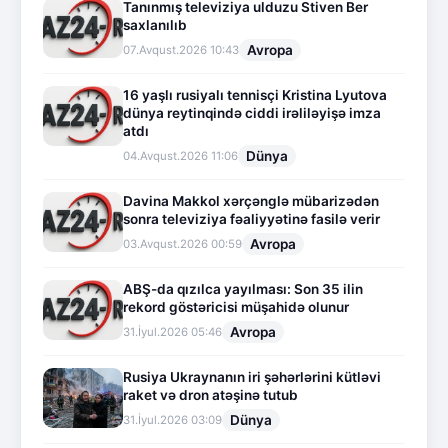
Tanınmış televiziya ulduzu Stiven Ber
saxlanılıb
Avropa
07.Avqust.2026 10:43
16 yaşlı rusiyalı tennisçi Kristina Lyutova
dünya reytinqində ciddi irəliləyişə imza
atdı
Dünya
04.Avqust.2026 11:06
Davina Makkol xərçənglə mübarizədən
sonra televiziya fəaliyyətinə fasilə verir
Avropa
03.Avqust.2026 00:59
ABŞ-da qızılca yayılması: Son 35 ilin
rekord göstəricisi müşahidə olunur
Avropa
31.İyul.2026 05:46
Rusiya Ukraynanın iri şəhərlərini kütləvi
raket və dron atəşinə tutub
Dünya
31.İyul.2026 03:09