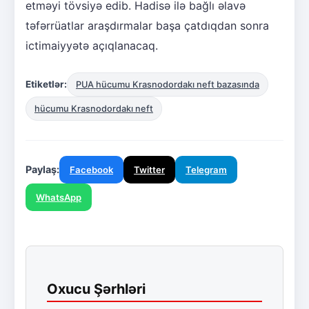
etməyi tövsiyə edib. Hadisə ilə bağlı əlavə
təfərrüatlar araşdırmalar başa çatdıqdan sonra
ictimaiyyətə açıqlanacaq.
Etiketlər:
PUA hücumu Krasnodordakı neft bazasında
hücumu Krasnodordakı neft
Paylaş:
Facebook
Twitter
Telegram
WhatsApp
Oxucu Şərhləri