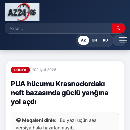
🔍
AZ
EN
RU
02.İyul.2026
DÜNYA
PUA hücumu Krasnodordakı
neft bazasında güclü yanğına
yol açdı
🎧 Məqaləni dinlə:
Bu yazı üçün səsli
versiya hələ hazırlanmayıb.