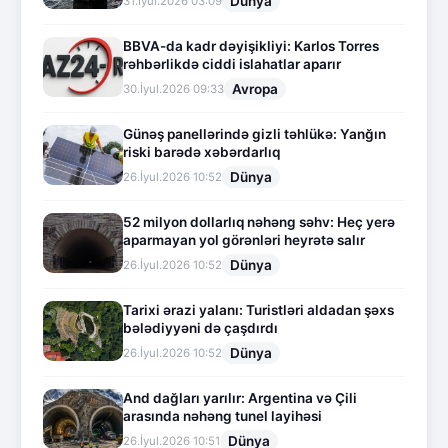
Dünya
31.İyul.2026 03:09
BBVA-da kadr dəyişikliyi: Karlos Torres
rəhbərlikdə ciddi islahatlar aparır
Avropa
30.İyul.2026 09:33
Günəş panellərində gizli təhlükə: Yanğın
riski barədə xəbərdarlıq
Dünya
26.İyul.2026 10:52
52 milyon dollarlıq nəhəng səhv: Heç yerə
aparmayan yol görənləri heyrətə salır
Dünya
26.İyul.2026 10:52
Tarixi ərazi yalanı: Turistləri aldadan şəxs
bələdiyyəni də çaşdırdı
Dünya
26.İyul.2026 10:52
And dağları yarılır: Argentina və Çili
arasında nəhəng tunel layihəsi
Dünya
26.İyul.2026 10:51