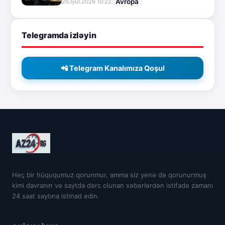
Avropa
26.İyul.2026 10:22
Telegramda izləyin
📲 Telegram Kanalımıza Qoşul
Heç bir hüququmuz qorunmur, amma siz yenə də qorunurmuş
kimi davranın və saytda dərc olunan xəbərlərdən istifadə zamanı
24 saat saytına istinad edin.