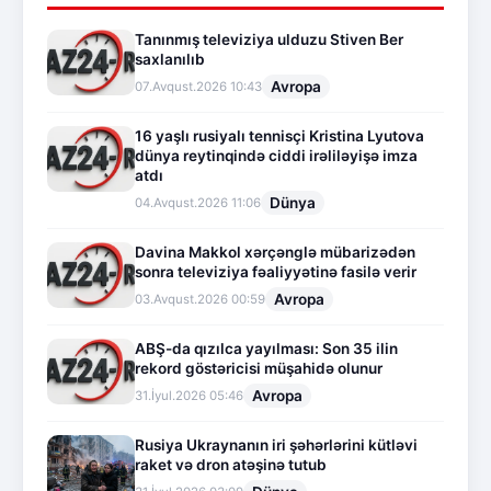
Tanınmış televiziya ulduzu Stiven Ber
saxlanılıb
Avropa
07.Avqust.2026 10:43
16 yaşlı rusiyalı tennisçi Kristina Lyutova
dünya reytinqində ciddi irəliləyişə imza
atdı
Dünya
04.Avqust.2026 11:06
Davina Makkol xərçənglə mübarizədən
sonra televiziya fəaliyyətinə fasilə verir
Avropa
03.Avqust.2026 00:59
ABŞ-da qızılca yayılması: Son 35 ilin
rekord göstəricisi müşahidə olunur
Avropa
31.İyul.2026 05:46
Rusiya Ukraynanın iri şəhərlərini kütləvi
raket və dron atəşinə tutub