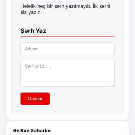
Hələlik heç bir şərh yazılmayıb. İlk şərhi
siz yazın!
Şərh Yaz
Göndər
Ən Son Xəbərlər