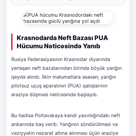
Krasnodarda Neft Bazası PUA
Hücumu Nəticəsində Yanıb
Rusiya Federasiyasının Krasnodar diyarında
yerləşən neft bazalarından birində böyük yanğın
qeydə alınıb. İlkin məlumatlara əsasən, yanğın
pilotsuz uçuş aparatının (PUA) qalıqlarının
əraziyə düşməsi nəticəsində başlayıb.
Bu hadisə Poltavskaya kəndi yaxınlığındakı neft
anbarında baş verib. Yanğının söndürülməsi və
vəziyyətin nəzarət altına alınması üçün əraziyə