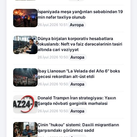
İspaniyada meşə yanğınları səbəbindən 19
min nəfər təxliyə olunub
Avropa
26.İyul.2026 10:51
Dünya birjaları korporativ hesabatlara
fokuslanıb: Neft və faiz dərəcələrinin təsiri
altında cari vəziyyət
Avropa
26.İyul.2026 10:50
İbay Llanosun "La Velada del Año 6" boks
gecəsi rekordları alt-üst etdi
Avropa
26.İyul.2026 10:50
Donald Trampın İran strategiyası: Yaxın
Şərqdə növbəti gərginlik mərhələsi
Avropa
26.İyul.2026 10:50
Çinin “hukou” sistemi: Daxili miqrantların
qarşısındakı görünməz sədd