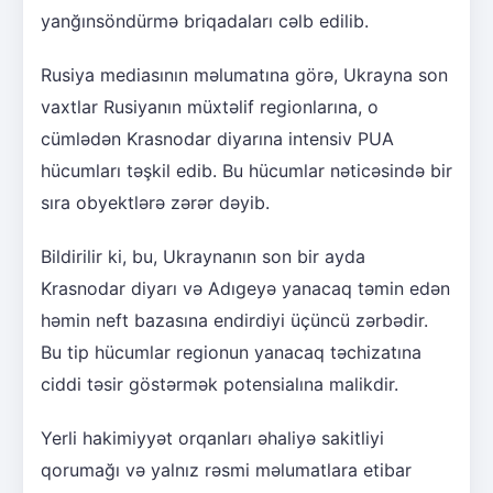
yanğınsöndürmə briqadaları cəlb edilib.
Rusiya mediasının məlumatına görə, Ukrayna son
vaxtlar Rusiyanın müxtəlif regionlarına, o
cümlədən Krasnodar diyarına intensiv PUA
hücumları təşkil edib. Bu hücumlar nəticəsində bir
sıra obyektlərə zərər dəyib.
Bildirilir ki, bu, Ukraynanın son bir ayda
Krasnodar diyarı və Adıgeyə yanacaq təmin edən
həmin neft bazasına endirdiyi üçüncü zərbədir.
Bu tip hücumlar regionun yanacaq təchizatına
ciddi təsir göstərmək potensialına malikdir.
Yerli hakimiyyət orqanları əhaliyə sakitliyi
qorumağı və yalnız rəsmi məlumatlara etibar