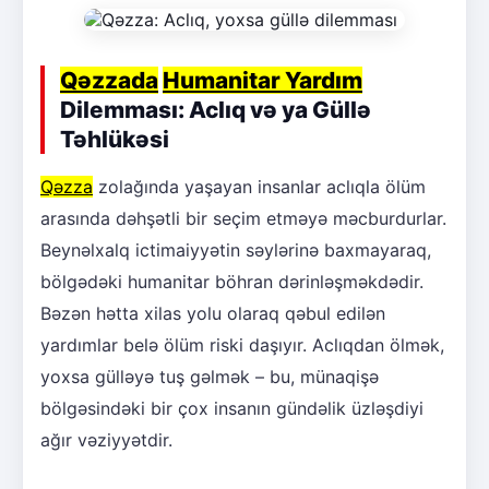
Qəzzada
Humanitar Yardım
Dilemması: Aclıq və ya Güllə
Təhlükəsi
Qəzza
zolağında yaşayan insanlar aclıqla ölüm
arasında dəhşətli bir seçim etməyə məcburdurlar.
Beynəlxalq ictimaiyyətin səylərinə baxmayaraq,
bölgədəki humanitar böhran dərinləşməkdədir.
Bəzən hətta xilas yolu olaraq qəbul edilən
yardımlar belə ölüm riski daşıyır. Aclıqdan ölmək,
yoxsa gülləyə tuş gəlmək – bu, münaqişə
bölgəsindəki bir çox insanın gündəlik üzləşdiyi
ağır vəziyyətdir.