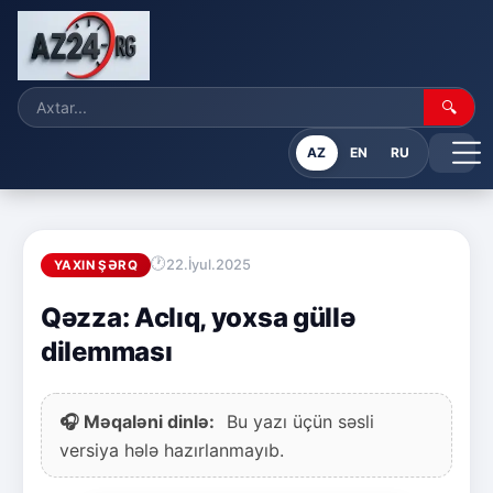
🔍
AZ
EN
RU
22.İyul.2025
YAXIN ŞƏRQ
Qəzza: Aclıq, yoxsa güllə
dilemması
🎧 Məqaləni dinlə:
Bu yazı üçün səsli
versiya hələ hazırlanmayıb.