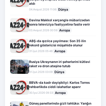
atdı
Dünya
04.Avqust.2026 11:06
Davina Makkol xərçənglə mübarizədən
sonra televiziya fəaliyyətinə fasilə verir
Avropa
03.Avqust.2026 00:59
ABŞ-da qızılca yayılması: Son 35 ilin
rekord göstəricisi müşahidə olunur
Avropa
31.İyul.2026 05:46
Rusiya Ukraynanın iri şəhərlərini kütləvi
raket və dron atəşinə tutub
Dünya
31.İyul.2026 03:09
BBVA-da kadr dəyişikliyi: Karlos Torres
rəhbərlikdə ciddi islahatlar aparır
Avropa
30.İyul.2026 09:33
Günəş panellərində gizli təhlükə: Yanğın