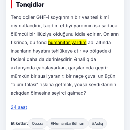
Tənqidlər
Tənqidçilər GHF-i soyqırımın bir vasitəsi kimi
qiymətləndirir, təqdim etdiyi yardımın isə sadəcə
ölümcül bir illüziya olduğunu iddia edirlər. Onların
fikrincə, bu fond
humanitar yardım
adı altında
insanların həyatını təhlükəyə atır və bölgədəki
faciəni daha da dərinləşdirir. Əhali qida
axtarışında çabalayarkən, qarşılarında qeyri-
mümkün bir sual yaranır: bir neçə çuval un üçün
"ölüm tələsi" riskinə getmək, yoxsa sevdiklərinin
aclıqdan ölməsinə seyirci qalmaq?
24 saat
Etiketlər:
Qəzza
#HumanitarBöhran
#Aclıq