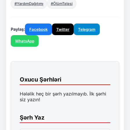
#YardımDağıtımı
#ÖlümTələsi
Paylaş:
Facebook
Twitter
Telegram
WhatsApp
Oxucu Şərhləri
Hələlik heç bir şərh yazılmayıb. İlk şərhi
siz yazın!
Şərh Yaz