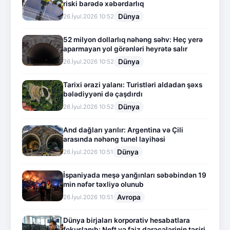
riski barədə xəbərdarlıq
Dünya
26.İyul.2026 10:52
52 milyon dollarlıq nəhəng səhv: Heç yerə
aparmayan yol görənləri heyrətə salır
Dünya
26.İyul.2026 10:52
Tarixi ərazi yalanı: Turistləri aldadan şəxs
bələdiyyəni də çaşdırdı
Dünya
26.İyul.2026 10:52
And dağları yarılır: Argentina və Çili
arasında nəhəng tunel layihəsi
Dünya
26.İyul.2026 10:51
İspaniyada meşə yanğınları səbəbindən 19
min nəfər təxliyə olunub
Avropa
26.İyul.2026 10:51
Dünya birjaları korporativ hesabatlara
fokuslanıb: Neft və faiz dərəcələrinin təsiri