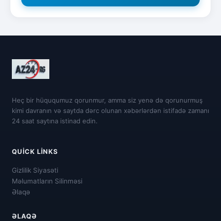
Heç bir hüququmuz qorunmur, amma siz yenə də qorunurmuş
kimi davranın və saytda dərc olunan xəbərlərdən istifadə zamanı
24 saat saytına istinad edin.
QUICK LINKS
Gizlilik Siyasəti
Məlumatların Silinməsi
Əlaqə
ƏLAQƏ