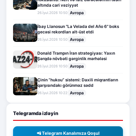
altında cari vəziyyət
Avropa
26.İyul.2026 10:50
İbay Llanosun "La Velada del Año 6" boks
gecəsi rekordları alt-üst etdi
Avropa
26.İyul.2026 10:50
Donald Trampın İran strategiyası: Yaxın
Şərqdə növbəti gərginlik mərhələsi
Avropa
26.İyul.2026 10:50
Çinin “hukou” sistemi: Daxili miqrantların
qarşısındakı görünməz sədd
Avropa
26.İyul.2026 10:22
Telegramda izləyin
📲 Telegram Kanalımıza Qoşul