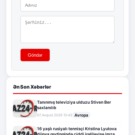
Göndər
Ən Son Xəbərlər
Tanınmış televiziya ulduzu Stiven Ber
saxlanılıb
Avropa
07.Avqust.2026 10:43
16 yaşlı rusiyalı tennisçi Kristina Lyutova
dünya reytinqində ciddi irəliləyişə imza