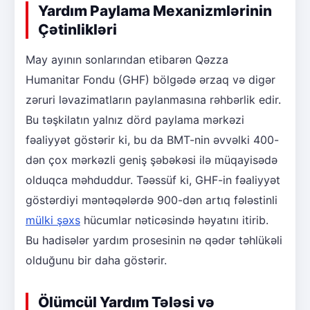
Yardım Paylama Mexanizmlərinin
Çətinlikləri
May ayının sonlarından etibarən Qəzza
Humanitar Fondu (GHF) bölgədə ərzaq və digər
zəruri ləvazimatların paylanmasına rəhbərlik edir.
Bu təşkilatın yalnız dörd paylama mərkəzi
fəaliyyət göstərir ki, bu da BMT-nin əvvəlki 400-
dən çox mərkəzli geniş şəbəkəsi ilə müqayisədə
olduqca məhduddur. Təəssüf ki, GHF-in fəaliyyət
göstərdiyi məntəqələrdə 900-dən artıq fələstinli
mülki şəxs
hücumlar nəticəsində həyatını itirib.
Bu hadisələr yardım prosesinin nə qədər təhlükəli
olduğunu bir daha göstərir.
Ölümcül Yardım Tələsi və