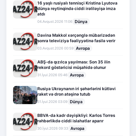
16 yaşlı rusiyalı tennisçi Kristina Lyutova
dünya reytinqində ciddi irəliləyişə imza
atdı
Dünya
04.Avqust.2026 11:06
Davina Makkol xərçənglə mübarizədən
sonra televiziya fəaliyyətinə fasilə verir
Avropa
03.Avqust.2026 00:59
ABŞ-da qızılca yayılması: Son 35 ilin
rekord göstəricisi müşahidə olunur
Avropa
31.İyul.2026 05:46
Rusiya Ukraynanın iri şəhərlərini kütləvi
raket və dron atəşinə tutub
Dünya
31.İyul.2026 03:09
BBVA-da kadr dəyişikliyi: Karlos Torres
rəhbərlikdə ciddi islahatlar aparır
Avropa
30.İyul.2026 09:33