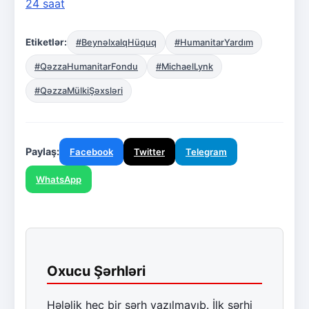
24 saat
Etiketlər:
#BeynəlxalqHüquq
#HumanitarYardım
#QəzzaHumanitarFondu
#MichaelLynk
#QəzzaMülkiŞəxsləri
Paylaş:
Facebook
Twitter
Telegram
WhatsApp
Oxucu Şərhləri
Hələlik heç bir şərh yazılmayıb. İlk şərhi