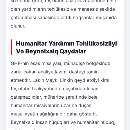
sözlərinə görə, təşkilatın əsas vəzifələrindən biri
olan yardımların təhlükəsiz və maneəsiz şəkildə
çatdırılması sahəsində ciddi nöqsanlar müşahidə
olunur.
Humanitar Yardımın Təhlükəsizliyi
Və Beynəlxalq Qaydalar
GHF-nin əsas missiyası, münaqişə bölgəsində
zərər çəkən əhaliyə lazımi dəstəyi təmin
etməkdir. Lakin Maykl Linkin qeyd etdiyi kimi,
təşkilatın fəaliyyətində müşahidə olunan
çatışmazlıqlar, müharibə şəraitində belə,
humanitar missiyaların üzərinə düşən
məsuliyyətin ağırlığını bir daha göstərir.
Beynəlxalq insan hüquqları və humanitar hüquq,