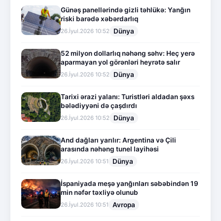
Günəş panellərində gizli təhlükə: Yanğın
riski barədə xəbərdarlıq
Dünya
26.İyul.2026 10:52
52 milyon dollarlıq nəhəng səhv: Heç yerə
aparmayan yol görənləri heyrətə salır
Dünya
26.İyul.2026 10:52
Tarixi ərazi yalanı: Turistləri aldadan şəxs
bələdiyyəni də çaşdırdı
Dünya
26.İyul.2026 10:52
And dağları yarılır: Argentina və Çili
arasında nəhəng tunel layihəsi
Dünya
26.İyul.2026 10:51
İspaniyada meşə yanğınları səbəbindən 19
min nəfər təxliyə olunub
Avropa
26.İyul.2026 10:51