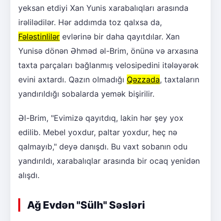
yeksan etdiyi Xan Yunis xarabalıqları arasında
irəlilədilər. Hər addımda toz qalxsa da,
Fələstinlilər
evlərinə bir daha qayıtdılar. Xan
Yunisə dönən Əhməd əl-Brim, önünə və arxasına
taxta parçaları bağlanmış velosipedini itələyərək
evini axtardı. Qazın olmadığı
Qəzzada
, taxtaların
yandırıldığı sobalarda yemək bişirilir.
Əl-Brim, "Evimizə qayıtdıq, lakin hər şey yox
edilib. Mebel yoxdur, paltar yoxdur, heç nə
qalmayıb," deyə danışdı. Bu vaxt sobanın odu
yandırıldı, xarabalıqlar arasında bir ocaq yenidən
alışdı.
Ağ Evdən "Sülh" Səsləri