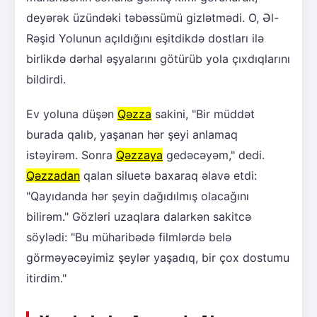
deyərək üzündəki təbəssümü gizlətmədi. O, Əl-
Rəşid Yolunun açıldığını eşitdikdə dostları ilə
birlikdə dərhal əşyalarını götürüb yola çıxdıqlarını
bildirdi.
Ev yoluna düşən
Qəzza
sakini, "Bir müddət
burada qalıb, yaşanan hər şeyi anlamaq
istəyirəm. Sonra
Qəzzaya
gedəcəyəm," dedi.
Qəzzadan
qalan siluetə baxaraq əlavə etdi:
"Qayıdanda hər şeyin dağıdılmış olacağını
bilirəm." Gözləri uzaqlara dalarkən sakitcə
söylədi: "Bu müharibədə filmlərdə belə
görməyəcəyimiz şeylər yaşadıq, bir çox dostumu
itirdim."