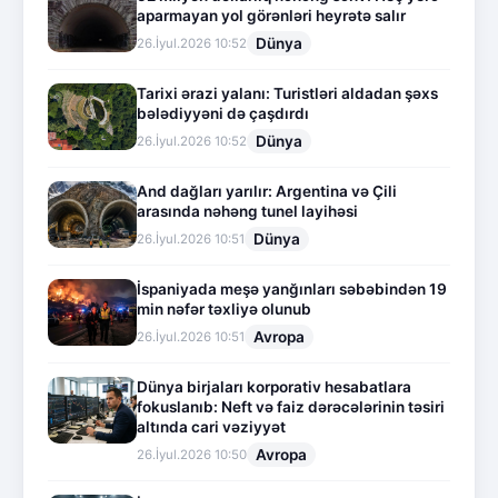
aparmayan yol görənləri heyrətə salır
Dünya
26.İyul.2026 10:52
Tarixi ərazi yalanı: Turistləri aldadan şəxs
bələdiyyəni də çaşdırdı
Dünya
26.İyul.2026 10:52
And dağları yarılır: Argentina və Çili
arasında nəhəng tunel layihəsi
Dünya
26.İyul.2026 10:51
İspaniyada meşə yanğınları səbəbindən 19
min nəfər təxliyə olunub
Avropa
26.İyul.2026 10:51
Dünya birjaları korporativ hesabatlara
fokuslanıb: Neft və faiz dərəcələrinin təsiri
altında cari vəziyyət
Avropa
26.İyul.2026 10:50