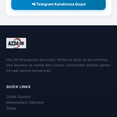
📲 Telegram Kanalımıza Qoşul
Heç bir hüququmuz qorunmur, amma siz yenə də qorunurmuş
kimi davranın və saytda dərc olunan xəbərlərdən istifadə zamanı
24 saat saytına istinad edin.
QUICK LINKS
Gizlilik Siyasəti
Məlumatların Silinməsi
Əlaqə