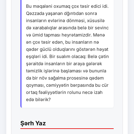
Bu məqaləni oxumaq çox təsir edici idi.
Qəzzada yaşanan dğıntıdan sonra
insanların evlərinə dönməsi, xüsusilə
də xarabalıqlar arasında belə bir sevinc
və ümid tapması heyrətamizdir. Mənə
ən çox təsir edən, bu insanların nə
qədər güclü olduqlarını göstərən həyat
eşqləri idi. Bir sualım olacaq: Belə çətin
şəraitdə insanların bir araya gələrək
təmizlik işlərinə başlaması və bununla
da bir növ sağalma prosesinə qədəm
qoyması, cəmiyyətin bərpasında bu cür
ortaq fəaliyyətlərin rolunu necə izah
edə bilərik?
Şərh Yaz