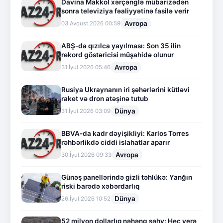
Davina Makkol xərçənglə mübarizədən
sonra televiziya fəaliyyətinə fasilə verir
Avropa
03.Avqust.2026 00:59
ABŞ-da qızılca yayılması: Son 35 ilin
rekord göstəricisi müşahidə olunur
Avropa
31.İyul.2026 05:46
Rusiya Ukraynanın iri şəhərlərini kütləvi
raket və dron atəşinə tutub
Dünya
31.İyul.2026 03:09
BBVA-da kadr dəyişikliyi: Karlos Torres
rəhbərlikdə ciddi islahatlar aparır
Avropa
30.İyul.2026 09:33
Günəş panellərində gizli təhlükə: Yanğın
riski barədə xəbərdarlıq
Dünya
26.İyul.2026 10:52
52 milyon dollarlıq nəhəng səhv: Heç yerə