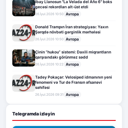
İbay Llanosun "La Velada del Año 6" boks
gecəsi rekordları alt-üst etdi
Avropa
26.İyul.2026 10:50
Donald Trampın İran strategiyası: Yaxın
Şərqdə növbəti gərginlik mərhələsi
Avropa
26.İyul.2026 10:50
Çinin “hukou” sistemi: Daxili miqrantların
qarşısındakı görünməz sədd
Avropa
26.İyul.2026 10:22
Tadey Pokaçar: Velosiped idmanının yeni
fenomeni və Tur de Fransın əfsanəvi
səhifəsi
Avropa
26.İyul.2026 09:31
Telegramda izləyin