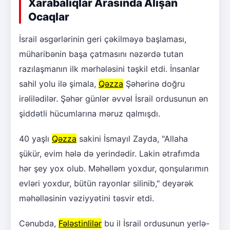
Xarabalıqlar Arasında Alışan
Ocaqlar
İsrail əsgərlərinin geri çəkilməyə başlaması,
müharibənin başa çatmasını nəzərdə tutan
razılaşmanın ilk mərhələsini təşkil etdi. İnsanlar
sahil yolu ilə şimala,
Qəzza
Şəhərinə doğru
irəlilədilər. Şəhər günlər əvvəl İsrail ordusunun ən
şiddətli hücumlarına məruz qalmışdı.
40 yaşlı
Qəzza
sakini İsmayıl Zayda, "Allaha
şükür, evim hələ də yerindədir. Lakin ətrafımda
hər şey yox olub. Məhəlləm yoxdur, qonşularımın
evləri yoxdur, bütün rayonlar silinib," deyərək
məhəlləsinin vəziyyətini təsvir etdi.
Cənubda,
Fələstinlilər
bu il İsrail ordusunun yerlə-