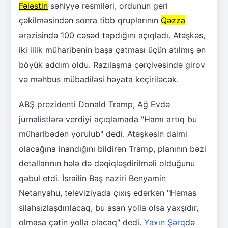
Fələstin
səhiyyə rəsmiləri, ordunun geri
çəkilməsindən sonra tibb qruplarının
Qəzza
ərazisində 100 cəsəd tapdığını açıqladı. Atəşkəs,
iki illik müharibənin başa çatması üçün atılmış ən
böyük addım oldu. Razılaşma çərçivəsində girov
və məhbus mübadiləsi həyata keçiriləcək.
ABŞ prezidenti Donald Tramp, Ağ Evdə
jurnalistlərə verdiyi açıqlamada "Hamı artıq bu
müharibədən yorulub" dedi. Atəşkəsin daimi
olacağına inandığını bildirən Tramp, planının bəzi
detallarının hələ də dəqiqləşdirilməli olduğunu
qəbul etdi. İsrailin Baş naziri Benyamin
Netanyahu, televiziyada çıxış edərkən "Həmas
silahsızlaşdırılacaq, bu asan yolla olsa yaxşıdır,
olmasa çətin yolla olacaq" dedi.
Yaxın Şərq
də