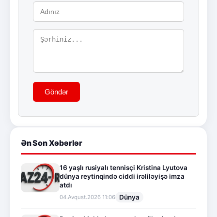
Göndər
Ən Son Xəbərlər
16 yaşlı rusiyalı tennisçi Kristina Lyutova
dünya reytinqində ciddi irəliləyişə imza
atdı
Dünya
04.Avqust.2026 11:06