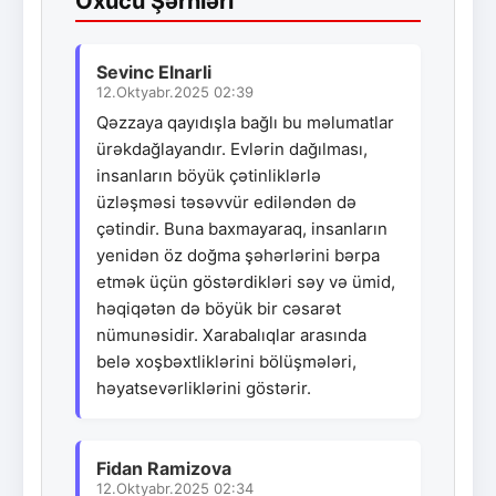
Oxucu Şərhləri
Sevinc Elnarli
12.Oktyabr.2025 02:39
Qəzzaya qayıdışla bağlı bu məlumatlar
ürəkdağlayandır. Evlərin dağılması,
insanların böyük çətinliklərlə
üzləşməsi təsəvvür ediləndən də
çətindir. Buna baxmayaraq, insanların
yenidən öz doğma şəhərlərini bərpa
etmək üçün göstərdikləri səy və ümid,
həqiqətən də böyük bir cəsarət
nümunəsidir. Xarabalıqlar arasında
belə xoşbəxtliklərini bölüşmələri,
həyatsevərliklərini göstərir.
Fidan Ramizova
12.Oktyabr.2025 02:34