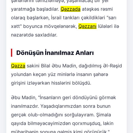
şəhərlərini təmizləməyə, yaşanılacaq bir yer
yaratmağa başladılar.
Qəzzada
atəşkəs rəsmi
olaraq başlarkən, İsrail tankları çəkildikləri "sarı
xətt" boyunca mövqelənərək,
Qəzzanı
lülələri ilə
nəzarətdə saxladılar.
Dönüşün İnanılmaz Anları
Qəzza
sakini Bilal Əbu Madin, dağıdılmış Əl-Rəşid
yolundan keçən yüz minlərlə insanın şəhərə
girişini izləyərkən hisslərini bölüşdü.
Əbu Madin, "İnsanların geri döndüyünü görmək
inanılmazdır. Yaşadıqlarımızdan sonra bunun
gerçək olub-olmadığını sorğulayıram. Şimala
qayıda bilməyəcəyimizdən qorxmuşduq, lakin
müharibənin sonuna gəlmiş kimi görünürük,"