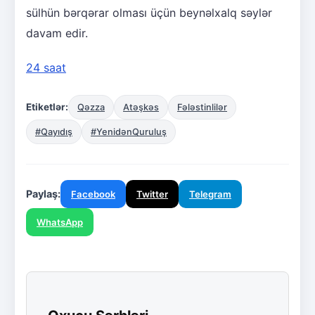
sülhün bərqərar olması üçün beynəlxalq səylər
davam edir.
24 saat
Etiketlər:
Qəzza
Atəşkəs
Fələstinlilər
#Qayıdış
#YenidənQuruluş
Paylaş:
Facebook
Twitter
Telegram
WhatsApp