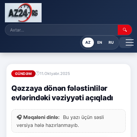
🔍
AZ
EN
RU
11.Oktyabr.2025
GÜNDƏM
Qəzzaya dönən fələstinlilər
evlərindəki vəziyyəti açıqladı
🎧 Məqaləni dinlə:
Bu yazı üçün səsli
versiya hələ hazırlanmayıb.