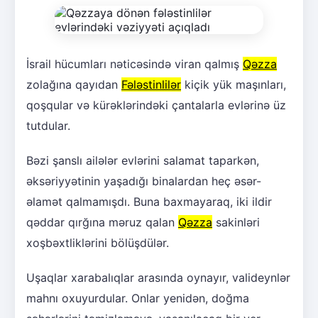
İsrail hücumları nəticəsində viran qalmış
Qəzza
zolağına qayıdan
Fələstinlilər
kiçik yük maşınları,
qoşqular və kürəklərindəki çantalarla evlərinə üz
tutdular.
Bəzi şanslı ailələr evlərini salamat taparkən,
əksəriyyətinin yaşadığı binalardan heç əsər-
əlamət qalmamışdı. Buna baxmayaraq, iki ildir
qəddar qırğına məruz qalan
Qəzza
sakinləri
xoşbəxtliklərini bölüşdülər.
Uşaqlar xarabalıqlar arasında oynayır, valideynlər
mahnı oxuyurdular. Onlar yenidən, doğma