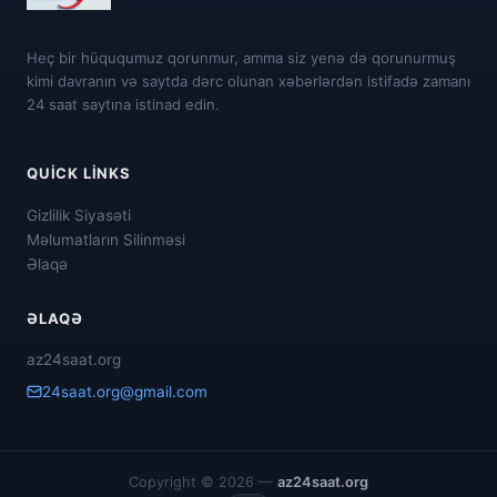
Heç bir hüququmuz qorunmur, amma siz yenə də qorunurmuş
kimi davranın və saytda dərc olunan xəbərlərdən istifadə zamanı
24 saat saytına istinad edin.
QUICK LINKS
Gizlilik Siyasəti
Məlumatların Silinməsi
Əlaqə
ƏLAQƏ
az24saat.org
24saat.org@gmail.com
Copyright © 2026 —
az24saat.org