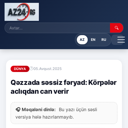
🔍
AZ
EN
RU
05.Avqust.2025
DÜNYA
Qəzzada səssiz fəryad: Körpələr
aclıqdan can verir
🎧 Məqaləni dinlə:
Bu yazı üçün səsli
versiya hələ hazırlanmayıb.