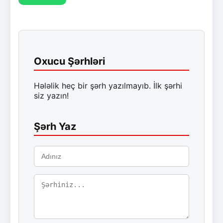
Oxucu Şərhləri
Hələlik heç bir şərh yazılmayıb. İlk şərhi
siz yazın!
Şərh Yaz