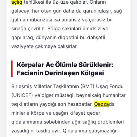
açlıq
təhlükəsi ilə üz-üzə qalıblar. Onların
gələcəyi hər ötən gün daha da qaranlıqlaşır, sağ
qalma mübarizəsi isə amansız və çarəsiz bir
sınağa çevrilib. Bölgə sakinləri ümidsizliyə
qapılaraq, dünyanın diqqətini bu dəhşətli
vəziyyətə çəkməyə çalışırlar.
Körpələr Ac Ölümlə Sürüklənir:
Faciənin Dərinləşən Kölgəsi
Birləşmiş Millətlər Təşkilatının (BMT) Uşaq Fondu
(UNICEF) və digər müstəqil beynəlxalq humanitar
təşkilatların yaydığı son hesabatlar,
Qəzza
da
minlərlə körpə və uşağın kifayət qədər
qidalanmama səbəbindən ağır sağlıq problemləri
yaşadığını təsdiqləyir. Qidalanma çatışmazlığı