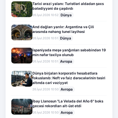
Tarixi ərazi yalanı: Turistləri aldadan şəxs
bələdiyyəni də çaşdırdı
Dünya
26.İyul.2026 10:52
And dağları yarılır: Argentina və Çili
arasında nəhəng tunel layihəsi
Dünya
26.İyul.2026 10:51
İspaniyada meşə yanğınları səbəbindən 19
min nəfər təxliyə olunub
Avropa
26.İyul.2026 10:51
Dünya birjaları korporativ hesabatlara
fokuslanıb: Neft və faiz dərəcələrinin təsiri
altında cari vəziyyət
Avropa
26.İyul.2026 10:50
İbay Llanosun "La Velada del Año 6" boks
gecəsi rekordları alt-üst etdi
Avropa
26.İyul.2026 10:50