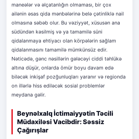
maneələr və əlçatanlığın olmaması, bir çox
ailənin əsas qida mənbələrinə belə çətinliklə nail
olmasına səbəb olur. Bu vəziyyət, xüsusən ana
südündən kəsilmiş və ya tamamilə süni
qidalanmaya ehtiyacı olan körpələrin sağlam
qidalanmasını tamamilə mümkünsüz edir.
Nəticədə, gənc nəsillərin gələcəyi ciddi təhlükə
altına düşür, onlarda ömür boyu davam edə
biləcək inkişaf pozğunluqları yaranır və regionda
on illərlə hiss ediləcək sosial problemlər
meydana gəlir.
Beynəlxalq İctimaiyyətin Təcili
Müdaxiləsi Vacibdir: Səssiz
Çağırışlar