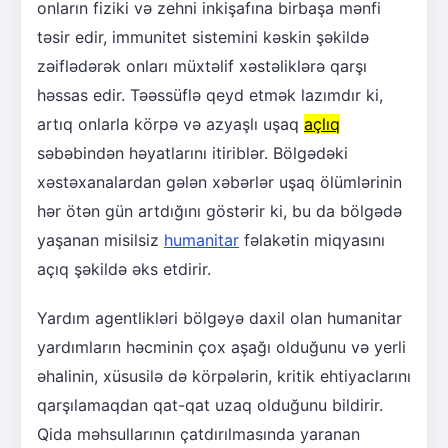
onların fiziki və zehni inkişafına birbaşa mənfi
təsir edir, immunitet sistemini kəskin şəkildə
zəiflədərək onları müxtəlif xəstəliklərə qarşı
həssas edir. Təəssüflə qeyd etmək lazımdır ki,
artıq onlarla körpə və azyaşlı uşaq
açlıq
səbəbindən həyatlarını itiriblər. Bölgədəki
xəstəxanalardan gələn xəbərlər uşaq ölümlərinin
hər ötən gün artdığını göstərir ki, bu da bölgədə
yaşanan misilsiz
humanitar
fəlakətin miqyasını
açıq şəkildə əks etdirir.
Yardım agentlikləri bölgəyə daxil olan humanitar
yardımların həcminin çox aşağı olduğunu və yerli
əhalinin, xüsusilə də körpələrin, kritik ehtiyaclarını
qarşılamaqdan qat-qat uzaq olduğunu bildirir.
Qida məhsullarının çatdırılmasında yaranan