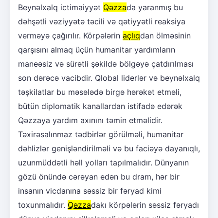
Beynəlxalq ictimaiyyət
Qəzza
da yaranmış bu
dəhşətli vəziyyətə təcili və qətiyyətli reaksiya
verməyə çağırılır. Körpələrin
açlıq
dan ölməsinin
qarşısını almaq üçün humanitar yardımların
maneəsiz və sürətli şəkildə bölgəyə çatdırılması
son dərəcə vacibdir. Qlobal liderlər və beynəlxalq
təşkilatlar bu məsələdə birgə hərəkət etməli,
bütün diplomatik kanallardan istifadə edərək
Qəzzaya yardım axınını təmin etməlidir.
Təxirəsalınmaz tədbirlər görülməli, humanitar
dəhlizlər genişləndirilməli və bu faciəyə dayanıqlı,
uzunmüddətli həll yolları tapılmalıdır. Dünyanın
gözü önündə cərəyan edən bu dram, hər bir
insanın vicdanına səssiz bir fəryad kimi
toxunmalıdır.
Qəzza
dakı körpələrin səssiz fəryadı