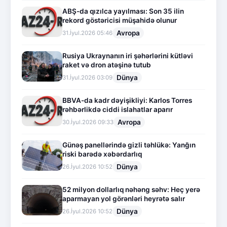
ABŞ-da qızılca yayılması: Son 35 ilin
rekord göstəricisi müşahidə olunur
Avropa
31.İyul.2026 05:46
Rusiya Ukraynanın iri şəhərlərini kütləvi
raket və dron atəşinə tutub
Dünya
31.İyul.2026 03:09
BBVA-da kadr dəyişikliyi: Karlos Torres
rəhbərlikdə ciddi islahatlar aparır
Avropa
30.İyul.2026 09:33
Günəş panellərində gizli təhlükə: Yanğın
riski barədə xəbərdarlıq
Dünya
26.İyul.2026 10:52
52 milyon dollarlıq nəhəng səhv: Heç yerə
aparmayan yol görənləri heyrətə salır
Dünya
26.İyul.2026 10:52