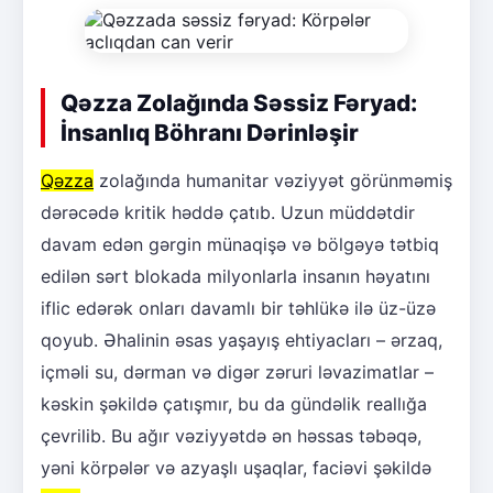
Qəzza Zolağında Səssiz Fəryad:
İnsanlıq Böhranı Dərinləşir
Qəzza
zolağında humanitar vəziyyət görünməmiş
dərəcədə kritik həddə çatıb. Uzun müddətdir
davam edən gərgin münaqişə və bölgəyə tətbiq
edilən sərt blokada milyonlarla insanın həyatını
iflic edərək onları davamlı bir təhlükə ilə üz-üzə
qoyub. Əhalinin əsas yaşayış ehtiyacları – ərzaq,
içməli su, dərman və digər zəruri ləvazimatlar –
kəskin şəkildə çatışmır, bu da gündəlik reallığa
çevrilib. Bu ağır vəziyyətdə ən həssas təbəqə,
yəni körpələr və azyaşlı uşaqlar, faciəvi şəkildə