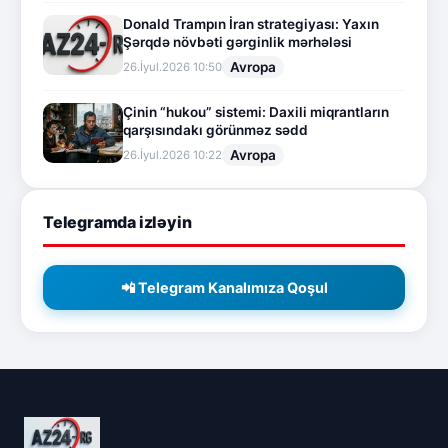
Donald Trampın İran strategiyası: Yaxın
Şərqdə növbəti gərginlik mərhələsi
Avropa
26.İyul.2026 10:50
Çinin “hukou” sistemi: Daxili miqrantların
qarşısındakı görünməz sədd
Avropa
26.İyul.2026 10:22
Telegramda izləyin
📲 Telegram Kanalımıza Qoşul