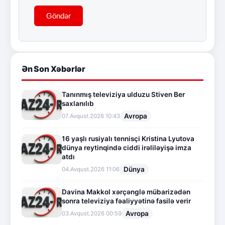
Göndər
Ən Son Xəbərlər
Tanınmış televiziya ulduzu Stiven Ber
saxlanılıb
Avropa
07.Avqust.2026 10:43
16 yaşlı rusiyalı tennisçi Kristina Lyutova
dünya reytinqində ciddi irəliləyişə imza
atdı
Dünya
04.Avqust.2026 11:06
Davina Makkol xərçənglə mübarizədən
sonra televiziya fəaliyyətinə fasilə verir
Avropa
03.Avqust.2026 00:59