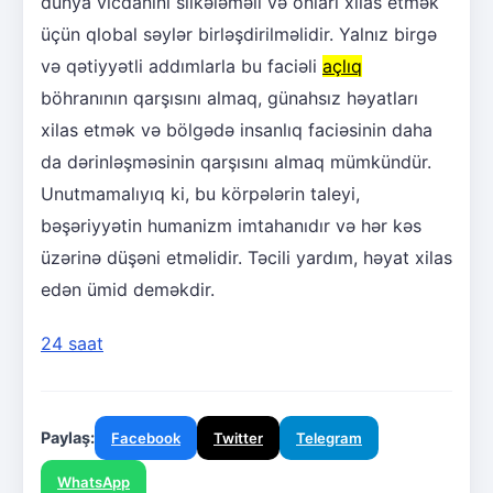
dünya vicdanını silkələməli və onları xilas etmək
üçün qlobal səylər birləşdirilməlidir. Yalnız birgə
və qətiyyətli addımlarla bu faciəli
açlıq
böhranının qarşısını almaq, günahsız həyatları
xilas etmək və bölgədə insanlıq faciəsinin daha
da dərinləşməsinin qarşısını almaq mümkündür.
Unutmamalıyıq ki, bu körpələrin taleyi,
bəşəriyyətin humanizm imtahanıdır və hər kəs
üzərinə düşəni etməlidir. Təcili yardım, həyat xilas
edən ümid deməkdir.
24 saat
Paylaş:
Facebook
Twitter
Telegram
WhatsApp