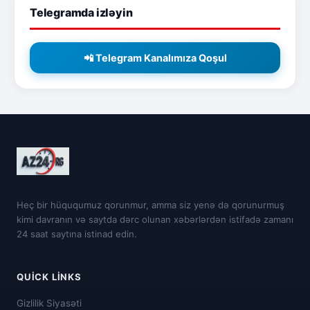
Telegramda izləyin
📲 Telegram Kanalımıza Qoşul
Heç bir hüququmuz qorunmur, amma siz yenə də qorunurmuş
kimi davranın və saytda dərc olunan xəbərlərdən istifadə zamanı
24 saat saytına istinad edin.
QUICK LINKS
Gizlilik Siyasəti