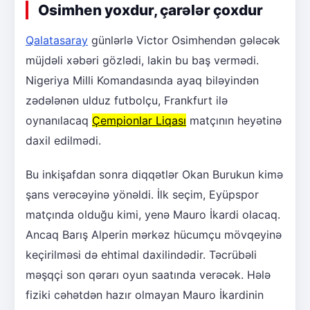
Osimhen yoxdur, çarələr çoxdur
Qalatasaray
günlərlə Victor Osimhendən gələcək
müjdəli xəbəri gözlədi, lakin bu baş vermədi.
Nigeriya Milli Komandasında ayaq biləyindən
zədələnən ulduz futbolçu, Frankfurt ilə
oynanılacaq
Çempionlar Liqası
matçının heyətinə
daxil edilmədi.
Bu inkişafdan sonra diqqətlər Okan Burukun kimə
şans verəcəyinə yönəldi. İlk seçim, Eyüpspor
matçında olduğu kimi, yenə Mauro İkardi olacaq.
Ancaq Barış Alperin mərkəz hücumçu mövqeyinə
keçirilməsi də ehtimal daxilindədir. Təcrübəli
məşqçi son qərarı oyun saatında verəcək. Hələ
fiziki cəhətdən hazır olmayan Mauro İkardinin