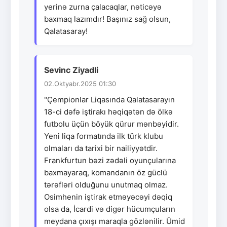
yerinə zurna çalacaqlar, nəticəyə
baxmaq lazımdır! Başınız sağ olsun,
Qalatasaray!
Sevinc Ziyadli
02.Oktyabr.2025 01:30
"Çempionlar Liqasında Qalatasarayın
18-ci dəfə iştirakı həqiqətən də ölkə
futbolu üçün böyük qürur mənbəyidir.
Yeni liqa formatında ilk türk klubu
olmaları da tarixi bir nailiyyətdir.
Frankfurtun bəzi zədəli oyunçularına
baxmayaraq, komandanın öz güclü
tərəfləri olduğunu unutmaq olmaz.
Osimhenin iştirak etməyəcəyi dəqiq
olsa da, İcardi və digər hücumçuların
meydana çıxışı maraqla gözlənilir. Ümid