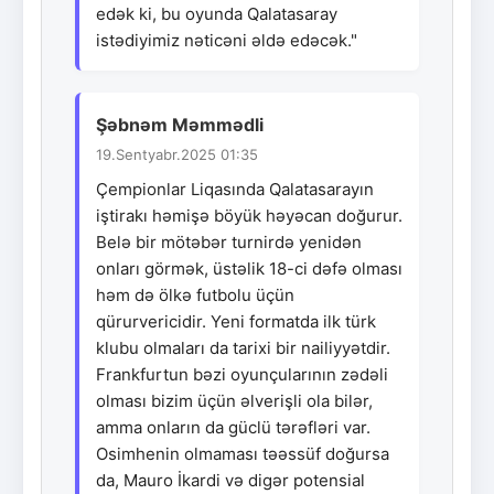
edək ki, bu oyunda Qalatasaray
istədiyimiz nəticəni əldə edəcək."
Şəbnəm Məmmədli
19.Sentyabr.2025 01:35
Çempionlar Liqasında Qalatasarayın
iştirakı həmişə böyük həyəcan doğurur.
Belə bir mötəbər turnirdə yenidən
onları görmək, üstəlik 18-ci dəfə olması
həm də ölkə futbolu üçün
qürurvericidir. Yeni formatda ilk türk
klubu olmaları da tarixi bir nailiyyətdir.
Frankfurtun bəzi oyunçularının zədəli
olması bizim üçün əlverişli ola bilər,
amma onların da güclü tərəfləri var.
Osimhenin olmaması təəssüf doğursa
da, Mauro İkardi və digər potensial