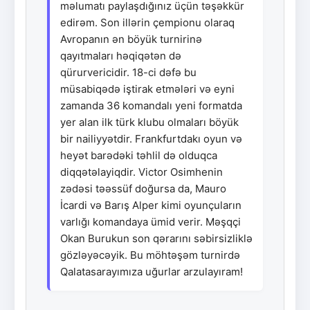
məlumatı paylaşdığınız üçün təşəkkür
edirəm. Son illərin çempionu olaraq
Avropanın ən böyük turnirinə
qayıtmaları həqiqətən də
qürurvericidir. 18-ci dəfə bu
müsabiqədə iştirak etmələri və eyni
zamanda 36 komandalı yeni formatda
yer alan ilk türk klubu olmaları böyük
bir nailiyyətdir. Frankfurtdakı oyun və
heyət barədəki təhlil də olduqca
diqqətəlayiqdir. Victor Osimhenin
zədəsi təəssüf doğursa da, Mauro
İcardi və Barış Alper kimi oyunçuların
varlığı komandaya ümid verir. Məşqçi
Okan Burukun son qərarını səbirsizliklə
gözləyəcəyik. Bu möhtəşəm turnirdə
Qalatasarayımıza uğurlar arzulayıram!