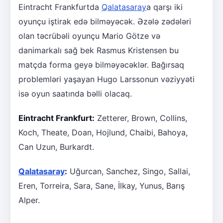
Eintracht Frankfurtda
Qalatasaray
a qarşı iki
oyunçu iştirak edə bilməyəcək. Əzələ zədələri
olan təcrübəli oyunçu Mario Götze və
danimarkalı sağ bek Rasmus Kristensen bu
matçda forma geyə bilməyəcəklər. Bağırsaq
problemləri yaşayan Hugo Larssonun vəziyyəti
isə oyun saatında bəlli olacaq.
Eintracht Frankfurt:
Zetterer, Brown, Collins,
Koch, Theate, Doan, Hojlund, Chaibi, Bahoya,
Can Uzun, Burkardt.
Qalatasaray
:
Uğurcan, Sanchez, Singo, Sallai,
Eren, Torreira, Sara, Sane, İlkay, Yunus, Barış
Alper.