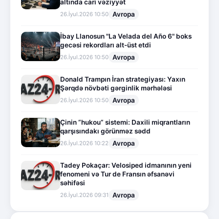
altında cari vəziyyət
Avropa
26.İyul.2026 10:50
İbay Llanosun "La Velada del Año 6" boks
gecəsi rekordları alt-üst etdi
Avropa
26.İyul.2026 10:50
Donald Trampın İran strategiyası: Yaxın
Şərqdə növbəti gərginlik mərhələsi
Avropa
26.İyul.2026 10:50
Çinin “hukou” sistemi: Daxili miqrantların
qarşısındakı görünməz sədd
Avropa
26.İyul.2026 10:22
Tadey Pokaçar: Velosiped idmanının yeni
fenomeni və Tur de Fransın əfsanəvi
səhifəsi
Avropa
26.İyul.2026 09:31