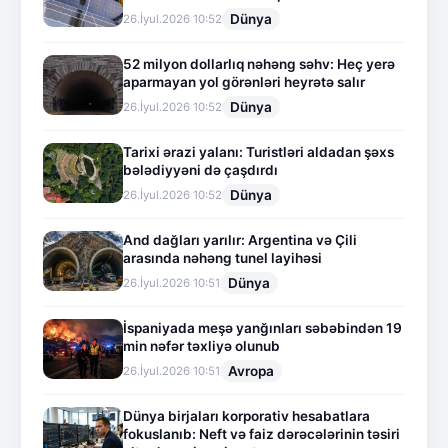
Dünya
26.İyul.2026 10:52
52 milyon dollarlıq nəhəng səhv: Heç yerə
aparmayan yol görənləri heyrətə salır
Dünya
26.İyul.2026 10:52
Tarixi ərazi yalanı: Turistləri aldadan şəxs
bələdiyyəni də çaşdırdı
Dünya
26.İyul.2026 10:52
And dağları yarılır: Argentina və Çili
arasında nəhəng tunel layihəsi
Dünya
26.İyul.2026 10:51
İspaniyada meşə yanğınları səbəbindən 19
min nəfər təxliyə olunub
Avropa
26.İyul.2026 10:51
Dünya birjaları korporativ hesabatlara
fokuslanıb: Neft və faiz dərəcələrinin təsiri