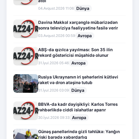
atdı
Dünya
04.Avqust.2026 11:06
Davina Makkol xərçənglə mübarizədən
sonra televiziya fəaliyyətinə fasilə verir
Avropa
03.Avqust.2026 00:59
ABŞ-da qızılca yayılması: Son 35 ilin
rekord göstəricisi müşahidə olunur
Avropa
31.İyul.2026 05:46
Rusiya Ukraynanın iri şəhərlərini kütləvi
raket və dron atəşinə tutub
Dünya
31.İyul.2026 03:09
BBVA-da kadr dəyişikliyi: Karlos Torres
rəhbərlikdə ciddi islahatlar aparır
Avropa
30.İyul.2026 09:33
Günəş panellərində gizli təhlükə: Yanğın
riski barədə xəbərdarlıq