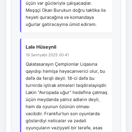
üçün var gücləriylə çalışacaqlar.
Məşqçi Okan Burukun doğru taktika ilə
heyəti quracağına və komandaya
uğurlar gətirəcəyinə ümid edirəm.
Lalə Hüseynli
19.Sentyabr.2025 00:41
Qalatasarayın Çempionlar Liqasına
qayıdışı həmişə həyəcanverici olur, bu
dəfə də fərqli deyil. 18-ci dəfə bu
turnirdə iştirak etmələri təqdirəlayiqdir.
Lakin "Avropada uğur" hədəfinə çatmaq
üçün meydanda yalnız adların deyil,
həm də oyunun özünün olması
vacibdir. Frankfurtun son oyunlarda
göstərdiyi nəticələr və zədəli
oyunçuların vəziyyəti bir tərəfə, əsas