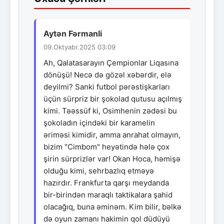
Aytən Fərmanli
09.Oktyabr.2025 03:09
Ah, Qalatasarayın Çempionlar Liqasına
dönüşü! Necə də gözəl xəbərdir, elə
deyilmi? Sanki futbol pərəstişkarları
üçün sürpriz bir şokolad qutusu açılmış
kimi. Təəssüf ki, Osimhenin zədəsi bu
şokoladın içindəki bir karamelin
əriməsi kimidir, amma anrahat olmayın,
bizim "Cimbom" heyətində hələ çox
şirin sürprizlər var! Okan Hoca, həmişə
olduğu kimi, sehrbazlıq etməyə
hazırdır. Frankfurta qarşı meydanda
bir-birindən maraqlı taktikalara şahid
olacağıq, buna əminəm. Kim bilir, bəlkə
də oyun zamanı hakimin qol düdüyü