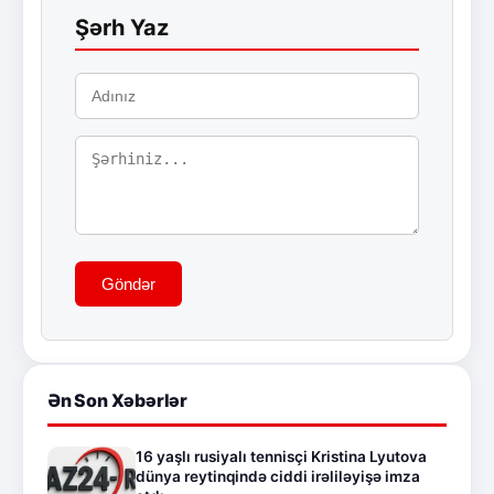
Şərh Yaz
Göndər
Ən Son Xəbərlər
16 yaşlı rusiyalı tennisçi Kristina Lyutova
dünya reytinqində ciddi irəliləyişə imza