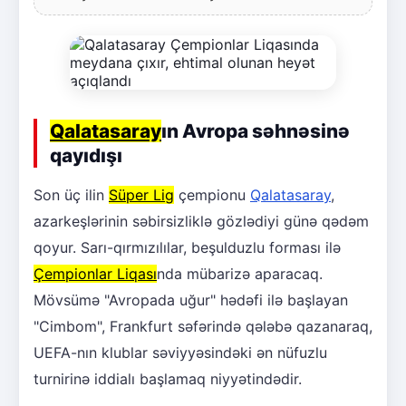
Qalatasaray
ın Avropa səhnəsinə
qayıdışı
Son üç ilin
Süper Lig
çempionu
Qalatasaray
,
azarkeşlərinin səbirsizliklə gözlədiyi günə qədəm
qoyur. Sarı-qırmızılılar, beşulduzlu forması ilə
Çempionlar Liqası
nda mübarizə aparacaq.
Mövsümə "Avropada uğur" hədəfi ilə başlayan
"Cimbom", Frankfurt səfərində qələbə qazanaraq,
UEFA-nın klublar səviyyəsindəki ən nüfuzlu
turnirinə iddialı başlamaq niyyətindədir.