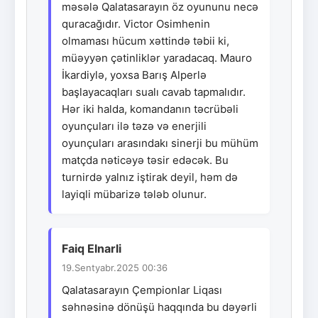
məsələ Qalatasarayın öz oyununu necə
quracağıdır. Victor Osimhenin
olmaması hücum xəttində təbii ki,
müəyyən çətinliklər yaradacaq. Mauro
İkardiylə, yoxsa Barış Alperlə
başlayacaqları sualı cavab tapmalıdır.
Hər iki halda, komandanın təcrübəli
oyunçuları ilə təzə və enerjili
oyunçuları arasındakı sinerji bu mühüm
matçda nəticəyə təsir edəcək. Bu
turnirdə yalnız iştirak deyil, həm də
layiqli mübarizə tələb olunur.
Faiq Elnarli
19.Sentyabr.2025 00:36
Qalatasarayın Çempionlar Liqası
səhnəsinə dönüşü haqqında bu dəyərli