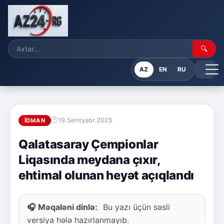
🔍
AZ
EN
RU
19.Sentyabr.2025
İDMAN
Qalatasaray Çempionlar
Liqasında meydana çıxır,
ehtimal olunan heyət açıqlandı
🎧 Məqaləni dinlə:
Bu yazı üçün səsli
versiya hələ hazırlanmayıb.