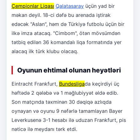
Çempionlar Liqası
Qalatasaray
üçün yad bir
məkan deyil. 18-ci dəfə bu arenada iştirak
edəcək "Aslan", həm də Türkiyə futbolu üçün bir
ilkə imza atacaq. "Cimbom", ötən mövsümdən
tətbiq edilən 36 komandalı liqa formatında yer
alacaq ilk türk klubu olacaq.
Oyunun ehtimal olunan heyətləri
Eintracht Frankfurt,
Bundesliga
da keçirdiyi üç
həftədə 2 qələbə və 1 məğlubiyyət əldə edib.
Son matçında təxminən 30 dəqiqə azlıqda
oynayan və oyunu 9 nəfərlə tamamlayan Bayer
Leverkusenə 3-1 hesabı ilə uduzan Frankfurt, pis
nəticə ilə meydanı tərk etdi.