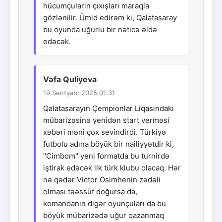
hücumçuların çıxışları maraqla
gözlənilir. Ümid edirəm ki, Qalatasaray
bu oyunda uğurlu bir nəticə əldə
edəcək.
Vəfa Quliyeva
19.Sentyabr.2025 01:31
Qalatasarayın Çempionlar Liqasındakı
mübarizəsinə yenidən start verməsi
xəbəri məni çox sevindirdi. Türkiyə
futbolu adına böyük bir nailiyyətdir ki,
"Cimbom" yeni formatda bu turnirdə
iştirak edəcək ilk türk klubu olacaq. Hər
nə qədər Victor Osimhenin zədəli
olması təəssüf doğursa da,
komandanın digər oyunçuları da bu
böyük mübarizədə uğur qazanmaq