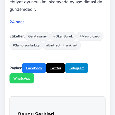
ehtiyat oyunçu kimi skamyada əyləşdirilməsi də
gündəmdədir.
24 saat
Etiketlər:
Galatasaray
#OkanBuruk
#MauroIcardi
#ŞampiyonlarLigi
#EintrachtFrankfurt
Paylaş:
Facebook
Twitter
Telegram
WhatsApp
Oxucu Şərhləri