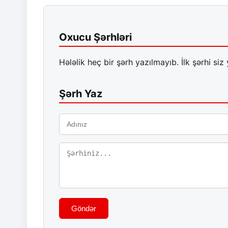
Oxucu Şərhləri
Hələlik heç bir şərh yazılmayıb. İlk şərhi siz 
Şərh Yaz
Göndər