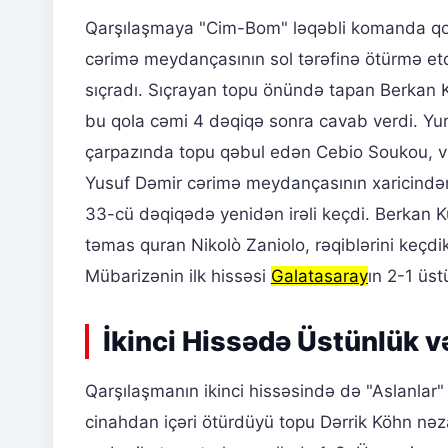
Qarşılaşmaya "Cim-Bom" ləqəbli komanda qol 
cərimə meydançasının sol tərəfinə ötürmə e
sıçradı. Sıçrayan topu önündə tapan Berkan K
bu qola cəmi 4 dəqiqə sonra cavab verdi. Yu
çarpazında topu qəbul edən Cebio Soukou, vur
Yusuf Dəmir cərimə meydançasının xaricindən 
33-cü dəqiqədə yenidən irəli keçdi. Berkan 
təmas quran Nikolò Zaniolo, rəqiblərini keçdi
Mübarizənin ilk hissəsi
Galatasaray
ın 2-1 üst
İkinci Hissədə Üstünlük 
Qarşılaşmanın ikinci hissəsində də "Aslanlar
cinahdan içəri ötürdüyü topu Dərrik Köhn nəz