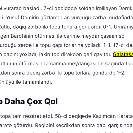
vuraraq başladı. 7-ci dəqiqədə soldan irəliləyən Dərrik
tdi. Yusuf Dəmirin gözləmədən vurduğu zərbə müdafiədə
utlu, dəqiq zərbə ilə topu torlara göndərdi: 0-1. Ümrani
rgen Bardhinin ötürməsi ilə cərimə meydançasının sol
duğu zərbə ilə topu qapı torlarına yolladı: 1-1. 17-ci d
qapını yoxladı, lakin top dirəkdən geri qayıtdı.
Galatas
Kutlunun ötürməsində cərimə meydançasının sağında top
kdən sonra dəqiq zərbə ilə topu torlara göndərdi: 1-2.
ünlüyü ilə tamamlandı.
və Daha Çox Qol
" topa tam nəzarət etdi. 58-ci dəqiqədə Kazımcan Karata
arətə götürdü. Rəqibini keçdikdən sonra qapı qarşısında