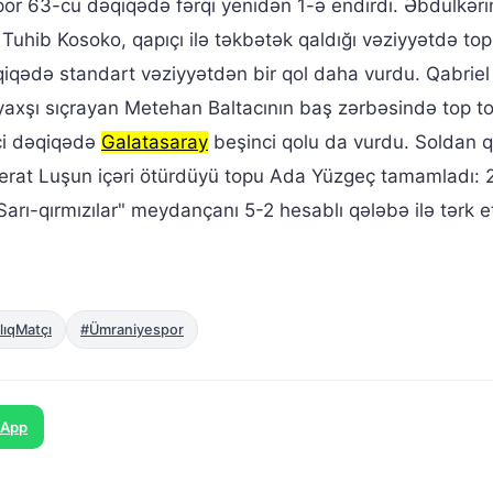
spor 63-cü dəqiqədə fərqi yenidən 1-ə endirdi. Əbdülkər
n Tuhib Kosoko, qapıçı ilə təkbətək qaldığı vəziyyətdə to
qədə standart vəziyyətdən bir qol daha vurdu. Qabriel
yaxşı sıçrayan Metehan Baltacının baş zərbəsində top to
-ci dəqiqədə
Galatasaray
beşinci qolu da vurdu. Soldan q
Berat Luşun içəri ötürdüyü topu Ada Yüzgeç tamamladı: 
rı-qırmızılar" meydançanı 5-2 hesablı qələbə ilə tərk et
lıqMatçı
#Ümraniyespor
sApp