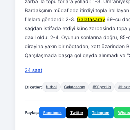
zərbə ilə topu torlara yolladı: 1-3. Ümraniye
Bardakçının müdafiədə itirdiyi topla irəliləyə
filelərə göndərdi: 2-3.
Galatasaray
69-cu dəqi
sağdan istifadə etdiyi künc zərbəsində topa 
daxil oldu: 2-4. Oyunun sonlarına doğru, 85
dirəyinə yaxın bir nöqtədən, xətt üzərindən 
Qarşılaşmada başqa qol qeydə alınmadı və "Sa
24 saat
Etiketlər:
futbol
Galatasaray
#SüperLiq
#Hazır
Paylaş:
Facebook
Twitter
Telegram
What