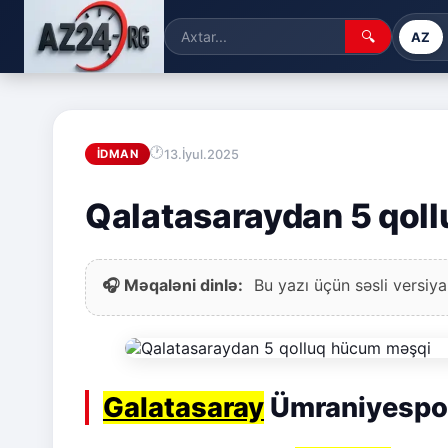
🔍
AZ
13.İyul.2025
İDMAN
Qalatasaraydan 5 qol
🎧 Məqaləni dinlə:
Bu yazı üçün səsli versiya
Galatasaray
Ümraniyesporl