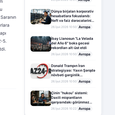
im
pu
Dünya birjaları korporativ
hesabatlara fokuslanıb:
 Saranın
Neft və faiz dərəcələrinin
rlara
təsiri altında cari vəziyyət
Avropa
26.İyul.2026 10:50
apı
İbay Llanosun "La Velada
2-5.
del Año 6" boks gecəsi
rekordları alt-üst etdi
di.
Avropa
26.İyul.2026 10:50
Donald Trampın İran
strategiyası: Yaxın Şərqdə
növbəti gərginlik
mərhələsi
Avropa
26.İyul.2026 10:50
Çinin “hukou” sistemi:
Daxili miqrantların
qarşısındakı görünməz
sədd
Avropa
26.İyul.2026 10:22