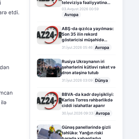
i
televiziya fəaliyyətinə
fasilə verir
03.Avqust.2026 00:59
rə etdi.
Avropa
ABŞ-da qızılca yayılması:
Son 35 ilin rekord
göstəricisi müşahidə
olunur
Avropa
31.İyul.2026 05:46
Rusiya Ukraynanın iri
kdən
şəhərlərini kütləvi raket və
dron atəşinə tutub
Dünya
31.İyul.2026 03:09
zımcan
BBVA-da kadr dəyişikliyi:
Karlos Torres rəhbərlikdə
ilə
ciddi islahatlar aparır
Avropa
30.İyul.2026 09:33
Günəş panellərində gizli
təhlükə: Yanğın riski
barədə xəbərdarlıq