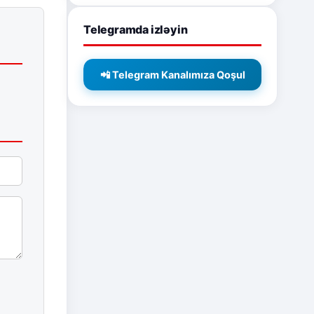
Telegramda izləyin
📲 Telegram Kanalımıza Qoşul