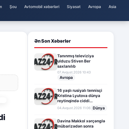
m
Şou
Avtomobil xəbərləri
Siyasət
Avropa
Asia
Ən Son Xəbərlər
Tanınmış televiziya
ulduzu Stiven Ber
saxlanılıb
07.Avqust.2026 10:43
Avropa
16 yaşlı rusiyalı tennisçi
Kristina Lyutova dünya
reytinqində ciddi
irəliləyişə imza atdı
Dünya
04.Avqust.2026 11:06
di
Davina Makkol xərçənglə
mübarizədən sonra