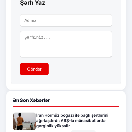
Şərh Yaz
Göndər
Ən Son Xəbərlər
İran Hörmüz boğazı ilə bağlı şərtlərini
ağırlaşdırdı: ABŞ-la münasibətlərdə
gərginlik yüksəlir