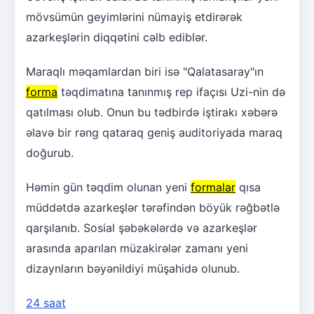
mövsümün geyimlərini nümayiş etdirərək
azarkeşlərin diqqətini cəlb ediblər.
Maraqlı məqamlardan biri isə "Qalatasaray"ın
forma
təqdimatına tanınmış rep ifaçısı Uzi-nin də
qatılması olub. Onun bu tədbirdə iştirakı xəbərə
əlavə bir rəng qataraq geniş auditoriyada maraq
doğurub.
Həmin gün təqdim olunan yeni
formalar
qısa
müddətdə azarkeşlər tərəfindən böyük rəğbətlə
qarşılanıb. Sosial şəbəkələrdə və azarkeşlər
arasında aparılan müzakirələr zamanı yeni
dizaynların bəyənildiyi müşahidə olunub.
24 saat