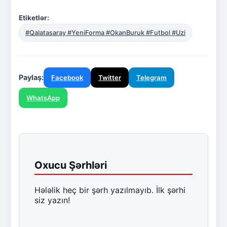
Etiketlər:
#Qalatasaray #YeniForma #OkanBuruk #Futbol #Uzi
Paylaş:
Facebook
Twitter
Telegram
WhatsApp
Oxucu Şərhləri
Hələlik heç bir şərh yazılmayıb. İlk şərhi
siz yazın!