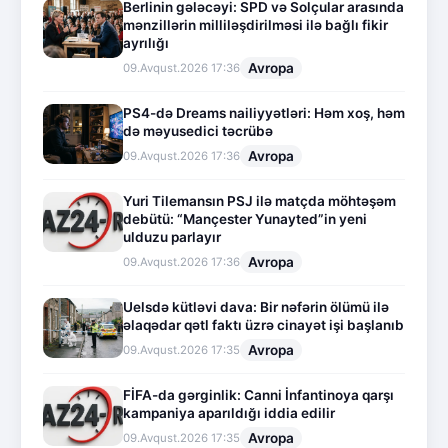
Berlinin gələcəyi: SPD və Solçular arasında
mənzillərin milliləşdirilməsi ilə bağlı fikir
ayrılığı
Avropa
09.Avqust.2026 17:36
PS4-də Dreams nailiyyətləri: Həm xoş, həm
də məyusedici təcrübə
Avropa
09.Avqust.2026 17:36
Yuri Tilemansın PSJ ilə matçda möhtəşəm
debütü: “Mançester Yunayted”in yeni
ulduzu parlayır
Avropa
09.Avqust.2026 17:36
Uelsdə kütləvi dava: Bir nəfərin ölümü ilə
əlaqədar qətl faktı üzrə cinayət işi başlanıb
Avropa
09.Avqust.2026 17:35
FİFA-da gərginlik: Canni İnfantinoya qarşı
kampaniya aparıldığı iddia edilir
Avropa
09.Avqust.2026 17:35