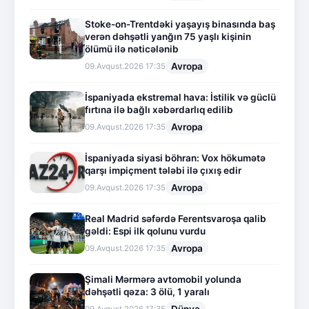
Stoke-on-Trentdəki yaşayış binasında baş
verən dəhşətli yanğın 75 yaşlı kişinin
ölümü ilə nəticələnib
Avropa
09.Avqust.2026 17:35
İspaniyada ekstremal hava: İstilik və güclü
fırtına ilə bağlı xəbərdarlıq edilib
Avropa
09.Avqust.2026 17:35
İspaniyada siyasi böhran: Vox hökumətə
qarşı impiçment tələbi ilə çıxış edir
Avropa
09.Avqust.2026 17:35
Real Madrid səfərdə Ferentsvaroşa qalib
gəldi: Espi ilk qolunu vurdu
Avropa
09.Avqust.2026 17:35
Şimali Mərmərə avtomobil yolunda
dəhşətli qəza: 3 ölü, 1 yaralı