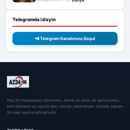
Dünya
09.Avqust.2026 17:35
Telegramda izləyin
📲 Telegram Kanalımıza Qoşul
Heç bir hüququmuz qorunmur, amma siz yenə də qorunurmuş
kimi davranın və saytda dərc olunan xəbərlərdən istifadə zamanı
24 saat saytına istinad edin.