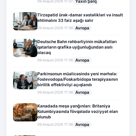
Yaxın Şərq
09.Avqust.2026 17:37
Tirzepatid ürək-damar xəstəlikləri və insult
ehtimalını 33 faiz aşağı salır
Avropa
09.Avqust.2026 17:36
Deutsche Bahn rəhbərliyinin mükafatları
qatarların qrafikə uyğunluğundan asılı
olacaq
Avropa
09.Avqust.2026 17:36
Parkinsonun müalicəsində yeni mərhələ:
Foslevodopa/Foskarbidopa terapiyasının
birillik effektivliyi açıqlandı
Avropa
09.Avqust.2026 17:36
Kanadada meşə yanğınları: Britaniya
Kolumbiyasında fövqəladə vəziyyət elan
olunub
Avropa
09.Avqust.2026 17:36