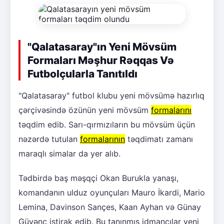
"Qalatasaray"ın Yeni Mövsüm
Formaları Məşhur Rəqqas Və
Futbolçularla Tanıtıldı
"Qalatasaray" futbol klubu yeni mövsümə hazırlıq
çərçivəsində özünün yeni mövsüm
formalarını
təqdim edib. Sarı-qırmızıların bu mövsüm üçün
nəzərdə tutulan
formalarının
təqdimatı zamanı
maraqlı simalar da yer alıb.
Tədbirdə baş məşqçi Okan Burukla yanaşı,
komandanın ulduz oyunçuları Mauro İkardi, Mario
Lemina, Davinson Sançes, Kaan Ayhan və Günay
Güvənç iştirak edib. Bu tanınmış idmançılar yeni