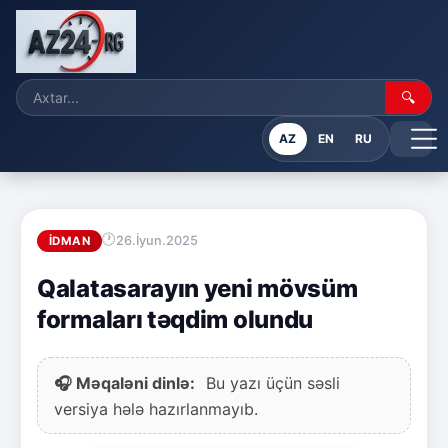
🔍
AZ
EN
RU
26.İyun.2025
İDMAN
Qalatasarayın yeni mövsüm
formaları təqdim olundu
🎧 Məqaləni dinlə:
Bu yazı üçün səsli
versiya hələ hazırlanmayıb.