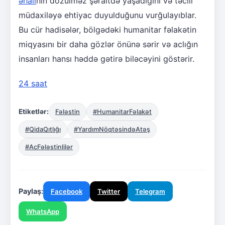
əhali
nin dözülməz şəraitdə yaşadığını və təcili
müdaxiləyə ehtiyac duyulduğunu vurğulayıblar.
Bu cür hadisələr, bölgədəki humanitar fəlakətin
miqyasını bir daha gözlər önünə sərir və aclığın
insanları hansı həddə gətirə biləcəyini göstərir.
24 saat
Etiketlər:
Fələstin
#HumanitarFəlakət
#QidaQıtlığı
#YardımNöqtəsindəAtəş
#AcFələstinlilər
Paylaş:
Facebook
Twitter
Telegram
WhatsApp