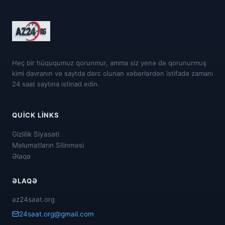
Heç bir hüququmuz qorunmur, amma siz yenə də qorunurmuş
kimi davranın və saytda dərc olunan xəbərlərdən istifadə zamanı
24 saat saytına istinad edin.
QUICK LINKS
Gizlilik Siyasəti
Məlumatların Silinməsi
Əlaqə
ƏLAQƏ
az24saat.org
24saat.org@gmail.com