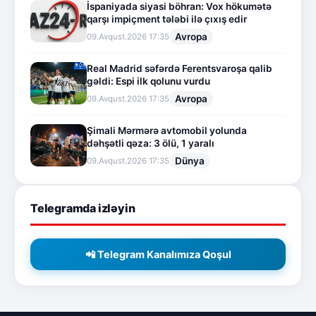
İspaniyada siyasi böhran: Vox hökumətə
qarşı impiçment tələbi ilə çıxış edir
Avropa
09.Avqust.2026 17:35
Real Madrid səfərdə Ferentsvaroşa qalib
gəldi: Espi ilk qolunu vurdu
Avropa
09.Avqust.2026 17:35
Şimali Mərmərə avtomobil yolunda
dəhşətli qəza: 3 ölü, 1 yaralı
Dünya
09.Avqust.2026 17:35
Telegramda izləyin
📲 Telegram Kanalımıza Qoşul