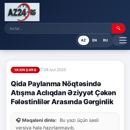
🔍
AZ
EN
RU
28.İyul.2025
YAXIN ŞƏRQ
Qida Paylanma Nöqtəsində
Atışma Aclıqdan Əziyyət Çəkən
Fələstinlilər Arasında Gərginlik
🎧 Məqaləni dinlə:
Bu yazı üçün səsli
versiya hələ hazırlanmayıb.