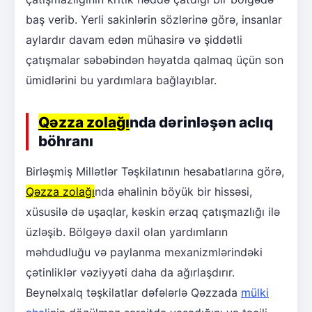
baş verib. Yerli sakinlərin sözlərinə görə, insanlar
aylardır davam edən mühasirə və şiddətli
çatışmalar səbəbindən həyatda qalmaq üçün son
ümidlərini bu yardımlara bağlayıblar.
Qəzza zolağı
nda dərinləşən aclıq
böhranı
Birləşmiş Millətlər Təşkilatının hesabatlarına görə,
Qəzza zolağı
nda əhalinin böyük bir hissəsi,
xüsusilə də uşaqlar, kəskin ərzaq çatışmazlığı ilə
üzləşib. Bölgəyə daxil olan yardımların
məhdudluğu və paylanma mexanizmlərindəki
çətinliklər vəziyyəti daha da ağırlaşdırır.
Beynəlxalq təşkilatlar dəfələrlə Qəzzada
mülki