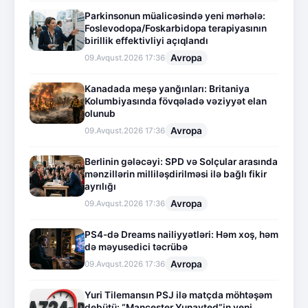
Parkinsonun müalicəsində yeni mərhələ:
Foslevodopa/Foskarbidopa terapiyasının
birillik effektivliyi açıqlandı
Avropa
09.Avqust.2026 17:36
Kanadada meşə yanğınları: Britaniya
Kolumbiyasında fövqəladə vəziyyət elan
olunub
Avropa
09.Avqust.2026 17:36
Berlinin gələcəyi: SPD və Solçular arasında
mənzillərin milliləşdirilməsi ilə bağlı fikir
ayrılığı
Avropa
09.Avqust.2026 17:36
PS4-də Dreams nailiyyətləri: Həm xoş, həm
də məyusedici təcrübə
Avropa
09.Avqust.2026 17:36
Yuri Tilemansın PSJ ilə matçda möhtəşəm
debütü: “Mançester Yunayted”in yeni