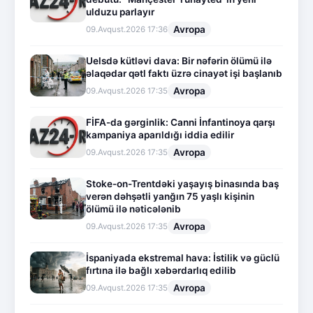
ulduzu parlayır
Avropa
09.Avqust.2026 17:36
Uelsdə kütləvi dava: Bir nəfərin ölümü ilə
əlaqədar qətl faktı üzrə cinayət işi başlanıb
Avropa
09.Avqust.2026 17:35
FİFA-da gərginlik: Canni İnfantinoya qarşı
kampaniya aparıldığı iddia edilir
Avropa
09.Avqust.2026 17:35
Stoke-on-Trentdəki yaşayış binasında baş
verən dəhşətli yanğın 75 yaşlı kişinin
ölümü ilə nəticələnib
Avropa
09.Avqust.2026 17:35
İspaniyada ekstremal hava: İstilik və güclü
fırtına ilə bağlı xəbərdarlıq edilib
Avropa
09.Avqust.2026 17:35