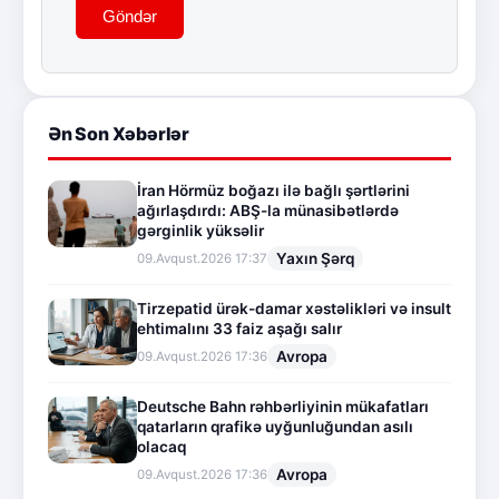
Göndər
Ən Son Xəbərlər
İran Hörmüz boğazı ilə bağlı şərtlərini
ağırlaşdırdı: ABŞ-la münasibətlərdə
gərginlik yüksəlir
Yaxın Şərq
09.Avqust.2026 17:37
Tirzepatid ürək-damar xəstəlikləri və insult
ehtimalını 33 faiz aşağı salır
Avropa
09.Avqust.2026 17:36
Deutsche Bahn rəhbərliyinin mükafatları
qatarların qrafikə uyğunluğundan asılı
olacaq
Avropa
09.Avqust.2026 17:36