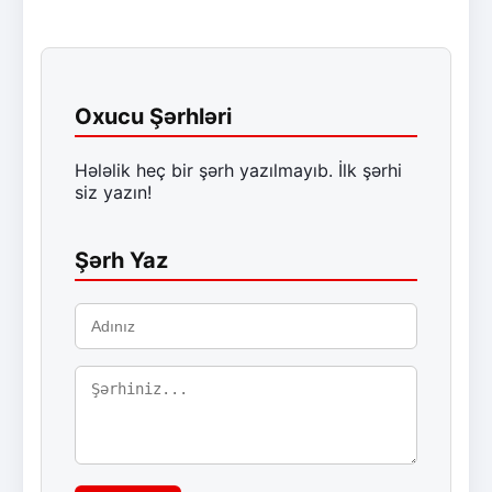
Oxucu Şərhləri
Hələlik heç bir şərh yazılmayıb. İlk şərhi
siz yazın!
Şərh Yaz