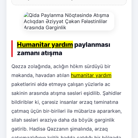
Humanitar yardım
paylanması
zamanı atışma
Qəzza zolağında, aclığın hökm sürdüyü bir
məkanda, havadan atılan
humanitar yardım
paketlərini əldə etməyə çalışan yüzlərlə ac
sakinin arasında atışma səsləri eşidilib. Şahidlər
bildiriblər ki, çarəsiz insanlar ərzaq təminatına
çatmaq üçün bir-biriləri ilə mübarizə apararkən,
silah səsləri əraziyə daha da böyük gərginlik
gətirib. Hadisə Qəzzanın şimalında, ərzaq
çatışmazlığının kritik həddə çatdığı bir bölgədə