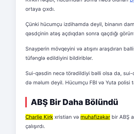
ortaya çıxdı.
Çünki hücumçu izdihamda deyil, binanın damın
qəsdçinin atəş açdıqdan sonra qaçdığı görünt
Snayperin mövqeyini və atışını araşdıran balli
tüfənglə edildiyini bildiriblər.
Sui-qəsdin necə törədildiyi bəlli olsa da, su
də məlum deyil. Hücumçu FBI və Yuta polisi tə
ABŞ Bir Daha Bölündü
Charlie Kirk
xristian və
muhafizəkar
bir ABŞ a
çalışırdı.