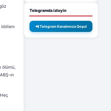
 göz
Telegramda izləyin
 iddianı
📲 Telegram Kanalımıza Qoşul
in ölümü,
 ABŞ-ın
 Heç