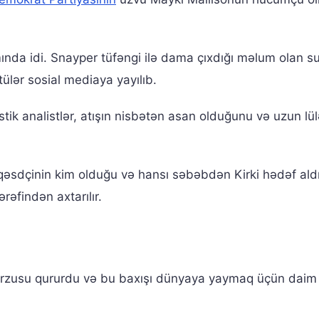
da idi. Snayper tüfəngi ilə dama çıxdığı məlum olan su
ülər sosial mediaya yayılıb.
stik analistlər, atışın nisbətən asan olduğunu və uzun lül
i-qəsdçinin kim olduğu və hansı səbəbdən Kirki hədəf aldı
rəfindən axtarılır.
rzusu qururdu və bu baxışı dünyaya yaymaq üçün daim