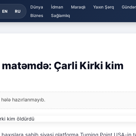
Dünya
İdman
Maraqlı
Yaxın Şərq
Gündə
EN
RU
Biznes
Sağlamlıq
 matəmdə: Çarli Kirki kim
 hələ hazırlanmayıb.
baxışlara sahib siyasi platforma Turning Point USA-in t