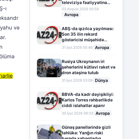
televiziya fəaliyyətinə
Ş-ı
fasilə verir
03.Avqust.2026 00:59
Avropa
leksandr
nyahu və
ABŞ-da qızılca yayılması:
Son 35 ilin rekord
ar.
göstəricisi müşahidə
olunur
n
Avropa
31.İyul.2026 05:46
 ölümə
Rusiya Ukraynanın iri
şəhərlərini kütləvi raket və
dron atəşinə tutub
harlie
Dünya
31.İyul.2026 03:09
BBVA-da kadr dəyişikliyi:
Karlos Torres rəhbərlikdə
ciddi islahatlar aparır
Avropa
30.İyul.2026 09:33
Günəş panellərində gizli
təhlükə: Yanğın riski
barədə xəbərdarlıq