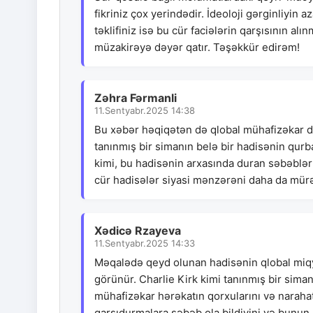
fikriniz çox yerindədir. İdeoloji gərginliyin a
təklifiniz isə bu cür faciələrin qarşısının a
müzakirəyə dəyər qatır. Təşəkkür edirəm!
Zəhra Fərmanli
11.Sentyabr.2025 14:38
Bu xəbər həqiqətən də qlobal mühafizəkar da
tanınmış bir simanın belə bir hadisənin qurb
kimi, bu hadisənin arxasında duran səbəblər v
cür hadisələr siyasi mənzərəni daha da mürə
Xədicə Rzayeva
11.Sentyabr.2025 14:33
Məqalədə qeyd olunan hadisənin qlobal miqya
görünür. Charlie Kirk kimi tanınmış bir sima
mühafizəkar hərəkatın qorxularını və narahatl
qarşıdurmalara səbəb ola bildiyini və bunun n