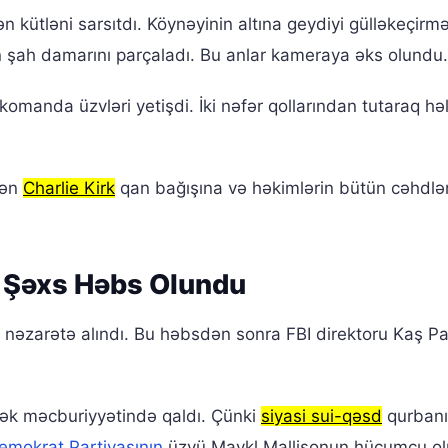
 kütləni sarsıtdı. Köynəyinin altına geydiyi gülləkeçirməz
n şah damarını parçaladı. Bu anlar kameraya əks olundu.
komanda üzvləri yetişdi. İki nəfər qollarından tutaraq hə
.
rən
Charlie Kirk
qan bağışına və həkimlərin bütün cəhdlə
 Şəxs Həbs Olundu
tlə nəzarətə alındı. Bu həbsdən sonra FBI direktoru Kaş Pa
mək məcburiyyətində qaldı. Çünki
siyasi sui-qəsd
qurbanı
emokrat Partiyasının
üzvü Maykl Mallisonun hücumçu ol