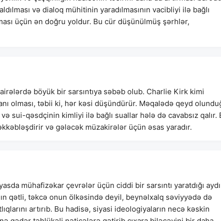
zaldılması və dialoq mühitinin yaradılmasının vacibliyi ilə bağlı
lınması üçün ən doğru yoldur. Bu cür düşünülmüş şərhlər,
irələrdə böyük bir sarsıntıya səbəb olub. Charlie Kirk kimi
anı olması, təbii ki, hər kəsi düşündürür. Məqalədə qeyd olundu
ə sui-qəsdçinin kimliyi ilə bağlı suallar hələ də cavabsız qalır.
kkəbləşdirir və gələcək müzakirələr üçün əsas yaradır.
sda mühafizəkar çevrələr üçün ciddi bir sarsıntı yaratdığı ayd
nın qətli, təkcə onun ölkəsində deyil, beynəlxalq səviyyədə də
ıqlarını artırıb. Bu hadisə, siyasi ideologiyaların necə kəskin
ə qədər təhlükəli nəticələrə gətirib çıxara biləcəyini bir daha