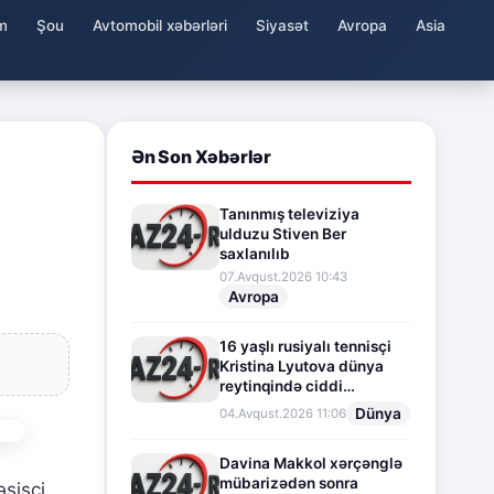
m
Şou
Avtomobil xəbərləri
Siyasət
Avropa
Asia
Ən Son Xəbərlər
Tanınmış televiziya
ulduzu Stiven Ber
saxlanılıb
07.Avqust.2026 10:43
Avropa
16 yaşlı rusiyalı tennisçi
Kristina Lyutova dünya
reytinqində ciddi
irəliləyişə imza atdı
Dünya
04.Avqust.2026 11:06
Davina Makkol xərçənglə
mübarizədən sonra
əsisçi