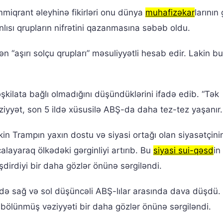
immiqrant əleyhinə fikirləri onu dünya
muhafizəkar
larının
nlısı qrupların nifrətini qazanmasına səbəb oldu.
ən “aşırı solçu qrupları” məsuliyyətli hesab edir. Lakin bu
təşkilata bağlı olmadığını düşündüklərini ifadə edib. “Tək
ziyyət, son 5 ildə xüsusilə ABŞ-da daha tez-tez yaşanır.
lakin Trampın yaxın dostu və siyasi ortağı olan siyasətçin
ayaraq ölkədəki gərginliyi artırıb. Bu
siyasi sui-qəsd
in
dirdiyi bir daha gözlər önünə sərgiləndi.
ndə sağ və sol düşüncəli ABŞ-lılar arasında dava düşdü.
bölünmüş vəziyyəti bir daha gözlər önünə sərgiləndi.