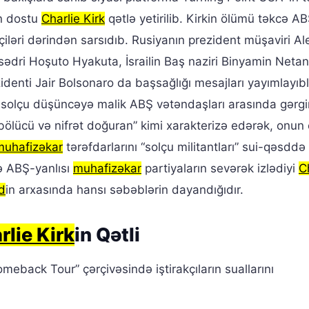
ın dostu
Charlie Kirk
qətlə yetirilib. Kirkin ölümü təkcə AB
iləri dərindən sarsıdıb. Rusiyanın prezident müşaviri A
sədri Hoşuto Hyakuta, İsrailin Baş naziri Binyamin Neta
identi Jair Bolsonaro da başsağlığı mesajları yayımlayıbl
ə solçu düşüncəyə malik ABŞ vətəndaşları arasında gərgi
 “bölücü və nifrət doğuran” kimi xarakterizə edərək, onun
muhafizəkar
tərəfdarlarını “solçu militantları” sui-qəsddə
sə ABŞ-yanlısı
muhafizəkar
partiyaların sevərək izlədiyi
C
d
in arxasında hansı səbəblərin dayandığıdır.
rlie Kirk
in Qətli
meback Tour” çərçivəsində iştirakçıların suallarını