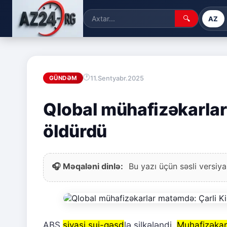
🔍
AZ
11.Sentyabr.2025
GÜNDƏM
Qlobal mühafizəkarlar
öldürdü
🎧 Məqaləni dinlə:
Bu yazı üçün səsli versiya
ABŞ
siyasi sui-qəsd
lə silkələndi.
Muhafizəkar