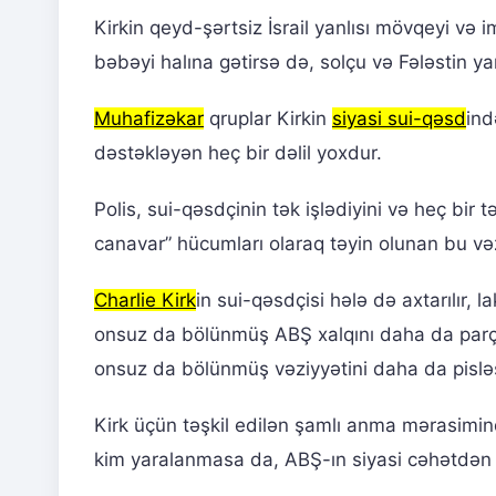
Kirkin qeyd-şərtsiz İsrail yanlısı mövqeyi və 
bəbəyi halına gətirsə də, solçu və Fələstin ya
Muhafizəkar
qruplar Kirkin
siyasi sui-qəsd
ind
dəstəkləyən heç bir dəlil yoxdur.
Polis, sui-qəsdçinin tək işlədiyini və heç bir 
canavar” hücumları olaraq təyin olunan bu və
Charlie Kirk
in sui-qəsdçisi hələ də axtarılır, 
onsuz da bölünmüş ABŞ xalqını daha da parçal
onsuz da bölünmüş vəziyyətini daha da pisləş
Kirk üçün təşkil edilən şamlı anma mərasimi
kim yaralanmasa da, ABŞ-ın siyasi cəhətdən 