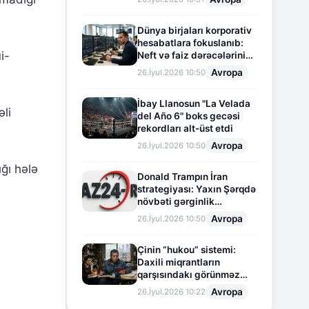
Dünya birjaları korporativ
hesabatlara fokuslanıb:
i-
Neft və faiz dərəcələrinin
təsiri altında cari vəziyyət
Avropa
26.İyul.2026 10:50
İbay Llanosun "La Velada
əli
del Año 6" boks gecəsi
rekordları alt-üst etdi
Avropa
26.İyul.2026 10:50
ğı hələ
Donald Trampın İran
strategiyası: Yaxın Şərqdə
növbəti gərginlik
mərhələsi
Avropa
26.İyul.2026 10:50
Çinin “hukou” sistemi:
Daxili miqrantların
qarşısındakı görünməz
sədd
Avropa
26.İyul.2026 10:22