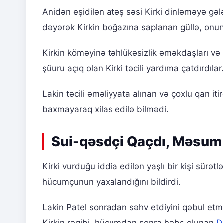
Anidən eşidilən atəş səsi Kirki dinləməyə gələn
dəyərək Kirkin boğazına saplanan güllə, onu
Kirkin köməyinə təhlükəsizlik əməkdaşları və 
şüuru açıq olan Kirki təcili yardıma çatdırdılar
Lakin təcili əməliyyata alınan və çoxlu qan iti
baxmayaraq xilas edilə bilmədi.
Sui-qəsdçi Qaçdı, Məsum
Kirki vurduğu iddia edilən yaşlı bir kişi sürə
hücumçunun yaxalandığını bildirdi.
Lakin Patel sonradan səhv etdiyini qəbul et
Kirkin rəqibi, hücumdan sonra həbs olunan
D