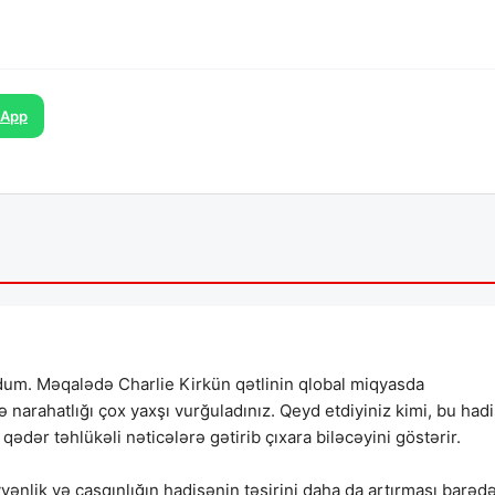
sApp
dum. Məqalədə Charlie Kirkün qətlinin qlobal miqyasda
 narahatlığı çox yaxşı vurğuladınız. Qeyd etdiyiniz kimi, bu had
 qədər təhlükəli nəticələrə gətirib çıxara biləcəyini göstərir.
nlik və çaşqınlığın hadisənin təsirini daha da artırması barədə