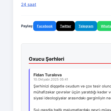
24 saat
Paylaş:
Facebook
Twitter
Telegram
What
Oxucu Şərhləri
Fidan Turalova
10.Oktyabr.2025 05:41
Şərhinizi diqqətlə oxudum və çox təsir olun
mühafizəkar çevrələr üçün yaratdığı kədər və
siyasi ideologiyalar arasındakı gərginliyin nə
Sui-qəsdlə bağlı məlumatlardakı qeyri-müəyyə