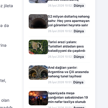
 jiletə
Dünya
26.İyul.2026 10:52
52 milyon dollarlıq nəhəng
səhv: Heç yerə aparmayan
yol görənləri heyrətə salır
lə də
Dünya
26.İyul.2026 10:52
Tarixi ərazi yalanı:
rinə
Turistləri aldadan şəxs
bələdiyyəni də çaşdırdı
Dünya
26.İyul.2026 10:52
And dağları yarılır:
Argentina və Çili arasında
nəhəng tunel layihəsi
tel,
Dünya
26.İyul.2026 10:51
İspaniyada meşə
yanğınları səbəbindən 19
 olan
min nəfər təxliyə olunub
madığı
Avropa
26.İyul.2026 10:51