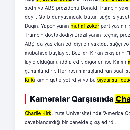
sədri və ABŞ prezidenti Donald Trampın yax
deyil, Qərb dünyasındakı bütün sağçı siyasətç
Duqin, Yaponiyanın
muhafizəkar
partiyasının 
Trampın dəstəklədiyi Braziliyanın keçmiş prez
ABŞ-da yas elan edildiyi bir vaxtda, sağçı v
mübahisə başlayıb. Bəziləri Kirkin çıxışlarını
layiq olduğunu iddia edir, digərləri isə Kirkin
günahlandırır. Hər kəsi maraqlandıran sual i
Kirk
i kimin qətlə yetirdiyi və bu
siyasi sui-qəs
Kameralar Qarşısında
Cha
Charlie Kirk
, Yuta Universitetində “America Co
cavablandırdığı bir paneldə çıxış edirdi.