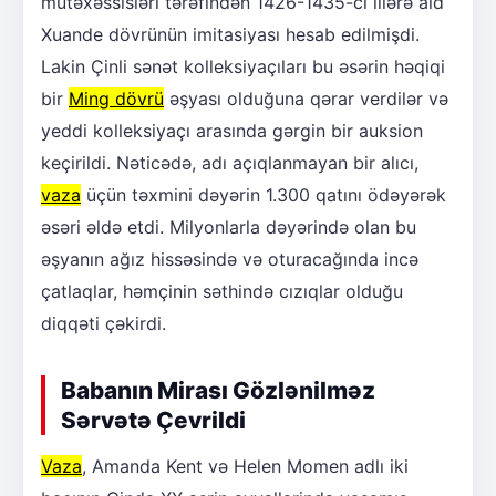
mütəxəssisləri tərəfindən 1426-1435-ci illərə aid
Xuande dövrünün imitasiyası hesab edilmişdi.
Lakin Çinli sənət kolleksiyaçıları bu əsərin həqiqi
bir
Ming dövrü
əşyası olduğuna qərar verdilər və
yeddi kolleksiyaçı arasında gərgin bir auksion
keçirildi. Nəticədə, adı açıqlanmayan bir alıcı,
vaza
üçün təxmini dəyərin 1.300 qatını ödəyərək
əsəri əldə etdi. Milyonlarla dəyərində olan bu
əşyanın ağız hissəsində və oturacağında incə
çatlaqlar, həmçinin səthində cızıqlar olduğu
diqqəti çəkirdi.
Babanın Mirası Gözlənilməz
Sərvətə Çevrildi
Vaza
, Amanda Kent və Helen Momen adlı iki