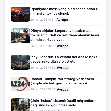
İspaniyada meşə yanğınları səbəbindən 19
min nəfər təxliyə olunub
Avropa
26.İyul.2026 10:51
Dünya birjaları korporativ hesabatlara
fokuslanıb: Neft və faiz dərəcələrinin təsiri
altında cari vəziyyət
Avropa
26.İyul.2026 10:50
İbay Llanosun "La Velada del Año 6" boks
gecəsi rekordları alt-üst etdi
Avropa
26.İyul.2026 10:50
Donald Trampın İran strategiyası: Yaxın
Şərqdə növbəti gərginlik mərhələsi
Avropa
26.İyul.2026 10:50
Çinin “hukou” sistemi: Daxili miqrantların
qarşısındakı görünməz sədd