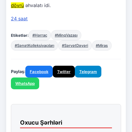
dövrü
əhvalatı idi.
24 saat
Etiketlər:
#Hərrac
#MinqVazası
#SənətKolleksiyaçıları
#SərvətDəyəri
#Miras
Paylaş:
Facebook
Twitter
Telegram
WhatsApp
Oxucu Şərhləri