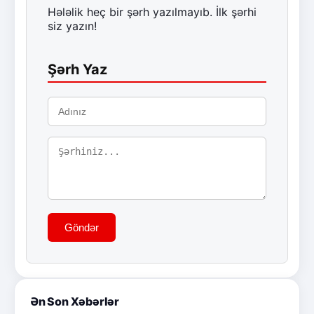
Hələlik heç bir şərh yazılmayıb. İlk şərhi
siz yazın!
Şərh Yaz
Göndər
Ən Son Xəbərlər