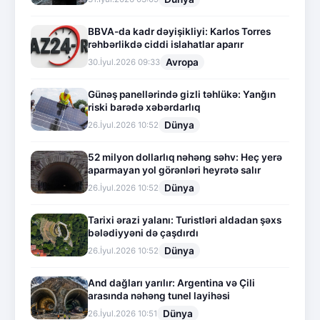
BBVA-da kadr dəyişikliyi: Karlos Torres
rəhbərlikdə ciddi islahatlar aparır
Avropa
30.İyul.2026 09:33
Günəş panellərində gizli təhlükə: Yanğın
riski barədə xəbərdarlıq
Dünya
26.İyul.2026 10:52
52 milyon dollarlıq nəhəng səhv: Heç yerə
aparmayan yol görənləri heyrətə salır
Dünya
26.İyul.2026 10:52
Tarixi ərazi yalanı: Turistləri aldadan şəxs
bələdiyyəni də çaşdırdı
Dünya
26.İyul.2026 10:52
And dağları yarılır: Argentina və Çili
arasında nəhəng tunel layihəsi
Dünya
26.İyul.2026 10:51