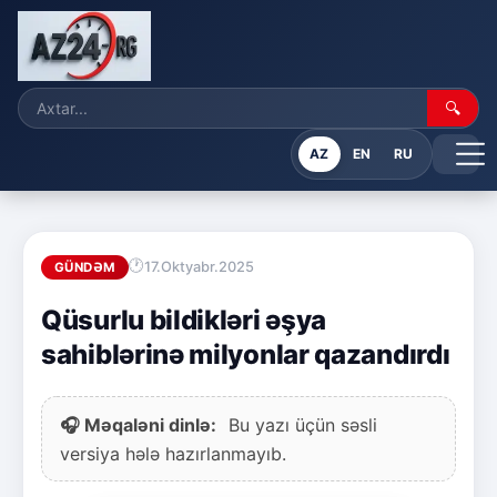
🔍
AZ
EN
RU
17.Oktyabr.2025
GÜNDƏM
Qüsurlu bildikləri əşya
sahiblərinə milyonlar qazandırdı
🎧 Məqaləni dinlə:
Bu yazı üçün səsli
versiya hələ hazırlanmayıb.