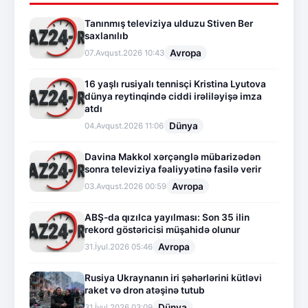
Tanınmış televiziya ulduzu Stiven Ber
saxlanılıb
Avropa
07.Avqust.2026 10:43
16 yaşlı rusiyalı tennisçi Kristina Lyutova
dünya reytinqində ciddi irəliləyişə imza
atdı
Dünya
04.Avqust.2026 11:06
Davina Makkol xərçənglə mübarizədən
sonra televiziya fəaliyyətinə fasilə verir
Avropa
03.Avqust.2026 00:59
ABŞ-da qızılca yayılması: Son 35 ilin
rekord göstəricisi müşahidə olunur
Avropa
31.İyul.2026 05:46
Rusiya Ukraynanın iri şəhərlərini kütləvi
raket və dron atəşinə tutub
Dünya
31.İyul.2026 03:09