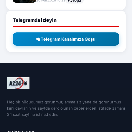
Avropa
26.İyul.2026 10:22
Telegramda izləyin
📲 Telegram Kanalımıza Qoşul
Heç bir hüququmuz qorunmur, amma siz yenə də qorunurmuş
kimi davranın və saytda dərc olunan xəbərlərdən istifadə zamanı
24 saat saytına istinad edin.