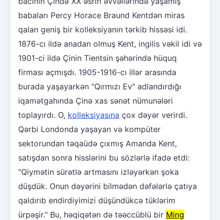
bacının Çində XX əsrin əvvəllərində yaşamış
babaları Percy Horace Braund Kentdən miras
qalan geniş bir kolleksiyanın tərkib hissəsi idi.
1876-cı ildə anadan olmuş Kent, ingilis vəkil idi və
1901-ci ildə Çinin Tientsin şəhərində hüquq
firması açmışdı. 1905-1916-cı illər arasında
burada yaşayarkən "Qırmızı Ev" adlandırdığı
iqamətgahında Çinə xas sənət nümunələri
toplayırdı. O,
kolleksiyasına
çox dəyər verirdi.
Qərbi Londonda yaşayan və kompüter
sektorundan təqaüdə çıxmış Amanda Kent,
satışdan sonra hisslərini bu sözlərlə ifadə etdi:
"Qiymətin sürətlə artmasını izləyərkən şoka
düşdük. Onun dəyərini bilmədən dəfələrlə çatıya
qaldırıb endirdiyimizi düşündükcə tüklərim
ürpəşir." Bu, həqiqətən də təəccüblü bir
Ming