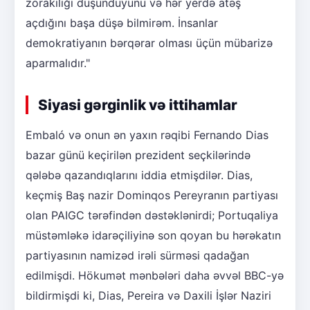
zorakılığı düşündüyünü və hər yerdə atəş
açdığını başa düşə bilmirəm. İnsanlar
demokratiyanın bərqərar olması üçün mübarizə
aparmalıdır."
Siyasi gərginlik və ittihamlar
Embaló və onun ən yaxın rəqibi Fernando Dias
bazar günü keçirilən prezident seçkilərində
qələbə qazandıqlarını iddia etmişdilər. Dias,
keçmiş Baş nazir Dominqos Pereyranın partiyası
olan PAIGC tərəfindən dəstəklənirdi; Portuqaliya
müstəmləkə idarəçiliyinə son qoyan bu hərəkatın
partiyasının namizəd irəli sürməsi qadağan
edilmişdi. Hökumət mənbələri daha əvvəl BBC-yə
bildirmişdi ki, Dias, Pereira və Daxili İşlər Naziri