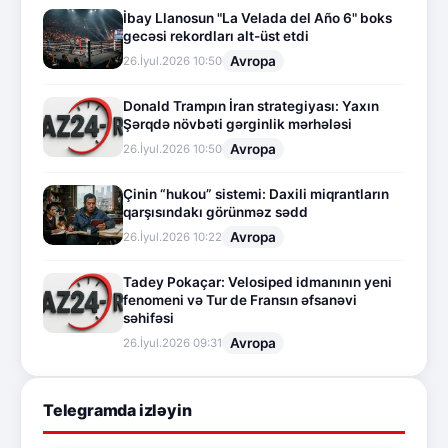
İbay Llanosun "La Velada del Año 6" boks
gecəsi rekordları alt-üst etdi
Avropa
26.İyul.2026 10:50
Donald Trampın İran strategiyası: Yaxın
Şərqdə növbəti gərginlik mərhələsi
Avropa
26.İyul.2026 10:50
Çinin “hukou” sistemi: Daxili miqrantların
qarşısındakı görünməz sədd
Avropa
26.İyul.2026 10:22
Tadey Pokaçar: Velosiped idmanının yeni
fenomeni və Tur de Fransın əfsanəvi
səhifəsi
Avropa
26.İyul.2026 09:31
Telegramda izləyin