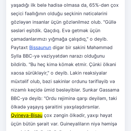
yaşadığı ilk belə hadisə olmasa da, 65%-dən çox
seçici fəallığının olduğu seçkinin nəticələrini
gözləyən insanlar üçün gözlənilməz olub. "Güllə
səsləri eşitdik. Qaçdıq. Evə getmək üçün
çamadanlarımızı yığmağa çalışdıq," o deyib.
Paytaxt
Bissaunun
digər bir sakini Məhəmməd
Sylla BBC-yə vəziyyətdən narazı olduğunu
bildirib. "Bu heç kimə kömək etmir. Çünki ölkəni
xaosa sürükləyir," o deyib. Lakin reaksiyalar
müxtəlif olub, bəzi sakinlər ordunu tərifləyib və
nizamlı keçidə ümid bəsləyiblər. Sunkar Gassama
BBC-yə deyib: "Ordu rejiminə qarşı deyiləm, təki
ölkədə yaşayış şəraitini yaxşılaşdırsınlar.
Qvineya-Bisau
çox zəngin ölkədir, yaxşı həyat
üçün bütün şərait var. Guineyaliların niyə həmişə