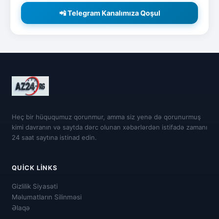
📲 Telegram Kanalımıza Qoşul
Heç bir hüququmuz qorunmur, amma siz yenə də qorunurmuş
kimi davranın və saytda dərc olunan xəbərlərdən istifadə zamanı
24 saat saytına istinad edin.
QUICK LINKS
Gizlilik Siyasəti
Məlumatların Silinməsi
Əlaqə