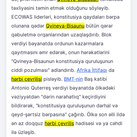
təxliyəsini təmin etmək olduğunu söyləyib.
ECOWAS liderləri, konstitusiya qaydaları bərpa
olunana qədər
Qvineya-Bisaunu
bütün qərar
qəbuletmə orqanlarından uzaqlaşdırıb. Blok
verdiyi bəyanatda ordunun kazarmalara
qayıtmasını əmr edərək, onun hərəkətlərini
"Qvineya-Bisaunun konstitusiya quruluşunun
ciddi pozulması" adlandırıb.
Afrika İttifaqı
da
hərbi çevrilişi
pisləyib.
BMT-nin
Baş katibi
Antonio Quterreş verdiyi bəyanatda ölkədəki
vəziyyətdən "dərin narahatlıq" keçirdiyini
bildirərək, "konstitusiya quruluşunun dərhal və
qeyd-şərtsiz bərpasına" çağırıb. Ölkə son əlli ildə
ən az doqquz
hərbi çevriliş
hadisəsi və ya cəhdi
ilə üzləşib.