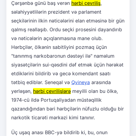
Çərşənbə günü baş verən
hərbi çevriliş
,
səlahiyyətlilərin prezident və parlament
seçkilərinin ilkin nəticələrini elan etməsinə bir gün
qalmış reallaşıb. Ordu seçki prosesini dayandırıb
və nəticələrin açıqlanmasına mane olub.
Hərbçilər, ölkənin sabitliyini pozmaq üçün
"tanınmış narkobaronun dəstəyi ilə" naməlum
siyasətçilərin sui-qəsdini dəf etmək üçün hərəkət
etdiklərini bildirib və gecə komendant saatı
tətbiq ediblər. Seneqal və
Qvineya
arasında
yerləşən,
hərbi çevrilişlərə
meyilli olan bu ölkə,
1974-cü ildə Portuqaliyadan müstəqillik
qazandığından bəri hərbçilərin nüfuzlu olduğu bir
narkotik ticarəti mərkəzi kimi tanınır.
Üç uşaq anası BBC-yə bildirib ki, bu, onun