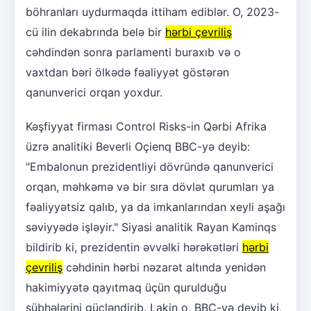
böhranları uydurmaqda ittiham ediblər. O, 2023-
cü ilin dekabrında belə bir
hərbi çevriliş
cəhdindən sonra parlamenti buraxıb və o
vaxtdan bəri ölkədə fəaliyyət göstərən
qanunverici orqan yoxdur.
Kəşfiyyat firması Control Risks-in Qərbi Afrika
üzrə analitiki Beverli Oçienq BBC-yə deyib:
"Embalonun prezidentliyi dövründə qanunverici
orqan, məhkəmə və bir sıra dövlət qurumları ya
fəaliyyətsiz qalıb, ya da imkanlarından xeyli aşağı
səviyyədə işləyir." Siyasi analitik Rayan Kaminqs
bildirib ki, prezidentin əvvəlki hərəkətləri
hərbi
çevriliş
cəhdinin hərbi nəzarət altında yenidən
hakimiyyətə qayıtmaq üçün qurulduğu
şübhələrini gücləndirib. Lakin o, BBC-yə deyib ki,