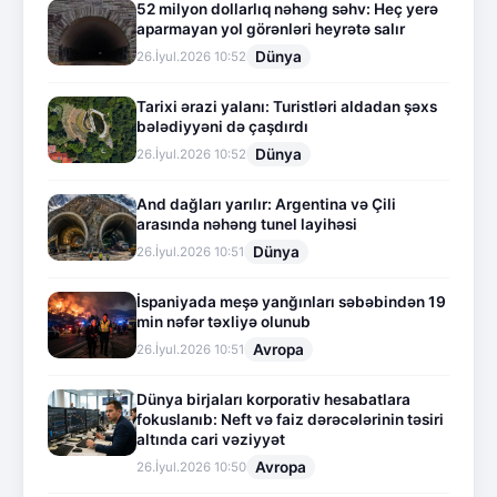
52 milyon dollarlıq nəhəng səhv: Heç yerə
aparmayan yol görənləri heyrətə salır
Dünya
26.İyul.2026 10:52
Tarixi ərazi yalanı: Turistləri aldadan şəxs
bələdiyyəni də çaşdırdı
Dünya
26.İyul.2026 10:52
And dağları yarılır: Argentina və Çili
arasında nəhəng tunel layihəsi
Dünya
26.İyul.2026 10:51
İspaniyada meşə yanğınları səbəbindən 19
min nəfər təxliyə olunub
Avropa
26.İyul.2026 10:51
Dünya birjaları korporativ hesabatlara
fokuslanıb: Neft və faiz dərəcələrinin təsiri
altında cari vəziyyət
Avropa
26.İyul.2026 10:50