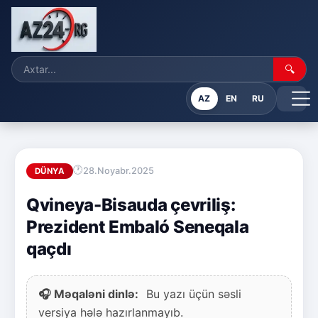
🔍
AZ
EN
RU
28.Noyabr.2025
DÜNYA
Qvineya-Bisauda çevriliş:
Prezident Embaló Seneqala
qaçdı
🎧 Məqaləni dinlə:
Bu yazı üçün səsli
versiya hələ hazırlanmayıb.