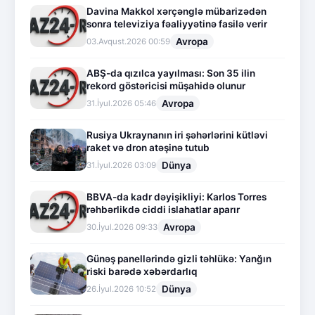
Davina Makkol xərçənglə mübarizədən
sonra televiziya fəaliyyətinə fasilə verir
Avropa
03.Avqust.2026 00:59
ABŞ-da qızılca yayılması: Son 35 ilin
rekord göstəricisi müşahidə olunur
Avropa
31.İyul.2026 05:46
Rusiya Ukraynanın iri şəhərlərini kütləvi
raket və dron atəşinə tutub
Dünya
31.İyul.2026 03:09
BBVA-da kadr dəyişikliyi: Karlos Torres
rəhbərlikdə ciddi islahatlar aparır
Avropa
30.İyul.2026 09:33
Günəş panellərində gizli təhlükə: Yanğın
riski barədə xəbərdarlıq
Dünya
26.İyul.2026 10:52