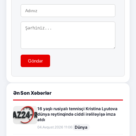
Göndər
Ən Son Xəbərlər
16 yaşlı rusiyalı tennisçi Kristina Lyutova
dünya reytinqində ciddi irəliləyişə imza
atdı
Dünya
04.Avqust.2026 11:06