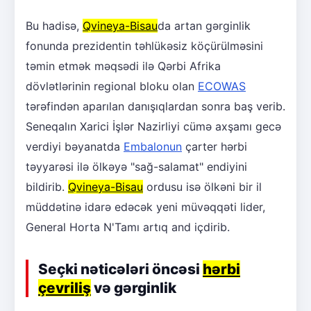
Bu hadisə,
Qvineya-Bisau
da artan gərginlik
fonunda prezidentin təhlükəsiz köçürülməsini
təmin etmək məqsədi ilə Qərbi Afrika
dövlətlərinin regional bloku olan
ECOWAS
tərəfindən aparılan danışıqlardan sonra baş verib.
Seneqalın Xarici İşlər Nazirliyi cümə axşamı gecə
verdiyi bəyanatda
Embalonun
çarter hərbi
təyyarəsi ilə ölkəyə "sağ-salamat" endiyini
bildirib.
Qvineya-Bisau
ordusu isə ölkəni bir il
müddətinə idarə edəcək yeni müvəqqəti lider,
General Horta N'Tamı artıq and içdirib.
Seçki nəticələri öncəsi
hərbi
çevriliş
və gərginlik