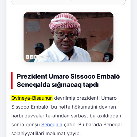
Prezident Umaro Sissoco Embaló
Seneqalda sığınacaq tapdı
Qvineya-Bisaunun
devrilmiş prezidenti Umaro
Sissoco Embaló, bu həftə hökumətini devirən
hərbi qüvvələr tərəfindən sərbəst buraxıldıqdan
sonra qonşu
Seneqala
çatıb. Bu barədə Seneqal
səlahiyyətliləri məlumat yayıb.