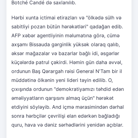
Botché Candé də saxlanılıb.
Hərbi xunta ictimai etirazları və "ölkədə sülh və
sabitliyi pozan bütün hərəkətləri" qadağan edib.
AFP xəbər agentliyinin məlumatına görə, cümə
axşamı Bissauda gərginlik yüksək olaraq qalıb,
əksər mağazalar və bazarlar bağlı idi, əsgərlər
küçələrdə patrul çəkirdi. Həmin gün daha əvvəl,
ordunun Baş Qərargah rəisi General N'Tam bir il
müddətinə ölkənin yeni lideri təyin edilib. O,
çıxışında ordunun "demokratiyamızı təhdid edən
əməliyyatların qarşısını almaq üçün" hərəkət
etdiyini söyləyib. And içmə mərasimindən dərhal
sonra hərbçilər çevrilişi elan edərkən bağladığı
quru, hava və dəniz sərhədlərini yenidən açıblar.