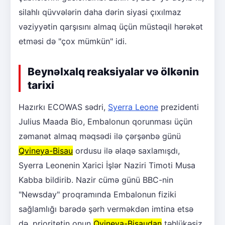
silahlı qüvvələrin daha dərin siyasi çıxılmaz
vəziyyətin qarşısını almaq üçün müstəqil hərəkət
etməsi də "çox mümkün" idi.
Beynəlxalq reaksiyalar və ölkənin
tarixi
Hazırkı ECOWAS sədri,
Syerra Leone
prezidenti
Julius Maada Bio, Embalonun qorunması üçün
zəmanət almaq məqsədi ilə çərşənbə günü
Qvineya-Bisau
ordusu ilə əlaqə saxlamışdı,
Syerra Leonenin Xarici İşlər Naziri Timoti Musa
Kabba bildirib. Nazir cümə günü BBC-nin
"Newsday" proqramında Embalonun fiziki
sağlamlığı barədə şərh verməkdən imtina etsə
də, prioritetin onun
Qvineya-Bisaudan
təhlükəsiz