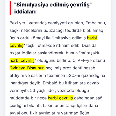
"Simulyasiya edilmiş çevriliş"
iddiaları
Bəzi yerli vətəndaş cəmiyyəti qrupları, Embalonu,
seçki nəticələrini uduzacağı təqdirdə bloklamaq
üçün ordu köməyi ilə "imitasiya edilmiş
hərbi
çevriliş
" təşkil etməkdə ittiham edib. Dias da
oxşar iddialar səsləndirərək, bunun "mütəşəkkil
hərbi çevriliş
" olduğunu bildirib. O, AFP-yə özünü
Qvineya-Bisaunun
seçilmiş prezidenti hesab
etdiyini və səslərin təxminən 52%-ni qazandığına
inandığını deyib. Embaló bu ittihamlara cavab
verməyib. 53 yaşlı lider, vəzifədə olduğu
müddətdə bir neçə
hərbi çevriliş
cəhdindən sağ
çıxdığını bildirib. Lakin onun tənqidçiləri daha
əvvəl onu fikir ayrılıqlarını yatırmaq üçün