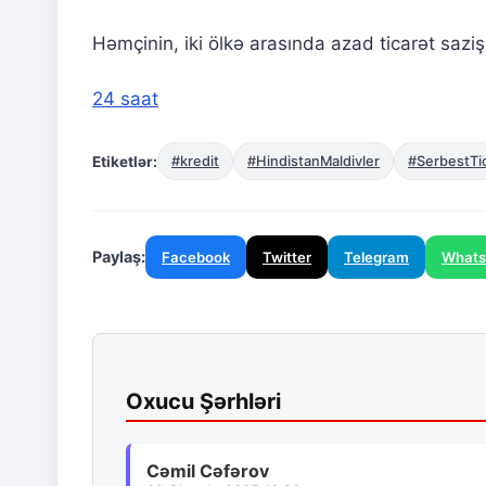
Həmçinin, iki ölkə arasında azad ticarət sazi
24 saat
Etiketlər:
#kredit
#HindistanMaldivler
#SerbestTi
Paylaş:
Facebook
Twitter
Telegram
What
Oxucu Şərhləri
Cəmil Cəfərov