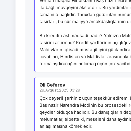
Verilən məqalə Hindistanın Baş naziri Narend
ilə bağlı mövqeyini əks etdirir. Bu yardımlar
tamamilə haqlıdır. Tarixdən götürülən nümunəl
təsirləri, bu cür maliyyə əməkdaşlıqlarının di
Bu kreditin əsl məqsədi nədir? Yalnızca Mald
təsirini artırmaq? Kredit şərtlərinin açıqlı
Maldivlərin iqtisadi müstəqilliyini gücləndirə
cavabları, Hindistan və Maldivlər arasındak
formalaşdıracağını anlamaq üçün çox vacibdi
Əli Cəfərov
29.Avqust.2025 03:29
Çox dəyərli şərhiniz üçün təşəkkür edirəm. H
Baş nazir Narendra Modinin bu prosesdəki rolu
qeydlər olduqca haqlıdır. Bu danışıqların dəq
məlumatlar, əlbəttə ki, məsələni daha aydınl
anlaşılmasına kömək edir.