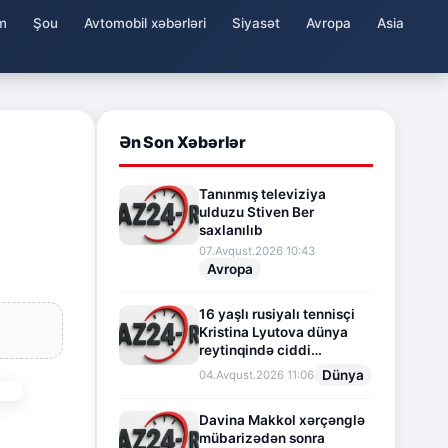
m
Şou
Avtomobil xəbərləri
Siyasət
Avropa
Asia
Ən Son Xəbərlər
Tanınmış televiziya
ulduzu Stiven Ber
saxlanılıb
07.Avqust.2026 10:43
Avropa
16 yaşlı rusiyalı tennisçi
Kristina Lyutova dünya
reytinqində ciddi
irəliləyişə imza atdı
Dünya
04.Avqust.2026 11:06
Davina Makkol xərçənglə
mübarizədən sonra