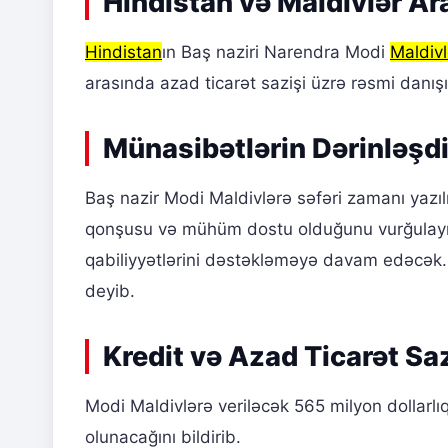
Hindistan və Maldivlər Ar
Hindistan
ın Baş naziri Narendra Modi
Maldivl
arasında azad ticarət sazişi üzrə rəsmi danışıq
Münasibətlərin Dərinləşdi
Baş nazir Modi Maldivlərə səfəri zamanı yazılı
qonşusu və mühüm dostu olduğunu vurğulayıb
qabiliyyətlərini dəstəkləməyə davam edəcək
deyib.
Kredit və Azad Ticarət Saz
Modi Maldivlərə veriləcək 565 milyon dollarlıq 
olunacağını bildirib.