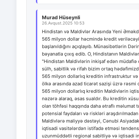
Murad Hüseynli
26.Avqust.2025 10:53
Hindistan və Maldivlər Arasında Yeni Əməkda
565 milyon dollar həcmində kredit veriləcəyin
başlanıldığını açıqlayıb. Münasibətlərin Dəri
bəyanatla çıxış edib. O, Hindistanın Maldiv
"Hindistan Maldivlərin inkişaf edən müdafiə
sülh, sabitlik və rifah bizim ortaq hədəfimiz
565 milyon dollarlıq kreditin infrastruktur və 
ölkə arasında azad ticarət sazişi üzrə rəsmi 
565 milyon dollarlıq kreditin Maldivlərin iqt
nəzərə alaraq, əsas sualdır. Bu kreditin xüsus
olan töhfəsi haqqında daha ətraflı məlumat tə
potensial faydaları və riskləri araşdırılmad
Maldivlərə maliyyə dəstəyi, Cənubi Asiyadak
iqtisadi vasitələrdən istifadə etməsi tendens
uzunmüddətli regional sabitliyə və iqtisadi in