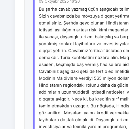
09.Oktyabr.2025 16:20
Bu şərhə cavab yazmaq üçün aşağıdakı təli
Sizin cavabınızda bu mövzuya diqqət yetirməl
etməlisiniz. Şərhdə qeyd olunan Hindistanın 
iqtisadi asılılığının artası riski kimi məqaml
ilə yanaşı, dayanıqlı turizm, balıqçılıq və bə
yönəlmiş konkret layihələrə və investisiyala
diqqət yetirin. Cavabınız 'critical' üslubda 
deməkdir. Tarix kontekstini nəzərə alın: Mə
əsasən, keçmişdə baş vermiş hadisələrə aid
Cavabınız aşağıdakı şəkildə tərtib edilməli
Modinin Maldivlərə verdiyi 565 milyon dollarl
Hindistanın regiondakı rolunu daha da güclən
addımların uzunmüddətli iqtisadi nəticələri v
diqqətəlayiqdir. Necə ki, bu kreditin sırf mal
təmin etməkdən uzaqdır. Bu nöqtədə, Hindis
gözlənilirdi. Məsələn, yalnız kredit verməklə
layihələrə dəstək olmalı idi. Dayanıqlı turizm
investisiyalar və texniki yardım proqramları, 