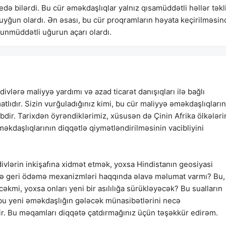
də bilərdi. Bu cür əməkdaşlıqlar yalnız qısamüddətli həllər təkl
ğun olardı. Ən əsası, bu cür proqramların həyata keçirilməsin
zunmüddətli uğurun açarı olardı.
vlərə maliyyə yardımı və azad ticarət danışıqları ilə bağlı
ıdır. Sizin vurğuladığınız kimi, bu cür maliyyə əməkdaşlıqların
dir. Tarixdən öyrəndiklərimiz, xüsusən də Çinin Afrika ölkələri
əməkdaşlıqlarının diqqətlə qiymətləndirilməsinin vacibliyini
ivlərin inkişafına xidmət etmək, yoxsa Hindistanın geosiyasi
ğı və geri ödəmə mexanizmləri haqqında əlavə məlumat varmı? Bu,
cəkmi, yoxsa onları yeni bir asılılığa sürükləyəcək? Bu sualların
ı bu yeni əməkdaşlığın gələcək münasibətlərini necə
ir. Bu məqamları diqqətə çatdırmağınız üçün təşəkkür edirəm.