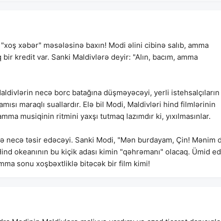
 "xoş xəbər" məsələsinə baxın! Modi əlini cibinə salıb, amma
 bir kredit var. Sanki Maldivlərə deyir: "Alın, bacım, amma
aldivlərin necə borc batağına düşməyəcəyi, yerli istehsalçıların
ısı maraqlı suallardır. Elə bil Modi, Maldivləri hind filmlərinin
amma musiqinin ritmini yaxşı tutmaq lazımdır ki, yıxılmasınlar.
ərə necə təsir edəcəyi. Sanki Modi, "Mən burdayam, Çin! Mənim 
 Hind okeanının bu kiçik adası kimin "qəhrəmanı" olacaq. Ümid e
mma sonu xoşbəxtliklə bitəcək bir film kimi!