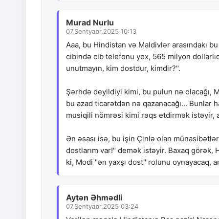
Murad Nurlu
07.Sentyabr.2025 10:13
Aaa, bu Hindistan və Maldivlər arasındakı bu
cibində cib telefonu yox, 565 milyon dollarlıq
unutmayın, kim dostdur, kimdir?".
Şərhdə deyildiyi kimi, bu pulun nə olacağı, M
bu azad ticarətdən nə qazanacağı... Bunlar ham
musiqili nömrəsi kimi rəqs etdirmək istəyir, 
Ən əsası isə, bu işin Çinlə olan münasibətl
dostlarım var!" demək istəyir. Baxaq görək,
ki, Modi "ən yaxşı dost" rolunu oynayacaq, a
Aytən Əhmədli
07.Sentyabr.2025 03:24