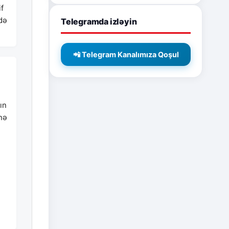
if
də
Telegramda izləyin
📲 Telegram Kanalımıza Qoşul
ın
nə