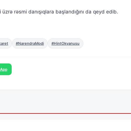
şi üzrə rəsmi danışıqlara başlandığını da qeyd edib.
caret
#NarendraModi
#HintOkyanusu
sApp