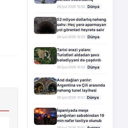
Dünya
26.İyul.2026 10:52
52 milyon dollarlıq nəhəng
səhv: Heç yerə aparmayan
yol görənləri heyrətə salır
Dünya
26.İyul.2026 10:52
Tarixi ərazi yalanı:
Turistləri aldadan şəxs
bələdiyyəni də çaşdırdı
Dünya
26.İyul.2026 10:52
And dağları yarılır:
Argentina və Çili arasında
nəhəng tunel layihəsi
Dünya
26.İyul.2026 10:51
İspaniyada meşə
yanğınları səbəbindən 19
min nəfər təxliyə olunub
Avropa
26.İyul.2026 10:51