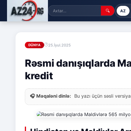
🔍
AZ
25.İyul.2025
DÜNYA
Rəsmi danışıqlarda Ma
kredit
🎧 Məqaləni dinlə:
Bu yazı üçün səsli versiya