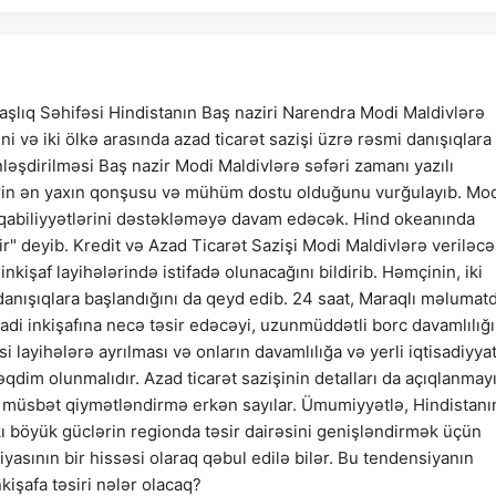
şlıq Səhifəsi Hindistanın Baş naziri Narendra Modi Maldivlərə
i və iki ölkə arasında azad ticarət sazişi üzrə rəsmi danışıqlara
nləşdirilməsi Baş nazir Modi Maldivlərə səfəri zamanı yazılı
lərin ən yaxın qonşusu və mühüm dostu olduğunu vurğulayıb. Mod
 qabiliyyətlərini dəstəkləməyə davam edəcək. Hind okeanında
dir" deyib. Kredit və Azad Ticarət Sazişi Modi Maldivlərə veriləc
inkişaf layihələrində istifadə olunacağını bildirib. Həmçinin, iki
danışıqlara başlandığını da qeyd edib. 24 saat, Maraqlı məlumatd
isadi inkişafına necə təsir edəcəyi, uzunmüddətli borc davamlılığı
i layihələrə ayrılması və onların davamlılığa və yerli iqtisadiyya
qdim olunmalıdır. Azad ticarət sazişinin detalları da açıqlanmay
an müsbət qiymətləndirmə erkən sayılar. Ümumiyyətlə, Hindistanı
ı böyük güclərin regionda təsir dairəsini genişləndirmək üçün
iyasının bir hissəsi olaraq qəbul edilə bilər. Bu tendensiyanın
kişafa təsiri nələr olacaq?