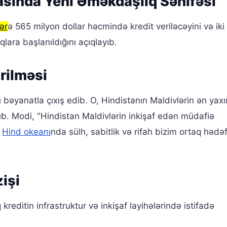
asında Yeni Əməkdaşlıq Səhifəsi
ər
ə 565 milyon dollar həcmində kredit veriləcəyini və iki
lara başlanıldığını açıqlayıb.
rilməsi
 bəyanatla çıxış edib. O, Hindistanın Maldivlərin ən yaxı
. Modi, "Hindistan Maldivlərin inkişaf edən müdafiə
.
Hind okeanı
nda sülh, sabitlik və rifah bizim ortaq hədəf
işi
kreditin infrastruktur və inkişaf layihələrində istifadə