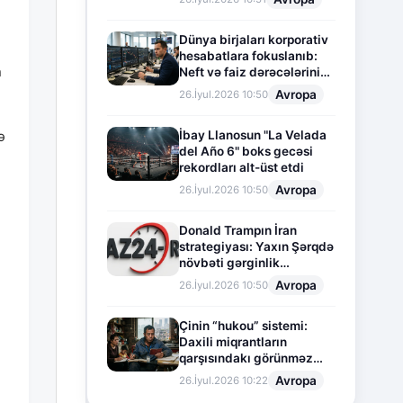
Dünya birjaları korporativ
hesabatlara fokuslanıb:
n
Neft və faiz dərəcələrinin
təsiri altında cari vəziyyət
Avropa
26.İyul.2026 10:50
İbay Llanosun "La Velada
ə
del Año 6" boks gecəsi
rekordları alt-üst etdi
Avropa
26.İyul.2026 10:50
Donald Trampın İran
strategiyası: Yaxın Şərqdə
növbəti gərginlik
mərhələsi
Avropa
26.İyul.2026 10:50
Çinin “hukou” sistemi:
Daxili miqrantların
qarşısındakı görünməz
sədd
Avropa
26.İyul.2026 10:22