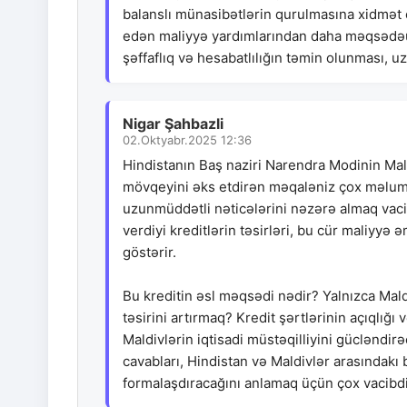
balanslı münasibətlərin qurulmasına xidmət e
edən maliyyə yardımlarından daha məqsədəuy
şəffaflıq və hesabatlılığın təmin olunması, u
Nigar Şahbazli
02.Oktyabr.2025 12:36
Hindistanın Baş naziri Narendra Modinin Maldi
mövqeyini əks etdirən məqaləniz çox məlumatl
uzunmüddətli nəticələrini nəzərə almaq vacib
verdiyi kreditlərin təsirləri, bu cür maliyyə 
göstərir.
Bu kreditin əsl məqsədi nədir? Yalnızca Mald
təsirini artırmaq? Kredit şərtlərinin açıqlı
Maldivlərin iqtisadi müstəqilliyini gücləndirə
cavabları, Hindistan və Maldivlər arasındak
formalaşdıracağını anlamaq üçün çox vacibd