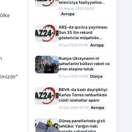
televiziya fəaliyyətinə
fasilə verir
03.Avqust.2026 00:59
Avropa
 ölkə
ABŞ-da qızılca yayılması:
Son 35 ilin rekord
göstəricisi müşahidə
olunur
Avropa
31.İyul.2026 05:46
n
Rusiya Ukraynanın iri
şəhərlərini kütləvi raket və
dron atəşinə tutub
imizdir"
Dünya
31.İyul.2026 03:09
BBVA-da kadr dəyişikliyi:
Karlos Torres rəhbərlikdə
ciddi islahatlar aparır
Avropa
30.İyul.2026 09:33
Günəş panellərində gizli
təhlükə: Yanğın riski
barədə xəbərdarlıq