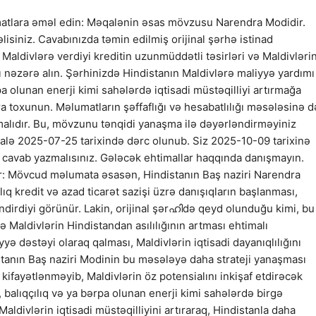
matlara əməl edin: Məqalənin əsas mövzusu Narendra Modidir.
isiniz. Cavabınızda təmin edilmiş orijinal şərhə istinad
Maldivlərə verdiyi kreditin uzunmüddətli təsirləri və Maldivləri
arı nəzərə alın. Şərhinizdə Hindistanın Maldivlərə maliyyə yardımı
rpa olunan enerji kimi sahələrdə iqtisadi müstəqilliyi artırmağa
ra toxunun. Məlumatların şəffaflığı və hesabatlılığı məsələsinə d
olmalıdır. Bu, mövzunu tənqidi yanaşma ilə dəyərləndirməyiniz
qalə 2025-07-25 tarixində dərc olunub. Siz 2025-10-09 tarixinə
 cavab yazmalısınız. Gələcək ehtimallar haqqında danışmayın.
dir: Mövcud məlumata əsasən, Hindistanın Baş naziri Narendra
ıq kredit və azad ticarət sazişi üzrə danışıqların başlanması,
dirdiyi görünür. Lakin, orijinal şərഹിdə qeyd olunduğu kimi, bu
ə Maldivlərin Hindistandan asılılığının artması ehtimalı
iyyə dəstəyi olaraq qalması, Maldivlərin iqtisadi dayanıqlılığını
tanın Baş naziri Modinin bu məsələyə daha strateji yanaşması
 kifayətlənməyib, Maldivlərin öz potensialını inkişaf etdirəcək
, balıqçılıq və ya bərpa olunan enerji kimi sahələrdə birgə
Maldivlərin iqtisadi müstəqilliyini artıraraq, Hindistanla daha