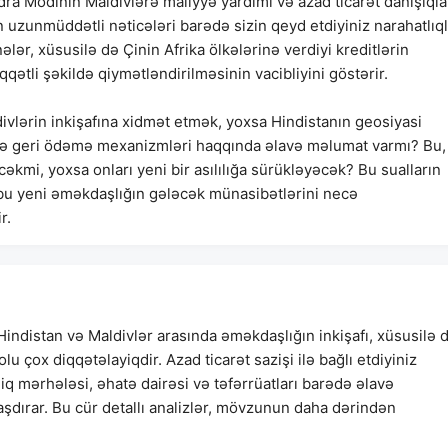
ra Modinin Maldivlərə maliyyə yardımı və azad ticarət danışıqla
ın uzunmüddətli nəticələri barədə sizin qeyd etdiyiniz narahatlıq
ər, xüsusilə də Çinin Afrika ölkələrinə verdiyi kreditlərin
qqətli şəkildə qiymətləndirilməsinin vacibliyini göstərir.
ivlərin inkişafına xidmət etmək, yoxsa Hindistanın geosiyasi
ğı və geri ödəmə mexanizmləri haqqında əlavə məlumat varmı? Bu,
cəkmi, yoxsa onları yeni bir asılılığa sürükləyəcək? Bu sualların
ı bu yeni əməkdaşlığın gələcək münasibətlərini necə
r.
indistan və Maldivlər arasında əməkdaşlığın inkişafı, xüsusilə 
 çox diqqətəlayiqdir. Azad ticarət sazişi ilə bağlı etdiyiniz
iq mərhələsi, əhatə dairəsi və təfərrüatları barədə əlavə
aşdırar. Bu cür detallı analizlər, mövzunun daha dərindən