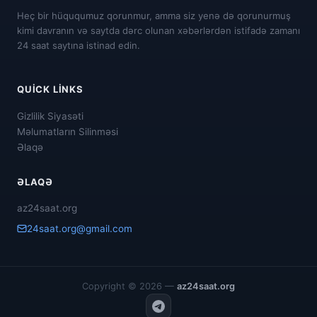
Heç bir hüququmuz qorunmur, amma siz yenə də qorunurmuş
kimi davranın və saytda dərc olunan xəbərlərdən istifadə zamanı
24 saat saytına istinad edin.
QUICK LINKS
Gizlilik Siyasəti
Məlumatların Silinməsi
Əlaqə
ƏLAQƏ
az24saat.org
24saat.org@gmail.com
Copyright © 2026 —
az24saat.org