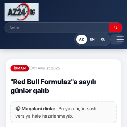
🔍
AZ
EN
RU
01.Avqust.2025
İDMAN
"Red Bull Formulaz"a sayılı
günlər qalıb
🎧 Məqaləni dinlə:
Bu yazı üçün səsli
versiya hələ hazırlanmayıb.