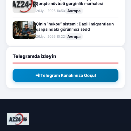
Şərqdə növbəti gərginlik mərhələsi
Avropa
26.İyul.2026 10:50
Çinin “hukou” sistemi: Daxili miqrantların
qarşısındakı görünməz sədd
Avropa
26.İyul.2026 10:22
Telegramda izləyin
📲 Telegram Kanalımıza Qoşul