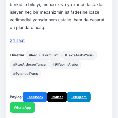
bərkidilə bildiyi, mühərrik və ya xarici dəstəklə
işləyən heç bir mexanizmin istifadəsinə icazə
verilmədiyi yarışda həm ustalıq, həm də cəsarət
ön planda olacaq.
24 saat
Etiketlər:
#RedBullFormulaz
#TaxtaArabaYarışı
#RizeArdeşenTunca
#ƏlYapımıAraba
#ƏyləncəliYarış
Paylaş:
Facebook
Twitter
Telegram
WhatsApp