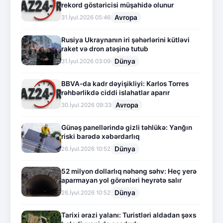
rekord göstəricisi müşahidə olunur
Avropa
31.İyul.2026 05:46
Rusiya Ukraynanın iri şəhərlərini kütləvi
raket və dron atəşinə tutub
Dünya
31.İyul.2026 03:09
BBVA-da kadr dəyişikliyi: Karlos Torres
rəhbərlikdə ciddi islahatlar aparır
Avropa
30.İyul.2026 09:33
Günəş panellərində gizli təhlükə: Yanğın
riski barədə xəbərdarlıq
Dünya
26.İyul.2026 10:52
52 milyon dollarlıq nəhəng səhv: Heç yerə
aparmayan yol görənləri heyrətə salır
Dünya
26.İyul.2026 10:52
Tarixi ərazi yalanı: Turistləri aldadan şəxs