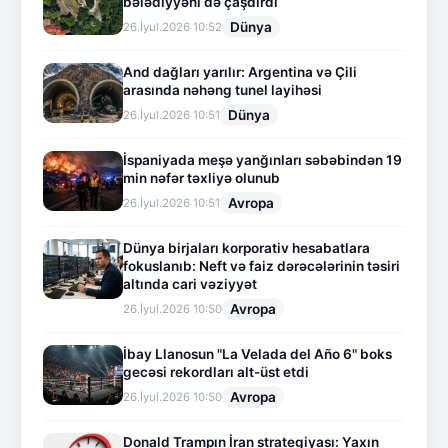
bələdiyyəni də çaşdırdı
Dünya
26.İyul.2026 10:52
And dağları yarılır: Argentina və Çili
arasında nəhəng tunel layihəsi
Dünya
26.İyul.2026 10:51
İspaniyada meşə yanğınları səbəbindən 19
min nəfər təxliyə olunub
Avropa
26.İyul.2026 10:51
Dünya birjaları korporativ hesabatlara
fokuslanıb: Neft və faiz dərəcələrinin təsiri
altında cari vəziyyət
Avropa
26.İyul.2026 10:50
İbay Llanosun "La Velada del Año 6" boks
gecəsi rekordları alt-üst etdi
Avropa
26.İyul.2026 10:50
Donald Trampın İran strategiyası: Yaxın