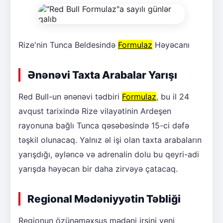
Rize'nin Tunca Beldesində
Formulaz
Həyəcanı
Ənənəvi Taxta Arabalar Yarışı
Red Bull-un ənənəvi tədbiri
Formulaz
, bu il 24
avqust tarixində Rize vilayətinin Ardeşen
rayonuna bağlı Tunca qəsəbəsində 15-ci dəfə
təşkil olunacaq. Yalnız əl işi olan taxta arabaların
yarışdığı, əyləncə və adrenalin dolu bu qeyri-adi
yarışda həyəcan bir daha zirvəyə çatacaq.
Regional Mədəniyyətin Təbliği
Regionun özünəməxsus mədəni irsini yeni