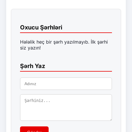
Oxucu Şərhləri
Hələlik heç bir şərh yazılmayıb. İlk şərhi
siz yazın!
Şərh Yaz