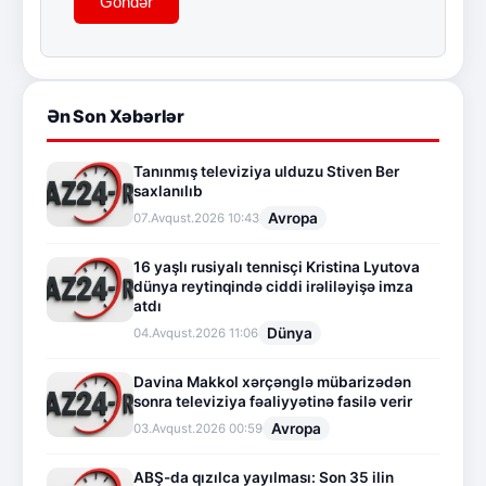
Göndər
Ən Son Xəbərlər
Tanınmış televiziya ulduzu Stiven Ber
saxlanılıb
Avropa
07.Avqust.2026 10:43
16 yaşlı rusiyalı tennisçi Kristina Lyutova
dünya reytinqində ciddi irəliləyişə imza
atdı
Dünya
04.Avqust.2026 11:06
Davina Makkol xərçənglə mübarizədən
sonra televiziya fəaliyyətinə fasilə verir
Avropa
03.Avqust.2026 00:59
ABŞ-da qızılca yayılması: Son 35 ilin