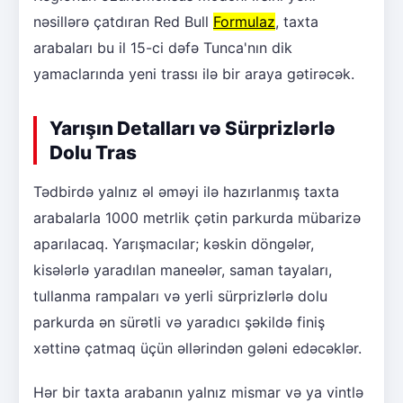
nəsillərə çatdıran Red Bull
Formulaz
, taxta
arabaları bu il 15-ci dəfə Tunca'nın dik
yamaclarında yeni trassı ilə bir araya gətirəcək.
Yarışın Detalları və Sürprizlərlə
Dolu Tras
Tədbirdə yalnız əl əməyi ilə hazırlanmış taxta
arabalarla 1000 metrlik çətin parkurda mübarizə
aparılacaq. Yarışmacılar; kəskin döngələr,
kisələrlə yaradılan maneələr, saman tayaları,
tullanma rampaları və yerli sürprizlərlə dolu
parkurda ən sürətli və yaradıcı şəkildə finiş
xəttinə çatmaq üçün əllərindən gələni edəcəklər.
Hər bir taxta arabanın yalnız mismar və ya vintlə