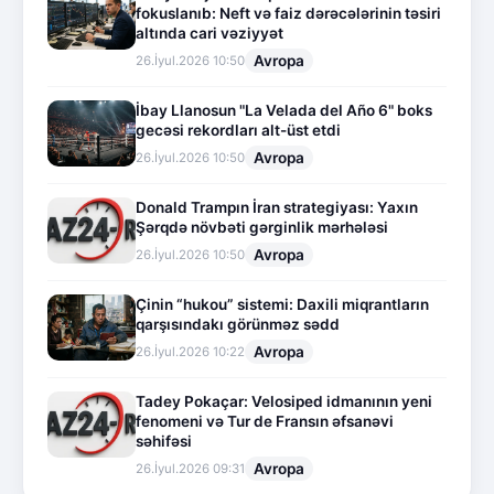
fokuslanıb: Neft və faiz dərəcələrinin təsiri
altında cari vəziyyət
Avropa
26.İyul.2026 10:50
İbay Llanosun "La Velada del Año 6" boks
gecəsi rekordları alt-üst etdi
Avropa
26.İyul.2026 10:50
Donald Trampın İran strategiyası: Yaxın
Şərqdə növbəti gərginlik mərhələsi
Avropa
26.İyul.2026 10:50
Çinin “hukou” sistemi: Daxili miqrantların
qarşısındakı görünməz sədd
Avropa
26.İyul.2026 10:22
Tadey Pokaçar: Velosiped idmanının yeni
fenomeni və Tur de Fransın əfsanəvi
səhifəsi
Avropa
26.İyul.2026 09:31