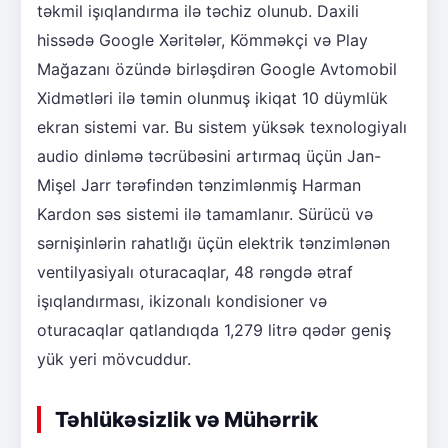
təkmil işıqlandırma ilə təchiz olunub. Daxili
hissədə Google Xəritələr, Kömməkçi və Play
Mağazanı özündə birləşdirən Google Avtomobil
Xidmətləri ilə təmin olunmuş ikiqat 10 düymlük
ekran sistemi var. Bu sistem yüksək texnologiyalı
audio dinləmə təcrübəsini artırmaq üçün Jan-
Mişel Jarr tərəfindən tənzimlənmiş Harman
Kardon səs sistemi ilə tamamlanır. Sürücü və
sərnişinlərin rahatlığı üçün elektrik tənzimlənən
ventilyasiyalı oturacaqlar, 48 rəngdə ətraf
işıqlandırması, ikizonalı kondisioner və
oturacaqlar qatlandıqda 1,279 litrə qədər geniş
yük yeri mövcuddur.
Təhlükəsizlik və Mühərrik