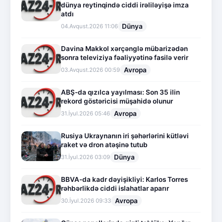
dünya reytinqində ciddi irəliləyişə imza
atdı
Dünya
04.Avqust.2026 11:06
Davina Makkol xərçənglə mübarizədən
sonra televiziya fəaliyyətinə fasilə verir
Avropa
03.Avqust.2026 00:59
ABŞ-da qızılca yayılması: Son 35 ilin
rekord göstəricisi müşahidə olunur
Avropa
31.İyul.2026 05:46
Rusiya Ukraynanın iri şəhərlərini kütləvi
raket və dron atəşinə tutub
Dünya
31.İyul.2026 03:09
BBVA-da kadr dəyişikliyi: Karlos Torres
rəhbərlikdə ciddi islahatlar aparır
Avropa
30.İyul.2026 09:33