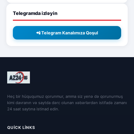
Telegramda izləyin
📲 Telegram Kanalımıza Qoşul
Heç bir hüququmuz qorunmur, amma siz yenə də qorunurmuş
kimi davranın və saytda dərc olunan xəbərlərdən istifadə zamanı
24 saat saytına istinad edin.
QUICK LINKS