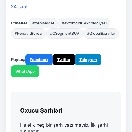
24 saat
Etiketlər:
#YeniModel
#AvtomobilTexnologiyası
#RenaultBoreal
#CSegmentSUV
#QlobalBazarlar
Paylaş:
Facebook
Twitter
Telegram
WhatsApp
Oxucu Şərhləri
Hələlik heç bir şərh yazılmayıb. İlk şərhi
siz yazın!