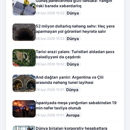
Günəş panellərində gizli təhlükə: Yanğın
riski barədə xəbərdarlıq
Dünya
26.İyul.2026 10:52
52 milyon dollarlıq nəhəng səhv: Heç yerə
aparmayan yol görənləri heyrətə salır
Dünya
26.İyul.2026 10:52
Tarixi ərazi yalanı: Turistləri aldadan şəxs
bələdiyyəni də çaşdırdı
Dünya
26.İyul.2026 10:52
And dağları yarılır: Argentina və Çili
arasında nəhəng tunel layihəsi
Dünya
26.İyul.2026 10:51
İspaniyada meşə yanğınları səbəbindən 19
min nəfər təxliyə olunub
Avropa
26.İyul.2026 10:51
Dünya birjaları korporativ hesabatlara