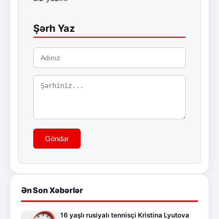
Şərh Yaz
Göndər
Ən Son Xəbərlər
16 yaşlı rusiyalı tennisçi Kristina Lyutova