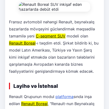
Fransız avtomobil nəhəngi Renault, beynəlxalq
bazarlarda mövqeyini gücləndirmək məqsədilə
tamamilə yeni
C-seqment SUV
modeli olan
Renault Boreal
-ı təqdim etdi. Şirkət bildirib ki, bu
model Latın Amerikası, Türkiyə və Yaxın Şərq
kimi inkişaf etməkdə olan bazarların tələblərini
qarşılamaqla Avropadan kənarda biznes
fəaliyyətlərini genişləndirməyə kömək edəcək.
Layihə və İstehsal
Renault Qrupunun modul
platforma
sında inşa
edilən
Renault Boreal
, "Renault-nun Beynəlxalq