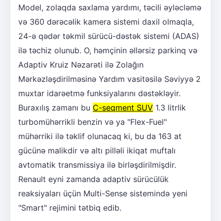
Model, zolaqda saxlama yardımı, təcili əyləcləmə
və 360 dərəcəlik kamera sistemi daxil olmaqla,
24-ə qədər təkmil sürücü-dəstək sistemi (ADAS)
ilə təchiz olunub. O, həmçinin əllərsiz parkinq və
Adaptiv Kruiz Nəzarəti ilə Zolağın
Mərkəzləşdirilməsinə Yardım vasitəsilə Səviyyə 2
muxtar idarəetmə funksiyalarını dəstəkləyir.
Buraxılış zamanı bu
C-seqment SUV
1.3 litrlik
turbomühərrikli benzin və ya "Flex-Fuel"
mühərriki ilə təklif olunacaq ki, bu da 163 at
gücünə malikdir və altı pilləli ikiqat muftalı
avtomatik transmissiya ilə birləşdirilmişdir.
Renault eyni zamanda adaptiv sürücülük
reaksiyaları üçün Multi-Sense sistemində yeni
"Smart" rejimini tətbiq edib.