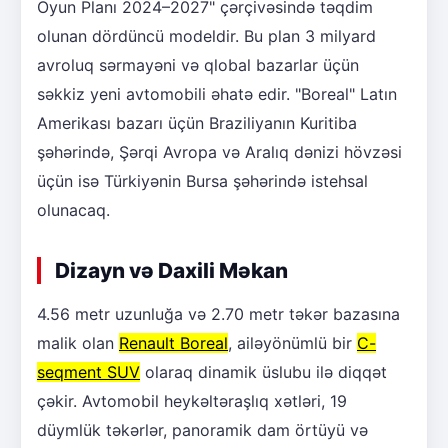
Oyun Planı 2024–2027" çərçivəsində təqdim
olunan dördüncü modeldir. Bu plan 3 milyard
avroluq sərmayəni və qlobal bazarlar üçün
səkkiz yeni avtomobili əhatə edir. "Boreal" Latın
Amerikası bazarı üçün Braziliyanın Kuritiba
şəhərində, Şərqi Avropa və Aralıq dənizi hövzəsi
üçün isə Türkiyənin Bursa şəhərində istehsal
olunacaq.
Dizayn və Daxili Məkan
4.56 metr uzunluğa və 2.70 metr təkər bazasına
malik olan
Renault Boreal
, ailəyönümlü bir
C-
seqment SUV
olaraq dinamik üslubu ilə diqqət
çəkir. Avtomobil heykəltəraşlıq xətləri, 19
düymlük təkərlər, panoramik dam örtüyü və