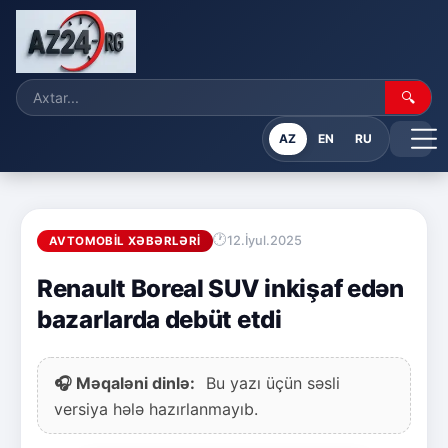
🔍
AZ
EN
RU
12.İyul.2025
AVTOMOBIL XƏBƏRLƏRI
Renault Boreal SUV inkişaf edən
bazarlarda debüt etdi
🎧 Məqaləni dinlə:
Bu yazı üçün səsli
versiya hələ hazırlanmayıb.