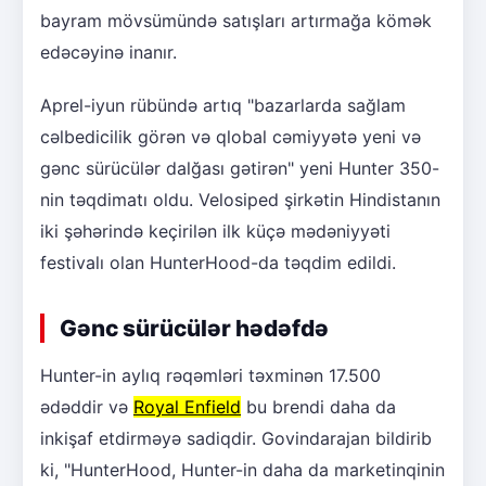
bayram mövsümündə satışları artırmağa kömək
edəcəyinə inanır.
Aprel-iyun rübündə artıq "bazarlarda sağlam
cəlbedicilik görən və qlobal cəmiyyətə yeni və
gənc sürücülər dalğası gətirən" yeni Hunter 350-
nin təqdimatı oldu. Velosiped şirkətin Hindistanın
iki şəhərində keçirilən ilk küçə mədəniyyəti
festivalı olan HunterHood-da təqdim edildi.
Gənc sürücülər hədəfdə
Hunter-in aylıq rəqəmləri təxminən 17.500
ədəddir və
Royal Enfield
bu brendi daha da
inkişaf etdirməyə sadiqdir. Govindarajan bildirib
ki, "HunterHood, Hunter-in daha da marketinqinin