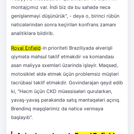
montajçımız var. İndi biz də bu sahədə necə
genişlənməyi düşünürük", - deyə o, birinci rübün
nəticələrindən sonra keçirilən konfrans zamanı
analitiklərə bildirib.
Royal Enfield
-in prioriteti Braziliyada əlverişli
qiymətə məhsul təklif etməkdir və komandası
asan maliyyə sxemləri üzərində işləyir. Məqsəd,
motosiklet əldə etmək üçün problemsiz müştəri
təcrübəsi təklif etməkdir. Govindarajan qeyd edib
ki, "Həcm üçün CKD müəssisələri qurularkən,
yavaş-yavaş pərakəndə satış məntəqələri açırıq.
Brendinq məşqlərimiz də nəticə verməyə
başlayıb".