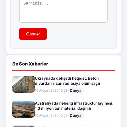
Göndər
Ən Son Xəbərlər
Ukraynada dəhşətli həqiqət: Beton
divardan sızan radiasiya ölüm saçır
Dünya
10.Avqust.2026 10:59
Avstraliyada nəhəng infrastruktur layihəsi:
1,3 milyon ton material daşınıb
Dünya
10.Avqust.2026 10:58