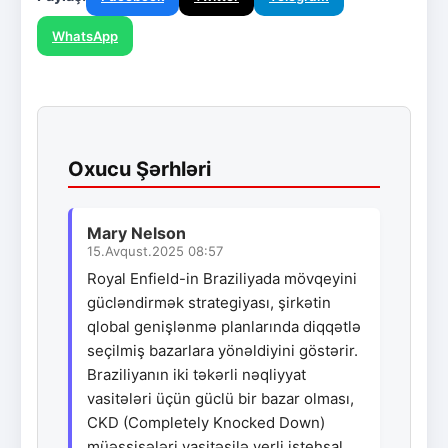
WhatsApp
Oxucu Şərhləri
Mary Nelson
15.Avqust.2025 08:57
Royal Enfield-in Braziliyada mövqeyini
gücləndirmək strategiyası, şirkətin
qlobal genişlənmə planlarında diqqətlə
seçilmiş bazarlara yönəldiyini göstərir.
Braziliyanın iki təkərli nəqliyyat
vasitələri üçün güclü bir bazar olması,
CKD (Completely Knocked Down)
müəssisələri vasitəsilə yerli istehsal