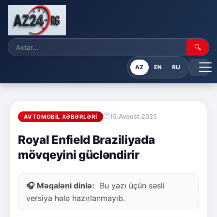
🔍
AZ
EN
RU
15.Avqust.2025
AVTOMOBIL XƏBƏRLƏRI
Royal Enfield Braziliyada
mövqeyini gücləndirir
🎧 Məqaləni dinlə:
Bu yazı üçün səsli
versiya hələ hazırlanmayıb.