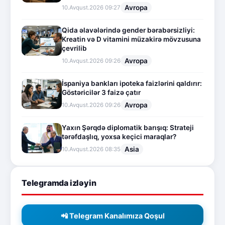
Avropa
10.Avqust.2026 09:27
Qida əlavələrində gender bərabərsizliyi:
Kreatin və D vitamini müzakirə mövzusuna
çevrilib
Avropa
10.Avqust.2026 09:26
İspaniya bankları ipoteka faizlərini qaldırır:
Göstəricilər 3 faizə çatır
Avropa
10.Avqust.2026 09:26
Yaxın Şərqdə diplomatik barışıq: Strateji
tərəfdaşlıq, yoxsa keçici maraqlar?
Asia
10.Avqust.2026 08:35
Telegramda izləyin
📲 Telegram Kanalımıza Qoşul