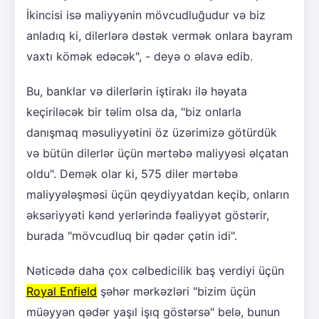
İkincisi isə maliyyənin mövcudluğudur və biz
anladıq ki, dilerlərə dəstək vermək onlara bayram
vaxtı kömək edəcək", - deyə o əlavə edib.
Bu, banklar və dilerlərin iştirakı ilə həyata
keçiriləcək bir təlim olsa da, "biz onlarla
danışmaq məsuliyyətini öz üzərimizə götürdük
və bütün dilerlər üçün mərtəbə maliyyəsi əlçatan
oldu". Demək olar ki, 575 diler mərtəbə
maliyyələşməsi üçün qeydiyyatdan keçib, onların
əksəriyyəti kənd yerlərində fəaliyyət göstərir,
burada "mövcudluq bir qədər çətin idi".
Nəticədə daha çox cəlbedicilik baş verdiyi üçün
Royal Enfield
şəhər mərkəzləri "bizim üçün
müəyyən qədər yaşıl işıq göstərsə" belə, bunun