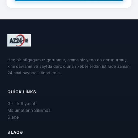
Heç bir hüququmuz qorunmur, amma siz yenə də qorunurmuş
kimi davranın və saytda dərc olunan xəbərlərdən istifadə zamanı
24 saat saytına istinad edin.
QUICK LINKS
Gizlilik Siyasəti
Məlumatların Silinməsi
Əlaqə
ƏLAQƏ