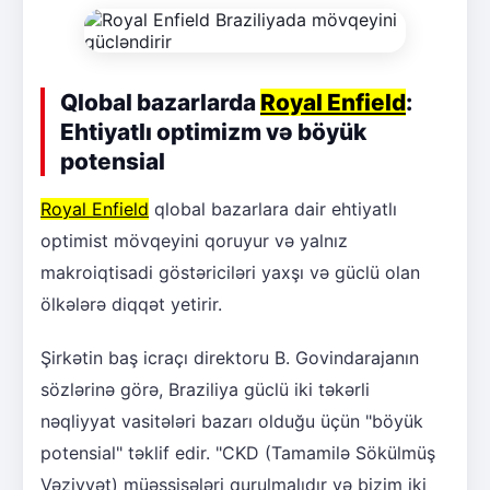
Qlobal bazarlarda
Royal Enfield
:
Ehtiyatlı optimizm və böyük
potensial
Royal Enfield
qlobal bazarlara dair ehtiyatlı
optimist mövqeyini qoruyur və yalnız
makroiqtisadi göstəriciləri yaxşı və güclü olan
ölkələrə diqqət yetirir.
Şirkətin baş icraçı direktoru B. Govindarajanın
sözlərinə görə, Braziliya güclü iki təkərli
nəqliyyat vasitələri bazarı olduğu üçün "böyük
potensial" təklif edir. "CKD (Tamamilə Sökülmüş
Vəziyyət) müəssisələri qurulmalıdır və bizim iki