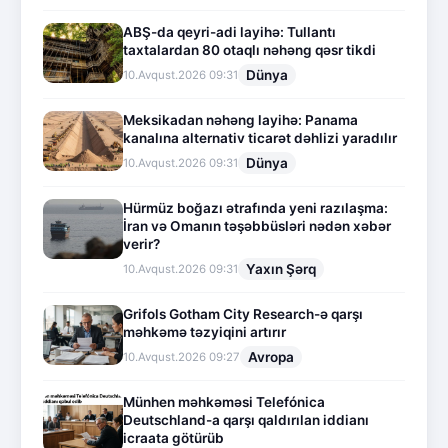
ABŞ-da qeyri-adi layihə: Tullantı
taxtalardan 80 otaqlı nəhəng qəsr tikdi
Dünya
10.Avqust.2026 09:31
Meksikadan nəhəng layihə: Panama
kanalına alternativ ticarət dəhlizi yaradılır
Dünya
10.Avqust.2026 09:31
Hürmüz boğazı ətrafında yeni razılaşma:
İran və Omanın təşəbbüsləri nədən xəbər
verir?
Yaxın Şərq
10.Avqust.2026 09:31
Grifols Gotham City Research-ə qarşı
məhkəmə təzyiqini artırır
Avropa
10.Avqust.2026 09:27
Münhen məhkəməsi Telefónica
Deutschland-a qarşı qaldırılan iddianı
icraata götürüb