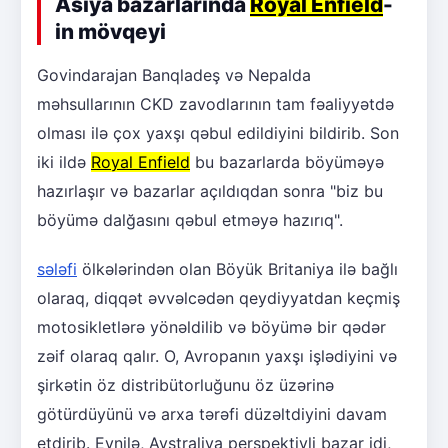
Asiya bazarlarında
Royal Enfield
-
in mövqeyi
Govindarajan Banqladeş və Nepalda
məhsullarının CKD zavodlarının tam fəaliyyətdə
olması ilə çox yaxşı qəbul edildiyini bildirib. Son
iki ildə
Royal Enfield
bu bazarlarda böyüməyə
hazırlaşır və bazarlar açıldıqdan sonra "biz bu
böyümə dalğasını qəbul etməyə hazırıq".
sələfi
ölkələrindən olan Böyük Britaniya ilə bağlı
olaraq, diqqət əvvəlcədən qeydiyyatdan keçmiş
motosikletlərə yönəldilib və böyümə bir qədər
zəif olaraq qalır. O, Avropanın yaxşı işlədiyini və
şirkətin öz distribütorluğunu öz üzərinə
götürdüyünü və arxa tərəfi düzəltdiyini davam
etdirib. Eynilə, Avstraliya perspektivli bazar idi,