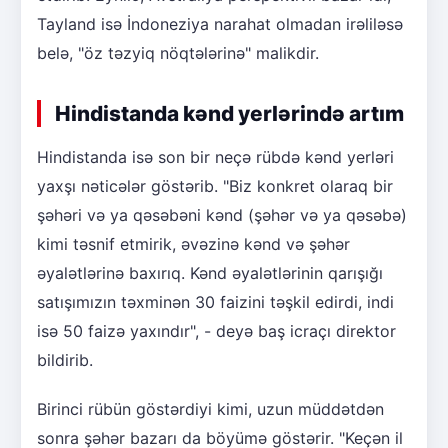
Tayland isə İndoneziya narahat olmadan irəliləsə
belə, "öz təzyiq nöqtələrinə" malikdir.
Hindistanda kənd yerlərində artım
Hindistanda isə son bir neçə rübdə kənd yerləri
yaxşı nəticələr göstərib. "Biz konkret olaraq bir
şəhəri və ya qəsəbəni kənd (şəhər və ya qəsəbə)
kimi təsnif etmirik, əvəzinə kənd və şəhər
əyalətlərinə baxırıq. Kənd əyalətlərinin qarışığı
satışımızın təxminən 30 faizini təşkil edirdi, indi
isə 50 faizə yaxındır", - deyə baş icraçı direktor
bildirib.
Birinci rübün göstərdiyi kimi, uzun müddətdən
sonra şəhər bazarı da böyümə göstərir. "Keçən il