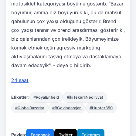
motosiklet kateqoriyası böyümə göstərib. "Bazar
böyümür, amma biz böyüyürük ki, bu da məhsul
qəbulunun çox yaxşı olduğunu göstərir. Brend
çox yaxşı tanınır və brend araşdırması göstərir ki,
biz qalanlarından çox irəlidəyik. Böyüməyimizə
kömək etmək üçün aqressiv marketinq
aktivləşmələrini təşviq etməyə və dəstəkləməyə
davam edəcəyik", - deyə o bildirib.
24 saat
Etiketlər:
#RoyalEnfield
#İkiTəkərliNəqliyyat
#QlobalBazarlar
#BGovindarajan
#Hunter350
Paylaş:
Facebook
Twitter
Telegram