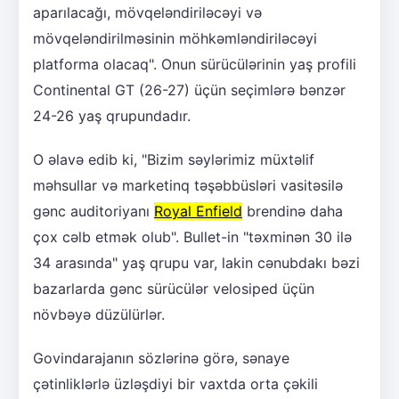
aparılacağı, mövqeləndiriləcəyi və
mövqeləndirilməsinin möhkəmləndiriləcəyi
platforma olacaq". Onun sürücülərinin yaş profili
Continental GT (26-27) üçün seçimlərə bənzər
24-26 yaş qrupundadır.
O əlavə edib ki, "Bizim səylərimiz müxtəlif
məhsullar və marketinq təşəbbüsləri vasitəsilə
gənc auditoriyanı
Royal Enfield
brendinə daha
çox cəlb etmək olub". Bullet-in "təxminən 30 ilə
34 arasında" yaş qrupu var, lakin cənubdakı bəzi
bazarlarda gənc sürücülər velosiped üçün
növbəyə düzülürlər.
Govindarajanın sözlərinə görə, sənaye
çətinliklərlə üzləşdiyi bir vaxtda orta çəkili