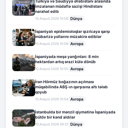
Türkiyə və Səudiyyə Ərəbistanı arasında
imzalanan müdafiə sazişi Hindistanı
narahat edib
Dünya
10.Avqust.2026 10:58
İspaniyalı epidemioloqlar qızılcaya qarşı
mübarizə yollarını müzakirə ediblər
Avropa
10.Avqust.2026 10:58
İspaniyada meşə yanğınları: 8 min
hektardan artıq ərazi külə dönüb
Avropa
10.Avqust.2026 10:55
İran Hörmüz boğazının açılması
müqabilində ABŞ-ın qarşısına altı tələb
qoyub
Avropa
10.Avqust.2026 10:54
İstanbulda bir mənzil qiymətinə İspaniyada
bütöv bir kənd aldılar
Dünya
10.Avqust.2026 09:31