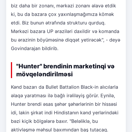
biz daha bir zonanı, mərkəzi zonanı əlavə etdik
ki, bu da bazara çox yaxınlaşmağımıza kömək
etdi. Biz bunun ətrafında strukturu qurduq.
Mərkəzi bazara UP əraziləri daxildir və komanda
bu ərazinin böyüməsinə diqqət yetirəcək", - deyə
Govindarajan bildirib.
"Hunter" brendinin marketinqi və
mövqeləndirilməsi
Kənd bazarı da Bullet Battalion Black-in alıcılarla
əlaqə yaratması ilə bağlı irəliləyiş görür. Eynilə,
Hunter brendi əsas şəhər şəhərlərinin bir hissəsi
idi, lakin şirkət indi Hindistanın kənd yerlərindəki
bəzi kiçik bölgələrə baxır. "Beləliklə, bu
aktivləşmə məhsul baxımından baş tutacaq.