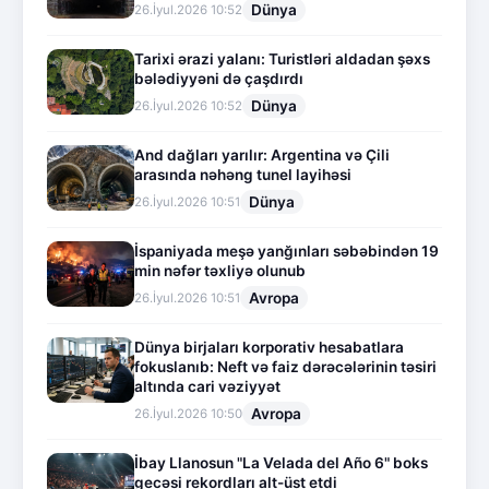
Dünya
26.İyul.2026 10:52
Tarixi ərazi yalanı: Turistləri aldadan şəxs
bələdiyyəni də çaşdırdı
Dünya
26.İyul.2026 10:52
And dağları yarılır: Argentina və Çili
arasında nəhəng tunel layihəsi
Dünya
26.İyul.2026 10:51
İspaniyada meşə yanğınları səbəbindən 19
min nəfər təxliyə olunub
Avropa
26.İyul.2026 10:51
Dünya birjaları korporativ hesabatlara
fokuslanıb: Neft və faiz dərəcələrinin təsiri
altında cari vəziyyət
Avropa
26.İyul.2026 10:50
İbay Llanosun "La Velada del Año 6" boks
gecəsi rekordları alt-üst etdi