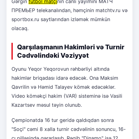
Gərgin
futbol matçı
nın canlı yayımını MАТЧ
ПРЕМЬЕР telekanalından, həmçinin matchtv.ru və
sportbox.ru saytlarından izləmək mümkün
olacaq.
Qarşılaşmanın Hakimləri və Turnir
Cədvəlindəki Vəziyyət
Oyunu Yeqor Yeqorovun rəhbərliyi altında
hakimlər briqadası idarə edəcək. Ona Maksim
Qavrilin və Həmid Talayev kömək edəcəklər.
Video köməkçi hakim (VAR) sisteminə isə Vasili
Kazartsev məsul təyin olunub.
Çempionatda 16 tur geridə qaldıqdan sonra
"Soçi" cəmi 8 xalla turnir cədvəlinin sonuncu, 16-
cı pilləsində qərarlaşıb. Rəqib "Dinamo" isə 12