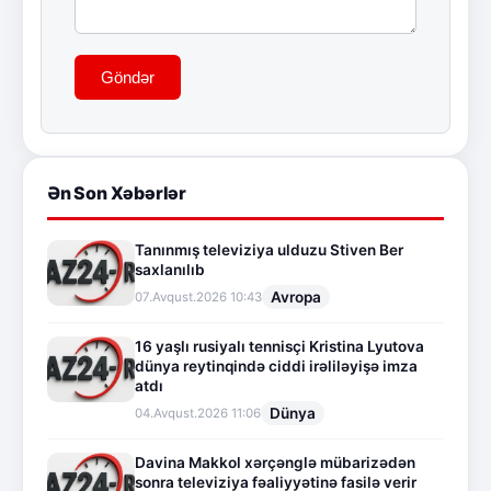
Göndər
Ən Son Xəbərlər
Tanınmış televiziya ulduzu Stiven Ber
saxlanılıb
Avropa
07.Avqust.2026 10:43
16 yaşlı rusiyalı tennisçi Kristina Lyutova
dünya reytinqində ciddi irəliləyişə imza
atdı
Dünya
04.Avqust.2026 11:06
Davina Makkol xərçənglə mübarizədən
sonra televiziya fəaliyyətinə fasilə verir