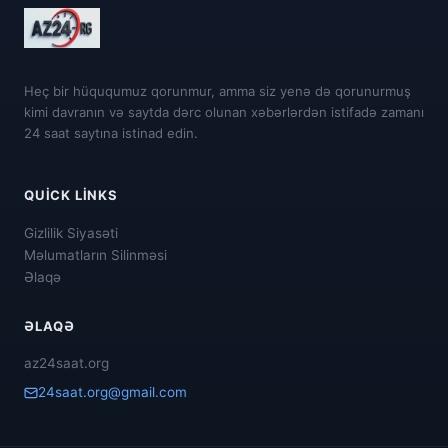
Heç bir hüququmuz qorunmur, amma siz yenə də qorunurmuş
kimi davranın və saytda dərc olunan xəbərlərdən istifadə zamanı
24 saat saytına istinad edin.
QUICK LINKS
Gizlilik Siyasəti
Məlumatların Silinməsi
Əlaqə
ƏLAQƏ
az24saat.org
24saat.org@gmail.com