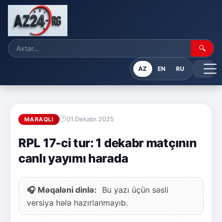
🔍
AZ
EN
RU
01.Dekabr.2025
MARAQLI
RPL 17-ci tur: 1 dekabr matçının
canlı yayımı harada
🎧 Məqaləni dinlə:
Bu yazı üçün səsli
versiya hələ hazırlanmayıb.