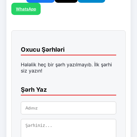
WhatsApp
Oxucu Şərhləri
Hələlik heç bir şərh yazılmayıb. İlk şərhi
siz yazın!
Şərh Yaz