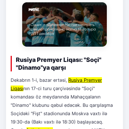
Rusiya Premyer Liqası: "Soçi"
"Dinamo"ya qarşı
Dekabrın 1-i, bazar ertəsi,
Rusiya Premyer
Liqası
nın 17-ci turu çərçivəsində "Soçi"
komandası öz meydanında Mahaçqalanın
"Dinamo" klubunu qəbul edəcək. Bu qarşılaşma
Soçidəki "Fişt" stadionunda Moskva vaxtı ilə
19:30-da (Bakı vaxtı ilə 18:30) başlayacaq.