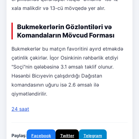
xala malikdir və 13-cü mövqedə yer alır.
Bukmekerlərin Gözləntiləri və
Komandaların Mövcud Forması
Bukmekerlər bu matçın favoritini ayırd etməkdə
çətinlik çəkirlər. İqor Osinkinin rəhbərlik etdiyi
"Soçi"nin qələbəsinə 3.1 əmsalı təklif olunur.
Həsənbi Bicıyevin çalışdırdığı Dağıstan
komandasının uğuru isə 2.6 əmsalı ilə
qiymətləndirilir.
24 saat
Paylaş:
Facebook
Twitter
Telegram