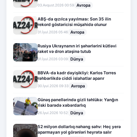
Avropa
03.Avqust.2026 00:59
ABŞ-da qızılca yayılması: Son 35 ilin
rekord göstəricisi müşahidə olunur
Avropa
31.İyul.2026 05:46
Rusiya Ukraynanın iri şəhərlərini kütləvi
raket və dron atəşinə tutub
Dünya
31.İyul.2026 03:09
BBVA-da kadr dəyişikliyi: Karlos Torres
rəhbərlikdə ciddi islahatlar aparır
Avropa
30.İyul.2026 09:33
Günəş panellərində gizli təhlükə: Yanğın
riski barədə xəbərdarlıq
Dünya
26.İyul.2026 10:52
52 milyon dollarlıq nəhəng səhv: Heç yerə
aparmayan yol görənləri heyrətə salır