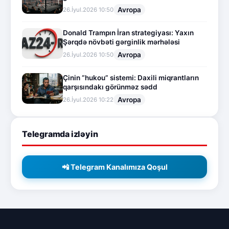
Avropa
26.İyul.2026 10:50
Donald Trampın İran strategiyası: Yaxın
Şərqdə növbəti gərginlik mərhələsi
Avropa
26.İyul.2026 10:50
Çinin “hukou” sistemi: Daxili miqrantların
qarşısındakı görünməz sədd
Avropa
26.İyul.2026 10:22
Telegramda izləyin
📲 Telegram Kanalımıza Qoşul