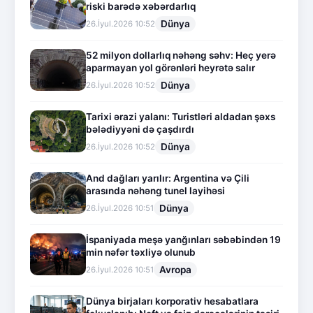
riski barədə xəbərdarlıq
Dünya
26.İyul.2026 10:52
52 milyon dollarlıq nəhəng səhv: Heç yerə
aparmayan yol görənləri heyrətə salır
Dünya
26.İyul.2026 10:52
Tarixi ərazi yalanı: Turistləri aldadan şəxs
bələdiyyəni də çaşdırdı
Dünya
26.İyul.2026 10:52
And dağları yarılır: Argentina və Çili
arasında nəhəng tunel layihəsi
Dünya
26.İyul.2026 10:51
İspaniyada meşə yanğınları səbəbindən 19
min nəfər təxliyə olunub
Avropa
26.İyul.2026 10:51
Dünya birjaları korporativ hesabatlara