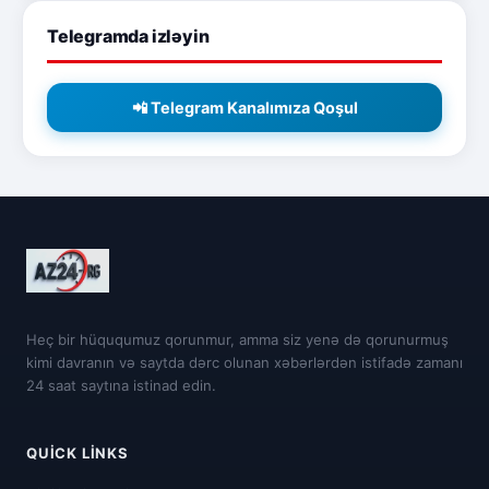
Telegramda izləyin
📲 Telegram Kanalımıza Qoşul
Heç bir hüququmuz qorunmur, amma siz yenə də qorunurmuş
kimi davranın və saytda dərc olunan xəbərlərdən istifadə zamanı
24 saat saytına istinad edin.
QUICK LINKS