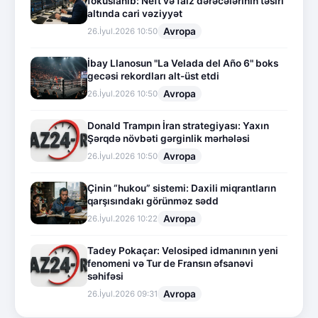
fokuslanıb: Neft və faiz dərəcələrinin təsiri
altında cari vəziyyət
Avropa
26.İyul.2026 10:50
İbay Llanosun "La Velada del Año 6" boks
gecəsi rekordları alt-üst etdi
Avropa
26.İyul.2026 10:50
Donald Trampın İran strategiyası: Yaxın
Şərqdə növbəti gərginlik mərhələsi
Avropa
26.İyul.2026 10:50
Çinin “hukou” sistemi: Daxili miqrantların
qarşısındakı görünməz sədd
Avropa
26.İyul.2026 10:22
Tadey Pokaçar: Velosiped idmanının yeni
fenomeni və Tur de Fransın əfsanəvi
səhifəsi
Avropa
26.İyul.2026 09:31