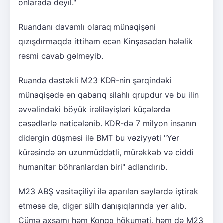
onlarada deyil."
Ruandanı davamlı olaraq münaqişəni
qızışdırmaqda ittiham edən Kinşasadan hələlik
rəsmi cavab gəlməyib.
Ruanda dəstəkli M23 KDR-nin şərqindəki
münaqişədə ən qabarıq silahlı qrupdur və bu ilin
əvvəlindəki böyük irəliləyişləri küçələrdə
cəsədlərlə nəticələnib. KDR-də 7 milyon insanın
didərgin düşməsi ilə BMT bu vəziyyəti "Yer
kürəsində ən uzunmüddətli, mürəkkəb və ciddi
humanitar böhranlardan biri" adlandırıb.
M23 ABŞ vasitəçiliyi ilə aparılan səylərdə iştirak
etməsə də, digər sülh danışıqlarında yer alıb.
Cümə axşamı həm Konqo hökuməti, həm də M23