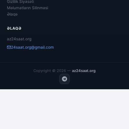
Gizlilik Siyasəti
Məlumatların Silinməsi
Əlaqə
ƏLAQƏ
az24saat.org
24saat.org@gmail.com
Copyright © 2026 —
az24saat.org