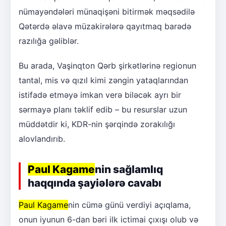
nümayəndələri münaqişəni bitirmək məqsədilə
Qətərdə əlavə müzakirələrə qayıtmaq barədə
razılığa gəliblər.
Bu arada, Vaşinqton Qərb şirkətlərinə regionun
tantal, mis və qızıl kimi zəngin yataqlarından
istifadə etməyə imkan verə biləcək ayrı bir
sərmayə planı təklif edib – bu resurslar uzun
müddətdir ki, KDR-nin şərqində zorakılığı
alovlandırıb.
Paul Kagame
nin sağlamlıq
haqqında şayiələrə cavabı
Paul Kagame
nin cümə günü verdiyi açıqlama,
onun iyunun 6-dan bəri ilk ictimai çıxışı olub və