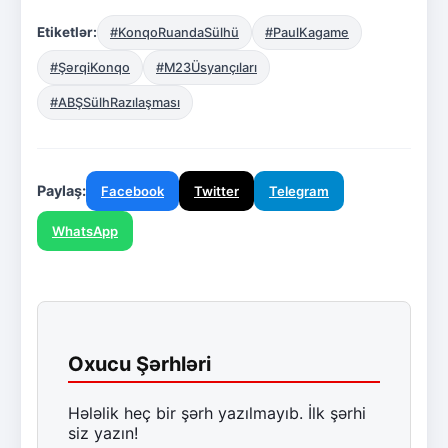
Etiketlər:
#KonqoRuandaSülhü
#PaulKagame
#ŞərqiKonqo
#M23Üsyançıları
#ABŞSülhRazılaşması
Paylaş:
Facebook
Twitter
Telegram
WhatsApp
Oxucu Şərhləri
Hələlik heç bir şərh yazılmayıb. İlk şərhi
siz yazın!