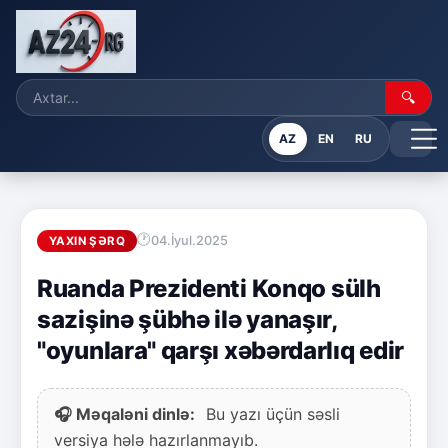
🔍
AZ
EN
RU
04.İyul.2025
YAXIN ŞƏRQ
Ruanda Prezidenti Konqo sülh
sazişinə şübhə ilə yanaşır,
"oyunlara" qarşı xəbərdarlıq edir
🎧 Məqaləni dinlə:
Bu yazı üçün səsli
versiya hələ hazırlanmayıb.