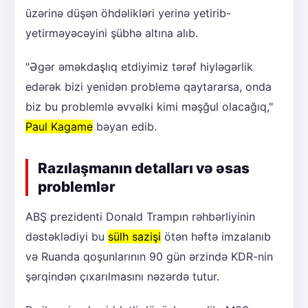
üzərinə düşən öhdəlikləri yerinə yetirib-
yetirməyəcəyini şübhə altına alıb.
"Əgər əməkdaşlıq etdiyimiz tərəf hiyləgərlik
edərək bizi yenidən problemə qaytararsa, onda
biz bu problemlə əvvəlki kimi məşğul olacağıq,"
Paul Kagame
bəyan edib.
Razılaşmanın detalları və əsas
problemlər
ABŞ prezidenti Donald Trampın rəhbərliyinin
dəstəklədiyi bu
sülh sazişi
ötən həftə imzalanıb
və Ruanda qoşunlarının 90 gün ərzində KDR-nin
şərqindən çıxarılmasını nəzərdə tutur.