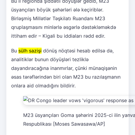
Bu il regionda şiddətli döyüşlər gedib, M23
üsyançıları böyük şəhərləri ələ keçiriblər.
Birləşmiş Millətlər Təşkilatı Ruandanı M23
qruplaşmasını minlərlə əsgərlə dəstəkləməkdə
ittiham edir – Kigali bu iddiaları rədd edir.
Bu
sülh sazişi
dönüş nöqtəsi hesab edilsə də,
analitiklər bunun döyüşləri tezliklə
dayandıracağına inanmırlar, çünki münaqişənin
əsas tərəflərindən biri olan M23 bu razılaşmanın
onlara aid olmadığını bildirir.
M23 üsyançıları Goma şəhərini 2025-ci ilin yanv
Respublikası [Moses Sawasawa/AP]