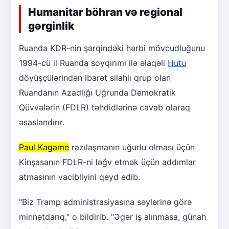
Humanitar böhran və regional
gərginlik
Ruanda KDR-nin şərqindəki hərbi mövcudluğunu
1994-cü il Ruanda soyqırımı ilə əlaqəli
Hutu
döyüşçülərindən ibarət silahlı qrup olan
Ruandanın Azadlığı Uğrunda Demokratik
Qüvvələrin (FDLR) təhdidlərinə cavab olaraq
əsaslandırır.
Paul Kagame
razılaşmanın uğurlu olması üçün
Kinşasanın FDLR-ni ləğv etmək üçün addımlar
atmasının vacibliyini qeyd edib.
"Biz Tramp administrasiyasına səylərinə görə
minnətdarıq," o bildirib. "Əgər iş alınmasa, günah