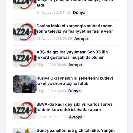
atdı
Dünya
04.Avqust.2026 11:06
Davina Makkol xərçənglə mübarizədən
sonra televiziya fəaliyyətinə fasilə verir
Avropa
03.Avqust.2026 00:59
ABŞ-da qızılca yayılması: Son 35 ilin
rekord göstəricisi müşahidə olunur
Avropa
31.İyul.2026 05:46
Rusiya Ukraynanın iri şəhərlərini kütləvi
raket və dron atəşinə tutub
Dünya
31.İyul.2026 03:09
BBVA-da kadr dəyişikliyi: Karlos Torres
rəhbərlikdə ciddi islahatlar aparır
Avropa
30.İyul.2026 09:33
Günəş panellərində gizli təhlükə: Yanğın