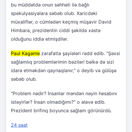
bu müddətdə onun səhhəti ilə bağlı
spekulyasiyalara səbəb olub. Xaricdəki
müxaliflər, o cümlədən keçmiş müşavir David
Himbara, prezidentin ciddi şəkildə xəstə
olduğunu iddia etmişdilər.
Paul Kagame
zarafatla şayiələri rədd edib. "Şəxsi
sağlamlıq problemlərimin bəziləri bəlkə də sizi
idarə etməkdən qaynaqlanır," o deyib və gülüşə
səbəb olub.
"Problem nədir? İnsanlar məndən nəyin hesabını
istəyirlər? İnsan olmadığımı?" o əlavə edib.
Prezident brifinq boyunca sağlam görünürdü.
24 saat