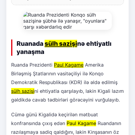
Ruanada
sülh sazişi
nə ehtiyatlı
yanaşma
Ruanda Prezidenti
Paul Kagame
Amerika
Birləşmiş Ştatlarının vasitəçiliyi ilə Konqo
Demokratik Respublikası (KDR) ilə əldə edilmiş
sülh sazişi
ni ehtiyatla qarşılayıb, lakin Kigali lazım
gəldikdə cavab tədbirləri görəcəyini vurğulayıb.
Cümə günü Kigalidə keçirilən mətbuat
konfransında çıxış edən
Paul Kagame
Ruandanın
razılaşmaya sadiq qaldığını, lakin Kinşasanın öz