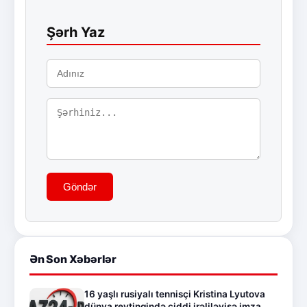
Şərh Yaz
Göndər
Ən Son Xəbərlər
16 yaşlı rusiyalı tennisçi Kristina Lyutova
dünya reytinqində ciddi irəliləyişə imza