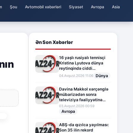
m
Şou
Avtomobil xəbərləri
Siyasət
Avropa
Asia
Ən Son Xəbərlər
16 yaşlı rusiyalı tennisçi
nın
Kristina Lyutova dünya
reytinqində ciddi
irəliləyişə imza atdı
Dünya
04.Avqust.2026 11:06
Davina Makkol xərçənglə
mübarizədən sonra
televiziya fəaliyyətinə
fasilə verir
03.Avqust.2026 00:59
Avropa
ABŞ-da qızılca yayılması:
Son 35 ilin rekord