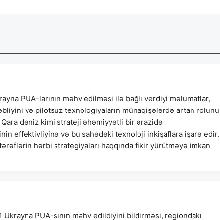
rayna PUA-larının məhv edilməsi ilə bağlı verdiyi məlumatlar,
liyini və pilotsuz texnologiyaların münaqişələrdə artan rolunu
Qara dəniz kimi strateji əhəmiyyətli bir ərazidə
in effektivliyinə və bu sahədəki texnoloji inkişaflara işarə edir.
ərəflərin hərbi strategiyaları haqqında fikir yürütməyə imkan
1 Ukrayna PUA-sının məhv edildiyini bildirməsi, regiondakı