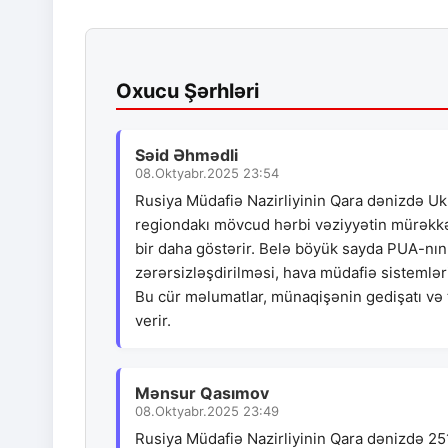
Oxucu Şərhləri
Səid Əhmədli
08.Oktyabr.2025 23:54
Rusiya Müdafiə Nazirliyinin Qara dənizdə Uk
regiondakı mövcud hərbi vəziyyətin mürəkkəb
bir daha göstərir. Belə böyük sayda PUA-nın 
zərərsizləşdirilməsi, hava müdafiə sistemlərin
Bu cür məlumatlar, münaqişənin gedişatı və t
verir.
Mənsur Qasımov
08.Oktyabr.2025 23:49
Rusiya Müdafiə Nazirliyinin Qara dənizdə 25