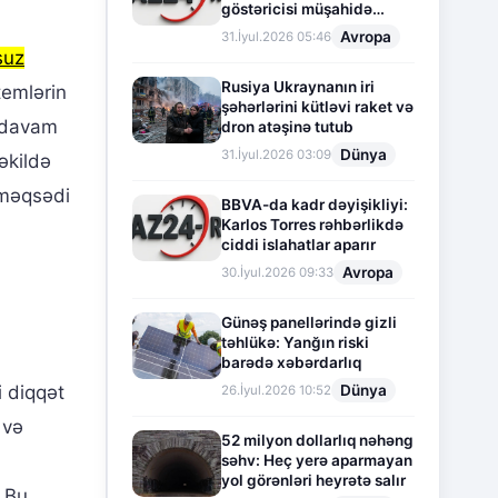
göstəricisi müşahidə
olunur
Avropa
31.İyul.2026 05:46
suz
Rusiya Ukraynanın iri
temlərin
şəhərlərini kütləvi raket və
a davam
dron atəşinə tutub
Dünya
31.İyul.2026 03:09
əkildə
k məqsədi
BBVA-da kadr dəyişikliyi:
Karlos Torres rəhbərlikdə
ciddi islahatlar aparır
Avropa
30.İyul.2026 09:33
Günəş panellərində gizli
təhlükə: Yanğın riski
barədə xəbərdarlıq
Dünya
i diqqət
26.İyul.2026 10:52
 və
52 milyon dollarlıq nəhəng
səhv: Heç yerə aparmayan
yol görənləri heyrətə salır
 Bu,