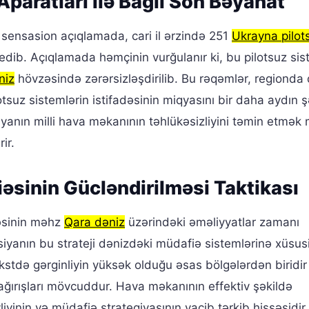
paratları ilə Bağlı Son Bəyanat
i sensasion açıqlamada, cari il ərzində 251
Ukrayna pilot
edib. Açıqlamada həmçinin vurğulanır ki, bu pilotsuz sis
niz
hövzəsində zərərsizləşdirilib. Bu rəqəmlər, regiond
otsuz sistemlərin istifadəsinin miqyasını bir daha aydın ş
usiyanın milli hava məkanının təhlükəsizliyini təmin etmə
ir.
əsinin Gücləndirilməsi Taktikası
səsinin məhz
Qara dəniz
üzərindəki əməliyyatlar zamanı
usiyanın bu strateji dənizdəki müdafiə sistemlərinə xüsus
tekstdə gərginliyin yüksək olduğu əsas bölgələrdən biridir
çağırışları mövcuddur. Hava məkanının effektiv şəkildə
iyinin və müdafiə strategiyasının vacib tərkib hissəsidir.