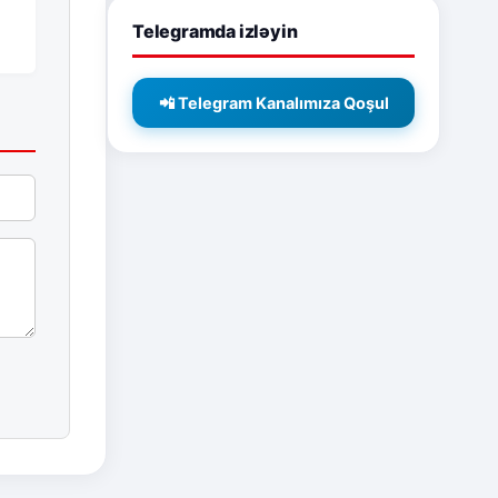
Telegramda izləyin
📲 Telegram Kanalımıza Qoşul