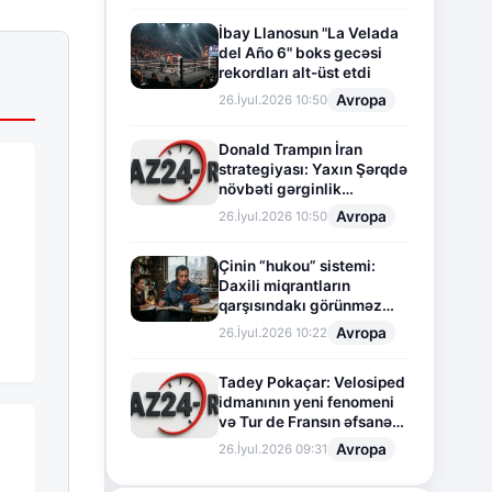
İbay Llanosun "La Velada
del Año 6" boks gecəsi
rekordları alt-üst etdi
Avropa
26.İyul.2026 10:50
Donald Trampın İran
strategiyası: Yaxın Şərqdə
növbəti gərginlik
mərhələsi
Avropa
26.İyul.2026 10:50
Çinin “hukou” sistemi:
Daxili miqrantların
qarşısındakı görünməz
sədd
Avropa
26.İyul.2026 10:22
Tadey Pokaçar: Velosiped
idmanının yeni fenomeni
və Tur de Fransın əfsanəvi
səhifəsi
Avropa
26.İyul.2026 09:31