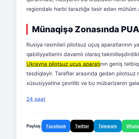
regiondakı hərbi tarazlığa təsir edən mühüm a
Münaqişə Zonasında PUA 
Rusiya rəsmiləri pilotsuz uçuş aparatlarının
qabiliyyətlərini davamlı olaraq təkmilləşdirdi
Ukrayna pilotsuz uçuş aparatı
nın geniş tətbiq
təsdiqləyir. Tərəflər arasında gedən pilotsu
xüsusiyyətinə çevrilib və bu mübarizənin gəl
24 saat
Paylaş:
Facebook
Twitter
Telegram
What