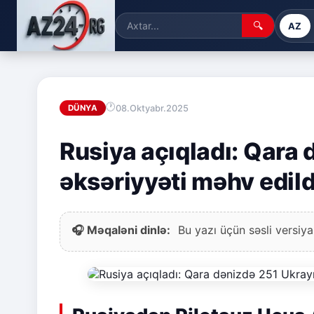
🔍
AZ
08.Oktyabr.2025
DÜNYA
Rusiya açıqladı: Qara
əksəriyyəti məhv edild
🎧 Məqaləni dinlə:
Bu yazı üçün səsli versiya