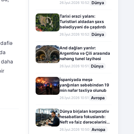
Dünya
26.İyul.2026 10:52
Tarixi ərazi yalanı:
Turistləri aldadan şəxs
bələdiyyəni də çaşdırdı
Dünya
26.İyul.2026 10:52
üdafiə
And dağları yarılır:
nda
Argentina və Çili arasında
nəhəng tunel layihəsi
r daha
Dünya
26.İyul.2026 10:51
ir
İspaniyada meşə
yanğınları səbəbindən 19
min nəfər təxliyə olunub
Avropa
26.İyul.2026 10:51
Dünya birjaları korporativ
hesabatlara fokuslanıb:
Neft və faiz dərəcələrinin
təsiri altında cari vəziyyət
Avropa
26.İyul.2026 10:50