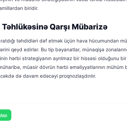
millərdən biridir.
Təhlükəsinə Qarşı Mübarizə
 yaratdığı təhdidləri dəf etmək üçün hava hücumundan m
klərini qeyd edirlər. Bu tip bəyanatlar, münaqişə zonaları
inin hərbi strategiyanın ayrılmaz bir hissəsi olduğunu bi
z müharibə, müasir dövrün hərbi əməliyyatlarının mühüm b
əcəkdə də davam edəcəyi proqnozlaşdırılır.
sApp