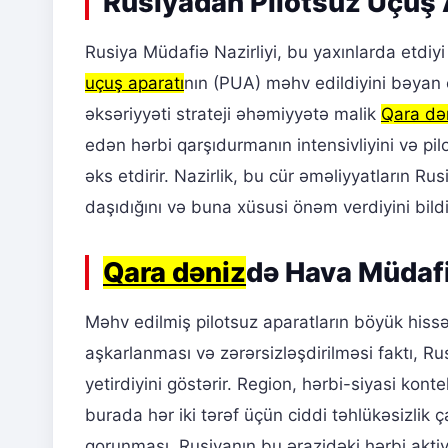
Rusiyadan Pilotsuz Uçuş A
Rusiya Müdafiə Nazirliyi, bu yaxınlarda etdiy
uçuş aparatı
nın (PUA) məhv edildiyini bəyan 
əksəriyyəti strateji əhəmiyyətə malik
Qara də
edən hərbi qarşıdurmanın intensivliyini və pil
əks etdirir. Nazirlik, bu cür əməliyyatların R
daşıdığını və buna xüsusi önəm verdiyini bildir
Qara dəniz
də Hava Müdafi
Məhv edilmiş pilotsuz aparatların böyük his
aşkarlanması və zərərsizləşdirilməsi faktı, R
yetirdiyini göstərir. Region, hərbi-siyasi kon
burada hər iki tərəf üçün ciddi təhlükəsizlik 
qorunması, Rusiyanın bu ərazidəki hərbi aktivl