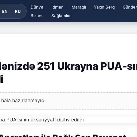
Dünya
İdman
Maraqlı
Yaxın Şərq
Gündə
EN
RU
Biznes
Sağlamlıq
 dənizdə 251 Ukrayna PUA-sı
i
 hələ hazırlanmayıb.