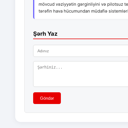
mövcud vəziyyətin gərginliyini və pilotsuz te
tərəfin hava hücumundan müdafiə sistemləri
Şərh Yaz
Göndər