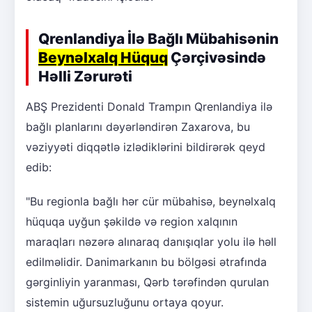
Qrenlandiya İlə Bağlı Mübahisənin
Beynəlxalq Hüquq
Çərçivəsində
Həlli Zərurəti
ABŞ Prezidenti Donald Trampın Qrenlandiya ilə
bağlı planlarını dəyərləndirən Zaxarova, bu
vəziyyəti diqqətlə izlədiklərini bildirərək qeyd
edib:
"Bu regionla bağlı hər cür mübahisə, beynəlxalq
hüquqa uyğun şəkildə və region xalqının
maraqları nəzərə alınaraq danışıqlar yolu ilə həll
edilməlidir. Danimarkanın bu bölgəsi ətrafında
gərginliyin yaranması, Qərb tərəfindən qurulan
sistemin uğursuzluğunu ortaya qoyur.