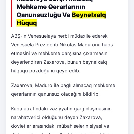
Məhkəmə Qərarlarının
Qanunsuzluğu Və
Beynəlxalq
Hüquq
ABŞ-ın Venesuelaya hərbi müdaxilə edərək
Venesuela Prezidenti Nikolas Maduronu həbs
etməsini və məhkəmə qarşısına çıxarmasını
dəyərləndirən Zaxarova, bunun beynəlxalq
hüququ pozduğunu qeyd edib.
Zaxarova, Maduro ilə bağlı alınacaq məhkəmə
qərarlarının qanunsuz olacağını bildirib.
Kuba ətrafındakı vəziyyətin gərginləşməsinin
narahatverici olduğunu deyən Zaxarova,
dövlətlər arasındakı mübahisələrin siyasi və