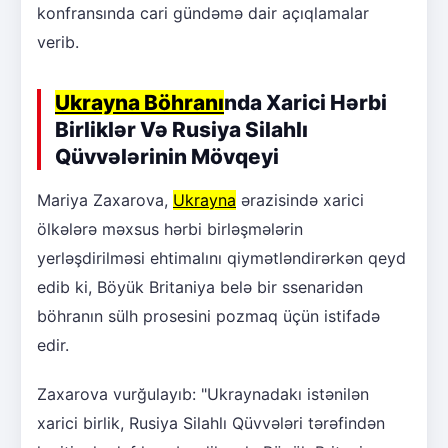
konfransında cari gündəmə dair açıqlamalar
verib.
Ukrayna Böhranı
nda Xarici Hərbi
Birliklər Və Rusiya Silahlı
Qüvvələrinin Mövqeyi
Mariya Zaxarova,
Ukrayna
ərazisində xarici
ölkələrə məxsus hərbi birləşmələrin
yerləşdirilməsi ehtimalını qiymətləndirərkən qeyd
edib ki, Böyük Britaniya belə bir ssenaridən
böhranın sülh prosesini pozmaq üçün istifadə
edir.
Zaxarova vurğulayıb: "Ukraynadakı istənilən
xarici birlik, Rusiya Silahlı Qüvvələri tərəfindən