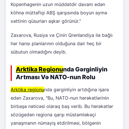
Kopenhagenin uzun müddətdir davam edən
köhnə müttəfiqi ABŞ qarşısında boyun əymə
xəttinin qüsurları aşkar görünür."
Zaxarova, Rusiya və Çinin Qrenlandiya ilə bağlı
hər hansı planlarının olduğuna dair heç bir
sübutun olmadığını deyib.
Arktika Regionu
nda Gərginliyin
Artması Və NATO-nun Rolu
Arktika regionu
nda gərginliyin artdığına işarə
edən Zaxarova, "Bu, NATO-nun hərəkətlərinin
birbaşa nəticəsi olaraq baş verib. Bu hərəkətlər
sözügedən regiona qarşı müstəmləkəçi
yanaşmanın nümayiş etdirilməsi, bölgənin