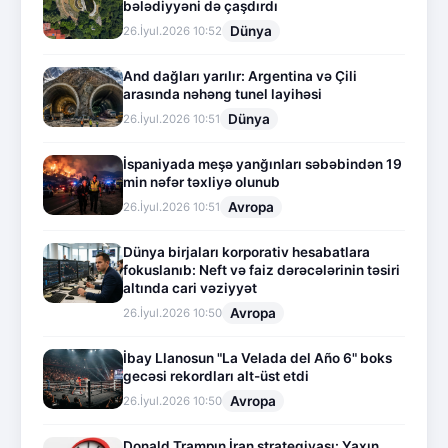
bələdiyyəni də çaşdırdı
Dünya
26.İyul.2026 10:52
And dağları yarılır: Argentina və Çili
arasında nəhəng tunel layihəsi
Dünya
26.İyul.2026 10:51
İspaniyada meşə yanğınları səbəbindən 19
min nəfər təxliyə olunub
Avropa
26.İyul.2026 10:51
Dünya birjaları korporativ hesabatlara
fokuslanıb: Neft və faiz dərəcələrinin təsiri
altında cari vəziyyət
Avropa
26.İyul.2026 10:50
İbay Llanosun "La Velada del Año 6" boks
gecəsi rekordları alt-üst etdi
Avropa
26.İyul.2026 10:50
Donald Trampın İran strategiyası: Yaxın