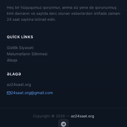
Heç bir hüququmuz qorunmur, amma siz yenə də qorunurmuş
kimi davranın və saytda dərc olunan xəbərlərdən istifadə zamanı
24 saat saytına istinad edin.
QUICK LINKS
Gizlilik Siyasəti
Məlumatların Silinməsi
Əlaqə
ƏLAQƏ
az24saat.org
24saat.org@gmail.com
Copyright © 2026 —
az24saat.org