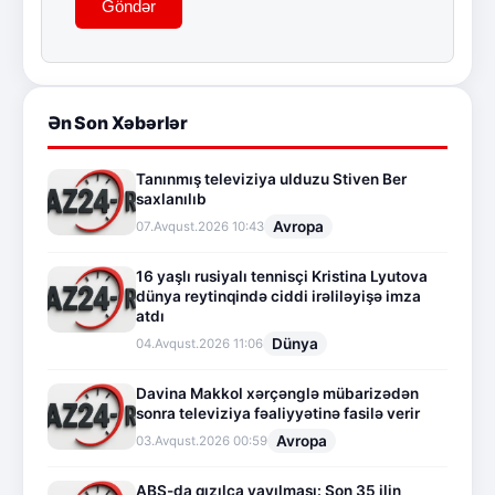
Göndər
Ən Son Xəbərlər
Tanınmış televiziya ulduzu Stiven Ber
saxlanılıb
Avropa
07.Avqust.2026 10:43
16 yaşlı rusiyalı tennisçi Kristina Lyutova
dünya reytinqində ciddi irəliləyişə imza
atdı
Dünya
04.Avqust.2026 11:06
Davina Makkol xərçənglə mübarizədən
sonra televiziya fəaliyyətinə fasilə verir
Avropa
03.Avqust.2026 00:59
ABŞ-da qızılca yayılması: Son 35 ilin