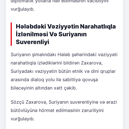
diplomatik yollarla həll edilməsinin vacibliyini
vurğulayıb.
Hələbdəki Vəziyyətin Narahatlıqla
İzlənilməsi Və Suriyanın
Suverenliyi
Suriyanın şimalındakı Hələb şəhərindəki vəziyyəti
narahatlıqla izlədiklərini bildirən Zaxarova,
Suriyadakı vəziyyətin bütün etnik və dini qruplar
arasında dialoq yolu ilə sabitliyə qovuşa
biləcəyinin altından xətt çəkib.
Sözçü Zaxarova, Suriyanın suverenliyinə və ərazi
bütövlüyünə hörmət edilməsinin zəruriliyini
vurğulayıb.