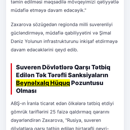
təmin edilməsi məqsədilə mövqeyimizi qətiyyətlə
müdafiə etməyə davam edəcəyik."
Zaxarova sözügedən regionda milli suverenliyi
gücləndirməyə, müdafiə qabiliyyətini və Şimal
Dəniz Yolunun infrastrukturunu inkişaf etdirməyə
davam edəcəklərini qeyd edib.
Suveren Dövlətlərə Qarşı Tətbiq
Edilən Tək Tərəfli Sanksiyaların
Beynəlxalq Hüquq
Pozuntusu
Olması
ABŞ-ın İranla ticarət edən ölkələrə tətbiq etdiyi
gömrük tariflərini 25 faizə qaldırmaq qərarını
dəyərləndirən Zaxarova, "Rusiya, suveren
dövlətlərə qarşı tətbiq edilən birtərəfli qeyri-