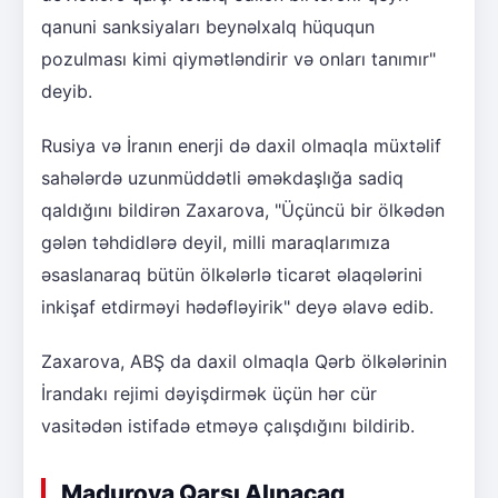
qanuni sanksiyaları beynəlxalq hüququn
pozulması kimi qiymətləndirir və onları tanımır"
deyib.
Rusiya və İranın enerji də daxil olmaqla müxtəlif
sahələrdə uzunmüddətli əməkdaşlığa sadiq
qaldığını bildirən Zaxarova, "Üçüncü bir ölkədən
gələn təhdidlərə deyil, milli maraqlarımıza
əsaslanaraq bütün ölkələrlə ticarət əlaqələrini
inkişaf etdirməyi hədəfləyirik" deyə əlavə edib.
Zaxarova, ABŞ da daxil olmaqla Qərb ölkələrinin
İrandakı rejimi dəyişdirmək üçün hər cür
vasitədən istifadə etməyə çalışdığını bildirib.
Maduroya Qarşı Alınacaq