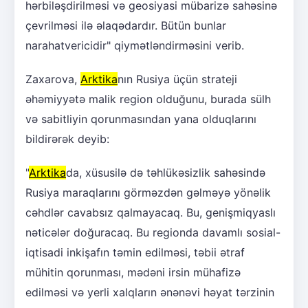
hərbiləşdirilməsi və geosiyasi mübarizə sahəsinə
çevrilməsi ilə əlaqədardır. Bütün bunlar
narahatvericidir" qiymətləndirməsini verib.
Zaxarova,
Arktika
nın Rusiya üçün strateji
əhəmiyyətə malik region olduğunu, burada sülh
və sabitliyin qorunmasından yana olduqlarını
bildirərək deyib:
"
Arktika
da, xüsusilə də təhlükəsizlik sahəsində
Rusiya maraqlarını görməzdən gəlməyə yönəlik
cəhdlər cavabsız qalmayacaq. Bu, genişmiqyaslı
nəticələr doğuracaq. Bu regionda davamlı sosial-
iqtisadi inkişafın təmin edilməsi, təbii ətraf
mühitin qorunması, mədəni irsin mühafizə
edilməsi və yerli xalqların ənənəvi həyat tərzinin