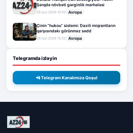
Şərqdə növbəti gərginlik mərhələsi
Avropa
26.İyul.2026 10:50
Çinin “hukou” sistemi: Daxili miqrantların
qarşısındakı görünməz sədd
Avropa
26.İyul.2026 10:22
Telegramda izləyin
📲 Telegram Kanalımıza Qoşul