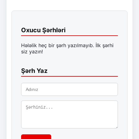
Oxucu Şərhləri
Hələlik heç bir şərh yazılmayıb. İlk şərhi
siz yazın!
Şərh Yaz