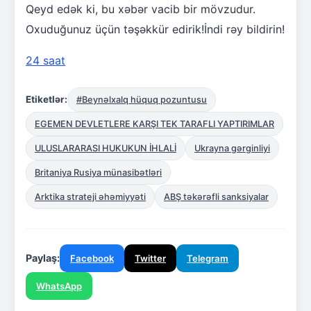
Qeyd edək ki, bu xəbər vacib bir mövzudur.
Oxuduğunuz üçün təşəkkür edirik!İndi rəy bildirin!
24 saat
Etiketlər:
#Beynəlxalq hüquq pozuntusu
EGEMEN DEVLETLERE KARŞI TEK TARAFLI YAPTIRIMLAR
ULUSLARARASI HUKUKUN İHLALİ
Ukrayna gərginliyi
Britaniya Rusiya münasibətləri
Arktika strateji əhəmiyyəti
ABŞ təkərəfli sanksiyalar
Paylaş:
Facebook
Twitter
Telegram
WhatsApp