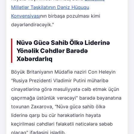
Millətlər Təşkilatının Dəniz Hüququ
Konvensiyası
nın birbaşa pozulması kimi
dəyərləndirəcəyik."
Nüvə Gücə Sahib Ölkə Liderinə
Yönəlik Cəhdlər Barədə
Xəbərdarlıq
Böyük Britaniyanın Müdafiə naziri Con Heleyin
"Rusiya Prezidenti Vladimir Putini müharibə
cinayətlərinə görə məsuliyyətə cəlb etmək üçün
qaçırmağa üstünlük verəcəyi" barədə bəyanatına
toxunan Zaxarova, "Nüvə gücə sahib ölkə
liderinə qarşı bu cür hərəkətlərin həyata
keçirilməsi cəhdləri fəlakətli nəticələrə səbəb
olacaq" ifadəsini işlədib.