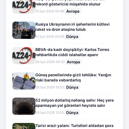
rekord göstəricisi müşahidə olunur
Avropa
31.İyul.2026 05:46
Rusiya Ukraynanın iri şəhərlərini kütləvi
raket və dron atəşinə tutub
Dünya
31.İyul.2026 03:09
BBVA-da kadr dəyişikliyi: Karlos Torres
rəhbərlikdə ciddi islahatlar aparır
Avropa
30.İyul.2026 09:33
Günəş panellərində gizli təhlükə: Yanğın
riski barədə xəbərdarlıq
Dünya
26.İyul.2026 10:52
52 milyon dollarlıq nəhəng səhv: Heç yerə
aparmayan yol görənləri heyrətə salır
Dünya
26.İyul.2026 10:52
Tarixi ərazi yalanı: Turistləri aldadan şəxs