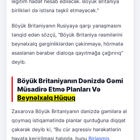
legitim hədəf hesab ediləcək. Böyük Britaniya
birlikləri də istisna təşkil etməyəcək."
Böyük Britaniyanın Rusiyaya qarşı yanaşmasını
tənqid edən sözçü, "Böyük Britaniya rəsmilərini
beynəlxalq gərginliklərdən çəkinməyə, hörmətə
əsaslanan bərabər dialoqa qayıtmağa çağırırıq"
deyib.
Böyük Britaniyanın Dənizdə Gəmi
Müsadirə Etmə Planları Və
Beynəlxalq Hüquq
Zaxarova Böyük Britaniyanın dənizdə gəmilərə əl
qoymaq istiqamətində planlar qurduğuna diqqət
çəkərək deyib ki, "Bu cür aqressiv hərəkətlərin
həyata keçirilməsi halında, bunu
Birləşmiş