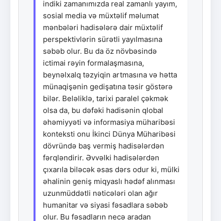
indiki zamanımızda real zamanlı yayım,
sosial media və müxtəlif məlumat
mənbələri hadisələrə dair müxtəlif
perspektivlərin sürətli yayılmasına
səbəb olur. Bu da öz növbəsində
ictimai rəyin formalaşmasına,
beynəlxalq təzyiqin artmasına və hətta
münaqişənin gedişatına təsir göstərə
bilər. Beləliklə, tarixi paralel çəkmək
olsa da, bu dəfəki hadisənin qlobal
əhəmiyyəti və informasiya müharibəsi
konteksti onu İkinci Dünya Müharibəsi
dövründə baş vermiş hadisələrdən
fərqləndirir. Əvvəlki hadisələrdən
çıxarıla biləcək əsas dərs odur ki, mülki
əhalinin geniş miqyaslı hədəf alınması
uzunmüddətli nəticələri olan ağır
humanitar və siyasi fəsadlara səbəb
olur. Bu fəsadların necə aradan