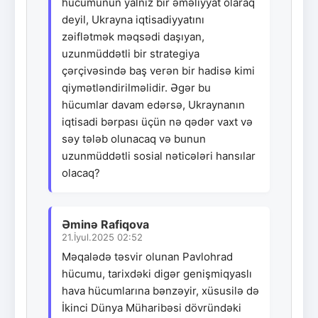
hücumunun yalnız bir əməliyyat olaraq
deyil, Ukrayna iqtisadiyyatını
zəiflətmək məqsədi daşıyan,
uzunmüddətli bir strategiya
çərçivəsində baş verən bir hadisə kimi
qiymətləndirilməlidir. Əgər bu
hücumlar davam edərsə, Ukraynanın
iqtisadi bərpası üçün nə qədər vaxt və
səy tələb olunacaq və bunun
uzunmüddətli sosial nəticələri hansılar
olacaq?
Əminə Rafiqova
21.İyul.2025 02:52
Məqalədə təsvir olunan Pavlohrad
hücumu, tarixdəki digər genişmiqyaslı
hava hücumlarına bənzəyir, xüsusilə də
İkinci Dünya Müharibəsi dövründəki