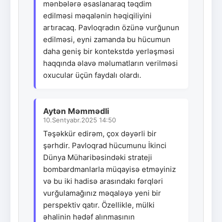
mənbələrə əsaslanaraq təqdim
edilməsi məqalənin həqiqiliyini
artıracaq. Pavloqradın özünə vurğunun
edilməsi, eyni zamanda bu hücumun
daha geniş bir kontekstdə yerləşməsi
haqqında əlavə məlumatların verilməsi
oxucular üçün faydalı olardı.
Aytən Məmmədli
10.Sentyabr.2025 14:50
Təşəkkür edirəm, çox dəyərli bir
şərhdir. Pavloqrad hücumunu İkinci
Dünya Müharibəsindəki strateji
bombardmanlarla müqayisə etməyiniz
və bu iki hadisə arasındakı fərqləri
vurğulamağınız məqaləyə yeni bir
perspektiv qatır. Özellikle, mülki
əhalinin hədəf alınmasının