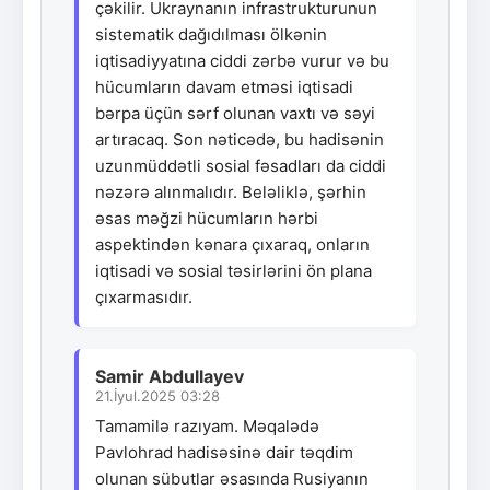
çəkilir. Ukraynanın infrastrukturunun
sistematik dağıdılması ölkənin
iqtisadiyyatına ciddi zərbə vurur və bu
hücumların davam etməsi iqtisadi
bərpa üçün sərf olunan vaxtı və səyi
artıracaq. Son nəticədə, bu hadisənin
uzunmüddətli sosial fəsadları da ciddi
nəzərə alınmalıdır. Beləliklə, şərhin
əsas məğzi hücumların hərbi
aspektindən kənara çıxaraq, onların
iqtisadi və sosial təsirlərini ön plana
çıxarmasıdır.
Samir Abdullayev
21.İyul.2025 03:28
Tamamilə razıyam. Məqalədə
Pavlohrad hadisəsinə dair təqdim
olunan sübutlar əsasında Rusiyanın