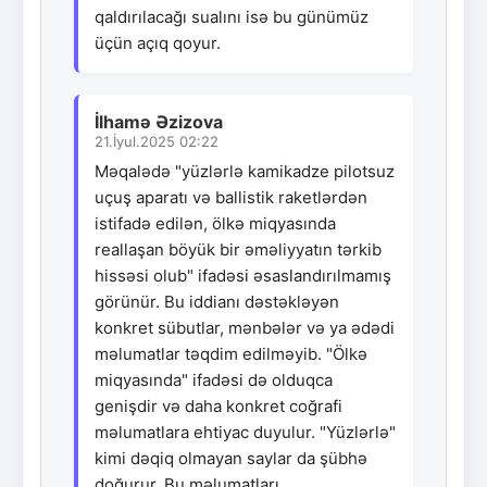
qaldırılacağı sualını isə bu günümüz
üçün açıq qoyur.
İlhamə Əzizova
21.İyul.2025 02:22
Məqalədə "yüzlərlə kamikadze pilotsuz
uçuş aparatı və ballistik raketlərdən
istifadə edilən, ölkə miqyasında
reallaşan böyük bir əməliyyatın tərkib
hissəsi olub" ifadəsi əsaslandırılmamış
görünür. Bu iddianı dəstəkləyən
konkret sübutlar, mənbələr və ya ədədi
məlumatlar təqdim edilməyib. "Ölkə
miqyasında" ifadəsi də olduqca
genişdir və daha konkret coğrafi
məlumatlara ehtiyac duyulur. "Yüzlərlə"
kimi dəqiq olmayan saylar da şübhə
doğurur. Bu məlumatları