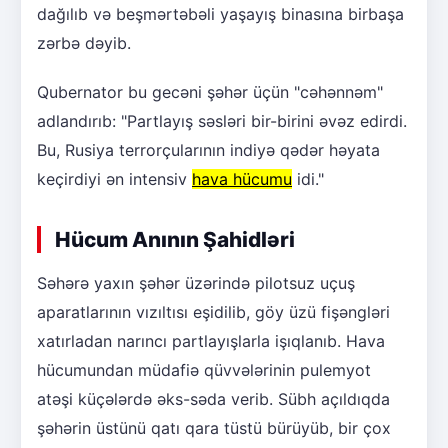
dağılıb və beşmərtəbəli yaşayış binasına birbaşa
zərbə dəyib.
Qubernator bu gecəni şəhər üçün "cəhənnəm"
adlandırıb: "Partlayış səsləri bir-birini əvəz edirdi.
Bu, Rusiya terrorçularının indiyə qədər həyata
keçirdiyi ən intensiv
hava hücumu
idi."
Hücum Anının Şahidləri
Səhərə yaxın şəhər üzərində pilotsuz uçuş
aparatlarının vızıltısı eşidilib, göy üzü fişəngləri
xatırladan narıncı partlayışlarla işıqlanıb. Hava
hücumundan müdafiə qüvvələrinin pulemyot
atəşi küçələrdə əks-səda verib. Sübh açıldıqda
şəhərin üstünü qatı qara tüstü bürüyüb, bir çox