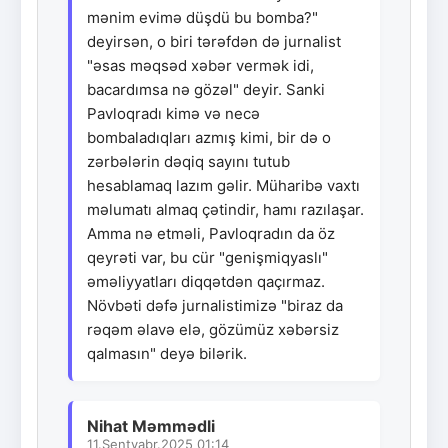
mənim evimə düşdü bu bomba?"
deyirsən, o biri tərəfdən də jurnalist
"əsas məqsəd xəbər vermək idi,
bacardımsa nə gözəl" deyir. Sanki
Pavloqradı kimə və necə
bombaladıqları azmış kimi, bir də o
zərbələrin dəqiq sayını tutub
hesablamaq lazım gəlir. Müharibə vaxtı
məlumatı almaq çətindir, hamı razılaşar.
Amma nə etməli, Pavloqradın da öz
qeyrəti var, bu cür "genişmiqyaslı"
əməliyyatları diqqətdən qaçırmaz.
Növbəti dəfə jurnalistimizə "biraz da
rəqəm əlavə elə, gözümüz xəbərsiz
qalmasın" deyə bilərik.
Nihat Məmmədli
11.Sentyabr.2025 01:14