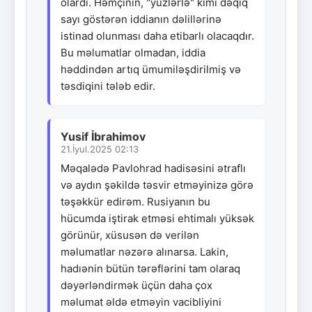
olardı. Həmçinin, "yüzlərlə" kimi dəqiq
sayı göstərən iddianın dəlillərinə
istinad olunması daha etibarlı olacaqdır.
Bu məlumatlar olmadan, iddia
həddindən artıq ümumiləşdirilmiş və
təsdiqini tələb edir.
Yusif İbrahimov
21.İyul.2025 02:13
Məqalədə Pavlohrad hadisəsini ətraflı
və aydın şəkildə təsvir etməyinizə görə
təşəkkür edirəm. Rusiyanın bu
hücumda iştirak etməsi ehtimalı yüksək
görünür, xüsusən də verilən
məlumatlar nəzərə alınarsa. Lakin,
hadıənin bütün tərəflərini tam olaraq
dəyərləndirmək üçün daha çox
məlumat əldə etməyin vacibliyini