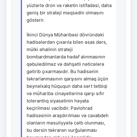
yüzlərlə dron və raketin istifadəsi, daha
geniş bir strateji məqsədin olmasını
göstərir.
İkinci Dünya Müharibəsi dövründəki
hadisələrdən çıxarıla bilən əsas dərs,
mülki əhalinin strateji
bombardmanlarda hədəf alınmasının
qəbuledilməz və dəhşətli nəticələrə
gətirib çıxarmasıdır. Bu hadisənin
təkrarlanmasının qarşısını almaq üçün
beynəlxalq hüququn daha sərt tətbiqi
və müharibə cinayətlərinə qarşı sıfır
tolerantlıq siyasətinin həyata
keçirilməsi vacibdir. Pavlohrad
hadisəsinin araşdırılması və cavabdeh
olanların məsuliyyətə cəlb olunması,
bu dərsin təkrarən vurğulanması