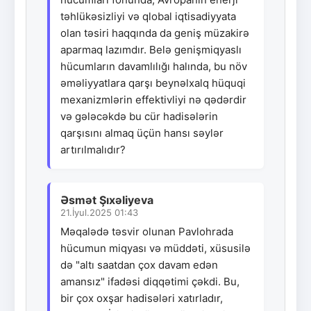
təhlükəsizliyi və qlobal iqtisadiyyata
olan təsiri haqqında da geniş müzakirə
aparmaq lazımdır. Belə genişmiqyaslı
hücumların davamlılığı halında, bu növ
əməliyyatlara qarşı beynəlxalq hüquqi
mexanizmlərin effektivliyi nə qədərdir
və gələcəkdə bu cür hadisələrin
qarşısını almaq üçün hansı səylər
artırılmalıdır?
Əsmət Şıxəliyeva
21.İyul.2025 01:43
Məqalədə təsvir olunan Pavlohrada
hücumun miqyası və müddəti, xüsusilə
də "altı saatdan çox davam edən
amansız" ifadəsi diqqətimi çəkdi. Bu,
bir çox oxşar hadisələri xatırladır,