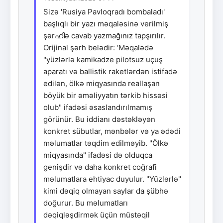
Sizə 'Rusiya Pavloqradı bombaladı'
başlıqlı bir yazı məqaləsinə verilmiş
şərഹിə cavab yazmağınız tapşırılır.
Orijinal şərh belədir: 'Məqalədə
"yüzlərlə kamikadze pilotsuz uçuş
aparatı və ballistik raketlərdən istifadə
edilən, ölkə miqyasında reallaşan
böyük bir əməliyyatın tərkib hissəsi
olub" ifadəsi əsaslandırılmamış
görünür. Bu iddianı dəstəkləyən
konkret sübutlar, mənbələr və ya ədədi
məlumatlar təqdim edilməyib. "Ölkə
miqyasında" ifadəsi də olduqca
genişdir və daha konkret coğrafi
məlumatlara ehtiyac duyulur. "Yüzlərlə"
kimi dəqiq olmayan saylar da şübhə
doğurur. Bu məlumatları
dəqiqləşdirmək üçün müstəqil