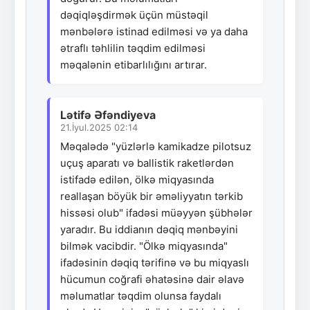
dəqiqləşdirmək üçün müstəqil
mənbələrə istinad edilməsi və ya daha
ətraflı təhlilin təqdim edilməsi
məqalənin etibarlılığını artırar.
Lətifə Əfəndiyeva
21.İyul.2025 02:14
Məqalədə "yüzlərlə kamikadze pilotsuz
uçuş aparatı və ballistik raketlərdən
istifadə edilən, ölkə miqyasında
reallaşan böyük bir əməliyyatın tərkib
hissəsi olub" ifadəsi müəyyən şübhələr
yaradır. Bu iddianın dəqiq mənbəyini
bilmək vacibdir. "Ölkə miqyasında"
ifadəsinin dəqiq tərifinə və bu miqyaslı
hücumun coğrafi əhatəsinə dair əlavə
məlumatlar təqdim olunsa faydalı