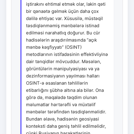
iştirakını ehtimal etmək olar, lakin qəti
bir qənaətə gəlmək üçün daha çox
dəlilə ehtiyac var. Xüsusilə, müstəqil
təsdiqlənməmiş mənbələrə istinad
edilməsi narahatlıq doğurur. Bu cür
hadisələrin araşdırılmasında “açık
mənbə kəşfiyyatı” (OSINT)
metodlarının istifadəsinin effektivliyinə
dair tənqidlər mövcuddur. Məsələn,
görüntülərin manipulyasiyası və ya
dezinformasiyanın yayılması halları
OSINT-ə əsaslanan təhlillərin
etibarlığını şübhə altına ala bilər. Ona
görə də, məqalədə təqdim olunan
məlumatlar hərtərəfli və müxtəlif
mənbələr tərəfindən təsdiqlənməlidir.
Bundan əlavə, hadisənin geosiyasi
konteksti daha geniş təhlil edilməlidir,
çünki Rusiyanın hərəkətlərinin