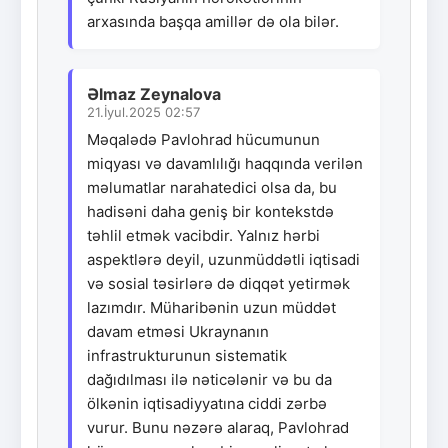
arxasında başqa amillər də ola bilər.
Əlmaz Zeynalova
21.İyul.2025 02:57
Məqalədə Pavlohrad hücumunun
miqyası və davamlılığı haqqında verilən
məlumatlar narahatedici olsa da, bu
hadisəni daha geniş bir kontekstdə
təhlil etmək vacibdir. Yalnız hərbi
aspektlərə deyil, uzunmüddətli iqtisadi
və sosial təsirlərə də diqqət yetirmək
lazımdır. Müharibənin uzun müddət
davam etməsi Ukraynanın
infrastrukturunun sistematik
dağıdılması ilə nəticələnir və bu da
ölkənin iqtisadiyyatına ciddi zərbə
vurur. Bunu nəzərə alaraq, Pavlohrad