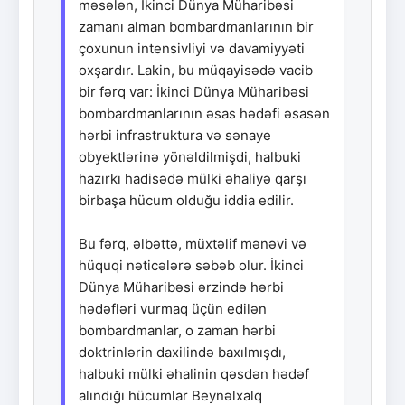
məsələn, İkinci Dünya Müharibəsi
zamanı alman bombardmanlarının bir
çoxunun intensivliyi və davamiyyəti
oxşardır. Lakin, bu müqayisədə vacib
bir fərq var: İkinci Dünya Müharibəsi
bombardmanlarının əsas hədəfi əsasən
hərbi infrastruktura və sənaye
obyektlərinə yönəldilmişdi, halbuki
hazırkı hadisədə mülki əhaliyə qarşı
birbaşa hücum olduğu iddia edilir.
Bu fərq, əlbəttə, müxtəlif mənəvi və
hüquqi nəticələrə səbəb olur. İkinci
Dünya Müharibəsi ərzində hərbi
hədəfləri vurmaq üçün edilən
bombardmanlar, o zaman hərbi
doktrinlərin daxilində baxılmışdı,
halbuki mülki əhalinin qəsdən hədəf
alındığı hücumlar Beynəlxalq