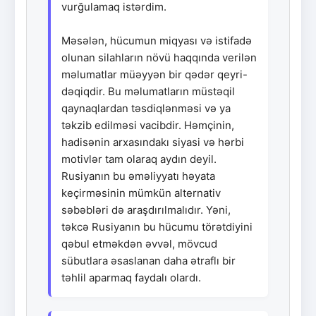
vurğulamaq istərdim.
Məsələn, hücumun miqyası və istifadə
olunan silahların növü haqqında verilən
məlumatlar müəyyən bir qədər qeyri-
dəqiqdir. Bu məlumatların müstəqil
qaynaqlardan təsdiqlənməsi və ya
təkzib edilməsi vacibdir. Həmçinin,
hadisənin arxasındakı siyasi və hərbi
motivlər tam olaraq aydın deyil.
Rusiyanın bu əməliyyatı həyata
keçirməsinin mümkün alternativ
səbəbləri də araşdırılmalıdır. Yəni,
təkcə Rusiyanın bu hücumu törətdiyini
qəbul etməkdən əvvəl, mövcud
sübutlara əsaslanan daha ətraflı bir
təhlil aparmaq faydalı olardı.