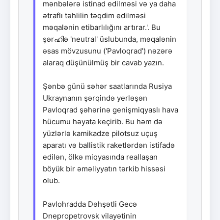
mənbələrə istinad edilməsi və ya daha
ətraflı təhlilin təqdim edilməsi
məqalənin etibarlılığını artırar.'. Bu
şərഹിə 'neutral' üslubunda, məqalənin
əsas mövzusunu ('Pavloqrad') nəzərə
alaraq düşünülmüş bir cavab yazın.
Şənbə günü səhər saatlarında Rusiya
Ukraynanın şərqində yerləşən
Pavloqrad şəhərinə genişmiqyaslı hava
hücumu həyata keçirib. Bu həm də
yüzlərlə kamikadze pilotsuz uçuş
aparatı və ballistik raketlərdən istifadə
edilən, ölkə miqyasında reallaşan
böyük bir əməliyyatın tərkib hissəsi
olub.
Pavlohradda Dəhşətli Gecə
Dnepropetrovsk vilayətinin