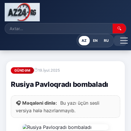
🔍
AZ
EN
RU
19.İyul.2025
GÜNDƏM
Rusiya Pavloqradı bombaladı
🎧 Məqaləni dinlə:
Bu yazı üçün səsli
versiya hələ hazırlanmayıb.