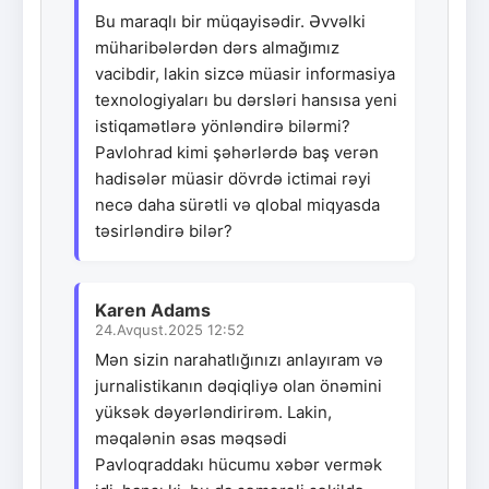
Bu maraqlı bir müqayisədir. Əvvəlki
müharibələrdən dərs almağımız
vacibdir, lakin sizcə müasir informasiya
texnologiyaları bu dərsləri hansısa yeni
istiqamətlərə yönləndirə bilərmi?
Pavlohrad kimi şəhərlərdə baş verən
hadisələr müasir dövrdə ictimai rəyi
necə daha sürətli və qlobal miqyasda
təsirləndirə bilər?
Karen Adams
24.Avqust.2025 12:52
Mən sizin narahatlığınızı anlayıram və
jurnalistikanın dəqiqliyə olan önəmini
yüksək dəyərləndirirəm. Lakin,
məqalənin əsas məqsədi
Pavloqraddakı hücumu xəbər vermək