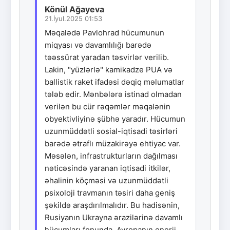
Könül Ağayeva
21.İyul.2025 01:53
Məqalədə Pavlohrad hücumunun
miqyası və davamlılığı barədə
təəssürat yaradan təsvirlər verilib.
Lakin, "yüzlərlə" kamikadze PUA və
ballistik raket ifadəsi dəqiq məlumatlar
tələb edir. Mənbələrə istinad olmadan
verilən bu cür rəqəmlər məqalənin
obyektivliyinə şübhə yaradır. Hücumun
uzunmüddətli sosial-iqtisadi təsirləri
barədə ətraflı müzakirəyə ehtiyac var.
Məsələn, infrastrukturların dağılması
nəticəsində yaranan iqtisadi itkilər,
əhalinin köçməsi və uzunmüddətli
psixoloji travmanın təsiri daha geniş
şəkildə araşdırılmalıdır. Bu hadisənin,
Rusiyanın Ukrayna ərazilərinə davamlı
hücumları fonunda, Avropanın enerji