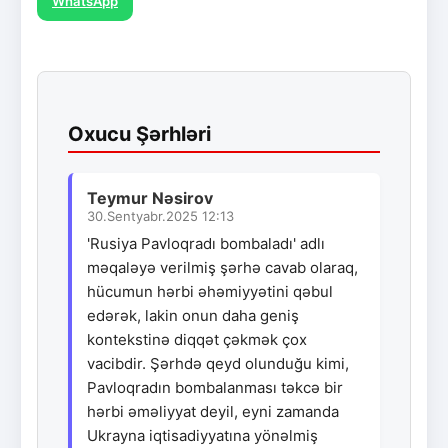
WhatsApp
Oxucu Şərhləri
Teymur Nəsirov
30.Sentyabr.2025 12:13
'Rusiya Pavloqradı bombaladı' adlı
məqaləyə verilmiş şərhə cavab olaraq,
hücumun hərbi əhəmiyyətini qəbul
edərək, lakin onun daha geniş
kontekstinə diqqət çəkmək çox
vacibdir. Şərhdə qeyd olunduğu kimi,
Pavloqradın bombalanması təkcə bir
hərbi əməliyyat deyil, eyni zamanda
Ukrayna iqtisadiyyatına yönəlmiş