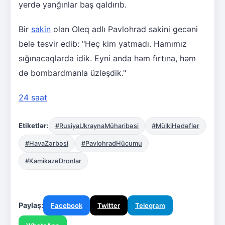
yerdə yanğınlar baş qaldırıb.
Bir
sakin
olan Oleq adlı Pavlohrad sakini gecəni
belə təsvir edib: "Heç kim yatmadı. Hamımız
sığınacaqlarda idik. Eyni anda həm fırtına, həm
də bombardmanla üzləşdik."
24 saat
Etiketlər:
#RusiyaUkraynaMüharibəsi
#MülkiHədəflər
#HavaZərbəsi
#PavlohradHücumu
#KamikazeDronlar
Paylaş:
Facebook
Twitter
Telegram