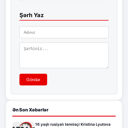
Şərh Yaz
Göndər
Ən Son Xəbərlər
16 yaşlı rusiyalı tennisçi Kristina Lyutova