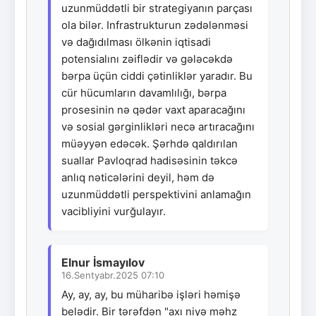
uzunmüddətli bir strategiyanın parçası
ola bilər. Infrastrukturun zədələnməsi
və dağıdılması ölkənin iqtisadi
potensialını zəiflədir və gələcəkdə
bərpa üçün ciddi çətinliklər yaradır. Bu
cür hücumların davamlılığı, bərpa
prosesinin nə qədər vaxt aparacağını
və sosial gərginlikləri necə artıracağını
müəyyən edəcək. Şərhdə qaldırılan
suallar Pavloqrad hadisəsinin təkcə
anlıq nəticələrini deyil, həm də
uzunmüddətli perspektivini anlamağın
vacibliyini vurğulayır.
Elnur İsmayılov
16.Sentyabr.2025 07:10
Ay, ay, ay, bu müharibə işləri həmişə
belədir. Bir tərəfdən "axı niyə məhz