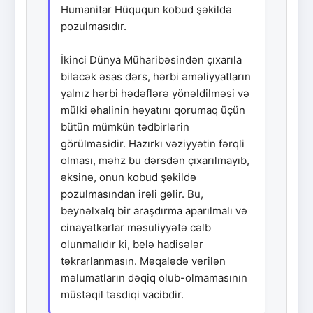
Humanitar Hüququn kobud şəkildə
pozulmasıdır.
İkinci Dünya Müharibəsindən çıxarıla
biləcək əsas dərs, hərbi əməliyyatların
yalnız hərbi hədəflərə yönəldilməsi və
mülki əhalinin həyatını qorumaq üçün
bütün mümkün tədbirlərin
görülməsidir. Hazırkı vəziyyətin fərqli
olması, məhz bu dərsdən çıxarılmayıb,
əksinə, onun kobud şəkildə
pozulmasından irəli gəlir. Bu,
beynəlxalq bir araşdırma aparılmalı və
cinayətkarlar məsuliyyətə cəlb
olunmalıdır ki, belə hadisələr
təkrarlanmasın. Məqalədə verilən
məlumatların dəqiq olub-olmamasının
müstəqil təsdiqi vacibdir.