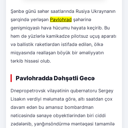
Şənbə günü səhər saatlarında Rusiya Ukraynanın
şərqində yerləşən
Pavlohrad
şəhərinə
genişmiqyaslı hava hücumu həyata keçirib. Bu
həm də yüzlərlə kamikadze pilotsuz uçuş aparatı
və ballistik raketlərdən istifadə edilən, ölkə
miqyasında reallaşan böyük bir əməliyyatın
tərkib hissəsi olub.
Pavlohradda Dəhşətli Gecə
Dnepropetrovsk vilayətinin qubernatoru Sergey
Lisakın verdiyi məlumata görə, altı saatdan çox
davam edən bu amansız bombardman
nəticəsində sənaye obyektlərindən biri ciddi
zədələnib, yanğınsöndürmə məntəqəsi tamamilə