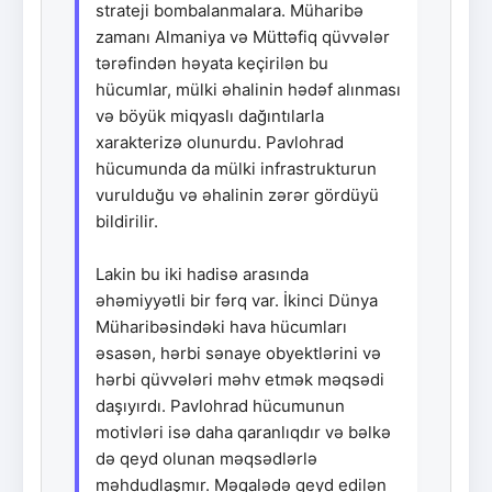
strateji bombalanmalara. Müharibə
zamanı Almaniya və Müttəfiq qüvvələr
tərəfindən həyata keçirilən bu
hücumlar, mülki əhalinin hədəf alınması
və böyük miqyaslı dağıntılarla
xarakterizə olunurdu. Pavlohrad
hücumunda da mülki infrastrukturun
vurulduğu və əhalinin zərər gördüyü
bildirilir.
Lakin bu iki hadisə arasında
əhəmiyyətli bir fərq var. İkinci Dünya
Müharibəsindəki hava hücumları
əsasən, hərbi sənaye obyektlərini və
hərbi qüvvələri məhv etmək məqsədi
daşıyırdı. Pavlohrad hücumunun
motivləri isə daha qaranlıqdır və bəlkə
də qeyd olunan məqsədlərlə
məhdudlaşmır. Məqalədə qeyd edilən