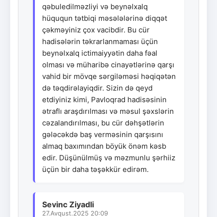
qəbuledilməzliyi və beynəlxalq
hüququn tətbiqi məsələlərinə diqqət
çəkməyiniz çox vacibdir. Bu cür
hadisələrin təkrarlanmaması üçün
beynəlxalq ictimaiyyətin daha fəal
olması və müharibə cinayətlərinə qarşı
vahid bir mövqe sərgiləməsi həqiqətən
də təqdirəlayiqdir. Sizin də qeyd
etdiyiniz kimi, Pavloqrad hadisəsinin
ətraflı araşdırılması və məsul şəxslərin
cəzalandırılması, bu cür dəhşətlərin
gələcəkdə baş verməsinin qarşısını
almaq baxımından böyük önəm kəsb
edir. Düşünülmüş və məzmunlu şərhiiz
üçün bir daha təşəkkür edirəm.
Sevinc Ziyadli
27.Avqust.2025 20:09