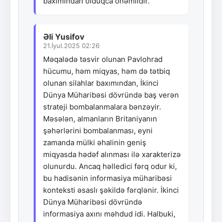
baxımından olduqca önəmlidir.
Əli Yusifov
21.İyul.2025 02:26
Məqalədə təsvir olunan Pavlohrad
hücumu, həm miqyas, həm də tətbiq
olunan silahlar baxımından, İkinci
Dünya Müharibəsi dövründə baş verən
strateji bombalanmalara bənzəyir.
Məsələn, almanların Britaniyanın
şəhərlərini bombalanması, eyni
zamanda mülki əhalinin geniş
miqyasda hədəf alınması ilə xarakterizə
olunurdu. Ancaq həlledici fərq odur ki,
bu hadisənin informasiya müharibəsi
konteksti əsaslı şəkildə fərqlənir. İkinci
Dünya Müharibəsi dövründə
informasiya axını məhdud idi. Halbuki,