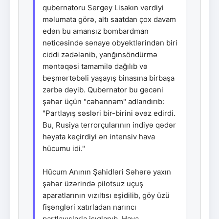
qubernatoru Sergey Lisakın verdiyi
məlumata görə, altı saatdan çox davam
edən bu amansız bombardman
nəticəsində sənaye obyektlərindən biri
ciddi zədələnib, yanğınsöndürmə
məntəqəsi tamamilə dağılıb və
beşmərtəbəli yaşayış binasına birbaşa
zərbə dəyib. Qubernator bu gecəni
şəhər üçün "cəhənnəm" adlandırıb:
"Partlayış səsləri bir-birini əvəz edirdi.
Bu, Rusiya terrorçularının indiyə qədər
həyata keçirdiyi ən intensiv hava
hücumu idi."
Hücum Anının Şahidləri Səhərə yaxın
şəhər üzərində pilotsuz uçuş
aparatlarının vızıltısı eşidilib, göy üzü
fişəngləri xatırladan narıncı
partlayışlarla işıqlanıb. Hava