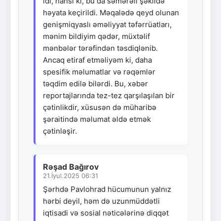
idi, hansı ki, bu da səmərəli şəkildə
həyata keçirildi. Məqalədə qeyd olunan
genişmiqyaslı əməliyyat təfərrüatları,
mənim bildiyim qədər, müxtəlif
mənbələr tərəfindən təsdiqlənib.
Ancaq etiraf etməliyəm ki, daha
spesifik məlumatlar və rəqəmlər
təqdim edilə bilərdi. Bu, xəbər
reportajlarında tez-tez qarşılaşılan bir
çətinlikdir, xüsusən də müharibə
şəraitində məlumat əldə etmək
çətinləşir.
Rəşad Bağırov
21.İyul.2025 06:31
Şərhdə Pavlohrad hücumunun yalnız
hərbi deyil, həm də uzunmüddətli
iqtisadi və sosial nəticələrinə diqqət