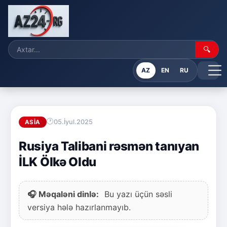
🔍
AZ
EN
RU
05.İyul.2025
ASIA
Rusiya Talibani rəsmən tanıyan
İLK Ölkə Oldu
🎧 Məqaləni dinlə:
Bu yazı üçün səsli
versiya hələ hazırlanmayıb.