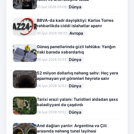
Dünya
31.İyul.2026 03:09
BBVA-da kadr dəyişikliyi: Karlos Torres
rəhbərlikdə ciddi islahatlar aparır
Avropa
30.İyul.2026 09:33
Günəş panellərində gizli təhlükə: Yanğın
riski barədə xəbərdarlıq
Dünya
26.İyul.2026 10:52
52 milyon dollarlıq nəhəng səhv: Heç yerə
aparmayan yol görənləri heyrətə salır
Dünya
26.İyul.2026 10:52
Tarixi ərazi yalanı: Turistləri aldadan şəxs
bələdiyyəni də çaşdırdı
Dünya
26.İyul.2026 10:52
And dağları yarılır: Argentina və Çili
arasında nəhəng tunel layihəsi