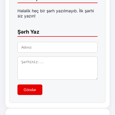
Hələlik heç bir şərh yazılmayıb. İlk şərhi
siz yazın!
Şərh Yaz
Göndər