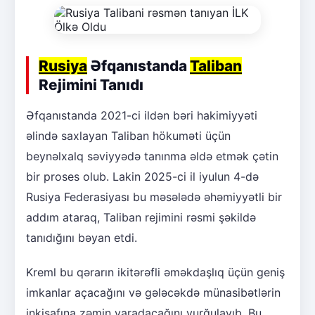
Rusiya
Əfqanıstanda
Taliban
Rejimini Tanıdı
Əfqanıstanda 2021-ci ildən bəri hakimiyyəti
əlində saxlayan Taliban hökuməti üçün
beynəlxalq səviyyədə tanınma əldə etmək çətin
bir proses olub. Lakin 2025-ci il iyulun 4-də
Rusiya Federasiyası bu məsələdə əhəmiyyətli bir
addım ataraq, Taliban rejimini rəsmi şəkildə
tanıdığını bəyan etdi.
Kreml bu qərarın ikitərəfli əməkdaşlıq üçün geniş
imkanlar açacağını və gələcəkdə münasibətlərin
inkişafına zəmin yaradacağını vurğulayıb. Bu