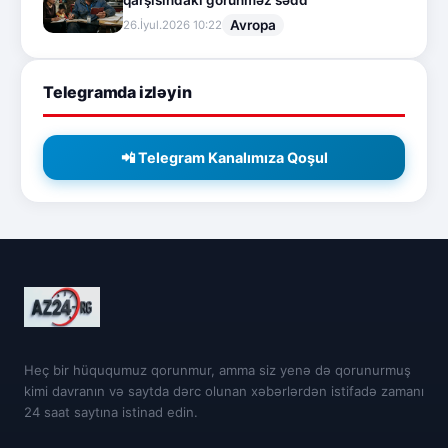
qarşısındakı görünməz sədd
Avropa
26.İyul.2026 10:22
Telegramda izləyin
📲 Telegram Kanalımıza Qoşul
Heç bir hüququmuz qorunmur, amma siz yenə də qorunurmuş
kimi davranın və saytda dərc olunan xəbərlərdən istifadə zamanı
24 saat saytına istinad edin.