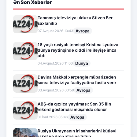
Ən Son Xəbərlər
Tanınmış televiziya ulduzu Stiven Ber
saxlanılıb
Avropa
07.Avqust.2026 10:43
16 yaşlı rusiyalı tennisçi Kristina Lyutova
dünya reytinqində ciddi irəliləyişə imza
atdı
Dünya
04.Avqust.2026 11:06
Davina Makkol xərçənglə mübarizədən
sonra televiziya fəaliyyətinə fasilə verir
Avropa
03.Avqust.2026 00:59
ABŞ-da qızılca yayılması: Son 35 ilin
rekord göstəricisi müşahidə olunur
Avropa
31.İyul.2026 05:46
Rusiya Ukraynanın iri şəhərlərini kütləvi
raket və dron atəşinə tutub