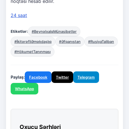
nöqtəsi hesab edilir.
24 saat
Etiketlər:
#BeynəlxalqMünasibətlər
#İkitərəfliƏməkdaşlıq
#Əfqanıstan
#RusiyaTaliban
#HökumətTanınması
Paylaş:
Facebook
Twitter
Telegram
WhatsApp
Oxucu Şərhləri