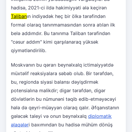
hadisə, 2021-ci ildə hakimiyyəti ələ keçirən
Taliban
ın indiyədək heç bir ölkə tərəfindən
formal olaraq tanınmamasından sonra atılan ilk
belə addımdır. Bu tanınma Taliban tərəfindən
"cəsur addım" kimi qarşılanaraq yüksək
qiymətləndirilib.
Moskvanın bu qərarı beynəlxalq ictimaiyyətdə
müxtəlif reaksiyalara səbəb olub. Bir tərəfdən,
bu, regionda siyasi balansı dəyişdirmək
potensialına malikdir; digər tərəfdən, digər
dövlətlərin bu nümunəni təqib edib-etməyəcəyi
hələ də qeyri-müəyyən olaraq qalır. Əfqanıstanın
gələcək taleyi və onun beynəlxalq
diplomatik
əlaqələr
i baxımından bu hadisə mühüm dönüş