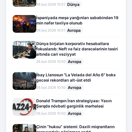
Dünya
26.İyul.2026 10:51
İspaniyada meşə yanğınları səbəbindən 19
min nəfər təxliyə olunub
Avropa
26.İyul.2026 10:51
Dünya birjaları korporativ hesabatlara
fokuslanıb: Neft və faiz dərəcələrinin təsiri
altında cari vəziyyət
Avropa
26.İyul.2026 10:50
İbay Llanosun "La Velada del Año 6" boks
gecəsi rekordları alt-üst etdi
Avropa
26.İyul.2026 10:50
Donald Trampın İran strategiyası: Yaxın
Şərqdə növbəti gərginlik mərhələsi
Avropa
26.İyul.2026 10:50
Çinin “hukou” sistemi: Daxili miqrantların