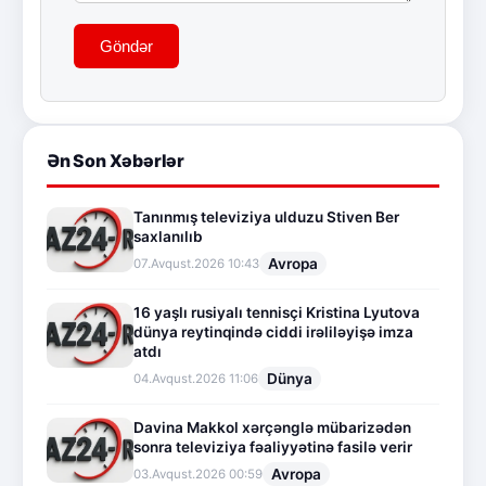
Göndər
Ən Son Xəbərlər
Tanınmış televiziya ulduzu Stiven Ber
saxlanılıb
Avropa
07.Avqust.2026 10:43
16 yaşlı rusiyalı tennisçi Kristina Lyutova
dünya reytinqində ciddi irəliləyişə imza
atdı
Dünya
04.Avqust.2026 11:06
Davina Makkol xərçənglə mübarizədən
sonra televiziya fəaliyyətinə fasilə verir
Avropa
03.Avqust.2026 00:59