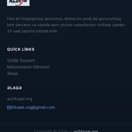
Heç bir hüququmuz qorunmur, amma siz yenə də qorunurmuş
kimi davranın və saytda dərc olunan xəbərlərdən istifadə zamanı
24 saat saytına istinad edin.
QUICK LINKS
Gizlilik Siyasəti
Məlumatların Silinməsi
Əlaqə
ƏLAQƏ
az24saat.org
24saat.org@gmail.com
Copyright © 2026 —
az24saat.org