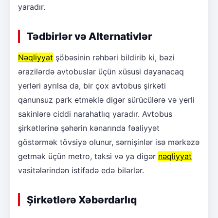
yaradır.
Tədbirlər və Alternativlər
Nəqliyyat
şöbəsinin rəhbəri bildirib ki, bəzi
ərazilərdə avtobuslar üçün xüsusi dayanacaq
yerləri ayrılsa da, bir çox avtobus şirkəti
qanunsuz park etməklə digər sürücülərə və yerli
sakinlərə ciddi narahatlıq yaradır. Avtobus
şirkətlərinə şəhərin kənarında fəaliyyət
göstərmək tövsiyə olunur, sərnişinlər isə mərkəzə
getmək üçün metro, taksi və ya digər
nəqliyyat
vasitələrindən istifadə edə bilərlər.
Şirkətlərə Xəbərdarlıq