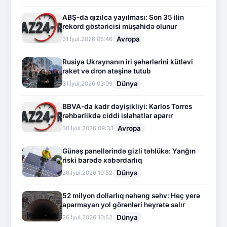
ABŞ-da qızılca yayılması: Son 35 ilin
rekord göstəricisi müşahidə olunur
Avropa
31.İyul.2026 05:46
Rusiya Ukraynanın iri şəhərlərini kütləvi
raket və dron atəşinə tutub
Dünya
31.İyul.2026 03:09
BBVA-da kadr dəyişikliyi: Karlos Torres
rəhbərlikdə ciddi islahatlar aparır
Avropa
30.İyul.2026 09:33
Günəş panellərində gizli təhlükə: Yanğın
riski barədə xəbərdarlıq
Dünya
26.İyul.2026 10:52
52 milyon dollarlıq nəhəng səhv: Heç yerə
aparmayan yol görənləri heyrətə salır
Dünya
26.İyul.2026 10:52