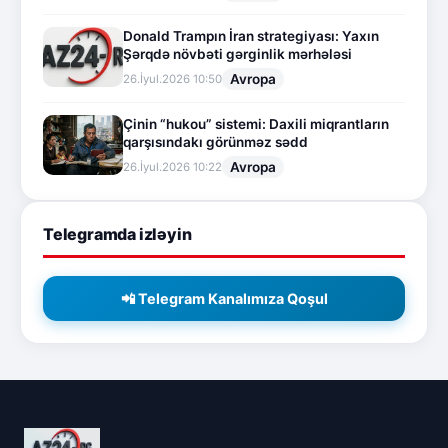
Donald Trampın İran strategiyası: Yaxın
Şərqdə növbəti gərginlik mərhələsi
Avropa
26.İyul.2026 10:50
Çinin “hukou” sistemi: Daxili miqrantların
qarşısındakı görünməz sədd
Avropa
26.İyul.2026 10:22
Telegramda izləyin
📲 Telegram Kanalımıza Qoşul