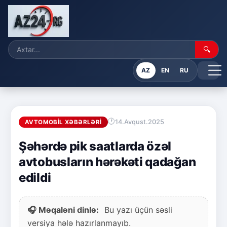
🔍
AZ
EN
RU
14.Avqust.2025
AVTOMOBIL XƏBƏRLƏRI
Şəhərdə pik saatlarda özəl
avtobusların hərəkəti qadağan
edildi
🎧 Məqaləni dinlə:
Bu yazı üçün səsli
versiya hələ hazırlanmayıb.