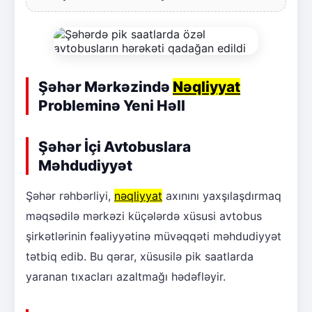
Şəhər Mərkəzində
Nəqliyyat
Probleminə Yeni Həll
Şəhər İçi Avtobuslara
Məhdudiyyət
Şəhər rəhbərliyi,
nəqliyyat
axınını yaxşılaşdırmaq
məqsədilə mərkəzi küçələrdə xüsusi avtobus
şirkətlərinin fəaliyyətinə müvəqqəti məhdudiyyət
tətbiq edib. Bu qərar, xüsusilə pik saatlarda
yaranan tıxacları azaltmağı hədəfləyir.