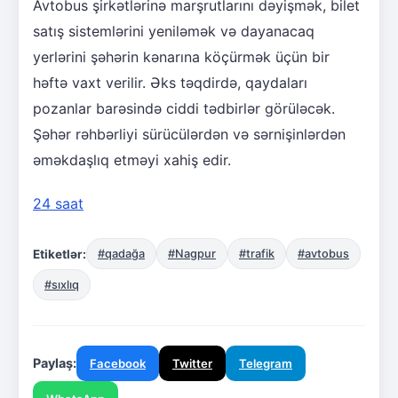
Avtobus şirkətlərinə marşrutlarını dəyişmək, bilet
satış sistemlərini yeniləmək və dayanacaq
yerlərini şəhərin kənarına köçürmək üçün bir
həftə vaxt verilir. Əks təqdirdə, qaydaları
pozanlar barəsində ciddi tədbirlər görüləcək.
Şəhər rəhbərliyi sürücülərdən və sərnişinlərdən
əməkdaşlıq etməyi xahiş edir.
24 saat
Etiketlər:
#qadağa
#Nagpur
#trafik
#avtobus
#sıxlıq
Paylaş:
Facebook
Twitter
Telegram