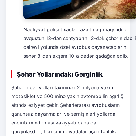
Nəqliyyat polisi tıxacları azaltmaq məqsədilə
avqustun 13-dən sentyabrın 12-dək şəhərin daxili
dairəvi yolunda özəl avtobus dayanacaqlarını
səhər 8-dən axşam 10-a qədər qadağan edib.
Şəhər Yollarındakı Gərginlik
Şəhərin dar yolları təxminən 2 milyona yaxın
motosiklet və 500 minə yaxın avtomobilin ağırlığı
altında əziyyət çəkir. Şəhərlərarası avtobusların
qanunsuz dayanmaları və sərnişinləri yollarda
endirib-mindirməsi vəziyyəti daha da
gərginləşdirir, həmçinin piyadalar üçün təhlükə