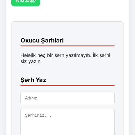
WhatsApp
Oxucu Şərhləri
Hələlik heç bir şərh yazılmayıb. İlk şərhi
siz yazın!
Şərh Yaz