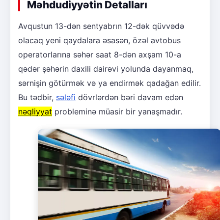
Məhdudiyyətin Detalları
Avqustun 13-dən sentyabrın 12-dək qüvvədə
olacaq yeni qaydalara əsasən, özəl avtobus
operatorlarına səhər saat 8-dən axşam 10-a
qədər şəhərin daxili dairəvi yolunda dayanmaq,
sərnişin götürmək və ya endirmək qadağan edilir.
Bu tədbir,
sələfi
dövrlərdən bəri davam edən
nəqliyyat
probleminə müasir bir yanaşmadır.