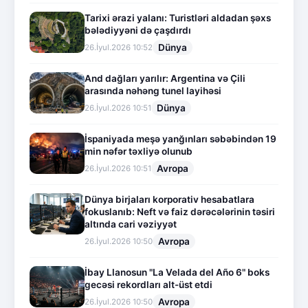
Tarixi ərazi yalanı: Turistləri aldadan şəxs
bələdiyyəni də çaşdırdı
Dünya
26.İyul.2026 10:52
And dağları yarılır: Argentina və Çili
arasında nəhəng tunel layihəsi
Dünya
26.İyul.2026 10:51
İspaniyada meşə yanğınları səbəbindən 19
min nəfər təxliyə olunub
Avropa
26.İyul.2026 10:51
Dünya birjaları korporativ hesabatlara
fokuslanıb: Neft və faiz dərəcələrinin təsiri
altında cari vəziyyət
Avropa
26.İyul.2026 10:50
İbay Llanosun "La Velada del Año 6" boks
gecəsi rekordları alt-üst etdi
Avropa
26.İyul.2026 10:50