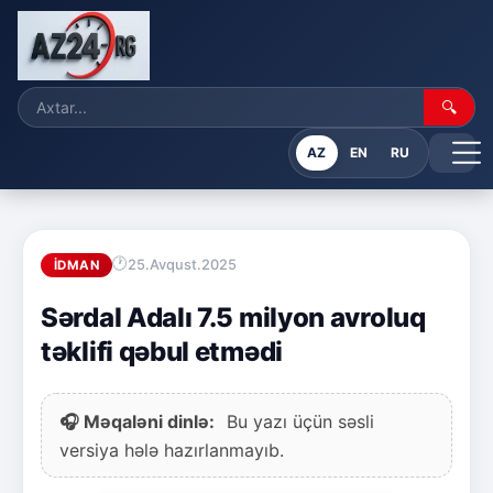
🔍
AZ
EN
RU
25.Avqust.2025
İDMAN
Sərdal Adalı 7.5 milyon avroluq
təklifi qəbul etmədi
🎧 Məqaləni dinlə:
Bu yazı üçün səsli
versiya hələ hazırlanmayıb.