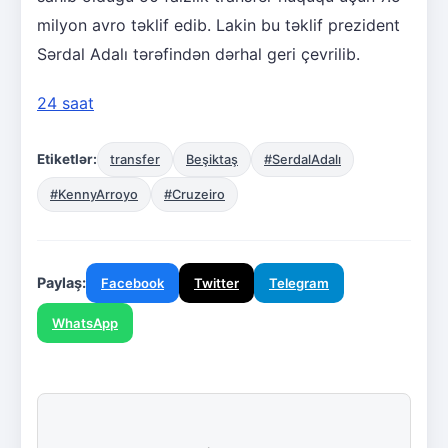
milyon avro təklif edib. Lakin bu təklif prezident
Sərdal Adalı tərəfindən dərhal geri çevrilib.
24 saat
Etiketlər:
transfer
Beşiktaş
#SerdalAdalı
#KennyArroyo
#Cruzeiro
Paylaş:
Facebook
Twitter
Telegram
WhatsApp