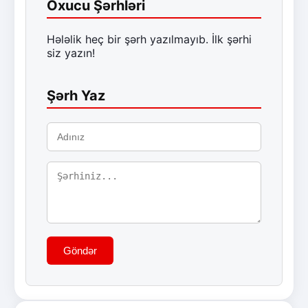
Oxucu Şərhləri
Hələlik heç bir şərh yazılmayıb. İlk şərhi
siz yazın!
Şərh Yaz
Göndər