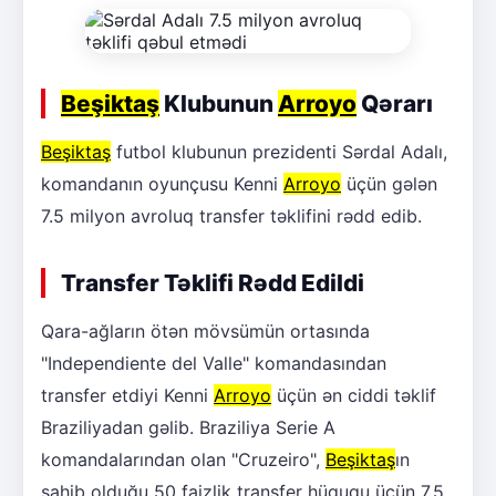
Beşiktaş
Klubunun
Arroyo
Qərarı
Beşiktaş
futbol klubunun prezidenti Sərdal Adalı,
komandanın oyunçusu Kenni
Arroyo
üçün gələn
7.5 milyon avroluq transfer təklifini rədd edib.
Transfer Təklifi Rədd Edildi
Qara-ağların ötən mövsümün ortasında
"Independiente del Valle" komandasından
transfer etdiyi Kenni
Arroyo
üçün ən ciddi təklif
Braziliyadan gəlib. Braziliya Serie A
komandalarından olan "Cruzeiro",
Beşiktaş
ın
sahib olduğu 50 faizlik transfer hüququ üçün 7.5