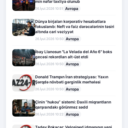
min nəfər təxliyə olunub
Avropa
26.İyul.2026 10:51
Dünya birjaları korporativ hesabatlara
fokuslanıb: Neft və faiz dərəcələrinin təsiri
altında cari vəziyyət
Avropa
26.İyul.2026 10:50
İbay Llanosun "La Velada del Año 6" boks
gecəsi rekordları alt-üst etdi
Avropa
26.İyul.2026 10:50
Donald Trampın İran strategiyası: Yaxın
Şərqdə növbəti gərginlik mərhələsi
Avropa
26.İyul.2026 10:50
Çinin “hukou” sistemi: Daxili miqrantların
qarşısındakı görünməz sədd
Avropa
26.İyul.2026 10:22
Tadey Pokaçar: Velosiped idmanının yeni