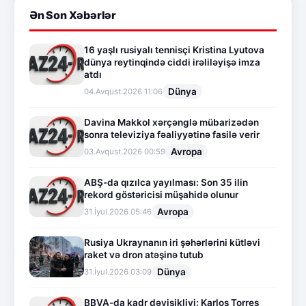
Ən Son Xəbərlər
16 yaşlı rusiyalı tennisçi Kristina Lyutova
dünya reytinqində ciddi irəliləyişə imza
atdı
Dünya
04.Avqust.2026 11:06
Davina Makkol xərçənglə mübarizədən
sonra televiziya fəaliyyətinə fasilə verir
Avropa
03.Avqust.2026 00:59
ABŞ-da qızılca yayılması: Son 35 ilin
rekord göstəricisi müşahidə olunur
Avropa
31.İyul.2026 05:46
Rusiya Ukraynanın iri şəhərlərini kütləvi
raket və dron atəşinə tutub
Dünya
31.İyul.2026 03:09
BBVA-da kadr dəyişikliyi: Karlos Torres