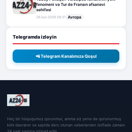
fenomeni və Tur de Fransın əfsanəvi
səhifəsi
Avropa
26.İyul.2026 09:31
Telegramda izləyin
📲 Telegram Kanalımıza Qoşul
Heç bir hüququmuz qorunmur, amma siz yenə də qorunurmuş
kimi davranın və saytda dərc olunan xəbərlərdən istifadə zamanı
24 saat saytına istinad edin.