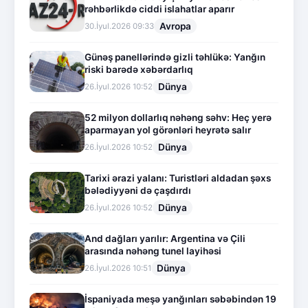
rəhbərlikdə ciddi islahatlar aparır
Avropa
30.İyul.2026 09:33
Günəş panellərində gizli təhlükə: Yanğın
riski barədə xəbərdarlıq
Dünya
26.İyul.2026 10:52
52 milyon dollarlıq nəhəng səhv: Heç yerə
aparmayan yol görənləri heyrətə salır
Dünya
26.İyul.2026 10:52
Tarixi ərazi yalanı: Turistləri aldadan şəxs
bələdiyyəni də çaşdırdı
Dünya
26.İyul.2026 10:52
And dağları yarılır: Argentina və Çili
arasında nəhəng tunel layihəsi
Dünya
26.İyul.2026 10:51
İspaniyada meşə yanğınları səbəbindən 19