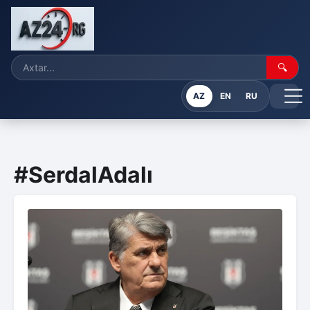
🔍
AZ
EN
RU
#SerdalAdalı