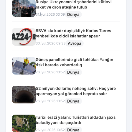
Rusiya Ukraynanın iri şəhərlərini kütləvi
raket və dron atəşinə tutub
Dünya
31.İyul.2026 03:09
BBVA-da kadr dəyişikliyi: Karlos Torres
rəhbərlikdə ciddi islahatlar aparır
Avropa
30.İyul.2026 09:33
Günəş panellərində gizli təhlükə: Yanğın
riski barədə xəbərdarlıq
Dünya
26.İyul.2026 10:52
52 milyon dollarlıq nəhəng səhv: Heç yerə
aparmayan yol görənləri heyrətə salır
Dünya
26.İyul.2026 10:52
Tarixi ərazi yalanı: Turistləri aldadan şəxs
bələdiyyəni də çaşdırdı
Dünya
26.İyul.2026 10:52