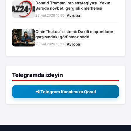
Donald Trampın İran strategiyası: Yaxın
Şərqdə növbəti gərginlik mərhələsi
Avropa
26.İyul.2026 10:50
Çinin “hukou” sistemi: Daxili miqrantların
qarşısındakı görünməz sədd
Avropa
26.İyul.2026 10:22
Telegramda izləyin
📲 Telegram Kanalımıza Qoşul