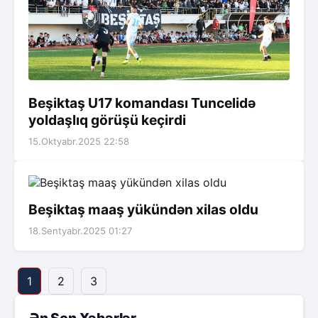
Beşiktaş U17 komandası Tuncelidə
yoldaşlıq görüşü keçirdi
15.Oktyabr.2025 22:58
Beşiktaş maaş yükündən xilas oldu
18.Sentyabr.2025 01:27
1
2
3
Ən Son Xəbərlər