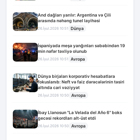
And dağları yarılır: Argentina və Çili
arasında nəhəng tunel layihəsi
Dünya
26.İyul.2026 10:51
İspaniyada meşə yanğınları səbəbindən 19
min nəfər təxliyə olunub
Avropa
26.İyul.2026 10:51
Dünya birjaları korporativ hesabatlara
fokuslanıb: Neft və faiz dərəcələrinin təsiri
altında cari vəziyyət
Avropa
26.İyul.2026 10:50
İbay Llanosun "La Velada del Año 6" boks
gecəsi rekordları alt-üst etdi
Avropa
26.İyul.2026 10:50