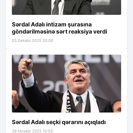
Sərdal Adalı intizam şurasına
göndərilməsinə sərt reaksiya verdi
03.Dekabr.2025 20:00
Sərdal Adalı seçki qərarını açıqladı
28.Noyabr.2025 10:59