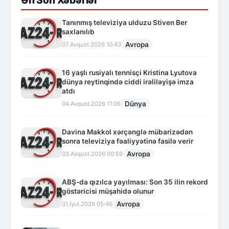
Tanınmış televiziya ulduzu Stiven Ber
saxlanılıb
Avropa
07.Avqust.2026 10:43
16 yaşlı rusiyalı tennisçi Kristina Lyutova
dünya reytinqində ciddi irəliləyişə imza
atdı
Dünya
04.Avqust.2026 11:06
Davina Makkol xərçənglə mübarizədən
sonra televiziya fəaliyyətinə fasilə verir
Avropa
03.Avqust.2026 00:59
ABŞ-da qızılca yayılması: Son 35 ilin rekord
göstəricisi müşahidə olunur
Avropa
31.İyul.2026 05:46