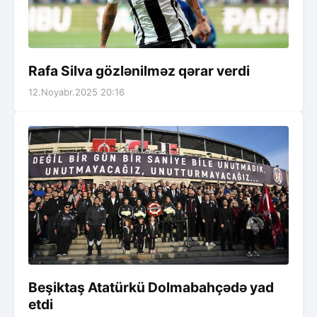
Rafa Silva gözlənilməz qərar verdi
12.Noyabr.2025 20:16
Beşiktaş Atatürkü Dolmabahçədə yad
etdi