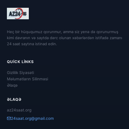
Heç bir hüququmuz qorunmur, amma siz yenə də qorunurmuş
kimi davranın və saytda dərc olunan xəbərlərdən istifadə zamanı
24 saat saytına istinad edin.
QUICK LINKS
Gizlilik Siyasəti
Məlumatların Silinməsi
Əlaqə
ƏLAQƏ
az24saat.org
24saat.org@gmail.com