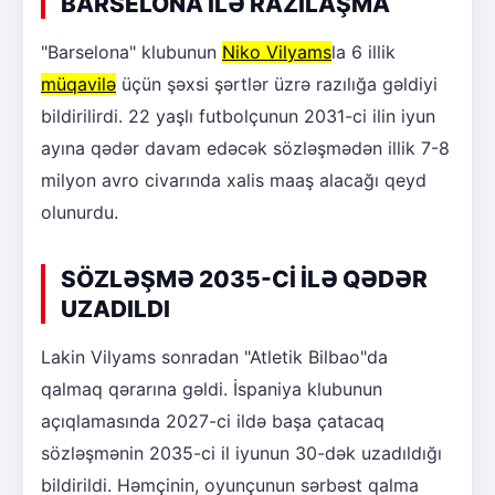
BARSELONA İLƏ RAZILAŞMA
"Barselona" klubunun
Niko Vilyams
la 6 illik
müqavilə
üçün şəxsi şərtlər üzrə razılığa gəldiyi
bildirilirdi. 22 yaşlı futbolçunun 2031-ci ilin iyun
ayına qədər davam edəcək sözləşmədən illik 7-8
milyon avro civarında xalis maaş alacağı qeyd
olunurdu.
SÖZLƏŞMƏ 2035-Cİ İLƏ QƏDƏR
UZADILDI
Lakin Vilyams sonradan "Atletik Bilbao"da
qalmaq qərarına gəldi. İspaniya klubunun
açıqlamasında 2027-ci ildə başa çatacaq
sözləşmənin 2035-ci il iyunun 30-dək uzadıldığı
bildirildi. Həmçinin, oyunçunun sərbəst qalma