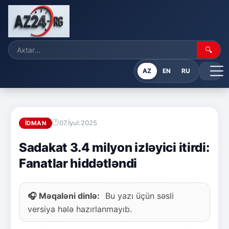
🔍
AZ
EN
RU
07.İyul.2025
İDMAN
Sadakat 3.4 milyon izləyici itirdi:
Fanatlar hiddətləndi
🎧 Məqaləni dinlə:
Bu yazı üçün səsli
versiya hələ hazırlanmayıb.