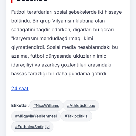
Futbol tərəfdarları sosial şəbəkələrdə iki hissəyə
bölündü. Bir qrup Vilyamsın klubuna olan
sədaqətini təqdir edərkən, digərləri bu qərarı
"karyerasını məhdudlaşdırmaq" kimi
qiymətləndirdi. Sosial media hesablarındakı bu
azalma, futbol dünyasında ulduzların imic
idarəçiliyi və azarkeş gözləntiləri arasındakı
həssas tarazlığı bir daha gündəmə gətirdi.
24 saat
Etiketlər:
#NicoWilliams
#AthleticBilbao
#MüqaviləYenilənməsi
#Takipçiİtkisi
#FutbolcuSadiqliyi