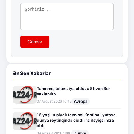
Göndər
Ən Son Xəbərlər
Tanınmış televiziya ulduzu Stiven Ber
saxlanılıb
Avropa
07.Avqust.2026 10:43
16 yaşlı rusiyalı tennisçi Kristina Lyutova
dünya reytinqində ciddi irəliləyişə imza
atdı
Dünya
04.Avqust.2026 11:06