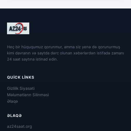
Heç bir hüququmuz qorunmur, amma siz yenə də qorunurmuş
kimi davranın və saytda dərc olunan xəbərlərdən istifadə zamanı
24 saat saytına istinad edin.
QUICK LINKS
Gizlilik Siyasəti
Məlumatların Silinməsi
Əlaqə
ƏLAQƏ
az24saat.org