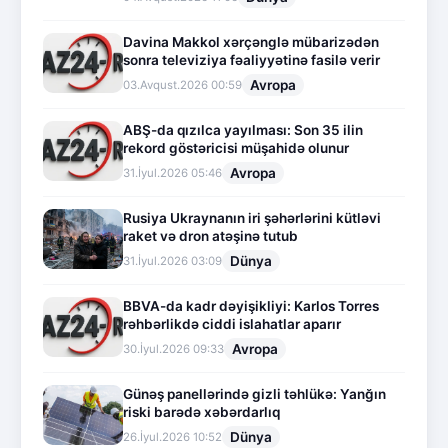
Davina Makkol xərçənglə mübarizədən
sonra televiziya fəaliyyətinə fasilə verir
Avropa
03.Avqust.2026 00:59
ABŞ-da qızılca yayılması: Son 35 ilin
rekord göstəricisi müşahidə olunur
Avropa
31.İyul.2026 05:46
Rusiya Ukraynanın iri şəhərlərini kütləvi
raket və dron atəşinə tutub
Dünya
31.İyul.2026 03:09
BBVA-da kadr dəyişikliyi: Karlos Torres
rəhbərlikdə ciddi islahatlar aparır
Avropa
30.İyul.2026 09:33
Günəş panellərində gizli təhlükə: Yanğın
riski barədə xəbərdarlıq
Dünya
26.İyul.2026 10:52