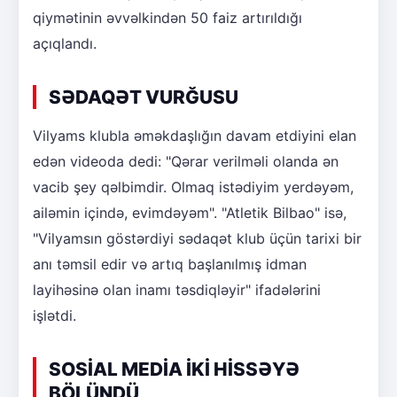
qiymətinin əvvəlkindən 50 faiz artırıldığı
açıqlandı.
SƏDAQƏT VURĞUSU
Vilyams klubla əməkdaşlığın davam etdiyini elan
edən videoda dedi: "Qərar verilməli olanda ən
vacib şey qəlbimdir. Olmaq istədiyim yerdəyəm,
ailəmin içində, evimdəyəm". "Atletik Bilbao" isə,
"Vilyamsın göstərdiyi sədaqət klub üçün tarixi bir
anı təmsil edir və artıq başlanılmış idman
layihəsinə olan inamı təsdiqləyir" ifadələrini
işlətdi.
SOSİAL MEDİA İKİ HİSSƏYƏ
BÖLÜNDÜ