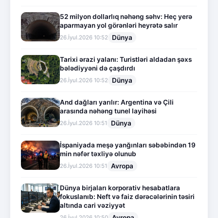
52 milyon dollarlıq nəhəng səhv: Heç yerə
aparmayan yol görənləri heyrətə salır
Dünya
26.İyul.2026 10:52
Tarixi ərazi yalanı: Turistləri aldadan şəxs
bələdiyyəni də çaşdırdı
Dünya
26.İyul.2026 10:52
And dağları yarılır: Argentina və Çili
arasında nəhəng tunel layihəsi
Dünya
26.İyul.2026 10:51
İspaniyada meşə yanğınları səbəbindən 19
min nəfər təxliyə olunub
Avropa
26.İyul.2026 10:51
Dünya birjaları korporativ hesabatlara
fokuslanıb: Neft və faiz dərəcələrinin təsiri
altında cari vəziyyət
Avropa
26.İyul.2026 10:50