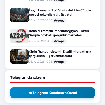
İbay Llanosun "La Velada del Año 6" boks
gecəsi rekordları alt-üst etdi
Avropa
26.İyul.2026 10:50
Donald Trampın İran strategiyası: Yaxın
Şərqdə növbəti gərginlik mərhələsi
Avropa
26.İyul.2026 10:50
Çinin “hukou” sistemi: Daxili miqrantların
qarşısındakı görünməz sədd
Avropa
26.İyul.2026 10:22
Telegramda izləyin
📲 Telegram Kanalımıza Qoşul