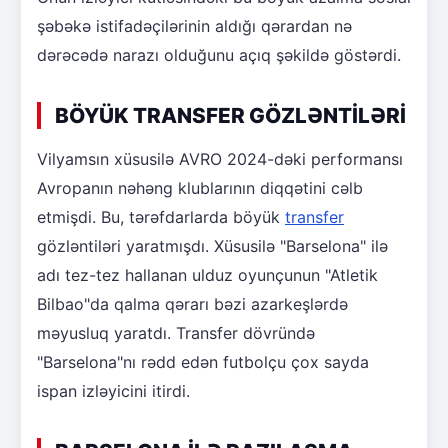
şəbəkə istifadəçilərinin aldığı qərardan nə
dərəcədə narazı olduğunu açıq şəkildə göstərdi.
BÖYÜK TRANSFER GÖZLƏNTİLƏRİ
Vilyamsın xüsusilə AVRO 2024-dəki performansı
Avropanın nəhəng klublarının diqqətini cəlb
etmişdi. Bu, tərəfdarlarda böyük
transfer
gözləntiləri yaratmışdı. Xüsusilə "Barselona" ilə
adı tez-tez hallanan ulduz oyunçunun "Atletik
Bilbao"da qalma qərarı bəzi azarkeşlərdə
məyusluq yaratdı. Transfer dövründə
"Barselona"nı rədd edən futbolçu çox sayda
ispan izləyicini itirdi.