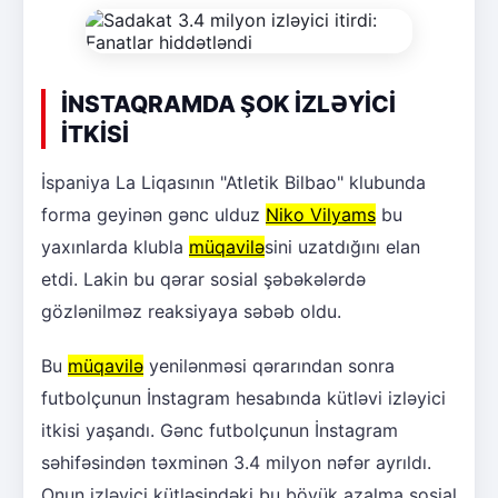
İNSTAQRAMDA ŞOK İZLƏYİCİ
İTKİSİ
İspaniya La Liqasının "Atletik Bilbao" klubunda
forma geyinən gənc ulduz
Niko Vilyams
bu
yaxınlarda klubla
müqavilə
sini uzatdığını elan
etdi. Lakin bu qərar sosial şəbəkələrdə
gözlənilməz reaksiyaya səbəb oldu.
Bu
müqavilə
yenilənməsi qərarından sonra
futbolçunun İnstagram hesabında kütləvi izləyici
itkisi yaşandı. Gənc futbolçunun İnstagram
səhifəsindən təxminən 3.4 milyon nəfər ayrıldı.
Onun izləyici kütləsindəki bu böyük azalma sosial