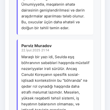
Ümumiyyətlə, məqalənin əhatə
dairəsinin genişləndirilməsi və dərin
araşdırmalar aparılması tələb olunur.
Bu, oxucular üçün daha əhatəli və
dolğun bir təhlil təmin edər.
Pərviz Muradov
22.İyul.2025 21:14
Maraqlı bir yazı idi, Seulda eşq
böhranının səbəbləri haqqında müxtəlif
nəzəriyyələr irəli sürülür. Ancaq
Cənubi Koreyanın spesifik sosial-
iqtisadi kontekstinin bu "böhranda" nə
qədər rol oynadığı haqqında daha
ətraflı məlumat lazımdır. Məsələn,
yüksək rəqabətli təhsil sistemi, iş
həyatının balansının olmaması, və
iqtisadi təzyiqin gənclərin