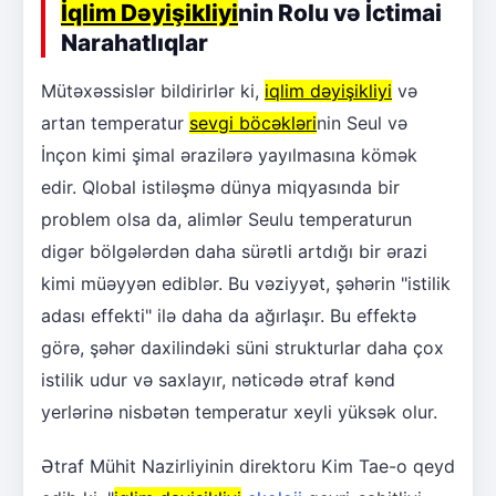
İqlim Dəyişikliyi
nin Rolu və İctimai
Narahatlıqlar
Mütəxəssislər bildirirlər ki,
iqlim dəyişikliyi
və
artan temperatur
sevgi böcəkləri
nin Seul və
İnçon kimi şimal ərazilərə yayılmasına kömək
edir. Qlobal istiləşmə dünya miqyasında bir
problem olsa da, alimlər Seulu temperaturun
digər bölgələrdən daha sürətli artdığı bir ərazi
kimi müəyyən ediblər. Bu vəziyyət, şəhərin "istilik
adası effekti" ilə daha da ağırlaşır. Bu effektə
görə, şəhər daxilindəki süni strukturlar daha çox
istilik udur və saxlayır, nəticədə ətraf kənd
yerlərinə nisbətən temperatur xeyli yüksək olur.
Ətraf Mühit Nazirliyinin direktoru Kim Tae-o qeyd