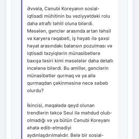
Əvvəla, Cənubi Koreyanın sosial-
iqtisadi mühitinin bu vəziyyətdəki rolu
daha ətraflı təhlil oluna bilərdi.
Məsələn, gənclər arasında artan təhsil
və karyera rəqabəti, iş həyatı ilə şəxsi
həyat arasındakı balansın pozulması və
iqtisadi təzyiqlərin münasibətlərə
baxışa təsiri kimi məsələlər daha detallı
incələnə bilərdi. Bu amillər, gənclərin
münasibətlər qurmaq və ya ailə
qurmaqdan çəkinməsinə necə səbəb
olurdu?
İkincisi, məqalədə qeyd olunan
trendlərin təkcə Seul ilə məhdud olub-
olmadığı və ya bütün Cənubi Koreyanı
əhatə edib-etmədiyi
aydınlaşdırılmalıdır. Belə bir sosial-