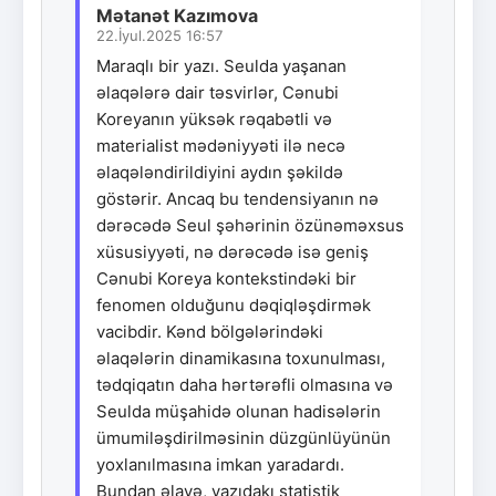
Mətanət Kazımova
22.İyul.2025 16:57
Maraqlı bir yazı. Seulda yaşanan
əlaqələrə dair təsvirlər, Cənubi
Koreyanın yüksək rəqabətli və
materialist mədəniyyəti ilə necə
əlaqələndirildiyini aydın şəkildə
göstərir. Ancaq bu tendensiyanın nə
dərəcədə Seul şəhərinin özünəməxsus
xüsusiyyəti, nə dərəcədə isə geniş
Cənubi Koreya kontekstindəki bir
fenomen olduğunu dəqiqləşdirmək
vacibdir. Kənd bölgələrindəki
əlaqələrin dinamikasına toxunulması,
tədqiqatın daha hərtərəfli olmasına və
Seulda müşahidə olunan hadisələrin
ümumiləşdirilməsinin düzgünlüyünün
yoxlanılmasına imkan yaradardı.
Bundan əlavə, yazıdakı statistik