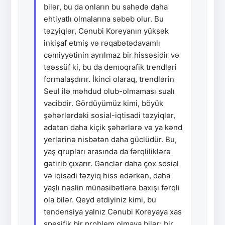
bilər, bu da onların bu sahədə daha
ehtiyatlı olmalarına səbəb olur. Bu
təzyiqlər, Cənubi Koreyanın yüksək
inkişaf etmiş və rəqabətədavamlı
cəmiyyətinin ayrılmaz bir hissəsidir və
təəssüf ki, bu da demoqrafik trendləri
formalaşdırır. İkinci olaraq, trendlərin
Seul ilə məhdud olub-olmaması sualı
vacibdir. Gördüyümüz kimi, böyük
şəhərlərdəki sosial-iqtisadi təzyiqlər,
adətən daha kiçik şəhərlərə və ya kənd
yerlərinə nisbətən daha güclüdür. Bu,
yaş qrupları arasında da fərqliliklərə
gətirib çıxarır. Gənclər daha çox sosial
və iqisadi təzyiq hiss edərkən, daha
yaşlı nəslin münasibətlərə baxışı fərqli
ola bilər. Qeyd etdiyiniz kimi, bu
tendensiya yalnız Cənubi Koreyaya xas
spesifik bir problem olmaya bilər; bir