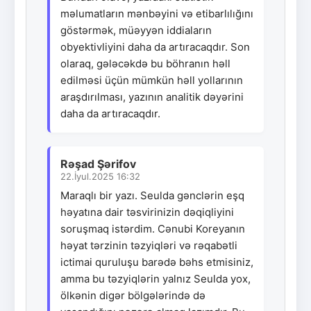
məlumatların mənbəyini və etibarlılığını
göstərmək, müəyyən iddiaların
obyektivliyini daha da artıracaqdır. Son
olaraq, gələcəkdə bu böhranın həll
edilməsi üçün mümkün həll yollarının
araşdırılması, yazının analitik dəyərini
daha da artıracaqdır.
Rəşad Şərifov
22.İyul.2025 16:32
Maraqlı bir yazı. Seulda gənclərin eşq
həyatına dair təsvirinizin dəqiqliyini
soruşmaq istərdim. Cənubi Koreyanın
həyat tərzinin təzyiqləri və rəqabətli
ictimai quruluşu barədə bəhs etmisiniz,
amma bu təzyiqlərin yalnız Seulda yox,
ölkənin digər bölgələrində də