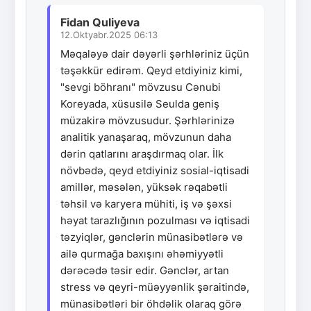
Fidan Quliyeva
12.Oktyabr.2025 06:13
Məqaləyə dair dəyərli şərhləriniz üçün
təşəkkür edirəm. Qeyd etdiyiniz kimi,
"sevgi böhranı" mövzusu Cənubi
Koreyada, xüsusilə Seulda geniş
müzakirə mövzusudur. Şərhlərinizə
analitik yanaşaraq, mövzunun daha
dərin qatlarını araşdırmaq olar. İlk
növbədə, qeyd etdiyiniz sosial-iqtisadi
amillər, məsələn, yüksək rəqabətli
təhsil və karyera mühiti, iş və şəxsi
həyat tarazlığının pozulması və iqtisadi
təzyiqlər, gənclərin münasibətlərə və
ailə qurmağa baxışını əhəmiyyətli
dərəcədə təsir edir. Gənclər, artan
stress və qeyri-müəyyənlik şəraitində,
münasibətləri bir öhdəlik olaraq görə