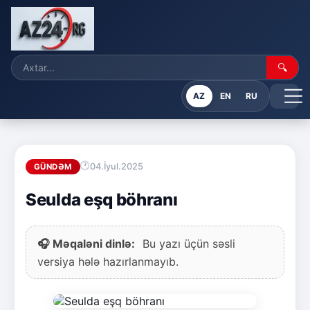
🔍
AZ
EN
RU
04.İyul.2025
GÜNDƏM
Seulda eşq böhranı
🎧 Məqaləni dinlə:
Bu yazı üçün səsli
versiya hələ hazırlanmayıb.