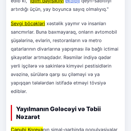
edib ki, "
iqlim dəyişikliyi
ekoloji
qeyri-sabitliyi
artırdığı üçün, yay boyunca sayıq olmalıyıq."
Sevgi böcəkləri
xəstəlik yaymır və insanları
sancmırlar. Buna baxmayaraq, onların avtomobil
şüşələrinə, evlərin, restoranların və metro
qatarlarının divarlarına yapışması ilə bağlı ictimai
şikayətlər artmaqdadır. Rəsmilər indiyə qədər
yerli işçilərə və sakinlərə kimyəvi pestisidlərin
əvəzinə, sürülərə qarşı su çiləməyi və ya
yapışqan tələlərdən istifadə etməyi tövsiyə
ediblər.
Yayılmanın Gələcəyi və Təbii
Nəzarət
Cənubi Koreya
nın şimal-qərbində populyasiyalar