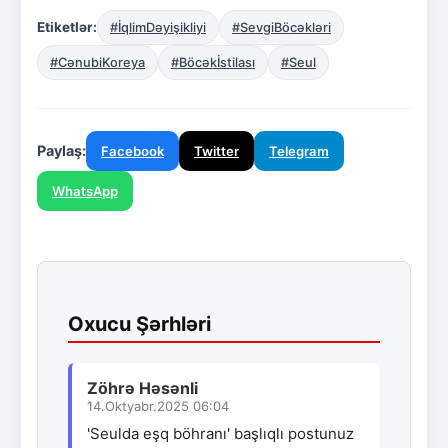
Etiketlər:
#İqlimDəyişikliyi
#SevgiBöcəkləri
#CənubiKoreya
#Böcəkİstilası
#Seul
Paylaş:
Facebook
Twitter
Telegram
WhatsApp
Oxucu Şərhləri
Zöhrə Həsənli
14.Oktyabr.2025 06:04
'Seulda eşq böhranı' başlıqlı postunuz