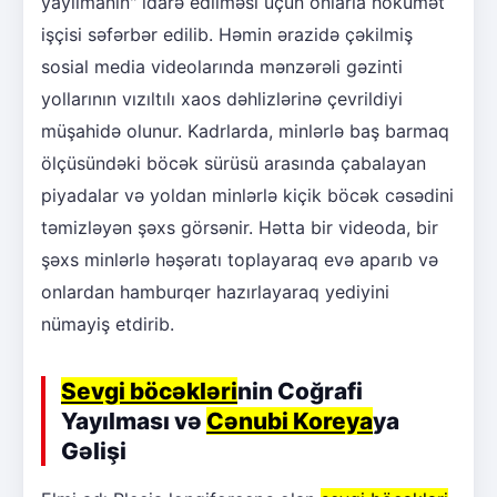
yayılmanın" idarə edilməsi üçün onlarla hökumət
işçisi səfərbər edilib. Həmin ərazidə çəkilmiş
sosial media videolarında mənzərəli gəzinti
yollarının vızıltılı xaos dəhlizlərinə çevrildiyi
müşahidə olunur. Kadrlarda, minlərlə baş barmaq
ölçüsündəki böcək sürüsü arasında çabalayan
piyadalar və yoldan minlərlə kiçik böcək cəsədini
təmizləyən şəxs görsənir. Hətta bir videoda, bir
şəxs minlərlə həşəratı toplayaraq evə aparıb və
onlardan hamburqer hazırlayaraq yediyini
nümayiş etdirib.
Sevgi böcəkləri
nin Coğrafi
Yayılması və
Cənubi Koreya
ya
Gəlişi