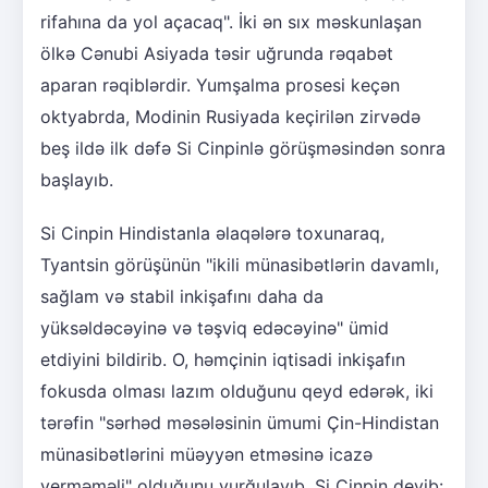
rifahına da yol açacaq". İki ən sıx məskunlaşan
ölkə Cənubi Asiyada təsir uğrunda rəqabət
aparan rəqiblərdir. Yumşalma prosesi keçən
oktyabrda, Modinin Rusiyada keçirilən zirvədə
beş ildə ilk dəfə Si Cinpinlə görüşməsindən sonra
başlayıb.
Si Cinpin Hindistanla əlaqələrə toxunaraq,
Tyantsin görüşünün "ikili münasibətlərin davamlı,
sağlam və stabil inkişafını daha da
yüksəldəcəyinə və təşviq edəcəyinə" ümid
etdiyini bildirib. O, həmçinin iqtisadi inkişafın
fokusda olması lazım olduğunu qeyd edərək, iki
tərəfin "sərhəd məsələsinin ümumi Çin-Hindistan
münasibətlərini müəyyən etməsinə icazə
verməməli" olduğunu vurğulayıb. Si Cinpin deyib: