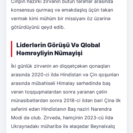
Cinpin hazırkı zirvənin bütün tərəflər arasında
konsensus qurmaq və əməkdaşlıq üçün təkan
vermək kimi mühüm bir missiyanı öz üzərinə
götürdüyünü qeyd edib.
Liderlərin Görüşü Və Qlobal
Həmrəyliyin Nümayişi
İki günlük zirvənin ən diqqətçəkən qonaqları
arasında 2020-ci ildə Hindistan və Çin qoşunları
arasında mübahisəli Himalay sərhədində baş
verən toqquşmalardan sonra yaranan çətin
münasibətlərdən sonra 2018-ci ildən bəri Çinə ilk
səfərini edən Hindistanın Baş naziri Narendra
Modi də olub. Zirvədə, həmçinin 2023-cü ildə
Ukraynadakı müharibə ilə əlaqədar Beynəlxalq