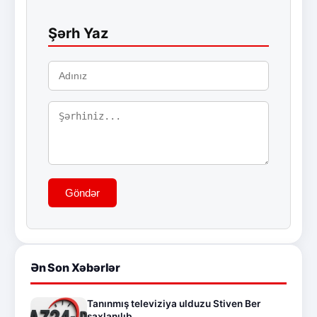
Şərh Yaz
Göndər
Ən Son Xəbərlər
Tanınmış televiziya ulduzu Stiven Ber
saxlanılıb