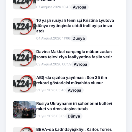
Avropa
07.Avqust.2026 10:43
16 yaşlı rusiyalı tennisçi Kristina Lyutova
dünya reytinqində ciddi irəliləyişə imza
atdı
Dünya
04.Avqust.2026 11:06
Davina Makkol xərçənglə mübarizədən
sonra televiziya fəaliyyətinə fasilə verir
Avropa
03.Avqust.2026 00:59
ABŞ-da qızılca yayılması: Son 35 ilin
rekord göstəricisi müşahidə olunur
Avropa
31.İyul.2026 05:46
Rusiya Ukraynanın iri şəhərlərini kütləvi
raket və dron atəşinə tutub
Dünya
31.İyul.2026 03:09
BBVA-da kadr dəyişikliyi: Karlos Torres