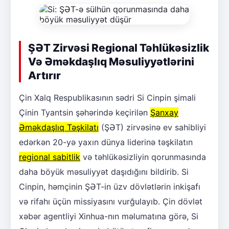
ŞƏT Zirvəsi Regional Təhlükəsizlik
Və Əməkdaşlıq Məsuliyyətlərini
Artırır
Çin Xalq Respublikasının sədri Si Cinpin şimali
Çinin Tyantsin şəhərində keçirilən
Şanxay
Əməkdaşlıq Təşkilatı
(ŞƏT) zirvəsinə ev sahibliyi
edərkən 20-yə yaxın dünya liderinə təşkilatın
regional sabitlik
və təhlükəsizliyin qorunmasında
daha böyük məsuliyyət daşıdığını bildirib. Si
Cinpin, həmçinin ŞƏT-in üzv dövlətlərin inkişafı
və rifahı üçün missiyasını vurğulayıb. Çin dövlət
xəbər agentliyi Xinhua-nın məlumatına görə, Si