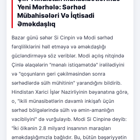
Yeni Mərhələ: Sərhəd
Mübahisələri Və İqtisadi
Əməkdaşlıq
Bazar günü səhər Si Cinpin və Modi sərhəd
fərqliliklərini həll etməyə və əməkdaşlığı
gücləndirməyə söz veriblər. Modi açılış nitqində
Çinlə əlaqələrin "mənalı istiqamətdə" irəlilədiyini
və "qoşunların geri çəkilməsindən sonra
sərhədlərdə sülh mühitinin" yarandığını bildirib.
Hindistan Xarici İşlər Nazirliyinin bəyanatına görə,
o, "ikili münasibətlərin davamlı inkişafı üçün
sərhəd bölgələrində sülh və əmin-amanlığın
vacibliyini" də vurğulayıb. Modi Si Cinpinə deyib:
"İki ölkənin 2.8 milyard insanının maraqları
əməkdaşlığımızla bağlıdır. Bu, bütün bəşəriyyətin