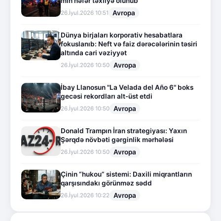
min nəfər təxliyə olunub
Avropa
26.İyul.2026 10:51
Dünya birjaları korporativ hesabatlara
fokuslanıb: Neft və faiz dərəcələrinin təsiri
altında cari vəziyyət
Avropa
26.İyul.2026 10:50
İbay Llanosun "La Velada del Año 6" boks
gecəsi rekordları alt-üst etdi
Avropa
26.İyul.2026 10:50
Donald Trampın İran strategiyası: Yaxın
Şərqdə növbəti gərginlik mərhələsi
Avropa
26.İyul.2026 10:50
Çinin “hukou” sistemi: Daxili miqrantların
qarşısındakı görünməz sədd
Avropa
26.İyul.2026 10:22