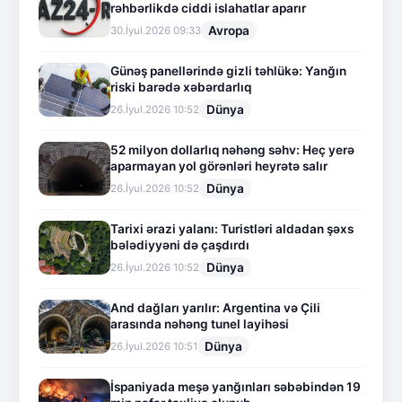
rəhbərlikdə ciddi islahatlar aparır
Avropa
30.İyul.2026 09:33
Günəş panellərində gizli təhlükə: Yanğın
riski barədə xəbərdarlıq
Dünya
26.İyul.2026 10:52
52 milyon dollarlıq nəhəng səhv: Heç yerə
aparmayan yol görənləri heyrətə salır
Dünya
26.İyul.2026 10:52
Tarixi ərazi yalanı: Turistləri aldadan şəxs
bələdiyyəni də çaşdırdı
Dünya
26.İyul.2026 10:52
And dağları yarılır: Argentina və Çili
arasında nəhəng tunel layihəsi
Dünya
26.İyul.2026 10:51
İspaniyada meşə yanğınları səbəbindən 19