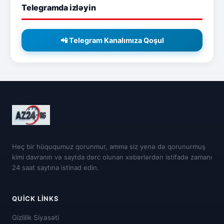
Telegramda izləyin
📲 Telegram Kanalımıza Qoşul
Heç bir hüququmuz qorunmur, amma siz yenə də qorunurmuş
kimi davranın və saytda dərc olunan xəbərlərdən istifadə zamanı
24 saat saytına istinad edin.
QUICK LINKS
Gizlilik Siyasəti