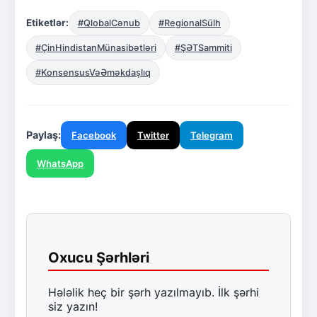
Etiketlər:
#QlobalCənub
#RegionalSülh
#ÇinHindistanMünasibətləri
#ŞƏTSammiti
#KonsensusVəƏməkdaşlıq
Paylaş:
Facebook
Twitter
Telegram
WhatsApp
Oxucu Şərhləri
Hələlik heç bir şərh yazılmayıb. İlk şərhi
siz yazın!