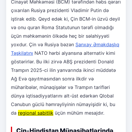
Cinayət Məhkəməsi (BCM) tərəfindən həbs qərarı
çıxarılan Rusiya prezidenti Vladimir Putin də
iştirak edib. Qeyd edək ki, Çin BCM-in üzvü deyil
və onu quran Roma Statutunun tərəfi olmadığı
üçün məhkəmənin ölkədə heç bir səlahiyyəti
yoxdur. Çin və Rusiya bəzən
Şanxay Əməkdaşlıq
Təşkilatını
NATO hərbi alyansına alternativ kimi
göstərirlər. Bu ilki zirvə ABŞ prezidenti Donald
Trampın 2025-ci ilin yanvarında ikinci müddətə
Ağ Evə qayıtmasından sonra ilkdir və
müharibələr, münaqişələr və Trampın tarifləri
dünya iqtisadiyyatlarını alt-üst edərkən Qlobal
Cənubun güclü həmrəyliyinin nümayişidir ki, bu
da
regional sabitlik
üçün mühüm mesajdır.
Çin-Hindistan Münasibətlərində