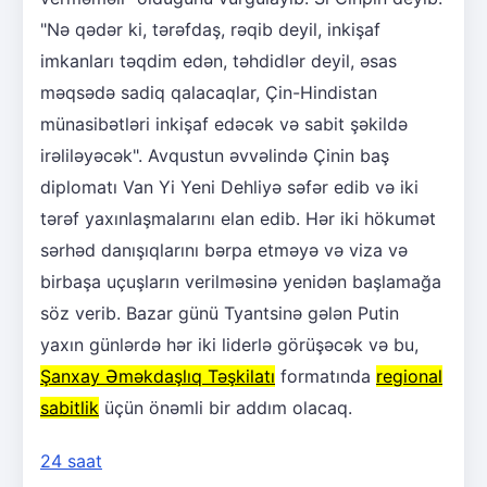
"Nə qədər ki, tərəfdaş, rəqib deyil, inkişaf
imkanları təqdim edən, təhdidlər deyil, əsas
məqsədə sadiq qalacaqlar, Çin-Hindistan
münasibətləri inkişaf edəcək və sabit şəkildə
irəliləyəcək". Avqustun əvvəlində Çinin baş
diplomatı Van Yi Yeni Dehliyə səfər edib və iki
tərəf yaxınlaşmalarını elan edib. Hər iki hökumət
sərhəd danışıqlarını bərpa etməyə və viza və
birbaşa uçuşların verilməsinə yenidən başlamağa
söz verib. Bazar günü Tyantsinə gələn Putin
yaxın günlərdə hər iki liderlə görüşəcək və bu,
Şanxay Əməkdaşlıq Təşkilatı
formatında
regional
sabitlik
üçün önəmli bir addım olacaq.
24 saat