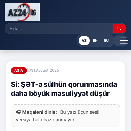
🔍
AZ
EN
RU
31.Avqust.2025
ASIA
Si: ŞƏT-ə sülhün qorunmasında
daha böyük məsuliyyət düşür
🎧 Məqaləni dinlə:
Bu yazı üçün səsli
versiya hələ hazırlanmayıb.