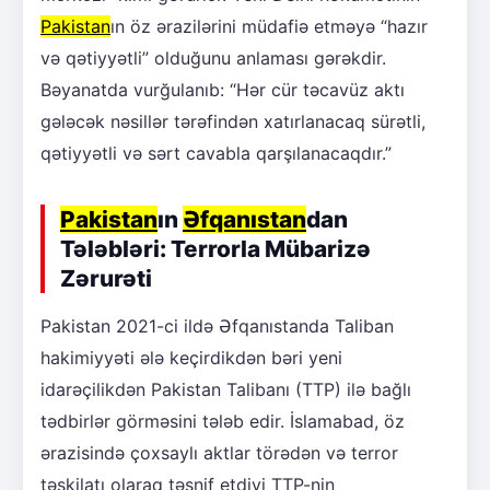
Pakistan
ın öz ərazilərini müdafiə etməyə “hazır
və qətiyyətli” olduğunu anlaması gərəkdir.
Bəyanatda vurğulanıb: “Hər cür təcavüz aktı
gələcək nəsillər tərəfindən xatırlanacaq sürətli,
qətiyyətli və sərt cavabla qarşılanacaqdır.”
Pakistan
ın
Əfqanıstan
dan
Tələbləri: Terrorla Mübarizə
Zərurəti
Pakistan 2021-ci ildə Əfqanıstanda Taliban
hakimiyyəti ələ keçirdikdən bəri yeni
idarəçilikdən Pakistan Talibanı (TTP) ilə bağlı
tədbirlər görməsini tələb edir. İslamabad, öz
ərazisində çoxsaylı aktlar törədən və terror
təşkilatı olaraq təsnif etdiyi TTP-nin