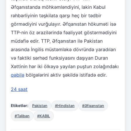
Əfqanıstanda möhkəmləndiyini, lakin Kabul
rəhbərliyinin təşkilata qarşı heç bir tədbir
görmədiyini vurğulayır. Əfqanıstan hökuməti isə
TTP-nin öz ərazilərində fəaliyyət göstərmədiyini
müdafiə edir. TTP, Əfqanıstan ilə Pakistan
arasında İngilis müstəmləkə dövründə yaradılan
və faktiki sərhəd funksiyasını daşıyan Duran
Xəttinin hər iki ölkəyə yayılan puştun zolağındakı
qəbilə
bölgələrini aktiv şəkildə istifadə edir.
24 saat
Etiketlər:
Pakistan
#Hindistan
#Əfqanıstan
#Taliban
#KABIL