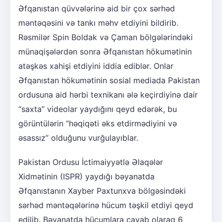
Əfqanıstan qüvvələrinə aid bir çox sərhəd
məntəqəsini və tankı məhv etdiyini bildirib.
Rəsmilər Spin Boldak və Çaman bölgələrindəki
münaqişələrdən sonra Əfqanıstan hökumətinin
atəşkəs xahişi etdiyini iddia ediblər. Onlar
Əfqanıstan hökumətinin sosial mediada Pakistan
ordusuna aid hərbi texnikanı ələ keçirdiyinə dair
“saxta” videolar yaydığını qeyd edərək, bu
görüntülərin “həqiqəti əks etdirmədiyini və
əsassız” olduğunu vurğulayıblar.
Pakistan Ordusu İctimaiyyətlə Əlaqələr
Xidmətinin (ISPR) yaydığı bəyanatda
Əfqanıstanın Xayber Paxtunxva bölgəsindəki
sərhəd məntəqələrinə hücum təşkil etdiyi qeyd
edilib. Bəyanatda hücumlara cavab olaraq 6