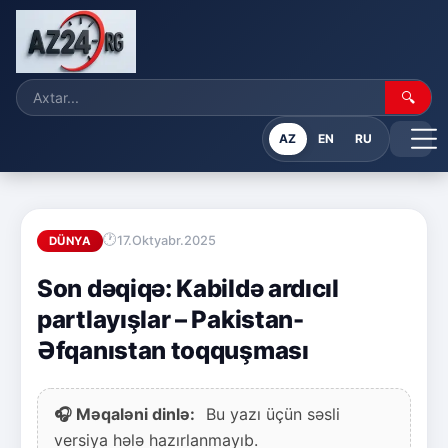
🔍
AZ
EN
RU
17.Oktyabr.2025
DÜNYA
Son dəqiqə: Kabildə ardıcıl
partlayışlar – Pakistan-
Əfqanıstan toqquşması
🎧 Məqaləni dinlə:
Bu yazı üçün səsli
versiya hələ hazırlanmayıb.