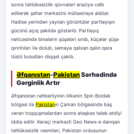
sonra təhlükəsizlik qüvvələri əraziyə cəlb
edilərək şəhər mərkəzini mühasirəyə alıblar.
Hadisə yerindən yayılan görüntülər partlayışın
gücünü açıq şəkildə göstərib. Partlayış
nəticəsində binaların şüşələri sınıb, küçələr şüşə
qırıntıları ilə dolub, səmaya qalxan qalın qara
tüstü buludları diqqət çəkib.
Əfqanıstan
-
Pakistan
Sərhədində
Gərginlik Artır
Əfqanıstan rəhbərliyinin ölkənin Spin Boldak
bölgəsi ilə
Pakistan
ın Çaman bölgəsində baş
verən toqquşmalardan sonra atəşkəs tələb etdiyi
iddia edilir. Kəraçi mərkəzli Geo News-ə danışan
təhlükəsizlik rəsmiləri, Pakistan ordusunun