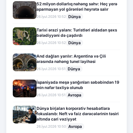
52 milyon dollarlıq nəhəng səhv: Heç yerə
aparmayan yol görənləri heyrətə salır
Dünya
26.İyul.2026 10:52
Tarixi ərazi yalanı: Turistləri aldadan şəxs
bələdiyyəni də çaşdırdı
Dünya
26.İyul.2026 10:52
And dağları yarılır: Argentina və Çili
arasında nəhəng tunel layihəsi
Dünya
26.İyul.2026 10:51
İspaniyada meşə yanğınları səbəbindən 19
min nəfər təxliyə olunub
Avropa
26.İyul.2026 10:51
Dünya birjaları korporativ hesabatlara
fokuslanıb: Neft və faiz dərəcələrinin təsiri
altında cari vəziyyət
Avropa
26.İyul.2026 10:50