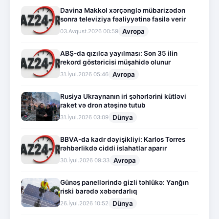
Davina Makkol xərçənglə mübarizədən
sonra televiziya fəaliyyətinə fasilə verir
Avropa
03.Avqust.2026 00:59
ABŞ-da qızılca yayılması: Son 35 ilin
rekord göstəricisi müşahidə olunur
Avropa
31.İyul.2026 05:46
Rusiya Ukraynanın iri şəhərlərini kütləvi
raket və dron atəşinə tutub
Dünya
31.İyul.2026 03:09
BBVA-da kadr dəyişikliyi: Karlos Torres
rəhbərlikdə ciddi islahatlar aparır
Avropa
30.İyul.2026 09:33
Günəş panellərində gizli təhlükə: Yanğın
riski barədə xəbərdarlıq
Dünya
26.İyul.2026 10:52