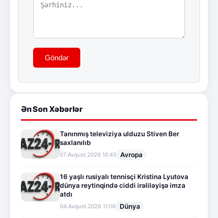
Göndər
Ən Son Xəbərlər
Tanınmış televiziya ulduzu Stiven Ber
saxlanılıb
Avropa
07.Avqust.2026 10:43
16 yaşlı rusiyalı tennisçi Kristina Lyutova
dünya reytinqində ciddi irəliləyişə imza
atdı
Dünya
04.Avqust.2026 11:06