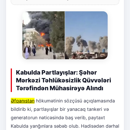
Kabulda Partlayışlar: Şəhər
Mərkəzi Təhlükəsizlik Qüvvələri
Tərəfindən Mühasirəyə Alındı
Əfqanıstan
hökumətinin sözçüsü açıqlamasında
bildirib ki, partlayışlar bir yanacaq tankeri və
generatorun nəticəsində baş verib, paytaxt
Kabulda yanğınlara səbəb olub. Hadisədən dərhal