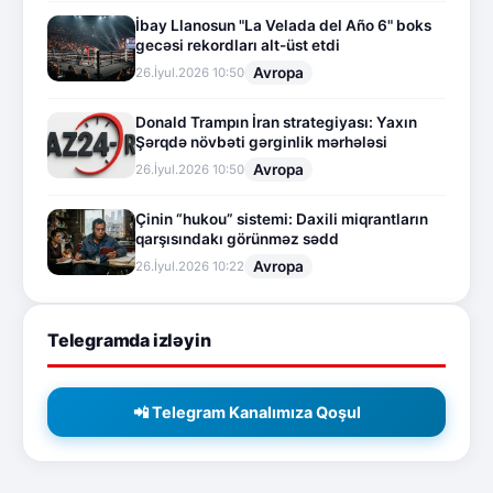
İbay Llanosun "La Velada del Año 6" boks
gecəsi rekordları alt-üst etdi
Avropa
26.İyul.2026 10:50
Donald Trampın İran strategiyası: Yaxın
Şərqdə növbəti gərginlik mərhələsi
Avropa
26.İyul.2026 10:50
Çinin “hukou” sistemi: Daxili miqrantların
qarşısındakı görünməz sədd
Avropa
26.İyul.2026 10:22
Telegramda izləyin
📲 Telegram Kanalımıza Qoşul