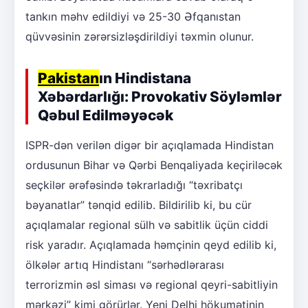
tankın məhv edildiyi və 25-30 Əfqanıstan
qüvvəsinin zərərsizləşdirildiyi təxmin olunur.
Pakistan
ın Hindistana
Xəbərdarlığı: Provokativ Söyləmlər
Qəbul Edilməyəcək
ISPR-dən verilən digər bir açıqlamada Hindistan
ordusunun Bihar və Qərbi Benqaliyada keçiriləcək
seçkilər ərəfəsində təkrarladığı “təxribatçı
bəyanatlar” tənqid edilib. Bildirilib ki, bu cür
açıqlamalar regional sülh və sabitlik üçün ciddi
risk yaradır. Açıqlamada həmçinin qeyd edilib ki,
ölkələr artıq Hindistanı “sərhədlərarası
terrorizmin əsl siması və regional qeyri-sabitliyin
mərkəzi” kimi görürlər. Yeni Delhi hökumətinin