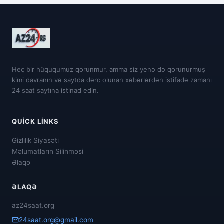
Heç bir hüququmuz qorunmur, amma siz yenə də qorunurmuş
kimi davranın və saytda dərc olunan xəbərlərdən istifadə zamanı
24 saat saytına istinad edin.
QUICK LINKS
Gizlilik Siyasəti
Məlumatların Silinməsi
Əlaqə
ƏLAQƏ
az24saat.org
24saat.org@gmail.com