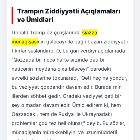
Trampın Ziddiyyətli Açıqlamaları
və Ümidləri
Donald Tramp öz çıxışlarında
Qəzza
münaqişəsi
nin gələcəyi ilə bağlı bəzən ziddiyyətli
fikirlər səsləndirib. O, bu gün verdiyi açıqlamada
"Qəzzada bir neçə həftə ərzində qəti bir
nəticənin meydana çıxa biləcəyi" barədəki
əvvəlki sözlərinə toxunaraq, "Qəti heç nə yoxdur,
bu vəziyyət çoxdandır davam edir. Burada min
illərdən söhbət gedir. Oradakı vəziyyət qəti bir
şey olmadan davam edir. Ümid edirəm ki, həm
Qəzzadakı, həm də Rusiya ilə Ukraynadakı
problemlər çox tez həll olunar," deyib. Bu sözlər,
münaqişənin mürəkkəbliyini və uzunmüddətli