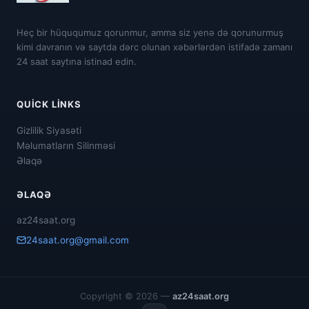
Heç bir hüququmuz qorunmur, amma siz yenə də qorunurmuş
kimi davranın və saytda dərc olunan xəbərlərdən istifadə zamanı
24 saat saytına istinad edin.
QUICK LINKS
Gizlilik Siyasəti
Məlumatların Silinməsi
Əlaqə
ƏLAQƏ
az24saat.org
24saat.org@gmail.com
Copyright © 2026 —
az24saat.org