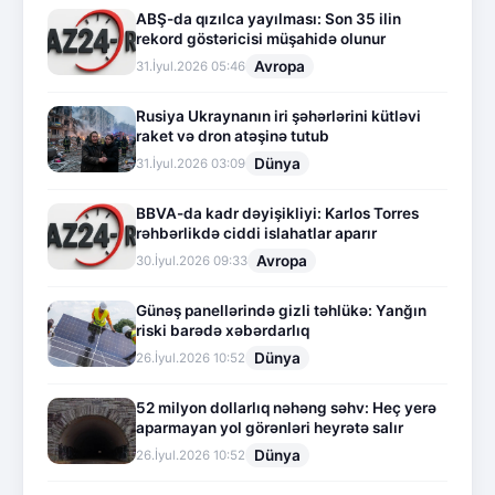
ABŞ-da qızılca yayılması: Son 35 ilin
rekord göstəricisi müşahidə olunur
Avropa
31.İyul.2026 05:46
Rusiya Ukraynanın iri şəhərlərini kütləvi
raket və dron atəşinə tutub
Dünya
31.İyul.2026 03:09
BBVA-da kadr dəyişikliyi: Karlos Torres
rəhbərlikdə ciddi islahatlar aparır
Avropa
30.İyul.2026 09:33
Günəş panellərində gizli təhlükə: Yanğın
riski barədə xəbərdarlıq
Dünya
26.İyul.2026 10:52
52 milyon dollarlıq nəhəng səhv: Heç yerə
aparmayan yol görənləri heyrətə salır
Dünya
26.İyul.2026 10:52