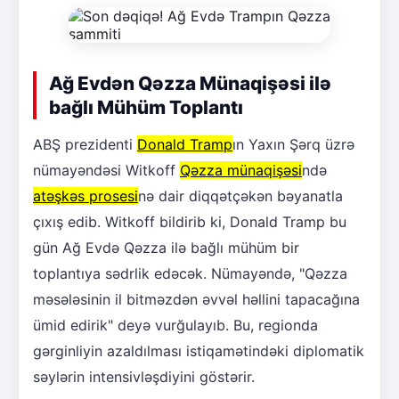
Ağ Evdən Qəzza Münaqişəsi ilə
bağlı Mühüm Toplantı
ABŞ prezidenti
Donald Tramp
ın Yaxın Şərq üzrə
nümayəndəsi Witkoff
Qəzza münaqişəsi
ndə
atəşkəs prosesi
nə dair diqqətçəkən bəyanatla
çıxış edib. Witkoff bildirib ki, Donald Tramp bu
gün Ağ Evdə Qəzza ilə bağlı mühüm bir
toplantıya sədrlik edəcək. Nümayəndə, "Qəzza
məsələsinin il bitməzdən əvvəl həllini tapacağına
ümid edirik" deyə vurğulayıb. Bu, regionda
gərginliyin azaldılması istiqamətindəki diplomatik
səylərin intensivləşdiyini göstərir.