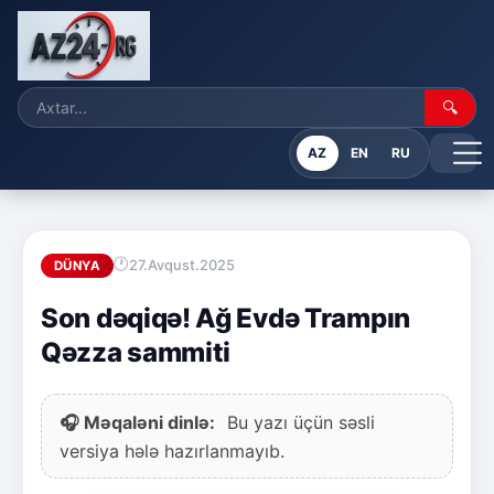
🔍
AZ
EN
RU
27.Avqust.2025
DÜNYA
Son dəqiqə! Ağ Evdə Trampın
Qəzza sammiti
🎧 Məqaləni dinlə:
Bu yazı üçün səsli
versiya hələ hazırlanmayıb.