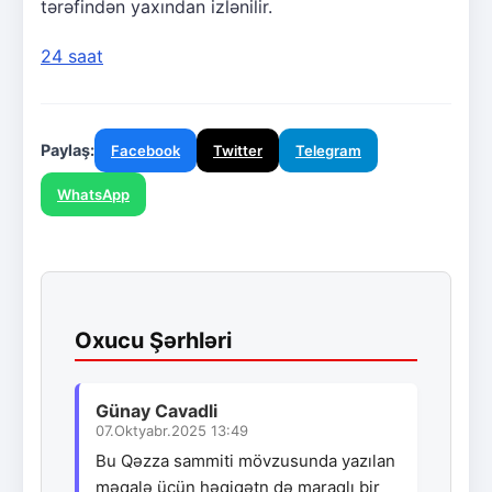
tərəfindən yaxından izlənilir.
24 saat
Paylaş:
Facebook
Twitter
Telegram
WhatsApp
Oxucu Şərhləri
Günay Cavadli
07.Oktyabr.2025 13:49
Bu Qəzza sammiti mövzusunda yazılan
məqalə üçün həqiqətn də maraqlı bir