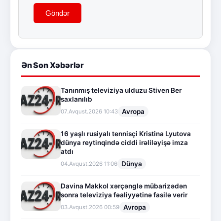
Göndər
Ən Son Xəbərlər
Tanınmış televiziya ulduzu Stiven Ber
saxlanılıb
Avropa
07.Avqust.2026 10:43
16 yaşlı rusiyalı tennisçi Kristina Lyutova
dünya reytinqində ciddi irəliləyişə imza
atdı
Dünya
04.Avqust.2026 11:06
Davina Makkol xərçənglə mübarizədən
sonra televiziya fəaliyyətinə fasilə verir
Avropa
03.Avqust.2026 00:59