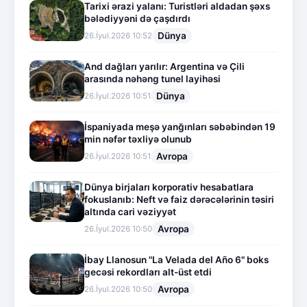
Tarixi ərazi yalanı: Turistləri aldadan şəxs
bələdiyyəni də çaşdırdı
Dünya
26.İyul.2026 10:52
And dağları yarılır: Argentina və Çili
arasında nəhəng tunel layihəsi
Dünya
26.İyul.2026 10:51
İspaniyada meşə yanğınları səbəbindən 19
min nəfər təxliyə olunub
Avropa
26.İyul.2026 10:51
Dünya birjaları korporativ hesabatlara
fokuslanıb: Neft və faiz dərəcələrinin təsiri
altında cari vəziyyət
Avropa
26.İyul.2026 10:50
İbay Llanosun "La Velada del Año 6" boks
gecəsi rekordları alt-üst etdi
Avropa
26.İyul.2026 10:50