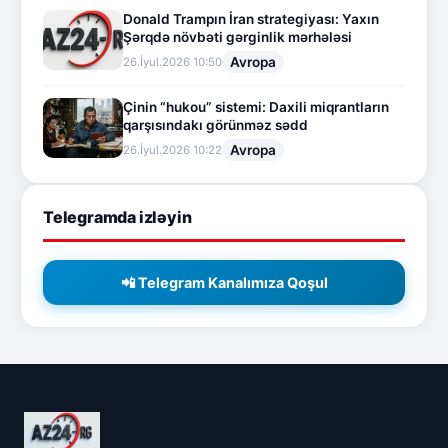
Donald Trampın İran strategiyası: Yaxın
Şərqdə növbəti gərginlik mərhələsi
Avropa
26.İyul.2026 10:50
Çinin “hukou” sistemi: Daxili miqrantların
qarşısındakı görünməz sədd
Avropa
26.İyul.2026 10:22
Telegramda izləyin
📲 Telegram Kanalımıza Qoşul