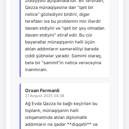
ziddiyyətli açıqlamalarıdır. Bir tərəfdən,
Qəzza münaqişəsinə dair "qəti bir
nəticə" gözlədiyini bildirir, digər
tərəfdən isə bu problemin min illərdir
davam etdiyini və "qəti bir şey olmadan
davam etdiyini" etiraf edir. Bu cür
bəyanatlar münaqişənin həlli üçün
atılan addımların səmərəliliyi barədə
ciddi şübhələr yaradır. Səmimi olaraq,
belə bir "sammit"in nəticə verəcəyinə
inanmıram.
Orxan Fərmanli
27.Avqust.2025 04:38
Ağ Evdə Qəzza ilə bağlı keçirilən bu
toplantı, münaqişənin həlli
istiqamətində atılan diplomatik
addımların nə qədər **diqqətli** və