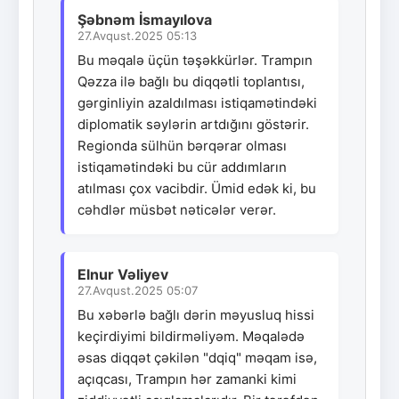
Şəbnəm İsmayılova
27.Avqust.2025 05:13
Bu məqalə üçün təşəkkürlər. Trampın
Qəzza ilə bağlı bu diqqətli toplantısı,
gərginliyin azaldılması istiqamətindəki
diplomatik səylərin artdığını göstərir.
Regionda sülhün bərqərar olması
istiqamətindəki bu cür addımların
atılması çox vacibdir. Ümid edək ki, bu
cəhdlər müsbət nəticələr verər.
Elnur Vəliyev
27.Avqust.2025 05:07
Bu xəbərlə bağlı dərin məyusluq hissi
keçirdiyimi bildirməliyəm. Məqalədə
əsas diqqət çəkilən "dqiq" məqam isə,
açıqcası, Trampın hər zamanki kimi