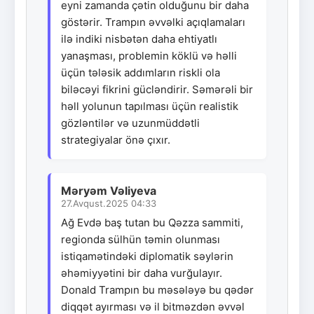
eyni zamanda çətin olduğunu bir daha
göstərir. Trampın əvvəlki açıqlamaları
ilə indiki nisbətən daha ehtiyatlı
yanaşması, problemin köklü və həlli
üçün tələsik addımların riskli ola
biləcəyi fikrini gücləndirir. Səmərəli bir
həll yolunun tapılması üçün realistik
gözləntilər və uzunmüddətli
strategiyalar önə çıxır.
Məryəm Vəliyeva
27.Avqust.2025 04:33
Ağ Evdə baş tutan bu Qəzza sammiti,
regionda sülhün təmin olunması
istiqamətindəki diplomatik səylərin
əhəmiyyətini bir daha vurğulayır.
Donald Trampın bu məsələyə bu qədər
diqqət ayırması və il bitməzdən əvvəl