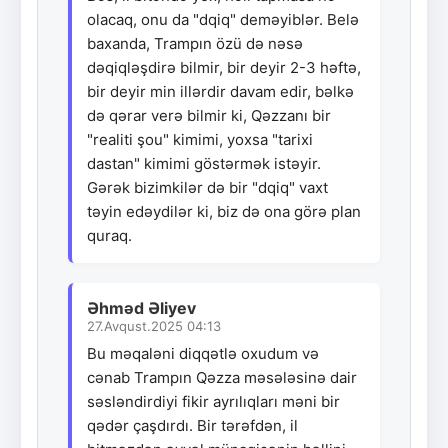
olacaq, onu da "dqiq" deməyiblər. Belə
baxanda, Trampın özü də nəsə
dəqiqləşdirə bilmir, bir deyir 2-3 həftə,
bir deyir min illərdir davam edir, bəlkə
də qərar verə bilmir ki, Qəzzanı bir
"realiti şou" kimimi, yoxsa "tarixi
dastan" kimimi göstərmək istəyir.
Gərək bizimkilər də bir "dqiq" vaxt
təyin edəydilər ki, biz də ona görə plan
quraq.
Əhməd Əliyev
27.Avqust.2025 04:13
Bu məqaləni diqqətlə oxudum və
cənab Trampın Qəzza məsələsinə dair
səsləndirdiyi fikir ayrılıqları məni bir
qədər çaşdırdı. Bir tərəfdən, il