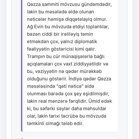
Qəzza sammiti mövzusu gündəmdədir,
lakin bu məsələdə əldə olunan
nəticələr həmişə diqqətəlayiq olmur.
Ağ Evin bu mövzuda etdiyi toplantılar,
bəzən ciddi bir irəliləyiş təmin
etməkdən çox, yalnız diplomatik
fəaliyyətin göstəricisi kimi qalır.
Trampın bu cür münaqişələrlə bağlı
açıqlamaları çox vaxt ziddiyyətlidir və
bu, vəziyyətin nə qədər mürəkkəb
olduğunu göstərir. İndiyə qədər Qəzza
məsələsində "qəti nəticə" əldə
olunması barədə çox şey eşidilmişdir,
lakin real mənzərə fərqlidir. Ümid edək
ki, bu səfərki səylər daha məhsuldar
olar, lakin tarixi təcrübə bu mövzuda
təmkinli olmağı tələb edir.