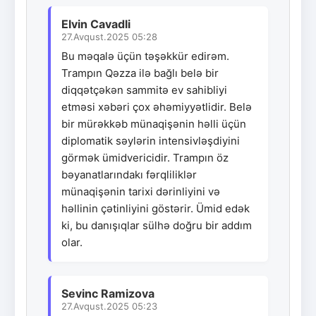
Elvin Cavadli
27.Avqust.2025 05:28
Bu məqalə üçün təşəkkür edirəm.
Trampın Qəzza ilə bağlı belə bir
diqqətçəkən sammitə ev sahibliyi
etməsi xəbəri çox əhəmiyyətlidir. Belə
bir mürəkkəb münaqişənin həlli üçün
diplomatik səylərin intensivləşdiyini
görmək ümidvericidir. Trampın öz
bəyanatlarındakı fərqliliklər
münaqişənin tarixi dərinliyini və
həllinin çətinliyini göstərir. Ümid edək
ki, bu danışıqlar sülhə doğru bir addım
olar.
Sevinc Ramizova
27.Avqust.2025 05:23