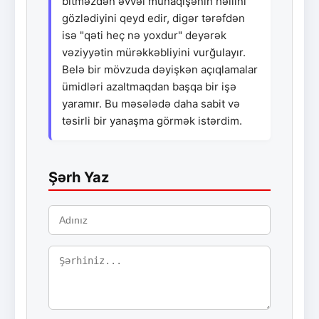
bitməzdən əvvəl münaqişənin həllini
gözlədiyini qeyd edir, digər tərəfdən
isə "qəti heç nə yoxdur" deyərək
vəziyyətin mürəkkəbliyini vurğulayır.
Belə bir mövzuda dəyişkən açıqlamalar
ümidləri azaltmaqdan başqa bir işə
yaramır. Bu məsələdə daha sabit və
təsirli bir yanaşma görmək istərdim.
Şərh Yaz