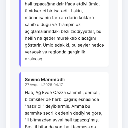
həll tapacağına dair ifadə etdiyi ümid,
ümidverici bir işarədir. Lakin,
münaqişənin tarixən dərin köklərə
sahib olduğu və Trampın öz
açıqlamalarındakı bəzi ziddiyyətlər, bu
həllin nə qədər mürəkkəb olacağını
göstərir. Ümid edək ki, bu səylər nəticə
verəcək və regionda gərginlik
azalacaq.
Sevinc Məmmədli
27.Avqust.2025 04:17
Həə, Ağ Evdə Qəzza sammiti, deməli,
bizimkilər də hərbi çağırış əsnasında
"hazır ol!" deyiblərmiş. Amma bu
sammitə sədrlik edənin dediyinə görə,
"il bitməzdən əvvəl həll tapacaq"mış.
Bəs, il bitəndə yox, həll tapmasa nə