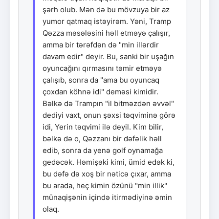
şərh olub. Mən də bu mövzuya bir az
yumor qatmaq istəyirəm. Yəni, Tramp
Qəzza məsələsini həll etməyə çalışır,
amma bir tərəfdən də "min illərdir
davam edir" deyir. Bu, sanki bir uşağın
oyuncağını qırmasını təmir etməyə
çalışıb, sonra da "ama bu oyuncaq
çoxdan köhnə idi" deməsi kimidir.
Bəlkə də Trampın "il bitməzdən əvvəl"
dediyi vaxt, onun şəxsi təqviminə görə
idi, Yerin təqvimi ilə deyil. Kim bilir,
bəlkə də o, Qəzzanı bir dəfəlik həll
edib, sonra da yenə golf oynamağa
gedəcək. Həmişəki kimi, ümid edək ki,
bu dəfə də xoş bir nəticə çıxar, amma
bu arada, heç kimin özünü "min illik"
münaqişənin içində itirmədiyinə əmin
olaq.