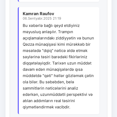
Kamran Raufov
06.Sentyabr.2025 21:19
Bu xəbərlə bağlı qeyd etdiyiniz
məyusluq anlaşılır. Trampın
açıqlamalarındakı ziddiyyətin və bunun
Qəzza münaqişəsi kimi mürəkkəb bir
məsələdə "dqiq" nəticə əldə etmək
səylərinə təsiri barədəki fikirləriniz
diqqətəlayiqdir. Tarixən uzun müddət
davam edən münaqişələrdə qısa
müddətdə "qəti" həllər gözləmək çətin
ola bilər. Bu səbəbdən, belə
sammitlərin nəticələrini analiz
edərkən, uzunmüddətli perspektivi və
atılan addımların real təsirini
qiymətləndirmək vacibdir.