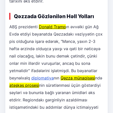
tarixini əks etdirir.
Qəzzada Gözlənilən Həll Yolları
ABŞ prezidenti
Donald Tramp
ın əvvəlki gün Ağ
Evdə etdiyi bəyanatda Qəzzadakı vəziyyətin çox
pis olduğuna işarə edərək, "Məncə, yaxın 2-3
həftə ərzində olduqca yaxşı və qəti bir nəticəyə
nail olacağıq, lakin bunu demək çətindir, çünki
onlar min illərdir vuruşurlar, ancaq bu sona
yetməlidir" ifadələrini işlətmişdi. Bu bəyanatlar
beynəlxalq
diplomatiya
nın
Qəzza münaqişəsi
ndə
atəşkəs prosesi
nin sürətlənməsi üçün göstərdiyi
səyləri və bununla bağlı yaranan ümidləri əks
etdirir. Regiondakı gərginliyin azaldılması
istiqamətindəki bu addımlar dünya ictimaiyyəti