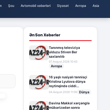
m
Şou
Avtomobil xəbərləri
Siyasət
Avropa
Asia
Ən Son Xəbərlər
Tanınmış televiziya
ulduzu Stiven Ber
saxlanılıb
07.Avqust.2026 10:43
Avropa
16 yaşlı rusiyalı tennisçi
Kristina Lyutova dünya
reytinqində ciddi
irəliləyişə imza atdı
Dünya
04.Avqust.2026 11:06
Davina Makkol xərçənglə
mübarizədən sonra