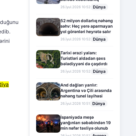
Dünya
26.İyul.2026 10:52
52 milyon dollarlıq nəhəng
olduğunu
səhv: Heç yerə aparmayan
edib.
yol görənləri heyrətə salır
Dünya
26.İyul.2026 10:52
rini
Tarixi ərazi yalanı:
Turistləri aldadan şəxs
bələdiyyəni də çaşdırdı
Dünya
26.İyul.2026 10:52
diya
And dağları yarılır:
Argentina və Çili arasında
nəhəng tunel layihəsi
Dünya
26.İyul.2026 10:51
İspaniyada meşə
yanğınları səbəbindən 19
min nəfər təxliyə olunub
Avropa
26.İyul.2026 10:51