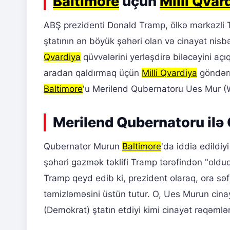
Baltimore
üçün
Milli Qvar
ABŞ prezidenti Donald Tramp, ölkə mərkəzli T
ştatının ən böyük şəhəri olan və cinayət nisb
Qvardiya
qüvvələrini yerləşdirə biləcəyini açı
aradan qaldırmaq üçün
Milli Qvardiya
göndərm
Baltimore
'u Merilend Qubernatoru Ues Mur (W
Merilend Qubernatoru ilə 
Qubernator Murun
Baltimore
'da iddia edildi
şəhəri gəzmək təklifi Tramp tərəfindən "oldu
Tramp qeyd edib ki, prezident olaraq, ora sə
təmizləməsini üstün tutur. O, Ues Murun cinay
(Demokrat) ştatın etdiyi kimi cinayət rəqəmlər