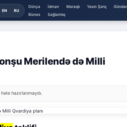
Dünya
İdman
Maraqlı
Yaxın Şərq
Gündə
EN
RU
Biznes
Sağlamlıq
onşu Merilendə də Milli
 hələ hazırlanmayıb.