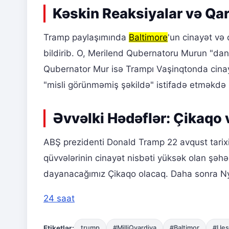
Kəskin Reaksiyalar və Qarş
Tramp paylaşımında
Baltimore
'un cinayət və 
bildirib. O, Merilend Qubernatoru Murun "da
Qubernator Mur isə Trampı Vaşinqtonda cinayə
"misli görünməmiş şəkildə" istifadə etməkdə 
Əvvəlki Hədəflər: Çikaqo 
ABŞ prezidenti Donald Tramp 22 avqust tarixi
qüvvələrinin cinayət nisbəti yüksək olan şəhər
dayanacağımız Çikaqo olacaq. Daha sonra Nyu 
24 saat
Etiketlər:
trump
#MilliQvardiya
#Baltimor
#Ues