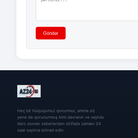
Göndər
Heç bir hüququmuz qorunmur, amma siz
yenə də qorunurmuş kimi davranın və saytda
dərc olunan xəbərlərdən istifadə zamanı 24
saat saytına istinad edin.