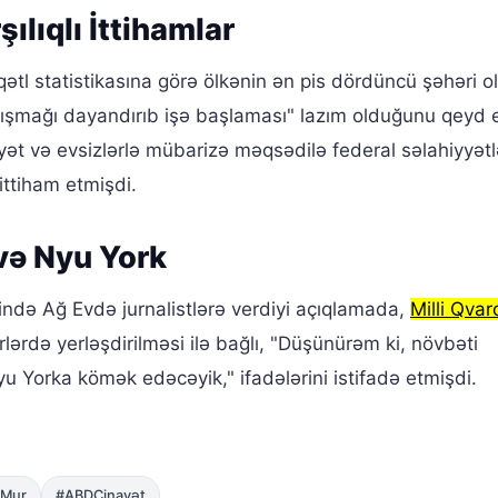
ılıqlı İttihamlar
qətl statistikasına görə ölkənin ən pis dördüncü şəhəri 
nışmağı dayandırıb işə başlaması" lazım olduğunu qeyd 
t və evsizlərlə mübarizə məqsədilə federal səlahiyyətlə
ittiham etmişdi.
və Nyu York
ndə Ağ Evdə jurnalistlərə verdiyi açıqlamada,
Milli Qvar
lərdə yerləşdirilməsi ilə bağlı, "Düşünürəm ki, növbəti
Yorka kömək edəcəyik," ifadələrini istifadə etmişdi.
Mur
#ABDCinayət