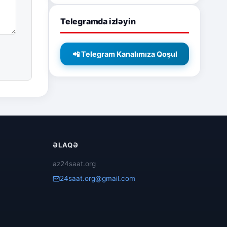
Telegramda izləyin
📲 Telegram Kanalımıza Qoşul
ƏLAQƏ
az24saat.org
24saat.org@gmail.com