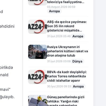
televiziya fəaliyyətinə
fasilə verir
03.Avqust.2026 00:59
Avropa
nd
ABŞ-da qızılca yayılması:
əhdidini
Son 35 ilin rekord
göstəricisi müşahidə
olunur
Avropa
31.İyul.2026 05:46
Rusiya Ukraynanın iri
şəhərlərini kütləvi raket və
dron atəşinə tutub
Dünya
31.İyul.2026 03:09
irlikdə
BBVA-da kadr dəyişikliyi:
onald
Karlos Torres rəhbərlikdə
ciddi islahatlar aparır
Avropa
30.İyul.2026 09:33
"mavi"
ğulayıb.
Günəş panellərində gizli
təhlükə: Yanğın riski
barədə xəbərdarlıq