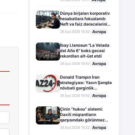
Dünya birjaları korporativ
hesabatlara fokuslanıb:
Neft və faiz dərəcələrinin
təsiri altında cari vəziyyət
Avropa
26.İyul.2026 10:50
İbay Llanosun "La Velada
del Año 6" boks gecəsi
rekordları alt-üst etdi
Avropa
26.İyul.2026 10:50
Donald Trampın İran
strategiyası: Yaxın Şərqdə
növbəti gərginlik
mərhələsi
Avropa
26.İyul.2026 10:50
Çinin “hukou” sistemi:
Daxili miqrantların
qarşısındakı görünməz
sədd
Avropa
26.İyul.2026 10:22