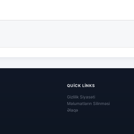
QUICK LINKS
Gizlilik Siyasəti
Məlumatların Silinməsi
Əlaqə