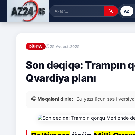
🔍
AZ
25.Avqust.2025
DÜNYA
Son dəqiqə: Trampın q
Qvardiya planı
🎧 Məqaləni dinlə:
Bu yazı üçün səsli versiya