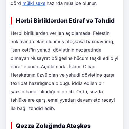
dörd
mülki şəxs
hazırda müalicə olunur.
Hərbi Birliklərdən Etiraf və Təhdid
Hərbi birliklərdən verilən açıqlamada, Fələstin
anklavında elan olunmuş atəşkəsə baxmayaraq,
"sarı xətt"in yəhudi dövlətinin nəzarətində
olmayan Nusayrat bölgəsinə hücum təşkil edildiyi
etiraf olunub. Açıqlamada, İslami Cihad
Hərəkatının üzvü olan və yəhudi dövlətinə qarşı
təxribat hazırlığında olduğu iddia edilən bir
şəxsin hədəf alındığı bildirilib. Ordu, sözdə
təhlükələrə qarşı əməliyyatları davam etdirəcəyi
ilə bağlı təhdid edib.
Qəzza Zolağında Atəşkəs