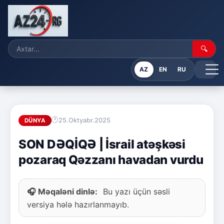
🔍
AZ
EN
RU
25.Oktyabr.2025
DÜNYA
SON DƏQİQƏ | İsrail atəşkəsi
pozaraq Qəzzanı havadan vurdu
🎧 Məqaləni dinlə:
Bu yazı üçün səsli
versiya hələ hazırlanmayıb.