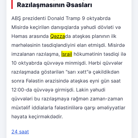
Razılaşmasının Əsasları
ABŞ prezidenti Donald Tramp 9 oktyabrda
Misirdə keçirilən danışıqlarda yəhudi dövləti və
Həmas arasında
Qəzza
da atəşkəs planının ilk
mərhələsinin təsdiqləndiyini elan etmişdi. Misirdə
imzalanan razılaşma,
İsrail
hökumətinin təsdiqi ilə
10 oktyabrda qüvvəyə minmişdi. Hərbi qüvvələr
razılaşmada göstərilən "sarı xətt"ə çəkildikdən
sonra Fələstin ərazisində atəşkəs eyni gün saat
12:00-da qüvvəyə girmişdi. Lakin yəhudi
qüvvələri bu razılaşmaya rəğmən zaman-zaman
müxtəlif iddialarla fələstinlilərə qarşı əməliyyatlar
həyata keçirməkdədir.
24 saat