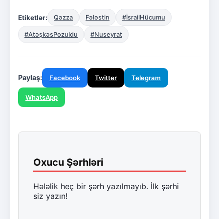
Etiketlər:
Qəzza
Fələstin
#İsrailHücumu
#AtəşkəsPozuldu
#Nuseyrat
Paylaş:
Facebook
Twitter
Telegram
WhatsApp
Oxucu Şərhləri
Hələlik heç bir şərh yazılmayıb. İlk şərhi
siz yazın!