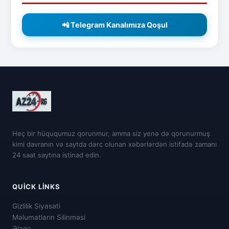
📲 Telegram Kanalımıza Qoşul
Heç bir hüququmuz qorunmur, amma siz yenə də qorunurmuş
kimi davranın və saytda dərc olunan xəbərlərdən istifadə zamanı
24 saat saytına istinad edin.
QUICK LINKS
Gizlilik Siyasəti
Məlumatların Silinməsi
Əlaqə