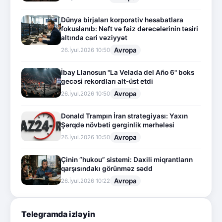
Dünya birjaları korporativ hesabatlara
fokuslanıb: Neft və faiz dərəcələrinin təsiri
altında cari vəziyyət
Avropa
26.İyul.2026 10:50
İbay Llanosun "La Velada del Año 6" boks
gecəsi rekordları alt-üst etdi
Avropa
26.İyul.2026 10:50
Donald Trampın İran strategiyası: Yaxın
Şərqdə növbəti gərginlik mərhələsi
Avropa
26.İyul.2026 10:50
Çinin “hukou” sistemi: Daxili miqrantların
qarşısındakı görünməz sədd
Avropa
26.İyul.2026 10:22
Telegramda izləyin