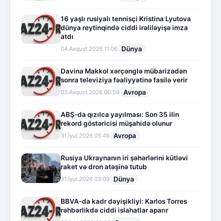
16 yaşlı rusiyalı tennisçi Kristina Lyutova
dünya reytinqində ciddi irəliləyişə imza
atdı
Dünya
04.Avqust.2026 11:06
Davina Makkol xərçənglə mübarizədən
sonra televiziya fəaliyyətinə fasilə verir
Avropa
03.Avqust.2026 00:59
ABŞ-da qızılca yayılması: Son 35 ilin
rekord göstəricisi müşahidə olunur
Avropa
31.İyul.2026 05:46
Rusiya Ukraynanın iri şəhərlərini kütləvi
raket və dron atəşinə tutub
Dünya
31.İyul.2026 03:09
BBVA-da kadr dəyişikliyi: Karlos Torres
rəhbərlikdə ciddi islahatlar aparır