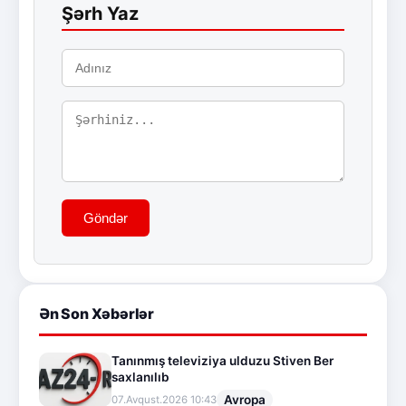
Şərh Yaz
Göndər
Ən Son Xəbərlər
Tanınmış televiziya ulduzu Stiven Ber
saxlanılıb
Avropa
07.Avqust.2026 10:43