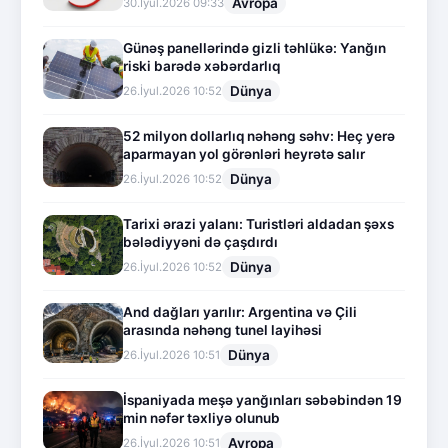
Avropa
30.İyul.2026 09:33
Günəş panellərində gizli təhlükə: Yanğın
riski barədə xəbərdarlıq
Dünya
26.İyul.2026 10:52
52 milyon dollarlıq nəhəng səhv: Heç yerə
aparmayan yol görənləri heyrətə salır
Dünya
26.İyul.2026 10:52
Tarixi ərazi yalanı: Turistləri aldadan şəxs
bələdiyyəni də çaşdırdı
Dünya
26.İyul.2026 10:52
And dağları yarılır: Argentina və Çili
arasında nəhəng tunel layihəsi
Dünya
26.İyul.2026 10:51
İspaniyada meşə yanğınları səbəbindən 19
min nəfər təxliyə olunub
Avropa
26.İyul.2026 10:51