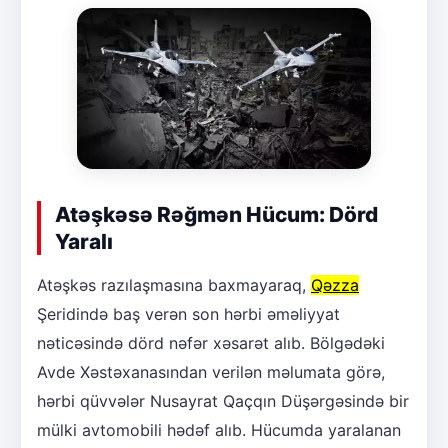
Atəşkəsə Rəğmən Hücum: Dörd
Yaralı
Atəşkəs razılaşmasına baxmayaraq,
Qəzza
Şeridində baş verən son hərbi əməliyyat
nəticəsində dörd nəfər xəsarət alıb. Bölgədəki
Avde Xəstəxanasından verilən məlumata görə,
hərbi qüvvələr Nusayrat Qaçqın Düşərgəsində bir
mülki avtomobili hədəf alıb. Hücumda yaralanan