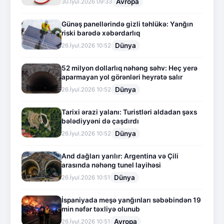
Avropa
30.İyul.2026 09:33
Günəş panellərində gizli təhlükə: Yanğın
riski barədə xəbərdarlıq
Dünya
26.İyul.2026 10:52
52 milyon dollarlıq nəhəng səhv: Heç yerə
aparmayan yol görənləri heyrətə salır
Dünya
26.İyul.2026 10:52
Tarixi ərazi yalanı: Turistləri aldadan şəxs
bələdiyyəni də çaşdırdı
Dünya
26.İyul.2026 10:52
And dağları yarılır: Argentina və Çili
arasında nəhəng tunel layihəsi
Dünya
26.İyul.2026 10:51
İspaniyada meşə yanğınları səbəbindən 19
min nəfər təxliyə olunub
Avropa
26.İyul.2026 10:51