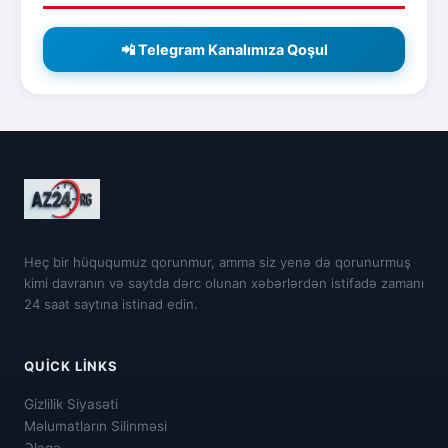
📲 Telegram Kanalımıza Qoşul
Heç bir hüququmuz qorunmur, amma siz yenə də qorunurmuş
kimi davranın və saytda dərc olunan xəbərlərdən istifadə zamanı
24 saat saytına istinad edin.
QUICK LINKS
Gizlilik Siyasəti
Məlumatların Silinməsi
Əlaqə