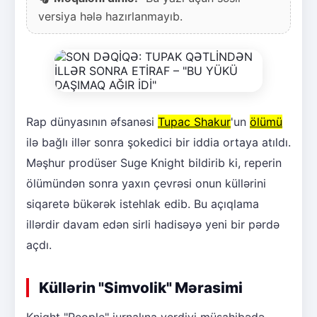
versiya hələ hazırlanmayıb.
Rap dünyasının əfsanəsi
Tupac Shakur
'un
ölümü
ilə bağlı illər sonra şokedici bir iddia ortaya atıldı.
Məşhur prodüser Suge Knight bildirib ki, reperin
ölümündən sonra yaxın çevrəsi onun küllərini
siqaretə bükərək istehlak edib. Bu açıqlama
illərdir davam edən sirli hadisəyə yeni bir pərdə
açdı.
Küllərin "Simvolik" Mərasimi
Knight "People" jurnalına verdiyi müsahibədə