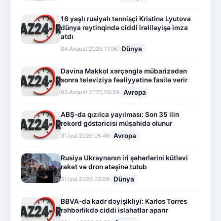
16 yaşlı rusiyalı tennisçi Kristina Lyutova
dünya reytinqində ciddi irəliləyişə imza
atdı
Dünya
04.Avqust.2026 11:06
Davina Makkol xərçənglə mübarizədən
sonra televiziya fəaliyyətinə fasilə verir
Avropa
03.Avqust.2026 00:59
ABŞ-da qızılca yayılması: Son 35 ilin
rekord göstəricisi müşahidə olunur
Avropa
31.İyul.2026 05:46
Rusiya Ukraynanın iri şəhərlərini kütləvi
raket və dron atəşinə tutub
Dünya
31.İyul.2026 03:09
BBVA-da kadr dəyişikliyi: Karlos Torres
rəhbərlikdə ciddi islahatlar aparır