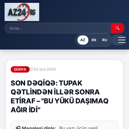
🔍
AZ
EN
RU
02.İyul.2025
DÜNYA
SON DƏQİQƏ: TUPAK
QƏTLİNDƏN İLLƏR SONRA
ETİRAF – "BU YÜKÜ DAŞIMAQ
AĞIR İDİ"
🎧 Məqaləni dinlə:
Bu yazı üçün səsli