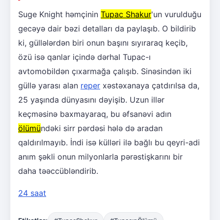
Suge Knight həmçinin
Tupac Shakur
'un vurulduğu
gecəyə dair bəzi detalları da paylaşıb. O bildirib
ki, güllələrdən biri onun başını sıyıraraq keçib,
özü isə qanlar içində dərhal Tupac-ı
avtomobildən çıxarmağa çalışıb. Sinəsindən iki
güllə yarası alan
reper
xəstəxanaya çatdırılsa da,
25 yaşında dünyasını dəyişib. Uzun illər
keçməsinə baxmayaraq, bu əfsanəvi adın
ölümü
ndəki sirr pərdəsi hələ də aradan
qaldırılmayıb. İndi isə külləri ilə bağlı bu qeyri-adi
anım şəkli onun milyonlarla pərəstişkarını bir
daha təəccübləndirib.
24 saat