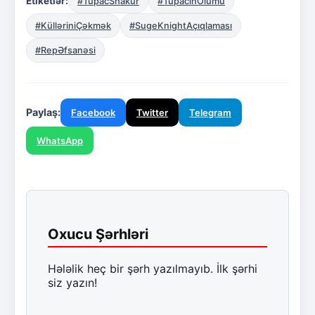
Etiketlər:
#TupacShakur
#TupacınÖlümü
#KülləriniÇəkmək
#SugeKnightAçıqlaması
#RepƏfsanəsi
Paylaş:
Facebook
Twitter
Telegram
WhatsApp
Oxucu Şərhləri
Hələlik heç bir şərh yazılmayıb. İlk şərhi
siz yazın!