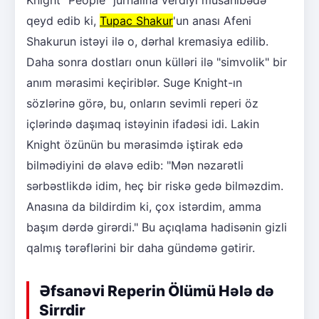
qeyd edib ki,
Tupac Shakur
'un anası Afeni
Shakurun istəyi ilə o, dərhal kremasiya edilib.
Daha sonra dostları onun külləri ilə "simvolik" bir
anım mərasimi keçiriblər. Suge Knight-ın
sözlərinə görə, bu, onların sevimli reperi öz
içlərində daşımaq istəyinin ifadəsi idi. Lakin
Knight özünün bu mərasimdə iştirak edə
bilmədiyini də əlavə edib: "Mən nəzarətli
sərbəstlikdə idim, heç bir riskə gedə bilməzdim.
Anasına da bildirdim ki, çox istərdim, amma
başım dərdə girərdi." Bu açıqlama hadisənin gizli
qalmış tərəflərini bir daha gündəmə gətirir.
Əfsanəvi Reperin Ölümü Hələ də
Sirrdir