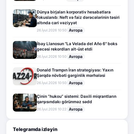
Dünya birjaları korporativ hesabatlara
fokuslanıb: Neft və faiz dərəcələrinin təsiri
altında cari vəziyyət
Avropa
26.İyul.2026 10:50
İbay Llanosun "La Velada del Año 6" boks
gecəsi rekordları alt-üst etdi
Avropa
26.İyul.2026 10:50
Donald Trampın İran strategiyası: Yaxın
Şərqdə növbəti gərginlik mərhələsi
Avropa
26.İyul.2026 10:50
Çinin “hukou” sistemi: Daxili miqrantların
qarşısındakı görünməz sədd
Avropa
26.İyul.2026 10:22
Telegramda izləyin