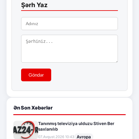
Şərh Yaz
Göndər
Ən Son Xəbərlər
Tanınmış televiziya ulduzu Stiven Ber
saxlanılıb
Avropa
07.Avqust.2026 10:43