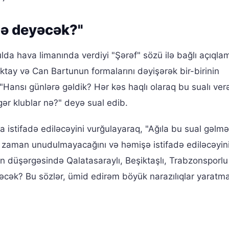
nə deyəcək?"
lda hava limanında verdiyi "Şərəf" sözü ilə bağlı açıqla
 Oktay və Can Bartunun formalarını dəyişərək bir-birinin
Hansı günlərə gəldik? Hər kəs haqlı olaraq bu sualı verə
gər klublar nə?" deyə sual edib.
 istifadə ediləcəyini vurğulayaraq, "Ağıla bu sual gəlm
eç zaman unudulmayacağını və həmişə istifadə ediləcəyin
 düşərgəsində Qalatasaraylı, Beşiktaşlı, Trabzonsporlu
cək? Bu sözlər, ümid edirəm böyük narazılıqlar yaratm