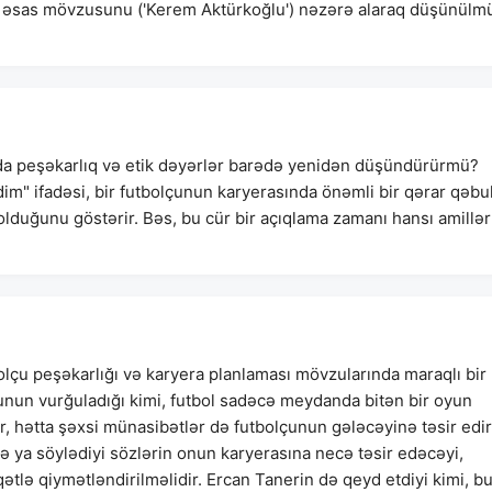
n əsas mövzusunu ('Kerem Aktürkoğlu') nəzərə alaraq düşünülm
da peşəkarlıq və etik dəyərlər barədə yenidən düşündürürmü?
im" ifadəsi, bir futbolçunun karyerasında önəmli bir qərar qəbu
olduğunu göstərir. Bəs, bu cür bir açıqlama zamanı hansı amillər
olçu peşəkarlığı və karyera planlaması mövzularında maraqlı bir
unun vurğuladığı kimi, futbol sadəcə meydanda bitən bir oyun
, hətta şəxsi münasibətlər də futbolçunun gələcəyinə təsir edir
 ya söylədiyi sözlərin onun karyerasına necə təsir edəcəyi,
ətlə qiymətləndirilməlidir. Ercan Tanerin də qeyd etdiyi kimi, b