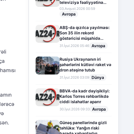
televiziya fəaliyyətinə
fasilə verir
03.Avqust.2026 00:59
Avropa
ABŞ-da qızılca yayılması:
Son 35 ilin rekord
göstəricisi müşahidə
olunur
Avropa
31.İyul.2026 05:46
əli
Rusiya Ukraynanın iri
ça
şəhərlərini kütləvi raket və
 hamısı
dron atəşinə tutub
Dünya
31.İyul.2026 03:09
BBVA-da kadr dəyişikliyi:
damın
Karlos Torres rəhbərlikdə
ciddi islahatlar aparır
dərəcə
Avropa
30.İyul.2026 09:33
və
sən.
Günəş panellərində gizli
təhlükə: Yanğın riski
barədə xəbərdarlıq