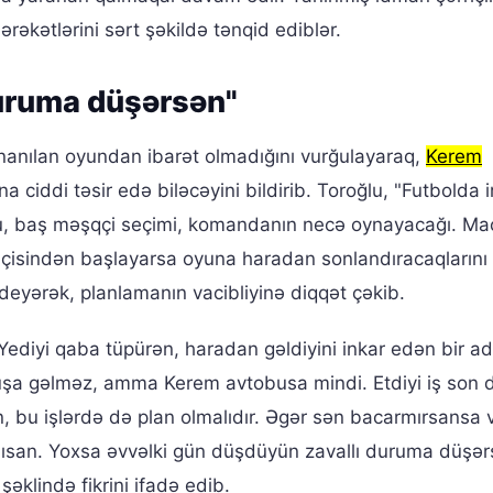
əkətlərini sərt şəkildə tənqid ediblər.
duruma düşərsən"
anılan oyundan ibarət olmadığını vurğulayaraq,
Kerem
 ciddi təsir edə biləcəyini bildirib. Toroğlu, "Futbolda ir
unçu, baş məşqçi seçimi, komandanın necə oynayacağı. Ma
əçisindən başlayarsa oyuna haradan sonlandıracaqlarını
 deyərək, planlamanın vacibliyinə diqqət çəkib.
"Yediyi qaba tüpürən, haradan gəldiyini inkar edən bir a
uşa gəlməz, amma Kerem avtobusa mindi. Etdiyi iş son 
n, bu işlərdə də plan olmalıdır. Əgər sən bacarmırsansa 
alısan. Yoxsa əvvəlki gün düşdüyün zavallı duruma düşər
 şəklində fikrini ifadə edib.