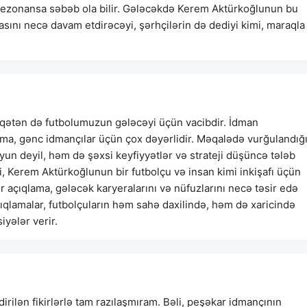
 rezonansa səbəb ola bilir. Gələcəkdə Kerem Aktürkoğlunun bu
asını necə davam etdirəcəyi, şərhçilərin də dediyi kimi, maraqla
iqətən də futbolumuzun gələcəyi üçün vacibdir. İdman
şma, gənc idmançılar üçün çox dəyərlidir. Məqalədə vurğulandığ
n deyil, həm də şəxsi keyfiyyətlər və strateji düşüncə tələb
ri, Kerem Aktürkoğlunun bir futbolçu və insan kimi inkişafı üçün
ir açıqlama, gələcək karyeralarını və nüfuzlarını necə təsir edə
ıqlamalar, futbolçuların həm sahə daxilində, həm də xaricində
iyələr verir.
rilən fikirlərlə tam razılaşmıram. Bəli, peşəkar idmançının