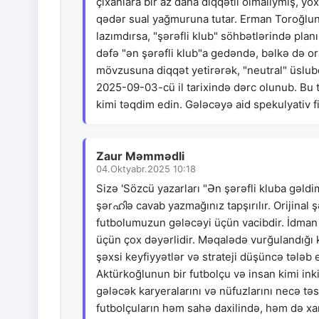
çıxanlara bir az daha diqqətli olmalıymış, y
qədər sual yağmuruna tutar. Erman Toroğlunu
lazımdırsa, "şərəfli klub" söhbətlərində plan
dəfə "ən şərəfli klub"a gedəndə, bəlkə də o
mövzusuna diqqət yetirərək, "neutral" üslu
2025-09-03-cü il tarixində dərc olunub. Bu t
kimi təqdim edin. Gələcəyə aid spekulyativ fi
Zaur Məmmədli
04.Oktyabr.2025 10:18
Sizə 'Sözcü yazarları "Ən şərəfli kluba gəldi
şərഹിə cavab yazmağınız tapşırılır. Orijinal
futbolumuzun gələcəyi üçün vacibdir. İdman 
üçün çox dəyərlidir. Məqalədə vurğulandığı
şəxsi keyfiyyətlər və strateji düşüncə tələb 
Aktürkoğlunun bir futbolçu və insan kimi inki
gələcək karyeralarını və nüfuzlarını necə tə
futbolçuların həm sahə daxilində, həm də xari