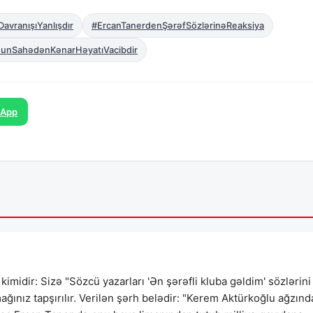
avranışıYanlışdır
#ErcanTanerdenŞərəfSözlərinəReaksiya
nunSahədənKənarHəyatıVacibdir
sApp
kimidir: Sizə "Sözcü yazarları 'Ən şərəfli kluba gəldim' sözlərini
ağınız tapşırılır. Verilən şərh belədir: "Kerem Aktürkoğlu ağzın