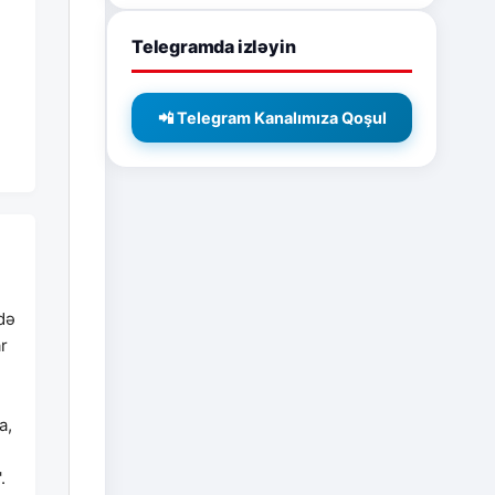
Telegramda izləyin
📲 Telegram Kanalımıza Qoşul
 də
r
a,
.