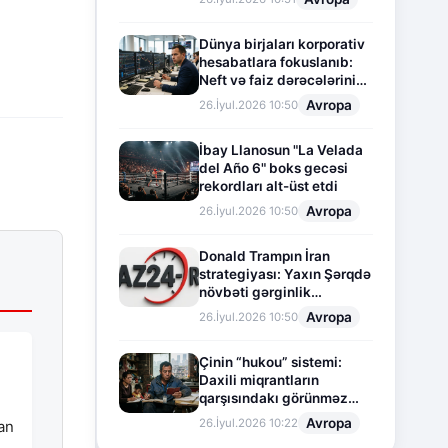
Dünya birjaları korporativ
hesabatlara fokuslanıb:
Neft və faiz dərəcələrinin
təsiri altında cari vəziyyət
Avropa
26.İyul.2026 10:50
İbay Llanosun "La Velada
del Año 6" boks gecəsi
rekordları alt-üst etdi
Avropa
26.İyul.2026 10:50
Donald Trampın İran
strategiyası: Yaxın Şərqdə
növbəti gərginlik
mərhələsi
Avropa
26.İyul.2026 10:50
Çinin “hukou” sistemi:
Daxili miqrantların
qarşısındakı görünməz
sədd
Avropa
26.İyul.2026 10:22
dan