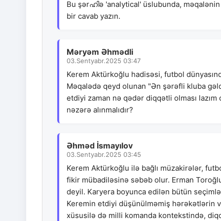
Bu şərഹിə 'analytical' üslubunda, məqaləni
bir cavab yazın.
Məryəm Əhmədli
03.Sentyabr.2025 03:47
Kerem Aktürkoğlu hadisəsi, futbol dünyasın
Məqalədə qeyd olunan "Ən şərəfli kluba gəld
etdiyi zaman nə qədər diqqətli olması lazım 
nəzərə alınmalıdır?
Əhməd İsmayılov
03.Sentyabr.2025 03:45
Kerem Aktürkoğlu ilə bağlı müzakirələr, futb
fikir mübadiləsinə səbəb olur. Erman Toroğl
deyil. Karyera boyunca edilən bütün seçimlər
Keremin etdiyi düşünülməmiş hərəkətlərin və
xüsusilə də milli komanda kontekstində, diqq