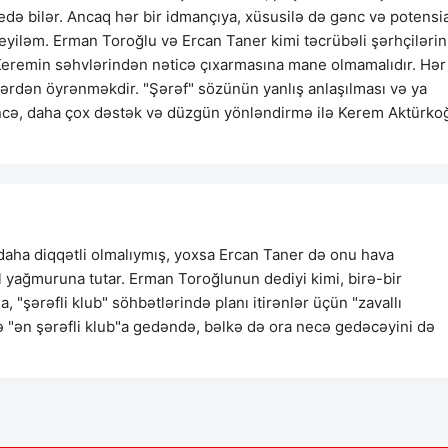
də bilər. Ancaq hər bir idmançıya, xüsusilə də gənc və potensia
yiləm. Erman Toroğlu və Ercan Taner kimi təcrübəli şərhçilərin
, Keremin səhvlərindən nəticə çıxarmasına mane olmamalıdır. Hər
vlərdən öyrənməkdir. "Şərəf" sözünün yanlış anlaşılması və ya
cə, daha çox dəstək və düzgün yönləndirmə ilə Kerem Aktürko
daha diqqətli olmalıymış, yoxsa Ercan Taner də onu hava
l yağmuruna tutar. Erman Toroğlunun dediyi kimi, birə-bir
, "şərəfli klub" söhbətlərində planı itirənlər üçün "zavallı
 "ən şərəfli klub"a gedəndə, bəlkə də ora necə gedəcəyini də