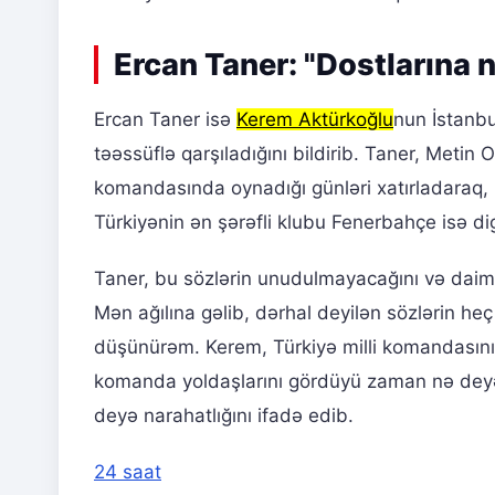
Ercan Taner: "Dostlarına 
Ercan Taner isə
Kerem Aktürkoğlu
nun İstanbu
təəssüflə qarşıladığını bildirib. Taner, Metin
komandasında oynadığı günləri xatırladaraq, "
Türkiyənin ən şərəfli klubu Fenerbahçe isə di
Taner, bu sözlərin unudulmayacağını və daima
Mən ağılına gəlib, dərhal deyilən sözlərin h
düşünürəm. Kerem, Türkiyə milli komandasının
komanda yoldaşlarını gördüyü zaman nə deyə
deyə narahatlığını ifadə edib.
24 saat