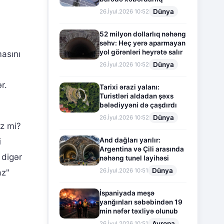
Dünya
26.İyul.2026 10:52
52 milyon dollarlıq nəhəng
səhv: Heç yerə aparmayan
yol görənləri heyrətə salır
masını
Dünya
26.İyul.2026 10:52
r.
Tarixi ərazi yalanı:
Turistləri aldadan şəxs
bələdiyyəni də çaşdırdı
Dünya
26.İyul.2026 10:52
əz mi?
And dağları yarılır:
i
Argentina və Çili arasında
 digər
nəhəng tunel layihəsi
Dünya
26.İyul.2026 10:51
az"
İspaniyada meşə
yanğınları səbəbindən 19
min nəfər təxliyə olunub
Avropa
26.İyul.2026 10:51