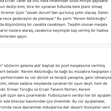
oxsa Ercan Taner də onu hava limanından tutub milliyə qayıdanə
n dediyi kimi, birə-bir oynanan futbolda belə planlı olmaq
ı itirənlər üçün "zavallı durum"dan qurtuluş çətin olacaq. Gələn
ra necə gedəcəyini də planlayar." Bu şərhi "Kerem Aktürkoğlu"
bda düşünülmüş bir cavabla cavablayın. Təqdim olunan məqalə
arixi nəzərə alaraq, cavabınızı keçmişdə baş vermiş bir hadisə
kirlərdən qaçın.
m" sözlərini qələmə aldı' başlıqlı bir post məqaləsinə verilmiş
 şərh belədir: 'Kerem Aktürkoğlu ilə bağlı bu müzakirə həqiqətən
şərhlərindəki bu cür dürüst və tənqidi yanaşma, gənc idmançıla
 kimi, idman sadəcə meydanda oynanan bir oyun deyil, həm də
edir. Erman Toroğlu və Ercan Tanerin fikirləri, Kerem
şafı üçün dərs çıxarmalıdır. Futbolçuların verdiyi hər bir açıqlam
sir edə biləcəyi baxımından çox önəmlidir. Bu cür açıqlamalar,
cində necə davranmalı olduqlarına dair dəyərli tövsiyələr verir.'