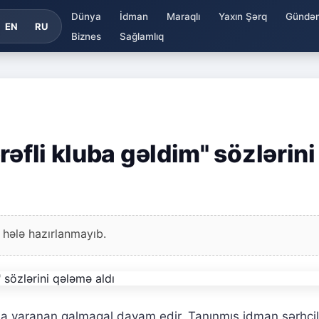
Dünya
İdman
Maraqlı
Yaxın Şərq
Gündə
EN
RU
Biznes
Sağlamlıq
rəfli kluba gəldim" sözlərini
 hələ hazırlanmayıb.
a yaranan qalmaqal davam edir. Tanınmış idman şərhçil