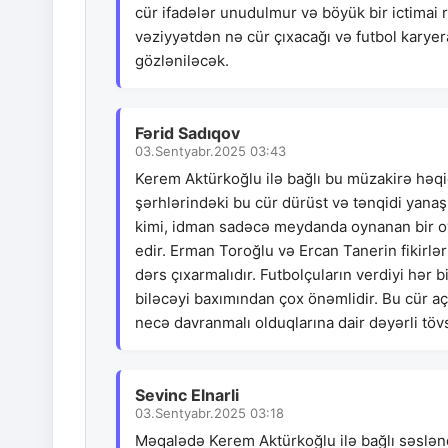
cür ifadələr unudulmur və böyük bir ictimai
vəziyyətdən nə cür çıxacağı və futbol karyer
gözləniləcək.
Fərid Sadıqov
03.Sentyabr.2025 03:43
Kerem Aktürkoğlu ilə bağlı bu müzakirə həq
şərhlərindəki bu cür dürüst və tənqidi yana
kimi, idman sadəcə meydanda oynanan bir oyu
edir. Erman Toroğlu və Ercan Tanerin fikirlə
dərs çıxarmalıdır. Futbolçuların verdiyi hər b
biləcəyi baxımından çox önəmlidir. Bu cür aç
necə davranmalı olduqlarına dair dəyərli tövs
Sevinc Elnarli
03.Sentyabr.2025 03:18
Məqalədə Kerem Aktürkoğlu ilə bağlı səsləndi