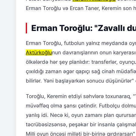
Erman Toroğlu və Ercan Taner, Keremin son hər
Erman Toroğlu: "Zavallı 
Erman Toroğlu, futbolun yalnız meydanda oyn
Aktürkoğlu
nun davranışlarının onun karyerasına
ölkələrdə hər şey planlıdır: transferlər, oy
çıxıldığı zaman əgər qapıçı sağ cinah müdafi
bilirlər. Yəni başlayarkən sonucu düşünürlər"
Toroğlu, Keremin etdiyi səhvlərə toxunaraq, 
müvəffəq olma şansı çətindir. Futbolçu dolm
yanlış idi. Necə ki, oyun zamanı plan qurursa
təcrübəsizsənsə, peşəkar bir insanla çalışm
Milli oyun öncəsi milləti bir-birinə qırdırarsan"