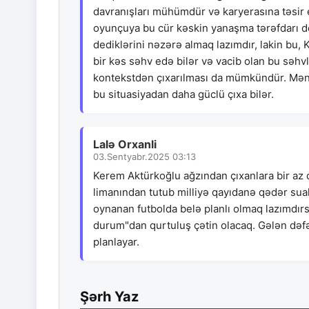
davranışları mühümdür və karyerasına təsir e
oyunçuya bu cür kəskin yanaşma tərəfdarı de
dediklərini nəzərə almaq lazımdır, lakin bu
bir kəs səhv edə bilər və vacib olan bu səh
kontekstdən çıxarılması da mümkündür. Mən
bu situasiyadan daha güclü çıxa bilər.
Lalə Orxanli
03.Sentyabr.2025 03:13
Kerem Aktürkoğlu ağzından çıxanlara bir az 
limanından tutub milliyə qayıdanə qədər sua
oynanan futbolda belə planlı olmaq lazımdırsa
durum"dan qurtuluş çətin olacaq. Gələn dəfə
planlayar.
Şərh Yaz