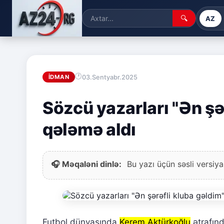
🔍
AZ
03.Sentyabr.2025
İDMAN
Sözcü yazarları "Ən şə
qələmə aldı
🎧 Məqaləni dinlə:
Bu yazı üçün səsli versiya
Futbol dünyasında
Kerem Aktürkoğlu
ətrafınd