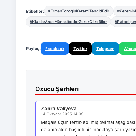
Etiketlər:
#ErmanToroğluKeremiTənqidEdir
#KereminD
#KlublarArasıMünasibətlərZərərGörəBilər
#Futbolçu
Paylaş:
Facebook
Twitter
Telegram
What
Oxucu Şərhləri
Zəhra Vəliyeva
14.Oktyabr.2025 14:39
Məqalə üçün tərtib edilmiş təlimat aşağıdakı 
qələmə aldı" başlıqlı bir məqaləyə şərh yazm