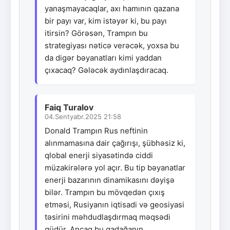
yanaşmayacaqlar, axı hamının qazana
bir payı var, kim istəyər ki, bu payı
itirsin? Görəsən, Trampın bu
strategiyası nəticə verəcək, yoxsa bu
da digər bəyanatları kimi yaddan
çıxacaq? Gələcək aydınlaşdıracaq.
Faiq Turalov
04.Sentyabr.2025 21:58
Donald Trampın Rus neftinin
alınmamasına dair çağırışı, şübhəsiz ki,
qlobal enerji siyasətində ciddi
müzakirələrə yol açır. Bu tip bəyanatlar
enerji bazarının dinamikasını dəyişə
bilər. Trampın bu mövqedən çıxış
etməsi, Rusiyanın iqtisadi və geosiyasi
təsirini məhdudlaşdırmaq məqsədi
güdür. Ancaq bu qadağanın