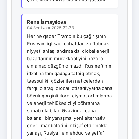
Rəna İsmayılova
04.Sentyabr.2025 22:33
Hər nə qədər Trampın bu çağırışının
Rusiyanı iqtisadi cəhətdən zəiflətmək
niyyəti anlaşılandırsa da, qlobal enerji
bazarlarının mürəkkəbliyini nəzərə
almamaq düzgün olmazdı. Rus neftinin
idxalına tam qadağa tətbiq etmək,
təəssüf ki, gözlənilən nəticələrdən
fərqli olaraq, qlobal iqtisadiyyatda daha
böyük gərginliklərə, qiymət artımlarına
və enerji təhlükəsizliyi böhranına
səbəb ola bilər. Əvəzində, daha
balanslı bir yanaşma, yəni alternativ
enerji mənbələrini inkişaf etdirməklə
yanaşı, Rusiya ilə məhdud və şəffaf