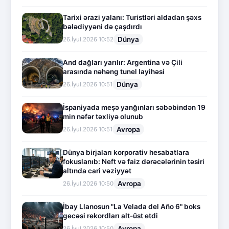
Tarixi ərazi yalanı: Turistləri aldadan şəxs
bələdiyyəni də çaşdırdı
Dünya
26.İyul.2026 10:52
And dağları yarılır: Argentina və Çili
arasında nəhəng tunel layihəsi
Dünya
26.İyul.2026 10:51
İspaniyada meşə yanğınları səbəbindən 19
min nəfər təxliyə olunub
Avropa
26.İyul.2026 10:51
Dünya birjaları korporativ hesabatlara
fokuslanıb: Neft və faiz dərəcələrinin təsiri
altında cari vəziyyət
Avropa
26.İyul.2026 10:50
İbay Llanosun "La Velada del Año 6" boks
gecəsi rekordları alt-üst etdi
Avropa
26.İyul.2026 10:50