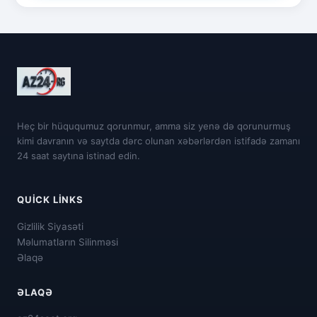
Heç bir hüququmuz qorunmur, amma siz yenə də qorunurmuş
kimi davranın və saytda dərc olunan xəbərlərdən istifadə zamanı
24 saat saytına istinad edin.
QUICK LINKS
Gizlilik Siyasəti
Məlumatların Silinməsi
Əlaqə
ƏLAQƏ