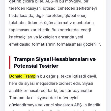
gətirib çıxara bilər. ABŞ-ın bu mövqeyi, bir
tərəfdən Rusiyanı iqtisadi cəhətdən zəiflətməyi
hədəfləsə də, digər tərəfdən, qlobal enerji
tələbatını ödəmək üçün alternativ mənbələrin
tapılmasını zəruri edir. Bu kontekstdə, enerji
istehsalçıları və idxalçıları arasında yeni
əməkdaşlıq formatlarının formalaşması gözlənilir.
Trampın Siyasi Hesablamaları və
Potensial Təsirlər
Donald Tramp
ın bu çağırışı təkcə iqtisadi deyil,
həm də siyasi məqsədlərə xidmət edir. Siyasi
analitiklər hesab edirlər ki, bu cür bəyanatlar
Trampın daxili siyasətdəki mövqeyini
gücləndirməyə və xarici siyasətdə ABŞ-ın liderlik