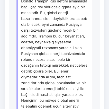
Donald Trampın Rus neftini almamaqla
bağlı çağırışı olduqca diqqətəlayiq bir
məsələdir. Bu, qlobal enerji
bazarlarında ciddi dəyişikliklərə səbəb
ola biləcək, eyni zamanda Rusiyaya
qarşı təzyiqləri gücləndirəcək bir
addımdır. Trampın bu cür bəyanatları,
adətən, beynəlxalq siyasətdə
əhəmiyyətli rezonans yaradır. Lakin
Rusiyanın qlobal enerji təchizatındakı
rolunu nəzərə alsaq, belə bir
qadağanın tətbiqi mürəkkəb nəticələrə
gətirib çıxara bilər. Bu, enerji
qiymətlərində artım, təchizat
zəncirlərində qlobal pozulmalar və bir
sıra ölkələrdə enerji təhlükəsizliyi ilə
bağlı ciddi narahatlıqlar yarada bilər.
Həmçinin, bu mövqe qlobal enerji
tələbatını ödəmək üçün alternativ