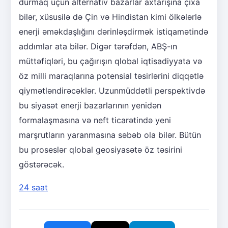
durmaq üçün alternativ bazarlar axtarışına çıxa
bilər, xüsusilə də Çin və Hindistan kimi ölkələrlə
enerji əməkdaşlığını dərinləşdirmək istiqamətində
addımlar ata bilər. Digər tərəfdən, ABŞ-ın
müttəfiqləri, bu çağırışın qlobal iqtisadiyyata və
öz milli maraqlarına potensial təsirlərini diqqətlə
qiymətləndirəcəklər. Uzunmüddətli perspektivdə
bu siyasət enerji bazarlarının yenidən
formalaşmasına və neft ticarətində yeni
marşrutların yaranmasına səbəb ola bilər. Bütün
bu proseslər qlobal geosiyasətə öz təsirini
göstərəcək.
24 saat