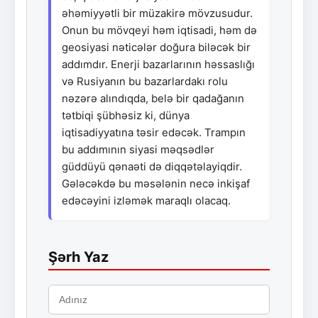
əhəmiyyətli bir müzakirə mövzusudur.
Onun bu mövqeyi həm iqtisadi, həm də
geosiyasi nəticələr doğura biləcək bir
addımdır. Enerji bazarlarının həssaslığı
və Rusiyanın bu bazarlardakı rolu
nəzərə alındıqda, belə bir qadağanın
tətbiqi şübhəsiz ki, dünya
iqtisadiyyatına təsir edəcək. Trampın
bu addımının siyasi məqsədlər
güddüyü qənaəti də diqqətəlayiqdir.
Gələcəkdə bu məsələnin necə inkişaf
edəcəyini izləmək maraqlı olacaq.
Şərh Yaz