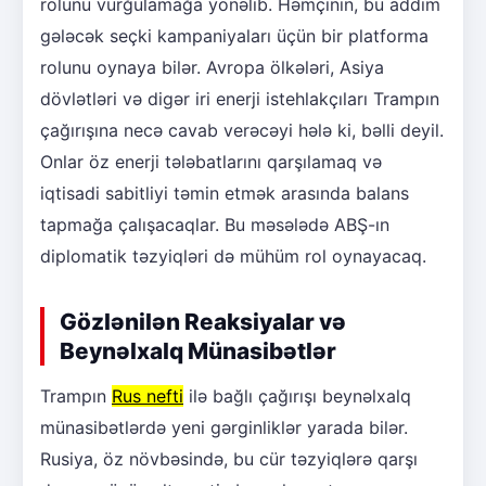
rolunu vurğulamağa yönəlib. Həmçinin, bu addım
gələcək seçki kampaniyaları üçün bir platforma
rolunu oynaya bilər. Avropa ölkələri, Asiya
dövlətləri və digər iri enerji istehlakçıları Trampın
çağırışına necə cavab verəcəyi hələ ki, bəlli deyil.
Onlar öz enerji tələbatlarını qarşılamaq və
iqtisadi sabitliyi təmin etmək arasında balans
tapmağa çalışacaqlar. Bu məsələdə ABŞ-ın
diplomatik təzyiqləri də mühüm rol oynayacaq.
Gözlənilən Reaksiyalar və
Beynəlxalq Münasibətlər
Trampın
Rus nefti
ilə bağlı çağırışı beynəlxalq
münasibətlərdə yeni gərginliklər yarada bilər.
Rusiya, öz növbəsində, bu cür təzyiqlərə qarşı