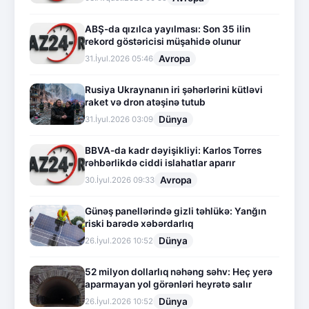
ABŞ-da qızılca yayılması: Son 35 ilin
rekord göstəricisi müşahidə olunur
Avropa
31.İyul.2026 05:46
Rusiya Ukraynanın iri şəhərlərini kütləvi
raket və dron atəşinə tutub
Dünya
31.İyul.2026 03:09
BBVA-da kadr dəyişikliyi: Karlos Torres
rəhbərlikdə ciddi islahatlar aparır
Avropa
30.İyul.2026 09:33
Günəş panellərində gizli təhlükə: Yanğın
riski barədə xəbərdarlıq
Dünya
26.İyul.2026 10:52
52 milyon dollarlıq nəhəng səhv: Heç yerə
aparmayan yol görənləri heyrətə salır
Dünya
26.İyul.2026 10:52