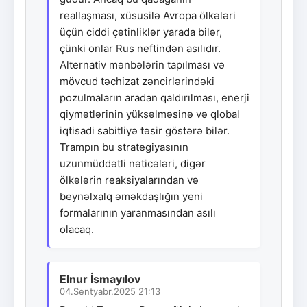
reallaşması, xüsusilə Avropa ölkələri
üçün ciddi çətinliklər yarada bilər,
çünki onlar Rus neftindən asılıdır.
Alternativ mənbələrin tapılması və
mövcud təchizat zəncirlərindəki
pozulmaların aradan qaldırılması, enerji
qiymətlərinin yüksəlməsinə və qlobal
iqtisadi sabitliyə təsir göstərə bilər.
Trampın bu strategiyasının
uzunmüddətli nəticələri, digər
ölkələrin reaksiyalarından və
beynəlxalq əməkdaşlığın yeni
formalarının yaranmasından asılı
olacaq.
Elnur İsmayılov
04.Sentyabr.2025 21:13