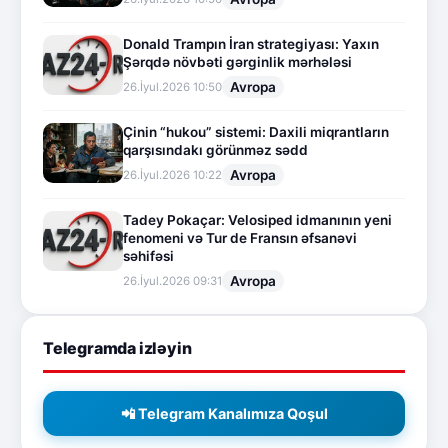
Donald Trampın İran strategiyası: Yaxın
Şərqdə növbəti gərginlik mərhələsi
Avropa
26.İyul.2026 10:50
Çinin “hukou” sistemi: Daxili miqrantların
qarşısındakı görünməz sədd
Avropa
26.İyul.2026 10:22
Tadey Pokaçar: Velosiped idmanının yeni
fenomeni və Tur de Fransın əfsanəvi
səhifəsi
Avropa
26.İyul.2026 09:31
Telegramda izləyin
📲 Telegram Kanalımıza Qoşul