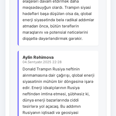
əlaqələri davam etdirmək daha
məqsədəuyğun olardı. Trampın siyasi
hədəfləri başa düşülən olsa da, qlobal
enerji siyasətində belə radikal addımlar
atmadan öncə, bütün tərəflərin
maraqlarını və potensial nəticələrini
diqqətlə dəyərləndirmək gərəkir.
Aylin Rəhimova
04.Sentyabr.2025 22:28
Donald Trampın Rusiya neftinin
alınmamasına dair çağırışı, qlobal enerji
siyasətinin mühüm bir döngəsinə işarə
edir. Enerji idxalçılarının Rusiya
neftindən imtina etməsi, şübhəsiz ki,
dünya enerji bazarlarında ciddi
təsirlərə yol açacaq. Bu addımın
Rusiyanın iqtisadi və geosiyasi