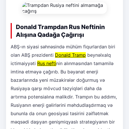
Donald Trampdan Rus Neftinin
Alışına Qadağa Çağırışı
ABŞ-ın siyasi səhnəsində mühüm fiqurlardan biri
olan ABŞ prezidenti
Donald Tramp
beynəlxalq
ictimaiyyəti
Rus nefti
nin alınmasından tamamilə
imtina etməyə çağırıb. Bu bəyanat enerji
bazarlarında yeni müzakirələr doğurmuş və
Rusiyaya qarşı mövcud təzyiqləri daha da
artırma potensialına malikdir. Trampın bu addımı,
Rusiyanın enerji gəlirlərini məhdudlaşdırmaq və
bununla da onun geosiyasi təsirini zəiflətmək
məqsədi daşıyan genişmiqyaslı strategiyanın bir