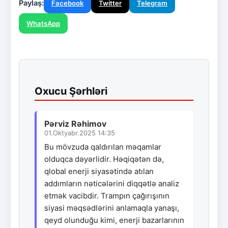
Paylaş:
Facebook
Twitter
Telegram
WhatsApp
Oxucu Şərhləri
Pərviz Rəhimov
01.Oktyabr.2025 14:35
Bu mövzuda qaldırılan məqamlar
olduqca dəyərlidir. Həqiqətən də,
qlobal enerji siyasətində atılan
addımların nəticələrini diqqətlə analiz
etmək vacibdir. Trampın çağırışının
siyasi məqsədlərini anlamaqla yanaşı,
qeyd olunduğu kimi, enerji bazarlarının