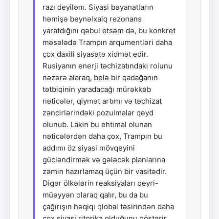
razı deyiləm. Siyasi bəyanatların
həmişə beynəlxalq rezonans
yaratdığını qəbul etsəm də, bu konkret
məsələdə Trampın arqumentləri daha
çox daxili siyasətə xidmət edir.
Rusiyanın enerji təchizatındakı rolunu
nəzərə alaraq, belə bir qadağanın
tətbiqinin yaradacağı mürəkkəb
nəticələr, qiymət artımı və təchizat
zəncirlərindəki pozulmalar qeyd
olunub. Lakin bu ehtimal olunan
nəticələrdən daha çox, Trampın bu
addımı öz siyasi mövqeyini
gücləndirmək və gələcək planlarına
zəmin hazırlamaq üçün bir vasitədir.
Digər ölkələrin reaksiyaları qeyri-
müəyyən olaraq qalır, bu da bu
çağırışın həqiqi qlobal təsirindən daha
çox siyasi ritorika olduğunu göstərir.