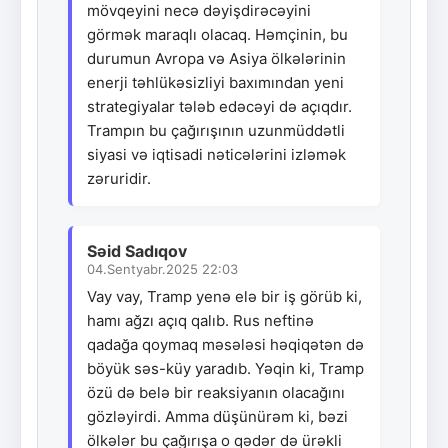
mövqeyini necə dəyişdirəcəyini
görmək maraqlı olacaq. Həmçinin, bu
durumun Avropa və Asiya ölkələrinin
enerji təhlükəsizliyi baxımından yeni
strategiyalar tələb edəcəyi də açıqdır.
Trampın bu çağırışının uzunmüddətli
siyasi və iqtisadi nəticələrini izləmək
zəruridir.
Səid Sadıqov
04.Sentyabr.2025 22:03
Vay vay, Tramp yenə elə bir iş görüb ki,
hamı ağzı açıq qalıb. Rus neftinə
qadağa qoymaq məsələsi həqiqətən də
böyük səs-küy yaradıb. Yəqin ki, Tramp
özü də belə bir reaksiyanın olacağını
gözləyirdi. Amma düşünürəm ki, bəzi
ölkələr bu çağırışa o qədər də ürəkli