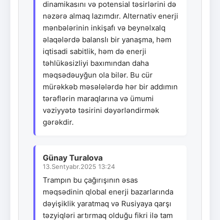
dinamikasını və potensial təsirlərini də
nəzərə almaq lazımdır. Alternativ enerji
mənbələrinin inkişafı və beynəlxalq
əlaqələrdə balanslı bir yanaşma, həm
iqtisadi sabitlik, həm də enerji
təhlükəsizliyi baxımından daha
məqsədəuyğun ola bilər. Bu cür
mürəkkəb məsələlərdə hər bir addımın
tərəflərin maraqlarına və ümumi
vəziyyətə təsirini dəyərləndirmək
gərəkdir.
Günay Turalova
13.Sentyabr.2025 13:24
Trampın bu çağırışının əsas
məqsədinin qlobal enerji bazarlarında
dəyişiklik yaratmaq və Rusiyaya qarşı
təzyiqləri artırmaq olduğu fikri ilə tam