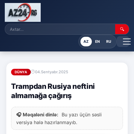
🔍
AZ
EN
RU
04.Sentyabr.2025
DÜNYA
Trampdan Rusiya neftini
almamağa çağırış
🎧 Məqaləni dinlə:
Bu yazı üçün səsli
versiya hələ hazırlanmayıb.