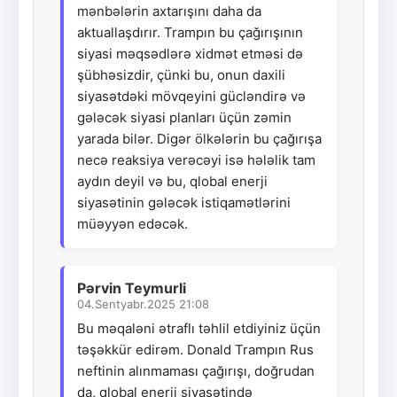
mənbələrin axtarışını daha da
aktuallaşdırır. Trampın bu çağırışının
siyasi məqsədlərə xidmət etməsi də
şübhəsizdir, çünki bu, onun daxili
siyasətdəki mövqeyini gücləndirə və
gələcək siyasi planları üçün zəmin
yarada bilər. Digər ölkələrin bu çağırışa
necə reaksiya verəcəyi isə hələlik tam
aydın deyil və bu, qlobal enerji
siyasətinin gələcək istiqamətlərini
müəyyən edəcək.
Pərvin Teymurli
04.Sentyabr.2025 21:08
Bu məqaləni ətraflı təhlil etdiyiniz üçün
təşəkkür edirəm. Donald Trampın Rus
neftinin alınmaması çağırışı, doğrudan
da, qlobal enerji siyasətində