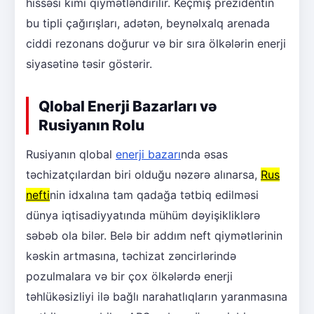
hissəsi kimi qiymətləndirilir. Keçmiş prezidentin
bu tipli çağırışları, adətən, beynəlxalq arenada
ciddi rezonans doğurur və bir sıra ölkələrin enerji
siyasətinə təsir göstərir.
Qlobal Enerji Bazarları və
Rusiyanın Rolu
Rusiyanın qlobal
enerji bazarı
nda əsas
təchizatçılardan biri olduğu nəzərə alınarsa,
Rus
nefti
nin idxalına tam qadağa tətbiq edilməsi
dünya iqtisadiyyatında mühüm dəyişikliklərə
səbəb ola bilər. Belə bir addım neft qiymətlərinin
kəskin artmasına, təchizat zəncirlərində
pozulmalara və bir çox ölkələrdə enerji
təhlükəsizliyi ilə bağlı narahatlıqların yaranmasına