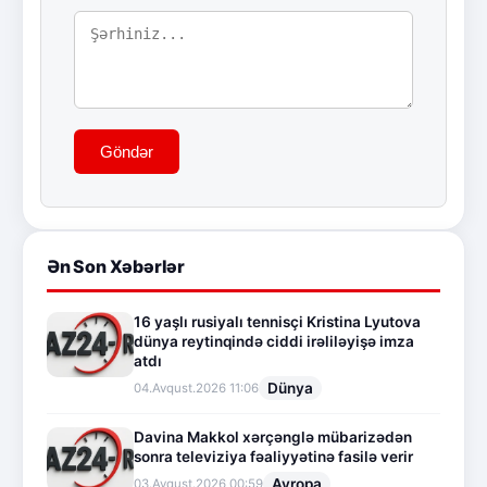
Göndər
Ən Son Xəbərlər
16 yaşlı rusiyalı tennisçi Kristina Lyutova
dünya reytinqində ciddi irəliləyişə imza
atdı
Dünya
04.Avqust.2026 11:06
Davina Makkol xərçənglə mübarizədən
sonra televiziya fəaliyyətinə fasilə verir
Avropa
03.Avqust.2026 00:59