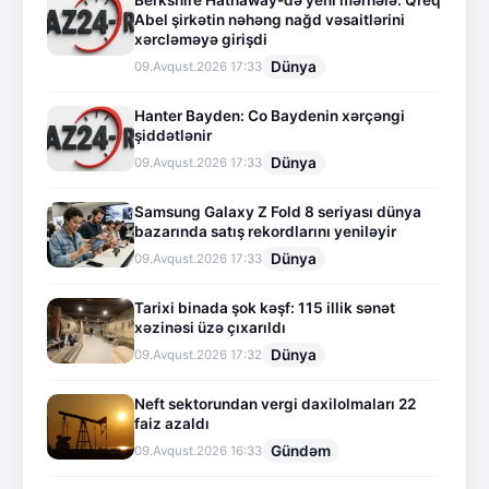
Berkshire Hathaway-də yeni mərhələ: Qreq
Abel şirkətin nəhəng nağd vəsaitlərini
xərcləməyə girişdi
Dünya
09.Avqust.2026 17:33
Hanter Bayden: Co Baydenin xərçəngi
şiddətlənir
Dünya
09.Avqust.2026 17:33
Samsung Galaxy Z Fold 8 seriyası dünya
bazarında satış rekordlarını yeniləyir
Dünya
09.Avqust.2026 17:33
Tarixi binada şok kəşf: 115 illik sənət
xəzinəsi üzə çıxarıldı
Dünya
09.Avqust.2026 17:32
Neft sektorundan vergi daxilolmaları 22
faiz azaldı
Gündəm
09.Avqust.2026 16:33