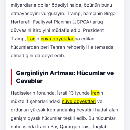
milyardlarla dollar ödədiyi halda, özünün bunu
etməyəcəyini vurğulayıb. Tramp, həmçinin Birgə
Hərtərəfli Fəaliyyət Planının (JCPOA) artıq
qüvvəsini itirdiyini müdafiə edib. Prezident
Tramp,
İran
ın
nüvə obyektləri
nə edilən
hücumlardan bəri Tehran rəhbərliyi ilə təmasda
olmadığını da qeyd edib.
Gərginliyin Artması: Hücumlar və
Cavablar
Hadisələrin fonunda, İsrail 13 iyunda
İran
ın
müxtəlif şəhərlərindəki
nüvə obyektləri
və
ordunun yüksək komandanlıq heyətini hədəf alan
genişmiqyaslı hücumlar təşkil edib. Bu hücumlar
nəticəsində İranın Baş Qərargah rəisi, İnqilab