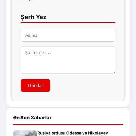
Şərh Yaz
Göndər
Ən Son Xəbərlər
Rusiya ordusu Odessa və Nikolayev