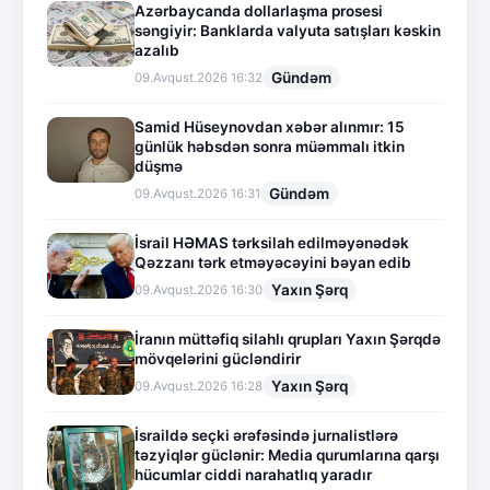
Azərbaycanda dollarlaşma prosesi
səngiyir: Banklarda valyuta satışları kəskin
azalıb
Gündəm
09.Avqust.2026 16:32
Samid Hüseynovdan xəbər alınmır: 15
günlük həbsdən sonra müəmmalı itkin
düşmə
Gündəm
09.Avqust.2026 16:31
İsrail HƏMAS tərksilah edilməyənədək
Qəzzanı tərk etməyəcəyini bəyan edib
Yaxın Şərq
09.Avqust.2026 16:30
İranın müttəfiq silahlı qrupları Yaxın Şərqdə
mövqelərini gücləndirir
Yaxın Şərq
09.Avqust.2026 16:28
İsraildə seçki ərəfəsində jurnalistlərə
təzyiqlər güclənir: Media qurumlarına qarşı
hücumlar ciddi narahatlıq yaradır