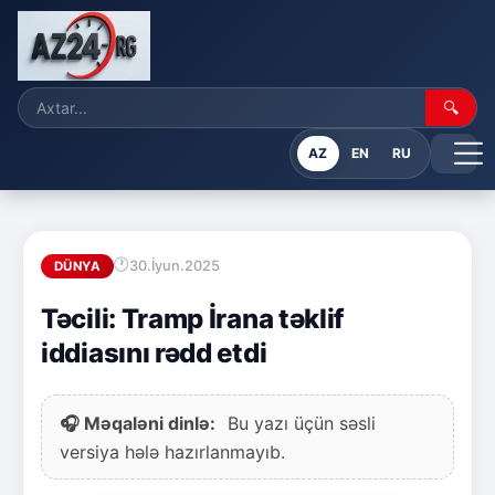
🔍
AZ
EN
RU
30.İyun.2025
DÜNYA
Təcili: Tramp İrana təklif
iddiasını rədd etdi
🎧 Məqaləni dinlə:
Bu yazı üçün səsli
versiya hələ hazırlanmayıb.