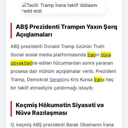
ABŞ Prezidenti Trampın Yaxın Şərq
Açıqlamaları
ABŞ prezidenti Donald Tramp özünün Truth
Social sosial media platformasında
İran
ın
nüvə
obyektləri
nə edilən hücumlardan sonra yaranan
prosesə dair mühüm açıqlamalar verib. Prezident
Tramp, Demokrat
Senat
oru Kris Kunsa
İran
a heç
bir təklif etmədiyini çatdırmağı istəyib.
Keçmiş Hökumətin Siyasəti və
Nüvə Razılaşması
O, keçmiş ABŞ prezidenti Barak Obamanın İrana