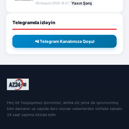
Yaxın Şərq
09.Avqust.2026 16:27
Telegramda izləyin
📲 Telegram Kanalımıza Qoşul
Heç bir hüququmuz qorunmur, amma siz yenə də qorunurmuş
kimi davranın və saytda dərc olunan xəbərlərdən istifadə zamanı
24 saat saytına istinad edin.