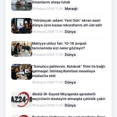
limanlarını atəşə tutub
Maraqlı
09.Avqust.2026 17:34
“Hörümçək-adam: Yeni Gün” ekran əsəri
dünya üzrə kassa rekordlarını alt-üst edir
Dünya
09.Avqust.2026 17:34
Maliyyə ulduz falı: 10-16 avqust
tarixlərində sizi nələr gözləyir?
Dünya
09.Avqust.2026 17:34
“Sonuncu pəhləvan. Kolobok” filmi ilə bağlı
qalmaqal: İstintaq Komitəsi məsələyə
müdaxilə etdi
Dünya
09.Avqust.2026 17:33
Əbdül Əl-Sayed Miçiqanda qaradərili
seçicilərin dəstəyini almaqda çətinlik çəkir
Dünya
09.Avqust.2026 17:33