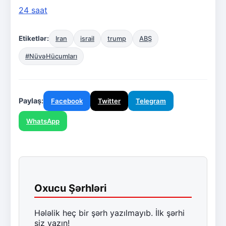
24 saat
Etiketlər:
Iran
israil
trump
ABŞ
#NüvəHücumları
Paylaş:
Facebook
Twitter
Telegram
WhatsApp
Oxucu Şərhləri
Hələlik heç bir şərh yazılmayıb. İlk şərhi
siz yazın!