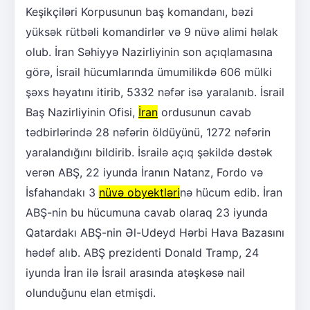
Keşikçiləri Korpusunun baş komandanı, bəzi
yüksək rütbəli komandirlər və 9 nüvə alimi həlak
olub. İran Səhiyyə Nazirliyinin son açıqlamasına
görə, İsrail hücumlarında ümumilikdə 606 mülki
şəxs həyatını itirib, 5332 nəfər isə yaralanıb. İsrail
Baş Nazirliyinin Ofisi,
İran
ordusunun cavab
tədbirlərində 28 nəfərin öldüyünü, 1272 nəfərin
yaralandığını bildirib. İsrailə açıq şəkildə dəstək
verən ABŞ, 22 iyunda İranın Natanz, Fordo və
İsfahandakı 3
nüvə obyektləri
nə hücum edib. İran
ABŞ-nin bu hücumuna cavab olaraq 23 iyunda
Qatardakı ABŞ-nin Əl-Udeyd Hərbi Hava Bazasını
hədəf alıb. ABŞ prezidenti Donald Tramp, 24
iyunda İran ilə İsrail arasında atəşkəsə nail
olunduğunu elan etmişdi.