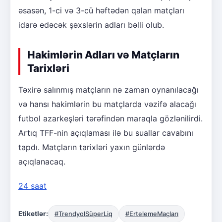
əsasən, 1-ci və 3-cü həftədən qalan matçları
idarə edəcək şəxslərin adları bəlli olub.
Hakimlərin Adları və Matçların
Tarixləri
Təxirə salınmış matçların nə zaman oynanılacağı
və hansı hakimlərin bu matçlarda vəzifə alacağı
futbol azarkeşləri tərəfindən maraqla gözlənilirdi.
Artıq TFF-nin açıqlaması ilə bu suallar cavabını
tapdı. Matçların tarixləri yaxın günlərdə
açıqlanacaq.
24 saat
Etiketlər:
#TrendyolSüperLiq
#ErtelemeMaçları