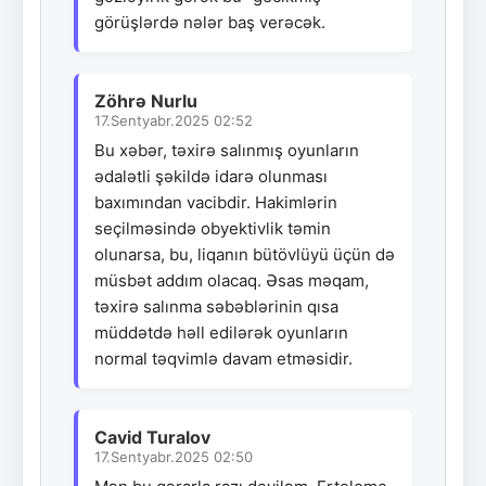
görüşlərdə nələr baş verəcək.
Zöhrə Nurlu
17.Sentyabr.2025 02:52
Bu xəbər, təxirə salınmış oyunların
ədalətli şəkildə idarə olunması
baxımından vacibdir. Hakimlərin
seçilməsində obyektivlik təmin
olunarsa, bu, liqanın bütövlüyü üçün də
müsbət addım olacaq. Əsas məqam,
təxirə salınma səbəblərinin qısa
müddətdə həll edilərək oyunların
normal təqvimlə davam etməsidir.
Cavid Turalov
17.Sentyabr.2025 02:50