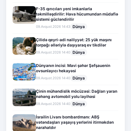
F-35 qırıcıları yeni imkanlarla
təkmilləşdirilir: Hava hücumundan müdafiə
sistemi gücləndirilir
Dünya
09.Avqust.2026 14:43
Çilidə qeyri-adi nailiyyət: 25 yük maşını
torpağı əlləriylə daşıyaraq ev tikdilər
Dünya
09.Avqust.2026 14:40
Dünyanın incisi: Mavi şəhər Şefşauenin
ovsunlayıcı hekayəsi
Dünya
09.Avqust.2026 14:40
Çinin mühəndislik möcüzəsi: Dağları yaran
nəhəng avtomobil yolu layihəsi
Dünya
09.Avqust.2026 14:40
İsrailin Livanı bombardmanı: ABŞ
vətəndaşları yaşayış yerlərini itirməkdən
narahatdır