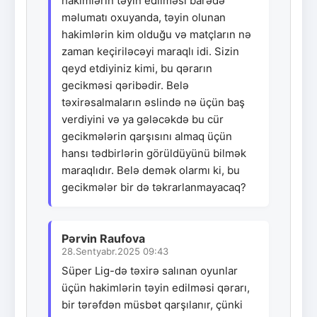
hakimlərin təyin edilməsi barədə
məlumatı oxuyanda, təyin olunan
hakimlərin kim olduğu və matçların nə
zaman keçiriləcəyi maraqlı idi. Sizin
qeyd etdiyiniz kimi, bu qərarın
gecikməsi qəribədir. Belə
təxirəsalmaların əslində nə üçün baş
verdiyini və ya gələcəkdə bu cür
gecikmələrin qarşısını almaq üçün
hansı tədbirlərin görüldüyünü bilmək
maraqlıdır. Belə demək olarmı ki, bu
gecikmələr bir də təkrarlanmayacaq?
Pərvin Raufova
28.Sentyabr.2025 09:43
Süper Lig-də təxirə salınan oyunlar
üçün hakimlərin təyin edilməsi qərarı,
bir tərəfdən müsbət qarşılanır, çünki