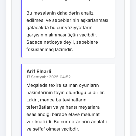
Bu məsələnin daha dərin analiz
edilməsi və səbəblərinin aşkarlanması,
gələcəkdə bu cür vəziyyətlərin
qarşısının alınması üçün vacibdir.
Sadəcə nəticəyə deyil, səbəblərə
fokuslanmaq lazımdır.
Arif Elnarli
17.Sentyabr.2025 04:52
Məqalədə təxirə salınan oyunların
hakimlərinin təyin olunduğu bildirilir.
Lakin, məncə bu təyinatların
təfərrüatları və ya hansı meyarlara
əsaslandığı barədə əlavə məlumat
verilməli idi. Bu cür qərarların ədalətli
və şəffaf olması vacibdir.