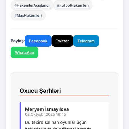
#HakemlerAçıqlandı
#FutbolHakemleri
#MaçHakemleri
Paylaş:
Facebook
Twitter
Telegram
WhatsApp
Oxucu Şərhləri
Məryəm İsmayılova
08.Oktyabr.2025 16:45
Bu təxirə salınan oyunlar üçün