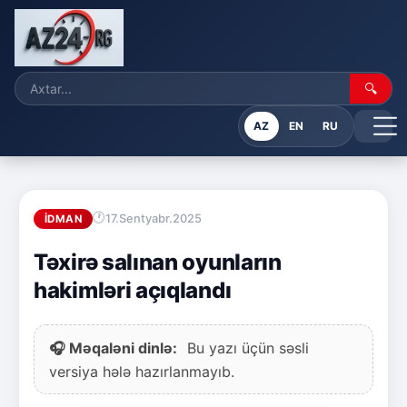
🔍
AZ
EN
RU
17.Sentyabr.2025
İDMAN
Təxirə salınan oyunların
hakimləri açıqlandı
🎧 Məqaləni dinlə:
Bu yazı üçün səsli
versiya hələ hazırlanmayıb.