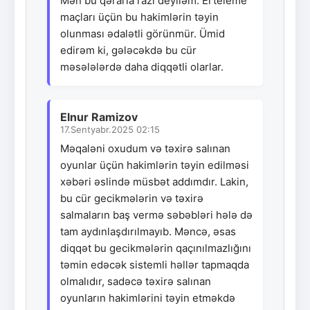
Mən bu qərarla razı deyiləm. Erteleme
maçları üçün bu hakimlərin təyin
olunması ədalətli görünmür. Ümid
edirəm ki, gələcəkdə bu cür
məsələlərdə daha diqqətli olarlar.
Elnur Ramizov
17.Sentyabr.2025 02:15
Məqaləni oxudum və təxirə salınan
oyunlar üçün hakimlərin təyin edilməsi
xəbəri əslində müsbət addımdır. Lakin,
bu cür gecikmələrin və təxirə
salmaların baş vermə səbəbləri hələ də
tam aydınlaşdırılmayıb. Məncə, əsas
diqqət bu gecikmələrin qaçınılmazlığını
təmin edəcək sistemli həllər tapmaqda
olmalıdır, sadəcə təxirə salınan
oyunların hakimlərini təyin etməkdə