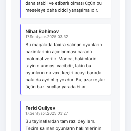
daha stabil və etibarlı olması üçün bu
məsələyə daha ciddi yanaşılmalıdır.
Nihat Rəhimov
17.Sentyabr.2025 03:32
Bu məqalədə təxirə salınan oyunların
hakimlərinin açıqlanması barədə
məlumat verilir. Məncə, hakimlərin
təyin olunması vacibdir, lakin bu
oyunların nə vaxt keçiriləcəyi barədə
hələ də aydınlıq yoxdur. Bu, azarkeşlər
üçün bəzi suallar yarada bilər.
Fərid Quliyev
17.Sentyabr.2025 03:27
Bu təyinatlardan tam razı deyiləm.
Təxirə salınan oyunların hakimlərinin