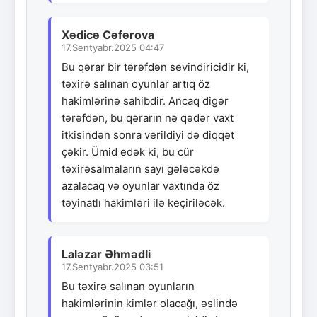
Xədicə Cəfərova
17.Sentyabr.2025 04:47
Bu qərar bir tərəfdən sevindiricidir ki,
təxirə salınan oyunlar artıq öz
hakimlərinə sahibdir. Ancaq digər
tərəfdən, bu qərarın nə qədər vaxt
itkisindən sonra verildiyi də diqqət
çəkir. Ümid edək ki, bu cür
təxirəsalmaların sayı gələcəkdə
azalacaq və oyunlar vaxtında öz
təyinatlı hakimləri ilə keçiriləcək.
Laləzar Əhmədli
17.Sentyabr.2025 03:51
Bu təxirə salınan oyunların
hakimlərinin kimlər olacağı, əslində