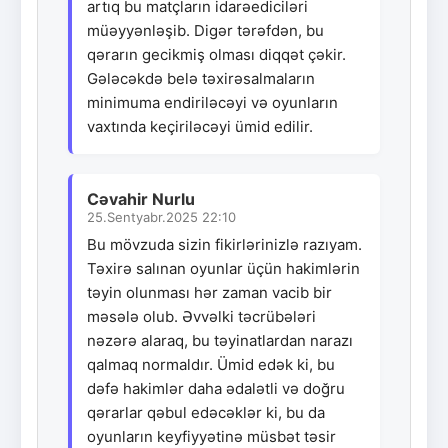
artıq bu matçların idarəediciləri
müəyyənləşib. Digər tərəfdən, bu
qərarın gecikmiş olması diqqət çəkir.
Gələcəkdə belə təxirəsalmaların
minimuma endiriləcəyi və oyunların
vaxtında keçiriləcəyi ümid edilir.
Cəvahir Nurlu
25.Sentyabr.2025 22:10
Bu mövzuda sizin fikirlərinizlə razıyam.
Təxirə salınan oyunlar üçün hakimlərin
təyin olunması hər zaman vacib bir
məsələ olub. Əvvəlki təcrübələri
nəzərə alaraq, bu təyinatlardan narazı
qalmaq normaldır. Ümid edək ki, bu
dəfə hakimlər daha ədalətli və doğru
qərarlar qəbul edəcəklər ki, bu da
oyunların keyfiyyətinə müsbət təsir