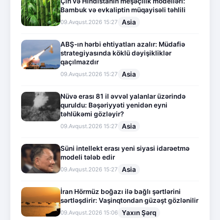
Çin və Hindistanın meşəçilik modelləri:
Bambuk və evkaliptin müqayisəli təhlili
Asia
09.Avqust.2026 15:27
ABŞ-ın hərbi ehtiyatları azalır: Müdafiə
strategiyasında köklü dəyişikliklər
qaçılmazdır
Asia
09.Avqust.2026 15:27
Nüvə erası 81 il əvvəl yalanlar üzərində
quruldu: Bəşəriyyəti yenidən eyni
təhlükəmi gözləyir?
Asia
09.Avqust.2026 15:27
Süni intellekt erası yeni siyasi idarəetmə
modeli tələb edir
Asia
09.Avqust.2026 15:27
İran Hörmüz boğazı ilə bağlı şərtlərini
sərtləşdirir: Vaşinqtondan güzəşt gözlənilir
Yaxın Şərq
09.Avqust.2026 15:06