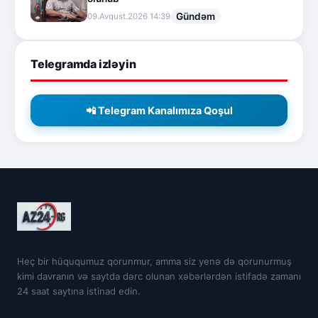
Gündəm
09.Avqust.2026 14:39
Telegramda izləyin
📲 Telegram Kanalımıza Qoşul
Heç bir hüququmuz qorunmur, amma siz yenə də qorunurmuş
kimi davranın və saytda dərc olunan xəbərlərdən istifadə zamanı
24 saat saytına istinad edin.