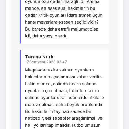
oyunun özü qədər maraqlı idi. Amma
məncə, ən əsas sual hakimlərin bu
qədər kritik oyunları idarə etmək üçün
hansı meyarlara əsasən seçildiyidir?
Bu barədə daha ətraflı məlumat olsa
idi, daha yaxşı olardı.
Təranə Nurlu
17.Sentyabr.2025 03:47
Məqalədə təxirə salınan oyunların
hakimlərinin açıqlanması xəbər verilir.
Lakin məncə, əslində təxirə salınan
oyunların çox olması, futbolun təxirə
salınan oyunlar üzərindən ciddi itkilərə
məruz qalması daha böyük problemdir.
Bu hakimlərin təyinatı sadəcə bir
nəticədir, əsl səbəblər araşdırılmalı və
həll yolları tapılmalıdır. Futbolumuzun