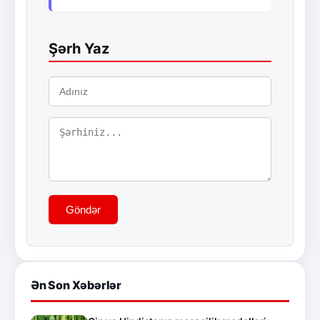
Şərh Yaz
Göndər
Ən Son Xəbərlər