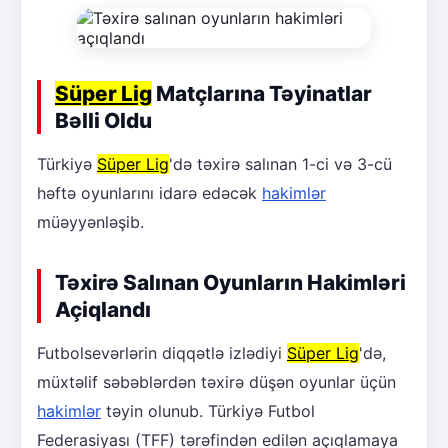
Süper Lig
Matçlarına Təyinatlar
Bəlli Oldu
Türkiyə
Süper Lig
'də təxirə salınan 1-ci və 3-cü
həftə oyunlarını idarə edəcək
hakimlər
müəyyənləşib.
Təxirə Salınan Oyunların Hakimləri
Açiqlandı
Futbolsevərlərin diqqətlə izlədiyi
Süper Lig
'də,
müxtəlif səbəblərdən təxirə düşən oyunlar üçün
hakimlər
təyin olunub. Türkiyə Futbol
Federasiyası (TFF) tərəfindən edilən açıqlamaya