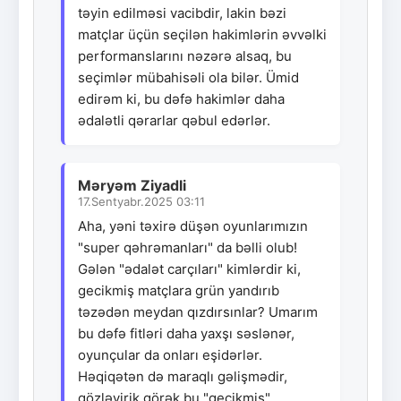
təyin edilməsi vacibdir, lakin bəzi
matçlar üçün seçilən hakimlərin əvvəlki
performanslarını nəzərə alsaq, bu
seçimlər mübahisəli ola bilər. Ümid
edirəm ki, bu dəfə hakimlər daha
ədalətli qərarlar qəbul edərlər.
Məryəm Ziyadli
17.Sentyabr.2025 03:11
Aha, yəni təxirə düşən oyunlarımızın
"super qəhrəmanları" da bəlli olub!
Gələn "ədalət carçıları" kimlərdir ki,
gecikmiş matçlara grün yandırıb
təzədən meydan qızdırsınlar? Umarım
bu dəfə fitləri daha yaxşı səslənər,
oyunçular da onları eşidərlər.
Həqiqətən də maraqlı gəlişmədir,
gözləyirik görək bu "gecikmiş"