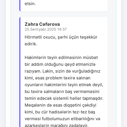
etsin.
Zəhra Cəfərova
25.Sentyabr.2025 14:37
Hörmətli oxucu, şərhi üçün təşəkkür
edirik.
Hakimlərin təyin edilməsinin müsbət
bir addım olduğunu qeyd etmənizlə
razıyam. Lakin, sizin də vurğuladığınız
kimi, əsas problem təxirə salınan
oyunların hakimlərini təyin etmək deyil,
bu təxirə salmaların baş verməməsini
təmin edəcək sistemli həllər tapmaqdır.
Məqalənin də əsas diqqətini çəkdiyi
kimi, bu cür hadisələrin tez-tez baş
verməsi futbolumuzun etibarlılığını və
azarkeşlərin marağını zədələyir.