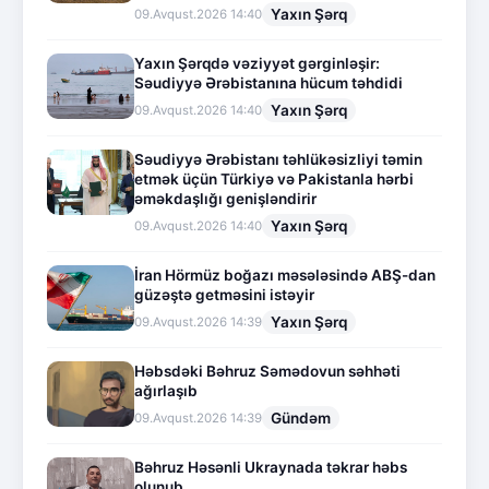
Yaxın Şərq
09.Avqust.2026 14:40
Yaxın Şərqdə vəziyyət gərginləşir:
Səudiyyə Ərəbistanına hücum təhdidi
Yaxın Şərq
09.Avqust.2026 14:40
Səudiyyə Ərəbistanı təhlükəsizliyi təmin
etmək üçün Türkiyə və Pakistanla hərbi
əməkdaşlığı genişləndirir
Yaxın Şərq
09.Avqust.2026 14:40
İran Hörmüz boğazı məsələsində ABŞ-dan
güzəştə getməsini istəyir
Yaxın Şərq
09.Avqust.2026 14:39
Həbsdəki Bəhruz Səmədovun səhhəti
ağırlaşıb
Gündəm
09.Avqust.2026 14:39
Bəhruz Həsənli Ukraynada təkrar həbs
olunub