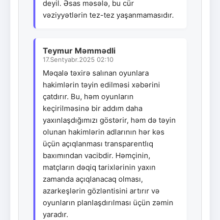
deyil. Əsas məsələ, bu cür
vəziyyətlərin tez-tez yaşanmamasıdır.
Teymur Məmmədli
17.Sentyabr.2025 02:10
Məqalə təxirə salınan oyunlara
hakimlərin təyin edilməsi xəbərini
çatdırır. Bu, həm oyunların
keçirilməsinə bir addım daha
yaxınlaşdığımızı göstərir, həm də təyin
olunan hakimlərin adlarının hər kəs
üçün açıqlanması transparentlıq
baxımından vacibdir. Həmçinin,
matçların dəqiq tarixlərinin yaxın
zamanda açıqlanacaq olması,
azarkeşlərin gözləntisini artırır və
oyunların planlaşdırılması üçün zəmin
yaradır.