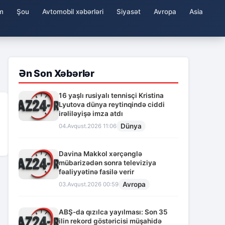
m
Şou
Avtomobil xəbərləri
Siyasət
Avropa
Asia
Ən Son Xəbərlər
16 yaşlı rusiyalı tennisçi Kristina
Lyutova dünya reytinqində ciddi
irəliləyişə imza atdı
Dünya
04.Avqust.2026 11:06
Davina Makkol xərçənglə
mübarizədən sonra televiziya
fəaliyyətinə fasilə verir
Avropa
03.Avqust.2026 00:59
ABŞ-da qızılca yayılması: Son 35
ilin rekord göstəricisi müşahidə