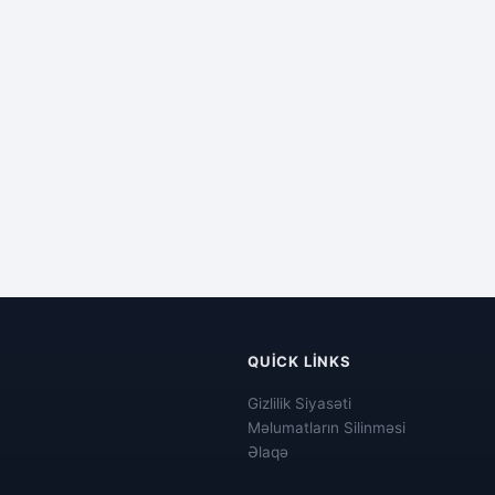
QUICK LINKS
Gizlilik Siyasəti
Məlumatların Silinməsi
Əlaqə