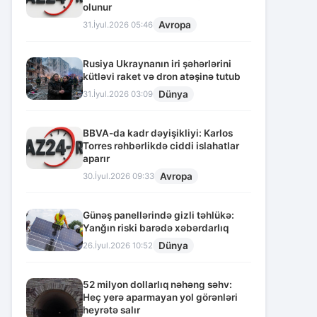
olunur
Avropa
31.İyul.2026 05:46
Rusiya Ukraynanın iri şəhərlərini
kütləvi raket və dron atəşinə tutub
Dünya
31.İyul.2026 03:09
BBVA-da kadr dəyişikliyi: Karlos
Torres rəhbərlikdə ciddi islahatlar
aparır
Avropa
30.İyul.2026 09:33
Günəş panellərində gizli təhlükə:
Yanğın riski barədə xəbərdarlıq
Dünya
26.İyul.2026 10:52
52 milyon dollarlıq nəhəng səhv:
Heç yerə aparmayan yol görənləri
heyrətə salır