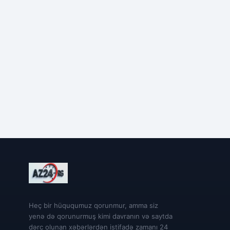
Heç bir hüququmuz qorunmur, amma siz
yenə də qorunurmuş kimi davranın və saytda
dərc olunan xəbərlərdən istifadə zamanı 24