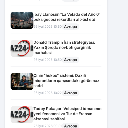
İbay Llanosun "La Velada del Año 6"
boks gecəsi rekordları alt-üst etdi
Avropa
26.İyul.2026 10:50
Donald Trampın İran strategiyası:
Yaxın Şərqdə növbəti gərginlik
mərhələsi
Avropa
26.İyul.2026 10:50
Çinin “hukou” sistemi: Daxili
miqrantların qarşısındakı görünməz
sədd
Avropa
26.İyul.2026 10:22
Tadey Pokaçar: Velosiped idmanının
yeni fenomeni və Tur de Fransın
əfsanəvi səhifəsi
Avropa
26.İyul.2026 09:31