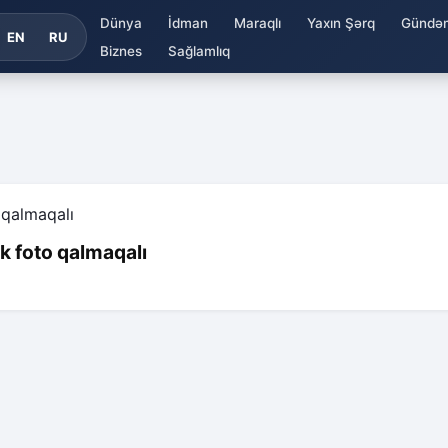
Dünya
İdman
Maraqlı
Yaxın Şərq
Gündə
EN
RU
Biznes
Sağlamlıq
ik foto qalmaqalı