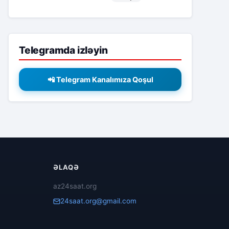
Telegramda izləyin
📲 Telegram Kanalımıza Qoşul
ƏLAQƏ
az24saat.org
24saat.org@gmail.com