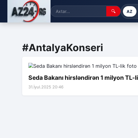
🔍
AZ
#AntalyaKonseri
Seda Bakanı hirsləndirən 1 milyon TL-l
31.İyul.2025 20:46