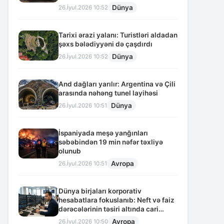
Dünya
26.İyul.2026 10:52
Tarixi ərazi yalanı: Turistləri aldadan
şəxs bələdiyyəni də çaşdırdı
Dünya
26.İyul.2026 10:52
And dağları yarılır: Argentina və Çili
arasında nəhəng tunel layihəsi
Dünya
26.İyul.2026 10:51
İspaniyada meşə yanğınları
səbəbindən 19 min nəfər təxliyə
olunub
Avropa
26.İyul.2026 10:51
Dünya birjaları korporativ
hesabatlara fokuslanıb: Neft və faiz
dərəcələrinin təsiri altında cari
vəziyyət
Avropa
26.İyul.2026 10:50