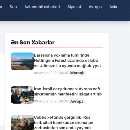
m
Şou
Avtomobil xəbərləri
Siyasət
Avropa
Asia
Ən Son Xəbərlər
Barselona yoxlama turnirində:
Nottingem Forest üzərində qələbə
və Udineze ilə oyunda məğlubiyyət
Maraqlı
09.Avqust.2026 14:35
İran-İsrail qarşıdurması Avropa neft
şirkətlərinin mənfəətini ikiqat artırıb
Avropa
09.Avqust.2026 14:35
Cəbhə xəttində gərginlik: Rus
hərbçiləri kamikadze dronunun
zərbəsindən son anda yayındı