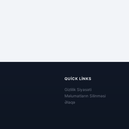
QUICK LINKS
Gizlilik Siyasəti
Məlumatların Silinməsi
Əlaqə