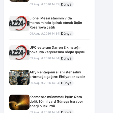
Dünya
09.Avqust.2026 14:35
Lionel Messi atasının vida
mərasimində iştirak etmək üçün
Rosarioya çatıb
Dünya
09.Avqust.2026 14:34
UFC veteranı Darren Elkins ağır
nokautla karyerasına nöqtə qoydu
Dünya
09.Avqust.2026 14:34
ABŞ Pentaqonu silah istehsalını
artırmağa çağırır: Ehtiyatlar azalır
Dünya
09.Avqust.2026 14:34
Kosmosda müəmmalı işıltı: Qara
dəlik 10 milyard Günəşə bərabər
enerji püskürdü
Dünya
09.Avqust.2026 14:34