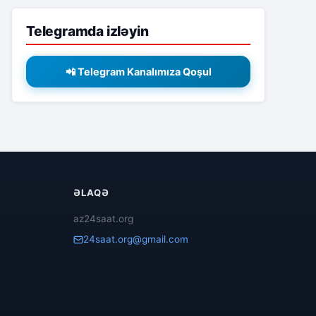
Telegramda izləyin
📲 Telegram Kanalımıza Qoşul
ƏLAQƏ
az24saat.org
24saat.org@gmail.com