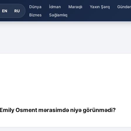
Dünya
İdman
Maraqlı
Yaxın Şərq
Gündə
EN
RU
Biznes
Sağlamlıq
i: Emily Osment mərasimdə niyə görünmədi?