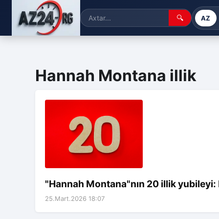
🔍
AZ
Hannah Montana illik
"Hannah Montana"nın 20 illik yubiley
25.Mart.2026 18:07