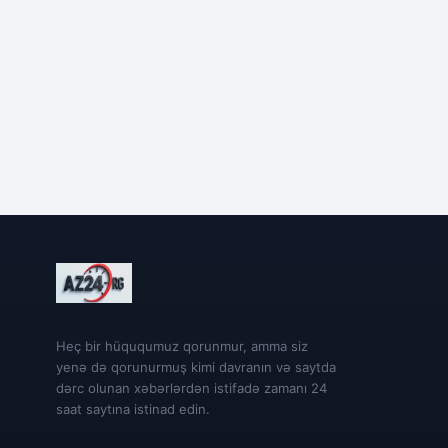
Heç bir hüququmuz qorunmur, amma siz
yenə də qorunurmuş kimi davranın və saytda
dərc olunan xəbərlərdən istifadə zamanı 24
saat saytına istinad edin.