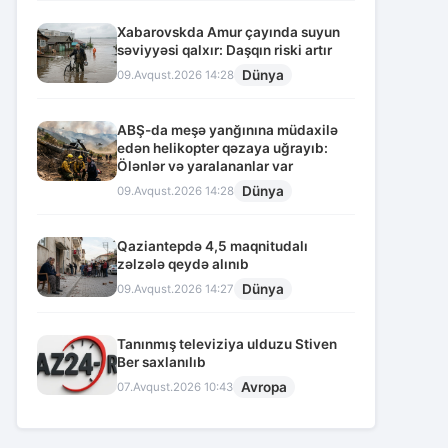
Xabarovskda Amur çayında suyun
səviyyəsi qalxır: Daşqın riski artır
Dünya
09.Avqust.2026 14:28
ABŞ-da meşə yanğınına müdaxilə
edən helikopter qəzaya uğrayıb:
Ölənlər və yaralananlar var
Dünya
09.Avqust.2026 14:28
Qaziantepdə 4,5 maqnitudalı
zəlzələ qeydə alınıb
Dünya
09.Avqust.2026 14:27
Tanınmış televiziya ulduzu Stiven
Ber saxlanılıb
Avropa
07.Avqust.2026 10:43