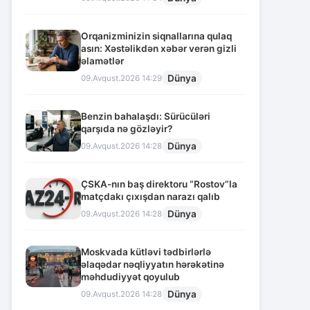
Orqanizminizin siqnallarına qulaq
asın: Xəstəlikdən xəbər verən gizli
əlamətlər
Dünya
09.Avqust.2026 14:29
Benzin bahalaşdı: Sürücüləri
qarşıda nə gözləyir?
Dünya
09.Avqust.2026 14:28
ÇSKA-nın baş direktoru “Rostov”la
matçdakı çıxışdan narazı qalıb
Dünya
09.Avqust.2026 14:28
Moskvada kütləvi tədbirlərlə
əlaqədar nəqliyyatın hərəkətinə
məhdudiyyət qoyulub
Dünya
09.Avqust.2026 14:28