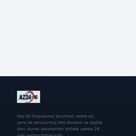
Heç bir hüququmuz qorunmur, amma siz
yenə də qorunurmuş kimi davranın və saytda
dərc olunan xəbərlərdən istifadə zamanı 24
saat saytına istinad edin.