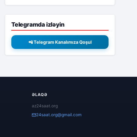
Telegramda izləyin
📲 Telegram Kanalımıza Qoşul
ƏLAQƏ
az24saat.org
24saat.org@gmail.com