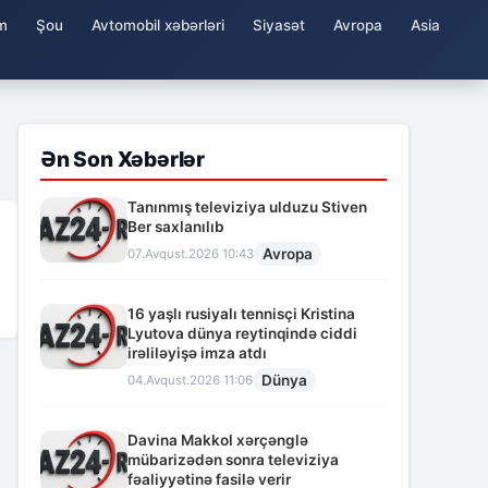
m
Şou
Avtomobil xəbərləri
Siyasət
Avropa
Asia
Ən Son Xəbərlər
Tanınmış televiziya ulduzu Stiven
Ber saxlanılıb
Avropa
07.Avqust.2026 10:43
16 yaşlı rusiyalı tennisçi Kristina
Lyutova dünya reytinqində ciddi
irəliləyişə imza atdı
Dünya
04.Avqust.2026 11:06
Davina Makkol xərçənglə
mübarizədən sonra televiziya
fəaliyyətinə fasilə verir