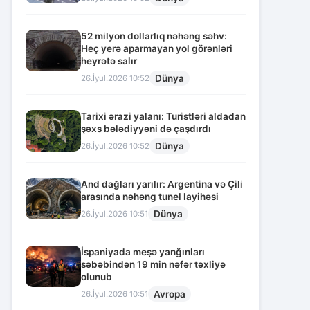
52 milyon dollarlıq nəhəng səhv:
Heç yerə aparmayan yol görənləri
heyrətə salır
Dünya
26.İyul.2026 10:52
Tarixi ərazi yalanı: Turistləri aldadan
şəxs bələdiyyəni də çaşdırdı
Dünya
26.İyul.2026 10:52
And dağları yarılır: Argentina və Çili
arasında nəhəng tunel layihəsi
Dünya
26.İyul.2026 10:51
İspaniyada meşə yanğınları
səbəbindən 19 min nəfər təxliyə
olunub
Avropa
26.İyul.2026 10:51