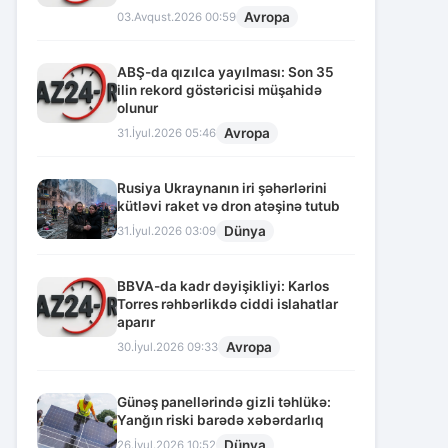
Avropa
03.Avqust.2026 00:59
ABŞ-da qızılca yayılması: Son 35
ilin rekord göstəricisi müşahidə
olunur
Avropa
31.İyul.2026 05:46
Rusiya Ukraynanın iri şəhərlərini
kütləvi raket və dron atəşinə tutub
Dünya
31.İyul.2026 03:09
BBVA-da kadr dəyişikliyi: Karlos
Torres rəhbərlikdə ciddi islahatlar
aparır
Avropa
30.İyul.2026 09:33
Günəş panellərində gizli təhlükə:
Yanğın riski barədə xəbərdarlıq
Dünya
26.İyul.2026 10:52