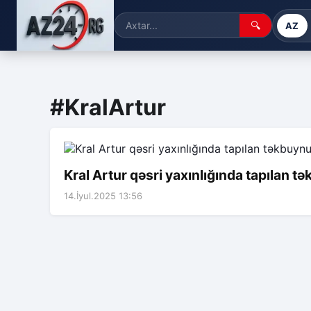
🔍
AZ
#KralArtur
Kral Artur qəsri yaxınlığında tapılan tə
14.İyul.2025 13:56