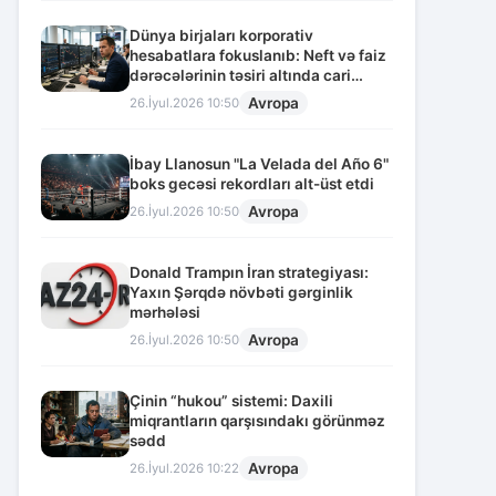
Dünya birjaları korporativ
hesabatlara fokuslanıb: Neft və faiz
dərəcələrinin təsiri altında cari
vəziyyət
Avropa
26.İyul.2026 10:50
İbay Llanosun "La Velada del Año 6"
boks gecəsi rekordları alt-üst etdi
Avropa
26.İyul.2026 10:50
Donald Trampın İran strategiyası:
Yaxın Şərqdə növbəti gərginlik
mərhələsi
Avropa
26.İyul.2026 10:50
Çinin “hukou” sistemi: Daxili
miqrantların qarşısındakı görünməz
sədd
Avropa
26.İyul.2026 10:22