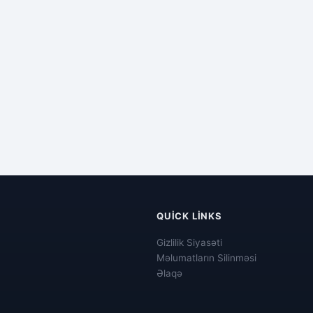
QUICK LINKS
Gizlilik Siyasəti
Məlumatların Silinməsi
Əlaqə