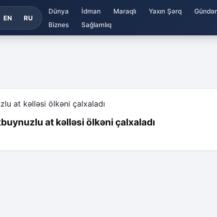
Dünya
İdman
Maraqlı
Yaxın Şərq
Gündə
EN
RU
Biznes
Sağlamlıq
kbuynuzlu at kəlləsi ölkəni çalxaladı